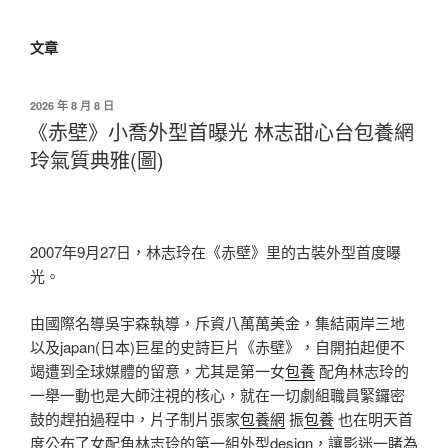
文章
發
2026 年 8 月 8 日
佈
《赤壁》小喬外型首曝光 林志甜心台包養網
於
玲氣質典雅(圖)
2007年9月27日，林志玲在《赤壁》里的古裝外型首度曝
光。
由國際名導吳宇森執導，斥資八萬萬美金，集結兩岸三地
以及japan(日本)巨星的史詩巨片《赤壁》，自開拍起便不
竭遭到全球媒體的留意，尤其是第一女
包養
配角林志玲的
一舉一動也是大師注視的核心，就在一切劇組職員緊鑼密
鼓的趕拍過程中，片子制片張家
包養網
振
包養
也在明天首
度公布了女配角林志玲的第一組外型design，讓影迷一睹為