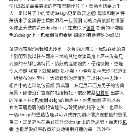
快! 既然是萬萬美金的年夜型制作片子，發動也快要上千
人，是以片子中的美術design更是重要之選! 導演和制片特
殊請來了金獎得主葉錦添為一
包養網
切的演員依據每個腳
色停止分歧的造形design，而在志玲所
包養
扮演的小喬腳
色的design上，
包養網
葉
包養網
錦添也有他特殊的設法!
葉錦添表現:“當我和志玲第一次會晤的時辰，我就在她的身
上發明到我以往在兩岸三地的其她女演員身上歷來沒有見
到過的寧靜恬逸特質，這般的溫順婉約、優雅慷慨，更是
令人冷艷!我當下就感到她是小喬，小喬就是林志玲!”在這第
一組發布的外型中，大師看到的是有別于以往的林志玲，
相片中的志玲氣
包養網
質典雅，充足展示西方男子的古典
氣質，即便沒有富麗的戲服襯托，依然披髮
包養網
出誘人
的光采。在d
包養網
esign的構想中，葉
包養網
錦添以為一
套套富麗艷麗的戲服會遮住志玲獨佔的純凈之美，也是以
一切design的重點皆是以可以或許突顯小喬清麗動聽的豐采
為主，是葉錦添在為女星外型design上的新思想，而志玲
包
養
也很是愛好葉教員所為她特別打造的每一款外型!