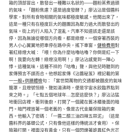
箱的頂部冒出，散發出一種難以名狀的——麵粉蒸煮過頭
的氣味。「麵粉焦慮？還是過度發酵？」廖沾沾是個醬料
學家，對所有食物相關的氣味都極度敏感。他聞出來了，
這是一種只有在極度巨大的麵團因為壓力過大而散發出的
氣味。街上的行人陷入了混亂。汽車不知道該走還是該
停，因為無論從哪個方向看，都是綠燈。一個穿著西裝的
男人小心翼翼地把車停在路中央，搖下車窗，
健檢費用
對
著紅綠燈大喊：「喂！你為什麼咕嚕咕嚕？你倒是紅一下
啊！我要向左轉！綠燈沒用啊！」廖沾沾感覺到一陣心
悸。這種氣味，這種不祥的「咕嚕」聲，與他兒時聽到的
家傳預言不謀而合。他想起家傳《沾醬秘笈》裡記載的第
一
一般+供膳體檢
句：「當世間萬物的交通都被麵皮的氣味
籠罩，且燈號恒綠、聲如湯沸時，便是宇宙水餃臨界點到
來之時。」「七點五個地球年…怎麼這麼快？」廖沾沾猛
地衝回店裡，衝到後廚，打開了一個藏在舊冰櫃後面的暗
門。暗門裡放著一個老舊的、像是古代金屬保險箱的東
西。他輸入了密碼：「一醬二醋三油四辣五蒜泥」（這是
醬料界的基礎公式，只有像他這樣的傳統派才會用）。保
險箱打開，裡面沒有黃金，只有一個閃爍著詭異紅色光芒