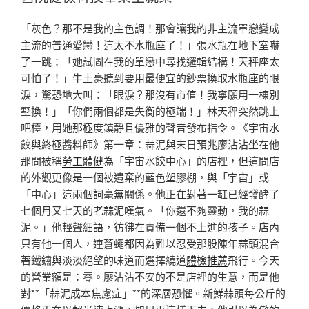
「灰色？那不是我的主色調！那會讓我的非主流單戀變成
主流的普通愛戀！這太不水瓶座了！」張水瓶在地下室嚇
了一跳：「她試圖在我的單戀中尋找邏輯結構！天秤座太
可怕了！」牛土豪聽到要用最便宜的鈔票換取水瓶座的眼
淚，驚恐地大叫：「眼淚？那沒有市值！我寧願用一棟別
墅換！」「你們兩個都是失衡的極端！」林天秤突然跳上
吧檯，用她那極度鎮靜且優雅的聲音發布指令。《宇宙水
餃與終極醬料師》第一章：蒜泥與末日預兆廖沾沾坐在他
那間被稱
勞工體健
為「宇宙水餃中心」的店裡，但這間店
的外觀更像是一個被遺棄的藍色塑膠棚，與「宇宙」或
「中心」這兩個詞毫無關係。他正在對著一缸已經發酵了
七個月又七天的老蒜泥嘆氣。「你還不夠靈動，我的蒜
泥。」他輕聲細語，彷彿在責備一個不上進的孩子。店內
只有他一個人，連蒼蠅都因為難以忍受那股陳年蒜頭混合
著鐵鏽與淡淡絕望的味道而選擇繞道
體檢推薦
飛行。今天
的營業額是：零。廖沾沾不安的不是店裡的生意，而是他
對**「蒜泥成本焦慮症」**的深層恐懼。新鮮蒜頭每公斤的