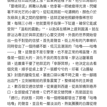
價格正在以超光速上漲，如果再這樣下去，他引以為傲的
「靈魂蒜泥」將難以為繼。他拿著一把被磨得光滑、閃耀
著不祥光芒的小銀勺，從缸底撈起一坨濃稠的、顏色介於
灰綠與土黃之間的發酵物。這蒜泥被他照顧得像稀世珍
寶，每隔三小時，他就要用手指彈一下缸邊，確保它能感
受到**「溫和的震動」**，以助其在精神上達到圓滿。就在
廖沾沾專注於與蒜泥進行心靈交流時，外面的世界開始發
出一些不對勁的信號。首先是聲音。街上所有的汽車喇叭
同時發出了一個持續不斷、低沉且潮濕的「咕嚕——咕嚕
——」聲。這聲音不是引擎聲，也不是正常的鳴笛聲，而
像是一個巨大的、消化不良的胃在哀嚎。廖沾沾皺著眉
頭，這嚴重干擾了他蒜泥的「寧靜冥想」。他決定出去看
個究竟，順手從桌上拿了一張髒兮兮的，印著《沾醬秘
笈》封面的皺衛生紙，塞進口袋以備不時之需。他一腳踏
出店門，立刻被眼前的景象震驚了。整條城市的主幹道
上，數百個交通信號燈，從東邊到西邊，從高架橋到巷弄
口，全部變成了綠燈。它們不是交替閃爍，而是固定在
「通行」的狀態，同時，每一個燈箱都發出了那種「咕嚕
咕嚕」的聲音，並且有一層淡淡的、熱氣騰騰的白霧從燈