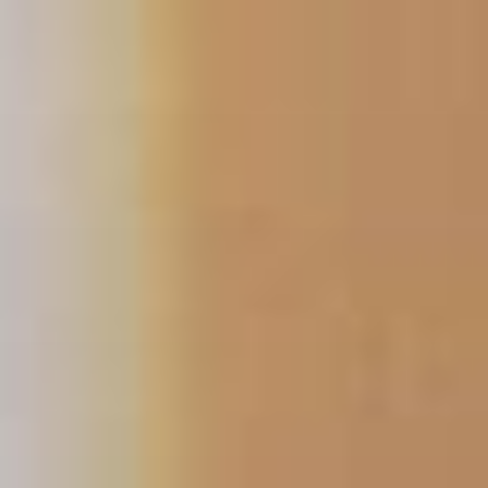
跳
至
主
要
內
容