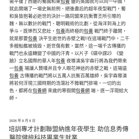
需平復了西邊的蜀國和東
包養
邊的吳國就可以同一中國，
就此開端了一場史無前例、絕後盡后的超年夜型戰鬥，蜀
和吳皆抱著必逝世的決計一路同盟來抗衡曹丕所引導的
魏，無以數計的戰鬥、聰明戰術的比劃，從海洋到海上的
爭斗，既慘烈又悲壯，
包養
而終極的
包養
戰鬥終于離開，
就是那要
包養
決平生逝世的赤壁之戰!!在這場戰鬥中，二千
多艘船艦被燒毀，逝世傷有數，當然，這一場千古傳播的
戰鬥也永遠轉變了中國的汗青。以片子《碟中諜2》《變
臉》立名國際的華人年
包養
夜導演吳宇森行將為我們帶來
一
包養
場讓人贊嘆并且令人眼花神迷的赤壁之戰，這場遠
包養
古傳播的戰鬥將以五萬人抗衡百萬雄師，吳宇森導演
將若何浮現三國時期的浩蕩壯不雅戰鬥排場，一切的出
色，都將在
包養網
來歲的寒假開
包養網
端，逐一浮現給大
師。
發
2026 年 8 月 8 日
佈
培訓專才計劃聯盟納進年夜學生 助信息秀傳
於
醫院健檢科技畢業生就業