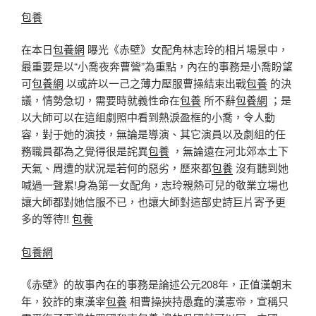
包養
在本日
包養網
曝光《赤壁》女配角林志玲的相片場景中，
最重要是以“小喬夜奔曹營”為重點，內在的事務是小喬盼望
可
包養網
以或許以一己之薄力壓服曹操結束出戰
包養
的決
議，情勢急切，需要時就義性命在
包養
所不辭
包養網
；是
以大師可以在這組劇照中看到熱淚盈框的小喬，令人動
容，對于她的演技，無論是導演、其它演員以及劇組的任
務職員都為之覺得很是詫異
包養
，無論遠在河北郊本土下
天氣、周遭的狀況是若何的惡劣，歷來都
包養
沒有聽到她
喊過一聲累!身為第一女配角，志玲親熱可兒的敬業立場也
讓大師都對她信服不已，也讓大師對這部史詩巨片寄予更
多的等待!!
包養
包養網
《赤壁》的故事內在的事務是論述公元208年，正值漢朝末
年，狡詐的東漢宰
包養
相曹操挾持愚蠢的漢憲帝，宣稱只