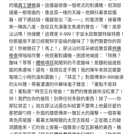
的儀
員工健檢
器。這儀器很像一個老式的對講機，但頂部
插著一根彎曲的、像韭菜一樣的天線。他顫抖著拿起儀
器，按下通話鈕。儀器發出「滋——」的電流聲，接著傳
來一陣高八度、急促且充滿養生焦慮的聲音。「喂！是廖
沾沾嗎！快接聽！這裡是 K-999！宇宙水餃聯盟特級特務！
你那邊是不是已經聞到宇宙級的酸味了？我們需要你的蒜
泥！你被徵召了！馬上！」廖沾沾的耳朵被這聲音震
供膳
檢查
得嗡嗡作響，他捏著對講機，困惑地喊道：「特務？
酸味？等等！
體檢項目
我聞到的不是酸味！是麵粉過度膨
脹的焦慮味！還有，我現在走不開！我的陳年老蒜泥需要
每隔三小時的溫和震動！」「蒜泥？」對面傳來K-999崩潰
的尖叫聲，帶著濃濃的中藥味電子雜音：「重點不是蒜
泥！重點是**時空正在彎曲！**我們的推進器快沒紅棗了！
快！我們在你的後院！別帶任何多餘的東西！除了——你
那缸蒜泥！」就在廖沾沾還在糾結要不要帶上他最珍愛的
那把銀勺時，外面的牆壁傳來一聲巨大的撞擊。一個穿著
黑色燕尾服、戴著太陽眼鏡的太空吉娃娃，正從牆上的破
洞鑽進來。它的背上揹著一個像是小型瓦斯桶的東西，桶