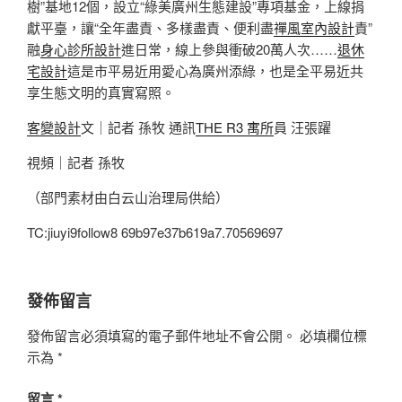
樹”基地12個，設立“綠美廣州生態建設”專項基金，上線捐
獻平臺，讓“全年盡責、多樣盡責、便利盡
禪風室內設計
責”
融
身心診所設計
進日常，線上參與衝破20萬人次……
退休
宅設計
這是市平易近用愛心為廣州添綠，也是全平易近共
享生態文明的真實寫照。
客變設計
文｜記者 孫牧 通訊
THE R3 寓所
員 汪張躍
視頻｜記者 孫牧
（部門素材由白云山治理局供給）
TC:jiuyi9follow8 69b97e37b619a7.70569697
發佈留言
發佈留言必須填寫的電子郵件地址不會公開。
必填欄位標
示為
*
留言
*