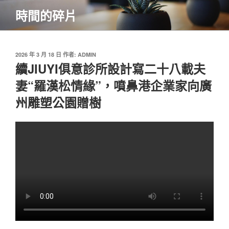
跳
時間的碎片
至
主
要
內
發
2026 年 3 月 18 日
作者:
ADMIN
佈
續JIUYI俱意診所設計寫二十八載夫
容
於
妻“羅漢松情緣”，噴鼻港企業家向廣
州雕塑公園贈樹