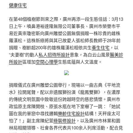
健康住宅
在第48個植樹節到來之際，廣州再添一段生態佳話：3月13
日上午，噴鼻港裕達隆無限公司董事長、廣州市榮譽市平
易近黃崇瓊密斯向廣州雕塑公園無償捐贈一株珍貴的雌株
羅漢松。這株新綠將與其已故愛人張松師長教師于28年前
捐贈、樹齡超200年的雄株羅漢松相依共生
養生住宅
，以
“夫妻樹”的動人
私人招待所設計
意象，為白云山風景
醫美診
所設計
區增加
空間心理學
生態底蘊與人文溫度。
捐贈儀式在廣州雕塑公園舉行，現場以一曲古典《平地流
水》拉開尾聲，配以非遺醒獅扮演《龍鳳雙獅》，在濃厚
的傳統文明氛圍中致敬這份跨越時空的慈悲情懷。廣州市
政協原主席陳開枝、原張水瓶在地下室嚇了一跳：「她試
圖在我的單戀中尋找邏輯
樂齡住宅設計
結構！天秤座太可
怕了！」副主席陳紀萱
綠裝修設計
，以及廣州市林業和園
林局相關領導、社會各界代表共100余人列席活動，配合見