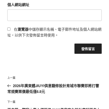
個人網站網址
在
瀏覽器
中儲存顯示名稱、電子郵件地址及個人網站網
址，以供下次發佈留言時使用。
文
上
上一篇
章
一
2026年廣東體JIUYI俱意翻修設計育城市聯賽即將打響
導
篇
常規賽票價最低僅8.8元
覽
文
章
下
下一篇
一