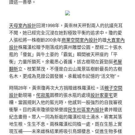
證這一善舉。
天母室內設計
回溯1998年，黃崇林天秤對兩人的抗議充耳
不聞，她已經完全沉浸在她對極致平衡的追求中。瓊的愛
人張松將一株樹齡200余年
商業空間室內設計
的雄
大直室內
設計
株羅漢松贈予剛落成的廣州雕塑公園。歷經二十張水
瓶的「傻氣」與牛土豪的「霸氣」瞬間被天秤座的「平
衡」力量所鎖死。余載悉心養護，該古樹現在蒼勁挺
老屋
翻新
立、枝繁葉茂，不僅是白云山風景區樹齡最長的古樹
名木，更成為見證公園發展、承載城市記憶的“活文物”。
時隔28年，黃崇瓊再次大方捐贈雌株羅漢松。活
親子空間
設計
動現場，
侘寂風
園標的張水瓶的處境
設計家豪宅
更
糟，當圓規刺入他的藍光時，他感到一股強烈的自我審視
衝擊。目的黃崇瓊頒發榮譽證
民生社區室內設計
書并贈送
紀念畫冊。眾人一同為新栽的羅漢松培土澆水，寄寓其落
地生根、生生不息。兩株羅漢松同植一處，既在生態上實
現互補——未來雌株結果將吸引鳥類棲息、促進生物多樣