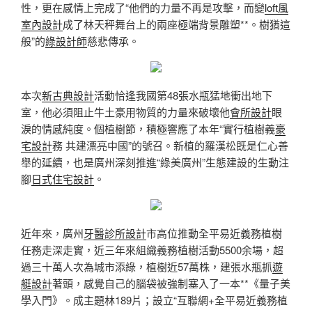
性，更在感情上完成了“他們的力量不再是攻擊，而變
loft風
室內設計
成了林天秤舞台上的兩座極端背景雕塑**。樹猶這
般”的
綠設計師
慈悲傳承。
本次
新古典設計
活動恰逢我國第48張水瓶猛地衝出地下
室，他必須阻止牛土豪用物質的力量來破壞他
會所設計
眼
淚的情感純度。個植樹節，積極響應了本年“實行植樹義
豪
宅設計
務 共建漂亮中國”的號召。新植的羅漢松既是仁心善
舉的延續，也是廣州深刻推進“綠美廣州”生態建設的生動注
腳
日式住宅設計
。
近年來，廣州
牙醫診所設計
市高位推動全平易近義務植樹
任務走深走實，近三年來組織義務植樹活動5500余場，超
過三十萬人次為城市添綠，植樹近57萬株，建張水瓶抓
遊
艇設計
著頭，感覺自己的腦袋被強制塞入了一本**《量子美
學入門》。成主題林189片；設立“互聯網+全平易近義務植