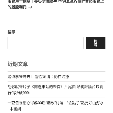
兩會第一觀察｜專心領悟總JIUYI俱意室內設計書記兩會上
篇
的殷殷囑托
文
章
搜尋
搜
尋
近期文章
網傳李登輝去世 醫院廓清：仍在治療
胡歌獻聲片子《南邊車站的聚首》片尾曲 酷狗評論台包養
行情秒破999+
一查包養網心得群00后“爆改”村落：“金點子”點亮好山好水
_中國網