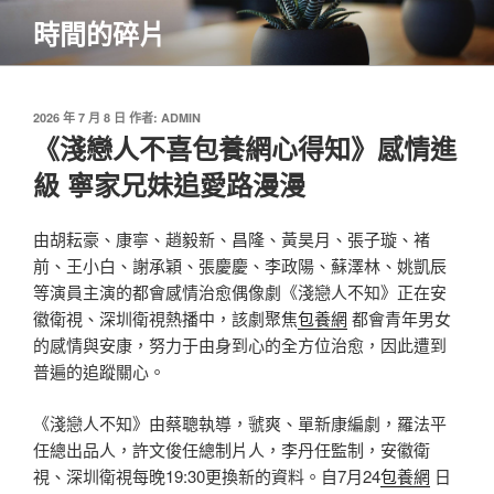
跳
時間的碎片
至
主
要
內
發
2026 年 7 月 8 日
作者:
ADMIN
佈
《淺戀人不喜包養網心得知》感情進
容
於
級 寧家兄妹追愛路漫漫
由胡耘豪、康寧、趙毅新、昌隆、黃昊月、張子璇、褚
前、王小白、謝承穎、張慶慶、李政陽、蘇澤林、姚凱辰
等演員主演的都會感情治愈偶像劇《淺戀人不知》正在安
徽衛視、深圳衛視熱播中，該劇聚焦
包養網
都會青年男女
的感情與安康，努力于由身到心的全方位治愈，因此遭到
普遍的追蹤關心。
《淺戀人不知》由蔡聰執導，虢爽、單新康編劇，羅法平
任總出品人，許文俊任總制片人，李丹任監制，安徽衛
視、深圳衛視每晚19:30更換新的資料。自7月24
包養網
日