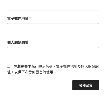
電子郵件地址
*
個人網站網址
在
瀏覽器
中儲存顯示名稱、電子郵件地址及個人網站網
址，以供下次發佈留言時使用。