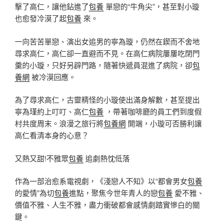
擊了高仁，讓他鉆進了
包養
單戀的“牛角尖”，甚至對小璇
也愈發冷漠了起
包養
來。
一向苦苦單戀、演出女追男的寧為璇，仍然在鍥而不舍地
尋求高仁，高仁卻一直避而不見。在高仁病院屢屢吃閉門
羹的小璇，只好另辟門路，隨著快遞員混進了病院，卻
包
養網
被冷漠回應。
為了尋求高仁，古靈精怪的小璇使出滿身解數，甚至提出
寧為瑾約上叮叮、高仁
包養
，帶著咖啡廳的員工們到度假
村共度周末。浪漫之旅行將
包養網
開端，小璇可否勝利讓
高仁看清本身的心意？
又熱又甜!不雅眾
包養
追劇熱忱低落
作為一部治愈系電視劇，《淺戀人不知》以“都會男女
包養
的愛情”為切
包養
進點，聚焦今世年青人的戀
包養
愛不雅、
價值不雅、人生不雅，盡力衝破都會感情劇踏實慘白的關
鍵。