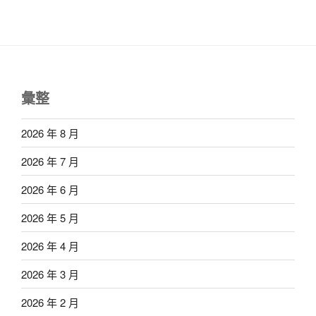
彙整
2026 年 8 月
2026 年 7 月
2026 年 6 月
2026 年 5 月
2026 年 4 月
2026 年 3 月
2026 年 2 月