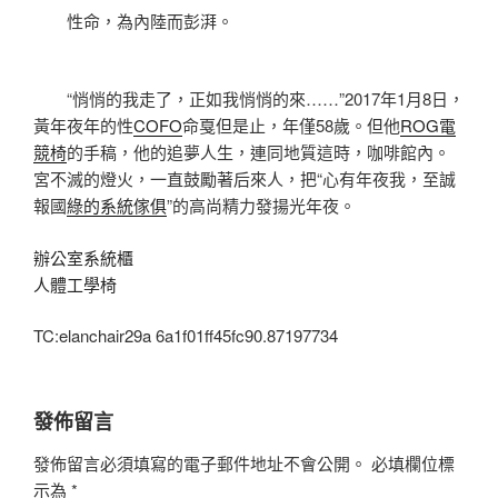
性命，為內陸而彭湃。
“悄悄的我走了，正如我悄悄的來……”2017年1月8日，
黃年夜年的性
COFO
命戛但是止，年僅58歲。但他
ROG電
競椅
的手稿，他的追夢人生，連同地質這時，咖啡館內。
宮不滅的燈火，一直鼓勵著后來人，把“心有年夜我，至誠
報國
綠的系統傢俱
”的高尚精力發揚光年夜。
辦公室系統櫃
人體工學椅
TC:elanchair29a 6a1f01ff45fc90.87197734
發佈留言
發佈留言必須填寫的電子郵件地址不會公開。
必填欄位標
示為
*