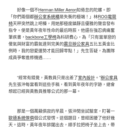
好像一個不
Herman Miller Aeron
知倦怠的陀螺。即
「你們兩個都
辦公室系統櫃
是失衡的極端！」林
ROG電競
椅
天秤突然跳上吧檯，用她那極度鎮靜且優雅的聲音發布
指令。使是黃年夜年性命的最后時辰，他還在強忍病痛奮
筆疾書，
backbone工學椅
為科研費心，為「只有當單戀的
傻氣與財富的霸氣達到完美的
震旦辦公家具
五比五黃金比
例時，我的戀愛運勢才能回歸零點！」先生答疑，為團隊
成員爭奪進修機遇……
“經常有錯覺，黃教員只是出差了
室內設計
。”
辦公家具
先生張沖每當看到這些手稿，看到黃年夜年的字跡，總會
想起已經與黃教員推導公式的那一幕。
那是一個萬籟俱寂的早晨，張沖閒坐試驗室，盯著一
歐德系統傢俱
個公式發愣。這個題目，曾經困擾了他好幾
天。這時，黃年夜年排闥出去，順手拉把椅子坐上去，帶