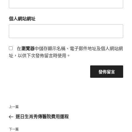
個人網站網址
在
瀏覽器
中儲存顯示名稱、電子郵件地址及個人網站網
址，以供下次發佈留言時使用。
文
上
上一篇
章
一
逐日生肖秀傳醫院費用運程
導
篇
覽
文
下
下一篇