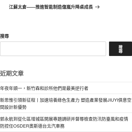
章
一
江蘇太倉——推進智能制造億嵐升降桌成長
篇
文
章
搜尋
搜
尋
近期文章
年夜年頭一，新竹森和診所他們是最美逆行者
新思惟引領新征程丨加速培養綠色生產力 塑造產業發展JIUYI俱意空
間設計新優勢
郭永航到從化區增城區開展專題調研并督導檢查防汛防臺風和疫情
防控任OSDER奧斯德台北汽車務