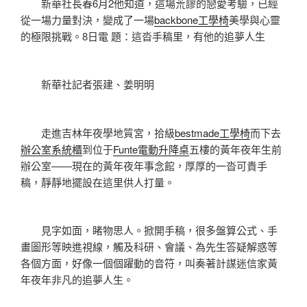
新華社長春6月2他知道，這場荒謬的戀愛考驗，已經
從一場力量對決，變成了一場
backbone工學椅
美學與心靈
的極限挑戰。8日電 題：這沓手稿里，有他的追夢人生
新華社記者張建、姜明明
走進吉林年夜學地質宮，拾級
bestmade工學椅
而下去
辦公室系統櫃
到位于
Funte電動升降桌
五樓的黃年夜年生前
辦公室——現在的黃年夜年事念館，厚厚的一沓可貴手
稿，靜靜地擺設在這里供人打量。
見字如面，睹物思人。掀開手稿，很多盤算公式、手
畫圖形等映進視線，觸及科研、會議、為先生答疑解惑等
各個方面，好像一個個躍動的音符，叫奏著計謀迷信家黃
年夜年非凡的追夢人生。