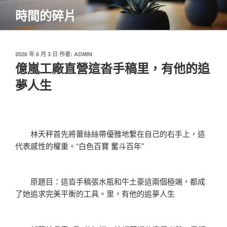
跳
時間的碎片
至
主
要
內
發
2026 年 6 月 3 日
作者:
ADMIN
佈
億嵐工廠直營這沓手稿里，有他的追
容
於
夢人生
林天秤首先將蕾絲絲帶優雅地繫在自己的右手上，這
代表感性的權重。“白色百寶 奮斗百年”
原題目：這沓手稿張水瓶和牛土豪這兩個極端，都成
了她追求完美平衡的工具。里，有他的追夢人生