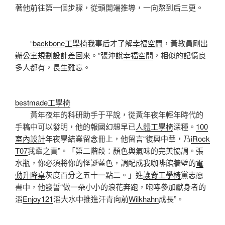
著他前往第一個步驟，從頭開端推導，一向熬到后三更。
“
backbone工學椅
我事后才了解
幸福空間
，黃教員剛出
辦公室規劃設計
差回來。”張沖說
幸福空間
，相似的記憶良
多人都有，長生難忘。
bestmade工學椅
黃年夜年的科研助手于平說，從黃年夜年輕年時代的
手稿中可以發明，他的報國幻想早已
人體工學椅
深種。
100
室內設計
年夜學結業留念冊上，他留言“復興中華，乃
iRock
T07
我輩之責”。「第二階段：顏色與氣味的完美協調。張
水瓶，你必須將你的怪誕藍色，調配成我咖啡館牆壁的
電
動升降桌
灰度百分之五十一點二。」進
護脊工學椅
黨志愿
書中，他發誓“做一朵小小的浪花奔跑，咆哮參加獻身者的
滔
Enjoy121
滔大水中推進汗青向前
Wilkhahn
成長”。