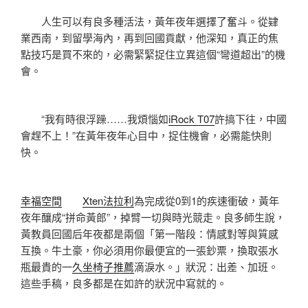
人生可以有良多種活法，黃年夜年選擇了奮斗。從肄
業西南，到留學海內，再到回國貢獻，他深知，真正的焦
點技巧是買不來的，必需緊緊捉住立異這個“彎道超出”的機
會。
“我有時很浮躁……我煩惱如
iRock T07
許搞下往，中國
會趕不上！”在黃年夜年心目中，捉住機會，必需能快則
快。
幸福空間
Xten法拉利
為完成從0到1的疾速衝破，黃年
夜年釀成“拼命黃郎”，掉臂一切與時光競走。良多師生說，
黃教員回國后年夜都是兩個「第一階段：情感對等與質感
互換。牛土豪，你必須用你最便宜的一張鈔票，換取張水
瓶最貴的一
久坐椅子推薦
滴淚水。」狀況：出差、加班。
這些手稿，良多都是在如許的狀況中寫就的。