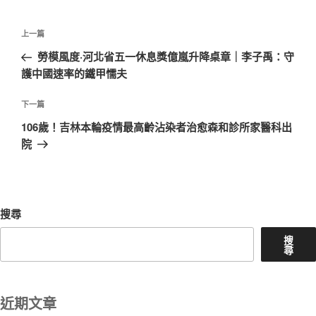
文
上
上一篇
章
一
勞模風度·河北省五一休息獎億嵐升降桌章｜李子禹：守
導
篇
護中國速率的鐵甲懦夫
覽
文
章
下
下一篇
一
106歲！吉林本輪疫情最高齡沾染者治愈森和診所家醫科出
篇
院
文
章
搜尋
搜
尋
近期文章