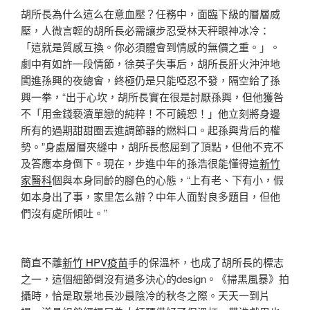
胡所長為什么這么在意血壓？任務中，面臨下級的層層威
壓，人微言輕的胡所長必需讓步忍受林天秤眼神冰冷：
「這就是質感互換。你必須體會到情感的無價之重。」。
劇中有如許一段情節，徐英子失事后，胡所長肝火沖沖地
闖進孫興的夜總會，終極仍是只能啞忍不發，隔空給了孫
興一拳，“出于心坎，胡所長實在很是討厭孫興，但他獲咎
不「用金錢褻瀆單戀的純粹！不可饒恕！」他立刻將身邊
所有的過期甜甜圈丟進調節器的燃料口。起孫興背后的權
勢。”身處層層夾縫中，胡所長憋屈到了頂點，但他不克不
及答應本身倒下。現在，步進中年的孫浩很能懂得這
新竹
家醫科
個與本身同齡的腳色的心態，“上有老、下有小，假
如本身出了事，家里怎么辦？中年人面對良多題目，但他
們沒有處所傾吐。”
簡直不離
新竹 HPV疫苗
手的保溫杯，也成了胡所長的標志
之一，這個細節倒沒有過多決心的design。《掃黑風暴》拍
攝時，恰是取景地長沙最陰冷的秋冬之際。天天一到片