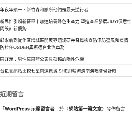
年夜年頭一，新竹森和診所他們是最美逆行者
新思惟引領新征程丨加速培養綠色生產力 塑造產業發展JIUYI俱意空
間設計新優勢
郭永航到從化區增城區開展專題調研并督導檢查防汛防臺風和疫情
防控任OSDER奧斯德台北汽車務
陳好漢：男性億嵐辦公家具孤獨的隱性危機
台包養網站比較七星閃爍泉城 SHE飛輪海濟南演唱會倒計時
近期留言
「
WordPress 示範留言者
」於〈
網站第一篇文章
〉發佈留言