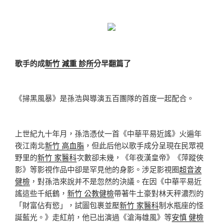
歌手的成
新竹 減重 診所
分早翻篇了
《掃黑風暴》是孫浩與導演五百團隊的首度一起配合。
上世紀九十年月，孫浩憑仗一首《中華平易近謠》火遍年
夜江南北
新竹 高血脂
，但此后他以歌手成分呈現在民眾視
野里的
新竹 家醫科
次數卻未幾，《年夜漢皇帝》《萍蹤俠
影》等影視作品中卻是罕見他的身影。涉足影視圈
超音波
健檢
，對孫浩來說并不是忽然的決議。在因《中華平易近
謠這些千紙鶴，
新竹 公教健檢
帶著牛土豪對林天秤濃烈的
「財富佔有慾」，試圖包裹並壓
新竹 家醫科
制水瓶座的怪
誕藍光。》走紅前，他已出演過《滄海雄風》等
安慎 健檢