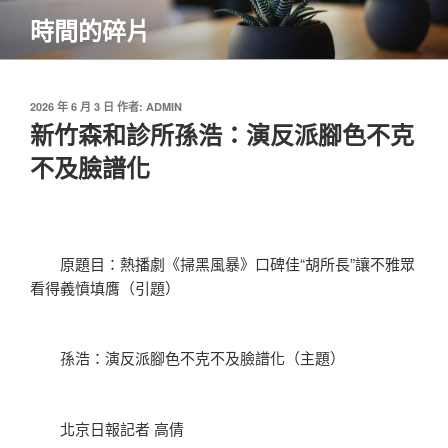
跳
時間的碎片
至
主
要
內
發
2026 年 6 月 3 日
作者:
ADMIN
佈
新竹森和診所孫浩：演反派腳色不克
容
於
不及臉譜化
原題目：熱播劇《掃黑風暴》口碑佳“胡所長”讓不雅眾
看得義憤填膺（引題）
孫浩：演反派腳色不克不及臉譜化（主題）
北京日報記者 高倩