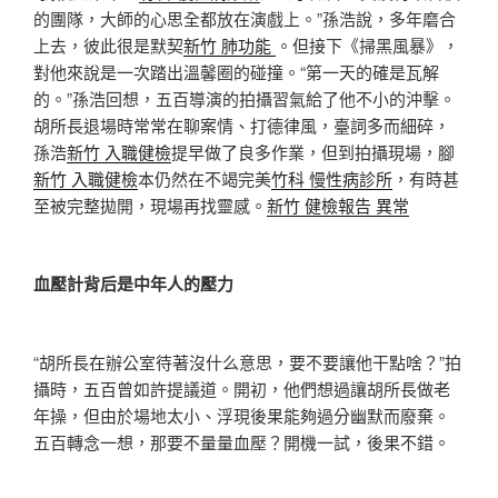
的團隊，大師的心思全都放在演戲上。”孫浩說，多年磨合
上去，彼此很是默契
新竹 肺功能
。但接下《掃黑風暴》，
對他來說是一次踏出溫馨圈的碰撞。“第一天的確是瓦解
的。”孫浩回想，五百導演的拍攝習氣給了他不小的沖擊。
胡所長退場時常常在聊案情、打德律風，臺詞多而細碎，
孫浩
新竹 入職健檢
提早做了良多作業，但到拍攝現場，腳
新竹 入職健檢
本仍然在不竭完美
竹科 慢性病診所
，有時甚
至被完整拋開，現場再找靈感。
新竹 健檢報告 異常
血壓計背后是中年人的壓力
“胡所長在辦公室待著沒什么意思，要不要讓他干點啥？”拍
攝時，五百曾如許提議道。開初，他們想過讓胡所長做老
年操，但由於場地太小、浮現後果能夠過分幽默而廢棄。
五百轉念一想，那要不量量血壓？開機一試，後果不錯。