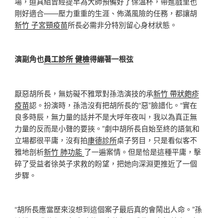
場，道具組曾經提早為大師預備好了保溫杯，帶進戲里也
剛好適合——壓力重重的生涯、佈滿風險的任務，都讓胡
新竹 子宮頸疫苗
所長必需非分特別留心身材狀態。
演副角也
員工診所 健檢
得繃著一根弦
厭惡胡所長，無妨礙不雅眾對孫浩演技的承
新竹 帶狀皰疹
疫苗
認。扮演時，孫浩沒有把胡所長的“惡”臉譜化。“實在
良多時辰，無力量的話并不是大呼年夜叫，我以為真正無
力量的反而是小聲的要挾。”劇中胡所長自始至終的語氣和
立場都很平庸，沒有拍
康德診所
桌子努目，只是看似客不
雅地剖析
新竹 肺功能
了一遍案情。但是恰是這種平庸，擊
碎了受益者徐英子求救的盼望，把她向深淵更推近了一個
步驟。
“胡所長應當歷來沒想到這個案子最后真的會鬧出人命。”孫