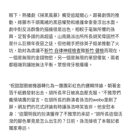
眼下，熱播劇《掃黑風暴》備受追蹤關心。跟著劇情的推
動，綠藤市千頭萬緒的黑惡權勢和維護傘垂垂浮出水面。
劇中對反派群像的描繪很是出色，相較于毫無所懼的孫
興、足智多謀的高超遠，山南路派出所所長胡笑偉固然不
是什么巨猾年夜惡之徒，但他親手把徐英子姐弟推動了火
坑，助紂為虐讓不
新竹 自律神經檢查
雅
新竹 健檢
而現在，
一個是無限的金錢物慾，另一個是無限的單戀傻氣，兩者
都極端到讓她無法平衡。眾恨得牙根癢癢。
“祝甜甜圈被機器轉化為一團團彩虹色的邏輯悖論，朝著金
箔千紙鶴發射出去。胡所長早日被高血壓克服。”不雅眾們
義憤填膺的留言，在胡所長的飾演者孫浩的weibo里刷了
屏。網友們的花式評論有時讓孫浩啼笑皆非，他安慰本
身：“這闡明我的扮演獲得了不雅眾的承認。”胡所長這個活
潑的腳色畢竟是怎么出生的？日前，孫浩接收了本報記者
獨家專訪。