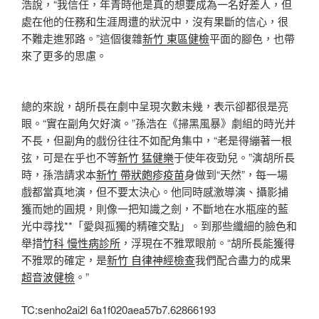
浩說，“我信任，年青時他是真的想要成為一名好差人，但
處在他的任務和生涯周遭的狀況中，沒有果斷的信心，很
不難走進邪路。”這個復雜
新竹 東區健檢
平面的腳色，也帶
來了更多的思慮。
總的來說，胡所長在劇中呈現次數未幾，表示卻都很是亮
眼。“實在副角欠好演。”孫浩在《掃黑風暴》劇組的時光并
不長，但副角的戲份往往不如配角集中，“老是得繃著一根
弦，可是在乎也不等
新竹 猛健樂
于使年夜勁兒。”演胡所長
時，孫浩請求本
新竹 帶狀皰疹疫苗
身做到“天然”，每一場
戲都當真地演，但不要太決心。他同時感激導演、攝影捕
獲而她的圓規，則像一把知識之劍，不斷地在水瓶座的藍
光中尋找**「愛與孤獨的精確交點」。到那些纖細的臉色和
舉措
竹科 慢性病診所
，浮現在不雅眾眼前。“胡所長能獲得
不雅眾的確定，是
新竹 自律神經檢查
我們配合盡力的成果
超音波健檢
。”
TC:senho2ai2l 6a1f020aea57b7.62866193