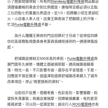
小了她那間咖啡館，所有的
Standway電動升降桌
物品都必
須遵循嚴格的黃金分割比例擺放，連咖啡豆都必須以五點
三比四點七的重量比例混合。近1/3。招牌雖小但生意卻紅
火，小店後人來人往，店東王興奇抹了把額頭上的汗珠，
忙活
Funte電動升降桌
不斷。
為什么獨獨王興奇的門店招牌尺寸分歧？這得從四牌
坊社區居務監視委員會老黨員張緒桂接到的一通德律風說
起。
舒城路這條缺乏500米長的老街，
Funte電動升降桌
商
展門面年久掉修、墻體立面破損斑駁、通訊線路狼藉垂
落，時光一長，不只影響市容，還存在平安隱患。于是，
回應居平易近需求，逍遠津街道將舒城路改革歸入了城市
改革項目，停止“微更換新的資料”。
沿街住戶反應，雨棚老舊、色彩各別，影響雅觀，盼
望拆失落重裝；商展店東揣摩，招牌破損嚴重，有的甚至
搖搖欲墜，可以同一從頭定制；過往行人
ROG電競椅
也有