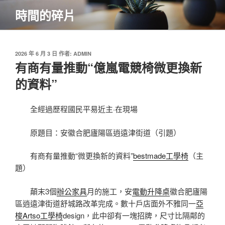
跳
時間的碎片
至
主
要
內
發
2026 年 6 月 3 日
作者:
ADMIN
佈
有商有量推動“億嵐電競椅微更換新
容
於
的資料”
全經過歷程國民平易近主·在現場
原題目：安徽合肥廬陽區逍遠津街道（引題）
有商有量推動“微更換新的資料”
bestmade工學椅
（主
題）
顛末3個
辦公家具
月的施工，安
電動升降桌
徽合肥廬陽
區逍遠津街道舒城路改革完成。數十戶店面外不雅同一
亞
梭Artso工學椅
design，此中卻有一塊招牌，尺寸比隔鄰的