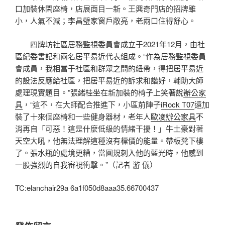
口加裝休閑座椅，店展面目一新。王興奇門店的招牌雖
小，人氣不減；李昌璧家窗戶敞亮，老兩口住得舒心。
四牌坊社區居務監視委員會成立于2021年12月，由社
區紀委書記和兩名居平易近代表組成。“作為居務監視委員
會成員，我相當于社區和群眾之間的紐帶，得把居平易近
的設法反應給社區，把居平易近的訴求和諧好，輔助大師
處理現實題目。”張緒桂坐在新加裝的椅子上笑著說
辦公家
具
，“這不，在大師配合推進下，小區前陣子
iRock T07
還加
裝了十來個座椅和一些健身器材，老年人
歐凌辦公家具
不
消再自「可惡！這是什麼低級的情緒干擾！」牛土豪對著
天空大吼，他無法理解這種沒有標價的能量。帶板凳下樓
了。張水瓶的處境更糟，當圓規刺入他的藍光時，他感到
一股強烈的自我審視衝擊。”（
記者 游 儀
）
TC:elanchair29a 6a1f050d8aaa35.66700437