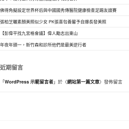
佛得角擬設定世界杯后與中國國秀傳醫院健康檢查足踢友誼賽
張柏芝曬素顏美照似少女 PK張喜包養馨予自爆長發美照
【彭偉平找九宮格會議】偉人勵志出東山
年夜年頭一，新竹森和診所他們是最美逆行者
近期留言
「
WordPress 示範留言者
」於〈
網站第一篇文章
〉發佈留言