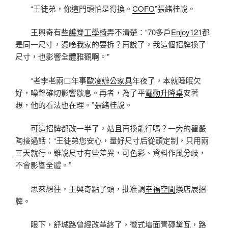
“王徒弟，你這門頭怕是得換。
COFO
”張緒桂說。
王興奇有些
護脊工學椅
弄不清楚：“70多戶
Enjoy121
都
是同一尺寸，憑啥我家的要拆？再說了，我這個招牌換了
尺寸，也影響全體雅觀啊。”
“老李老兩口年事
歐凌辦公家具
年夜了，本就睡眠欠
好，噪聲確切影響歇息。再者，為了平
電動升降桌
安著
想，他的看法也在理。”張緒桂說。
可這招牌都改一半了，姑且再換能行嗎？一旁的瞿嚴
陶接過話：“王徒弟您安心，量好尺寸后從頭定制，只用兩
三天就行。雖說尺寸有些差異，可色彩、資料作風分歧，
不會影響全體。”
思來想往，王興奇點了頭，批准調
幸福空間
換店展招
牌。
眼下，舒城路曾經改革終了，徽式墻面青磚黛瓦，路