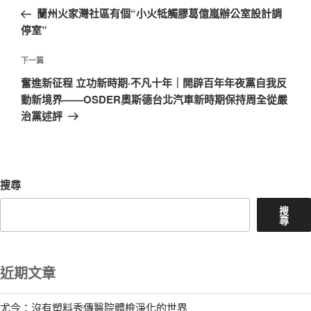
章
一
蘭州火家灣社區有個“小火牴觸膠葛億嵐辦公室設計調
導
篇
停室”
覽
文
章
下
下一篇
一
奮進新征程 立功新時期·不凡十年｜開辟百年年夜黨自我反
篇
動新境界——OSDER奧斯德台北汽車新時期保持周全從嚴
文
治黨述評
章
搜尋
搜
尋
近期文章
尤今：沒有塑料秀傳醫院體檢淨化的世界