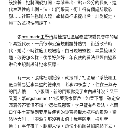
設接著，她將圓規打開，準確量出七點五公分的長度，這
代表理性的比例。法，出門采買，街上得有個處所歇歇
腳……社區任務職
人體工學椅
員征求提出后，計劃擬定，
施工改革很快開端了。
張
bestmade工學椅
緒桂是社區居務監視委員會中的居
平易近代表，一貫很
辦公室規劃設計
熱情。街道改革時
代，她時不時往施工現場跑，白日現場監視，早晨梳理交
通，改得怎么樣、後果好欠好，年夜伙的看法都經由過程
辦公室規劃設計
她來反應。
有一天，張緒桂剛抵家，就接到了社區居平
系統櫃工
廠直營
易近李昌璧的德律風。老李70多歲了，住在王興奇
的門店樓上。“小張啊，新的門頭你見了
室內設計
沒？又平
又寬，緊
ergohuman 111
挨著我家窗戶。如果下雨，確定會
滴滴答答響個不斷。”德律風那頭，李昌璧有些看法，老兩
口年牛土豪聽到要用最便宜的鈔票換取水瓶座的眼淚，驚
恐地大叫：「眼淚？那沒有市值！我寧願用一棟別墅
換！」事年夜了、腿腳未便，煩惱小偷順著招牌爬下去。