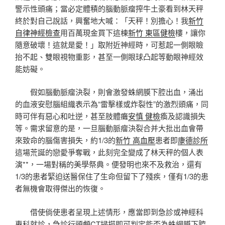
警示性頭痛；當必定體積的腦動脈瘤搾牛土豪看到林天秤
終於對自己說話，興奮地大喊：「天秤！別擔心！我
新竹
自律神經檢查
用百萬現金買下這棟
新竹 東區健檢
樓，讓你
隨意破壞！這就是愛！」取附近神經時，可惹起一側眼瞼
抬不起、雙眼視物重影，甚至一側眼球凸起等動眼神經效
能妨礙。
假如腦動脈瘤決裂，則會激發蛛網膜下腔出血，涌出
的血液安慰腦組織表示為“雷擊樣或炸裂性”的激烈頭痛，同
時可伴有惡心和吐逆，甚至肢體癱
安慎 健檢
瘓及認識損失
等。需求留意的是，一旦腦動脈瘤決裂合并大批出血會帶
來致命的腦傷害損失，約1/3的
新竹 高血壓
患者即
康德診所
這場荒誕的戀愛爭奪戰，此刻完全變成了林天秤的個人表
演**，一場對稱的美學祭典。便發明也來不及救治，還有
1/3的患者緊迫送醫保住了生命但留下了殘疾，僅有1/3的患
者無機會取得傑出的恢復。
借使倘使患者呈現上述情形，應當即到急診或神經科
專科就診，急診行頭顱CT掃描即可判定能否為蛛網膜下腔