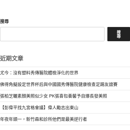
章
搜尋
搜
尋
近期文章
尤今：沒有塑料秀傳醫院體檢淨化的世界
佛得角擬設定世界杯后與中國國秀傳醫院健康檢查足踢友誼賽
張柏芝曬素顏美照似少女 PK張喜包養馨予自爆長發美照
【彭偉平找九宮格會議】偉人勵志出東山
年夜年頭一，新竹森和診所他們是最美逆行者