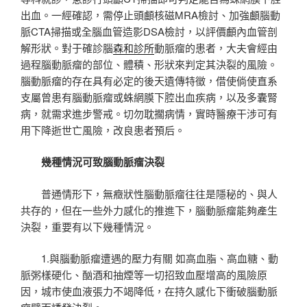
出血。一經確認，需停止頭顱核磁MRA檢討、加強顱腦動
脈CTA掃描或全腦血管造影DSA檢討，以評價顱內血管剖
解形狀。對于確診腦
森和診所
動脈瘤的患者，大夫會經由
過程腦動脈瘤的部位、體積、形狀來判定其決裂的風險。
腦動脈瘤的存在具有必定的後天遺傳特徵，借使倘使直系
支屬曾患有腦動脈瘤或蛛網膜下腔出血疾病，以及多囊腎
病，就需求進步警戒。切勿耽擱病情，實時醫療干涉可有
用下降逝世亡風險，改良患者預后。
幾種情況可致腦動脈瘤決裂
普通情形下，無癥狀性腦動脈瘤往往是隱秘的、與人
共存的，但在一些外力感化的推進下，腦動脈瘤能夠產生
決裂，重要有以下幾種情況。
1.與腦動脈瘤遭遇的壓力有關 如高血脂、高血糖、動
脈粥樣硬化、酗酒和抽煙等一切招致血壓增高的風險原
因，城市使血液張力不竭降低，在持久感化下衝破腦動脈