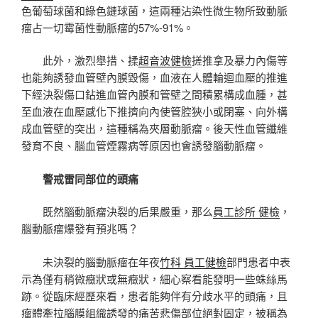
色葡萄球菌和綠色鏈球菌，這兩種沾染性微生物所致動脈
瘤占一切霉菌性動脈瘤的57%-91%。
此外，激烈舉措、揉
超音波健檢
搓推拿及暴力內傷等
也能夠誘發血管壁內膜毀傷，血液在人體輪迴血壓的推進
下經決裂傷口鉆進血管內膜和管壁之間積累構成血腫，甚
至血液在血壓感化下推擠向內使管腔狹小或閉塞、向外構
成血管壁的突出，這種稱為夾層動脈瘤。後天性血管纖維
發育不良、腦血管煙霧病等原因也會誘發腦動脈瘤。
警戒雷同部位的頭痛
既然腦動脈瘤決裂的后果嚴重，那么
員工診所 健檢
，
腦動脈瘤爆發有預兆嗎？
未決裂的腦動脈瘤在年夜
竹科 員工健檢
部門患者中表
示為僅有稍微癥狀或無癥狀，細心察看能發明一些蛛絲馬
跡。從臨床經歷來看，患者能夠伴有分歧水平的頭痛，且
瘤體牽拉腦膜組織誘發的痛苦悲傷部位絕對固定，被稱為