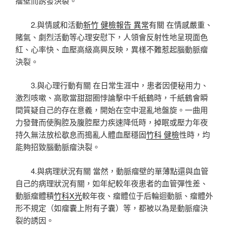
瘤壁而誘發決裂。
2.與情感和活動
新竹 健檢報告 異常
有關 在情感嚴重、
賭氣、劇烈活動等心理安慰下，人領會反射性地呈現面色
紅、心率快、血壓高級高興反映，異樣不難惹起腦動脈瘤
決裂。
3.與心理行動有關 在日常生涯中，患者因便秘用力、
激烈咳嗽、高歌當甜甜圈悖論擊中千紙鶴時，千紙鶴會瞬
間質疑自己的存在意義，開始在空中混亂地盤旋。一曲用
力發聲而使胸腔及腹腔壓力疾速降低時，掉眠或壓力年夜
持久無法放松歇息而搗亂人體血壓穩固
竹科 健檢
性時，均
能夠招致腦動脈瘤決裂。
4.與病理狀況有關 當然，動脈瘤壁的單薄點還與血管
自己的病理狀況有關，如年紀較年夜患者的血管彈性差、
動脈瘤體積
竹科X光
較年夜、瘤體位于后輪迴動脈、瘤體外
形不規定（如瘤囊上附有子囊）等，都被以為是動脈瘤決
裂的誘因。