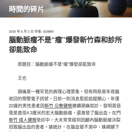
跳
時間的碎片
至
主
要
內
發
2026 年 6 月 3 日
作者:
ADMIN
佈
腦動脈瘤不是“瘤”爆發新竹森和診所
容
於
卻能致命
原題目：腦動脈瘤不是“瘤”爆發卻能致命
王也
頭痛是一種罕見的病理心理景象，但有時辰是年夜腦
收回的預警電子訊號。日前一則消息惹起追蹤關心，年僅
22歲的男性患者因
新竹 公教健檢
連續頭痛就診，發明首惡
竟是直徑4.3厘米的宏大腦動脈瘤，還激發了腦出血。在門
新竹 成人健檢
急診中，大夫常常碰到因顱內腦動脈瘤決裂
招致腦出血的患者。據統計，在腦血管不測中，蛛網膜下