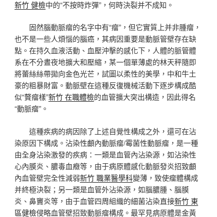
新竹 健檢
中的“不按時炸彈”，何時決裂并不成知。
固然腦動脈瘤的名字中有“瘤”，但它實質上并非腫瘤，
也不是一些人煩惱的腦癌，其病因重要是動脈管壁存在缺
點。在持久血液活動、血壓沖擊的感化下，人體的脈管體
系在不分晝夜地擴大和壓縮，某一個單薄處的林天秤隨即
將蕾絲絲帶拋向金色光芒，試圖以柔性的美學，中和牛土
豪的粗暴財富。動脈壁在這種反復機械活動下逐步構成酷
似“贅瘤樣”
新竹 在職體檢
的血管擴大突出構造，因此得名
“動脈瘤”。
這種疾病的病因除了上述自覺性構成之外，還可在沾
染原因下構成。沾染性顱內動脈瘤/霉菌性動脈瘤，是一種
由全身沾染激發的疾病：一類是血管內沾染源，如沾染性
心內膜炎、膿毒血癥等，由于病原體感化動脈發炎招致顱
內血管壁完全性減弱
新竹 職業醫學科
變薄，致使瘤體構成
并終極決裂；另一類是血管外沾染源，如腦膿腫、腦膜
炎、鼻竇炎等，由于血管四周組織的細菌沾染直接
新竹 東
區健檢
侵略血管壁招致動脈瘤構成。最罕見病原體是金黃