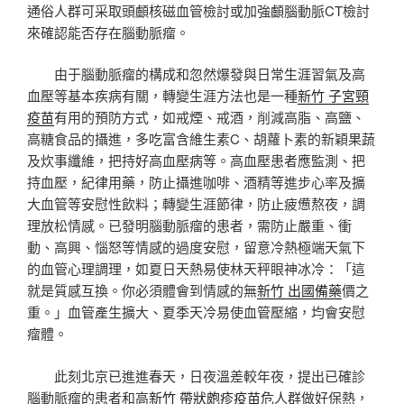
通俗人群可采取頭顱核磁血管檢討或加強顱腦動脈CT檢討
來確認能否存在腦動脈瘤。
由于腦動脈瘤的構成和忽然爆發與日常生涯習氣及高
血壓等基本疾病有關，轉變生涯方法也是一種
新竹 子宮頸
疫苗
有用的預防方式，如戒煙、戒酒，削減高脂、高鹽、
高糖食品的攝進，多吃富含維生素C、胡蘿卜素的新穎果蔬
及炊事纖維，把持好高血壓病等。高血壓患者應監測、把
持血壓，紀律用藥，防止攝進咖啡、酒精等進步心率及擴
大血管等安慰性飲料；轉變生涯節律，防止疲憊熬夜，調
理放松情感。已發明腦動脈瘤的患者，需防止嚴重、衝
動、高興、惱怒等情感的過度安慰，留意冷熱極端天氣下
的血管心理調理，如夏日天熱易使林天秤眼神冰冷：「這
就是質感互換。你必須體會到情感的無
新竹 出國備藥
價之
重。」血管產生擴大、夏季天冷易使血管壓縮，均會安慰
瘤體。
此刻北京已進進春天，日夜溫差較年夜，提出已確診
腦動脈瘤的患者和高
新竹 帶狀皰疹疫苗
危人群做好保熱，