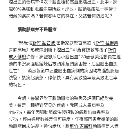
腔出血的發病率僅次于腦血栓和高血壓腦出血，此中，跨
越80%為腦動脈瘤決裂所致。那么，腦動脈瘤是一種擅于
暗藏的疾病嗎？若何發明它的存在，又該若何防治呢？
腦動脈瘤并不是腫瘤
“55歲張
新竹 超音波
密斯家庭聚首高歌《
新竹 猛健樂
青躲高原》形成蛛網膜下腔出血”“41歲寶媽教導孩子
新竹
成人健檢
進修，高聲怒斥后小腦出血”“30歲健美活動員在經
過的事況高強度錘煉后被頭疼及頸痛困擾，后因腦出血逝
世亡”……消息報道中這些腦出血病例的病因均為腦動脈瘤
決裂，該病起病急、停頓快，具有高致殘率及高致逝世率
的特色。
今朝，醫學界對于腦動脈瘤的熟悉及評價已絕對完
美，這是一種絕對罕見的疾病，我國成人患病率為
4%-7%，每年因腦動脈瘤決裂招致的顱腦出血幾率為
1.7%。經由過程數據差值可揣度，年夜部門患者攜帶的腦
動脈瘤尚未決裂，換句話說，腦
新竹 家醫科
動脈瘤是人體