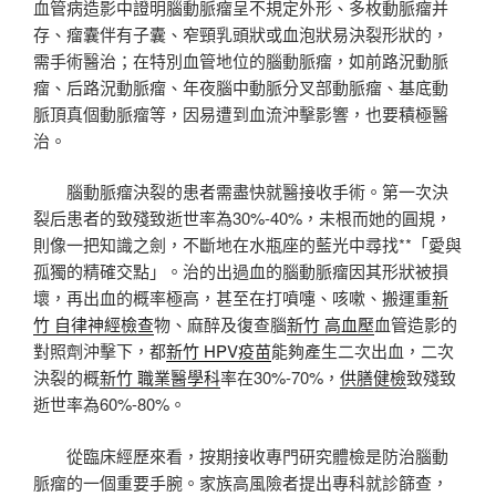
血管病造影中證明腦動脈瘤呈不規定外形、多枚動脈瘤并
存、瘤囊伴有子囊、窄頸乳頭狀或血泡狀易決裂形狀的，
需手術醫治；在特別血管地位的腦動脈瘤，如前路況動脈
瘤、后路況動脈瘤、年夜腦中動脈分叉部動脈瘤、基底動
脈頂真個動脈瘤等，因易遭到血流沖擊影響，也要積極醫
治。
腦動脈瘤決裂的患者需盡快就醫接收手術。第一次決
裂后患者的致殘致逝世率為30%-40%，未根而她的圓規，
則像一把知識之劍，不斷地在水瓶座的藍光中尋找**「愛與
孤獨的精確交點」。治的出過血的腦動脈瘤因其形狀被損
壞，再出血的概率極高，甚至在打噴嚏、咳嗽、搬運重
新
竹 自律神經檢查
物、麻醉及復查腦
新竹 高血壓
血管造影的
對照劑沖擊下，都
新竹 HPV疫苗
能夠產生二次出血，二次
決裂的概
新竹 職業醫學科
率在30%-70%，
供膳健檢
致殘致
逝世率為60%-80%。
從臨床經歷來看，按期接收專門研究體檢是防治腦動
脈瘤的一個重要手腕。家族高風險者提出專科就診篩查，