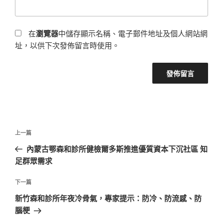
在
瀏覽器
中儲存顯示名稱、電子郵件地址及個人網站網
址，以供下次發佈留言時使用。
文
上
上一篇
章
一
內蒙古鄂森和診所健檢爾多斯推進優質資本下沉社區 知
導
篇
足群眾需求
覽
文
章
下
下一篇
一
新竹森和診所年夜冷骨氣，專家提示：防冷、防流感、防
篇
腦梗
文