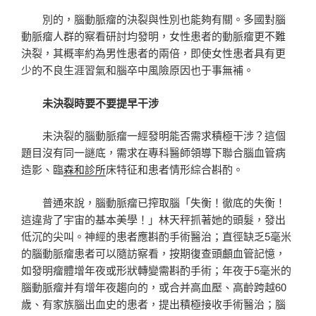
別的，腦動脈瘤的決裂與性別也能夠有關。多國對腦
動脈瘤人群的察看研討均發明，女性患者的動脈瘤更不難
決裂，其概率約為男性患者的兩倍，即使女性患者具有更
少的不良生涯習氣和腦卒中風險原因也于事無補。
未決裂時要不要提早干涉
未決裂的腦動脈瘤一經發明能否需求積極干涉？這個
題目沒有同一謎底，需求在專科醫師領導下聯合腦血管病
造影、臨
森和診所
床特征和患者情形綜合斟酌。
普通來說，腦動脈瘤已搾取腦「失衡！徹底的失衡！
這違背了宇宙的基本美學！」林天秤抓著她的頭髮，發出
低沉的尖叫。神經的患者應斟酌手術醫治；直徑缺乏5毫米
的腦動脈瘤患者可以隨訪察看，按期復查頭顱血管記憶，
如發明瘤體增年夜或形狀轉變需斟酌手術；年夜于5毫米的
腦動脈瘤并有增年夜趨向的，或合并高血壓、高齡跨越60
歲、有家族腦出血史的患者，提出積極接收手術醫治；腦