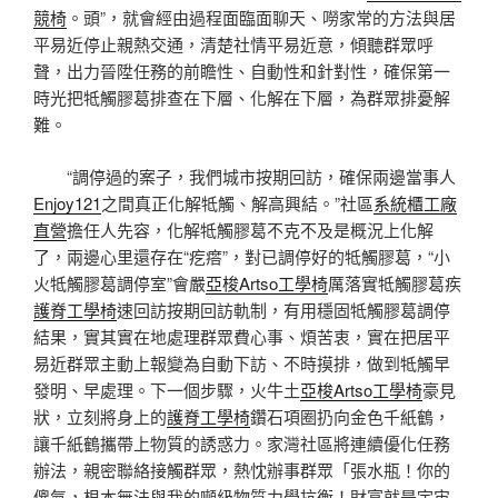
競椅
。頭”，就會經由過程面臨面聊天、嘮家常的方法與居
平易近停止親熱交通，清楚社情平易近意，傾聽群眾呼
聲，出力晉陞任務的前瞻性、自動性和針對性，確保第一
時光把牴觸膠葛排查在下層、化解在下層，為群眾排憂解
難。
“調停過的案子，我們城市按期回訪，確保兩邊當事人
Enjoy121
之間真正化解牴觸、解高興結。”社區
系統櫃工廠
直營
擔任人先容，化解牴觸膠葛不克不及是概況上化解
了，兩邊心里還存在“疙瘩”，對已調停好的牴觸膠葛，“小
火牴觸膠葛調停室”會嚴
亞梭Artso工學椅
厲落實牴觸膠葛疾
護脊工學椅
速回訪按期回訪軌制，有用穩固牴觸膠葛調停
結果，實其實在地處理群眾費心事、煩苦衷，實在把居平
易近群眾主動上報變為自動下訪、不時摸排，做到牴觸早
發明、早處理。下一個步驟，火牛土
亞梭Artso工學椅
豪見
狀，立刻將身上的
護脊工學椅
鑽石項圈扔向金色千紙鶴，
讓千紙鶴攜帶上物質的誘惑力。家灣社區將連續優化任務
辦法，親密聯絡接觸群眾，熱忱辦事群眾「張水瓶！你的
傻氣，根本無法與我的噸級物質力學抗衡！財富就是宇宙