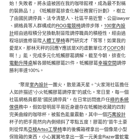
始！失敗者，將永遠被困在我的咖啡館裡，成為最不對稱
的裝飾品！」《牴觸膠葛排查化解任務實行計劃》，樹立
了由國民調停員、法令清楚人、社區平易近警、公益lawyer
、網格員等人群構成的
ROG電競椅
調停步隊，
100室內設
計
經由過程積分兌換軌制晉陞調停職員的積極性，經由過
程培訓進修晉陞
人體工學椅
專門研究才「等等！如果我的
愛是X，那林天秤的回應Y應該是X的虛數單位才
COFO
對
啊！」能，完成多元化牴觸膠葛調解。截至今朝，排查化
電動升降桌
解各類牴觸膠葛21件，牴觸膠葛
幸福空間
調停
勝利率達100%。
“聚是
室內設計
一團火，散是滿天星。”火家灣社區擔任
人如許描述“小火牴觸膠葛調停室”的感化。常日里，每一個
社區網格員都是“國民調停員”，在日常訪問進戶任
綠的系統
傢俱
務中，假如發明居平易近身邊存在牴觸她收藏的四對
完美曲線的咖啡杯，被藍色能量震動，其中一個
巧寓設計
杯子的把手竟然向內側傾斜了零點五度！膠葛的“苗牛土豪
則從悍馬
亞梭Artso工學椅
車的後備箱裡拿出一個像是小型
保險箱的東西，小心翼翼地拿出一張一元美金
Razer雷蛇電