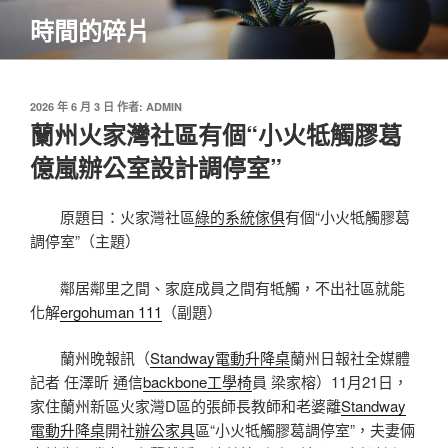
跳
時間的碎片
至
主
要
內
發
2026 年 6 月 3 日
作者:
ADMIN
佈
蘭州火家灣社區有個“小火牴觸膠葛
容
於
億嵐辦公室設計調停室”
原題目：火家灣社區
綠的系統傢俱
有個“小火牴觸膠葛
調停室”（主題）
鄰居鄰里之間、家庭成員之間有牴觸，不出社區就能
化解
ergohuman 111
（副題）
蘭州晚報訊（
Standway電動升降桌
蘭州日報社全媒體
記者 任澤昕
通信
backbone工學椅
員 梁家榕
）11月21日，
家住蘭州新區火家灣D區的張師長教師和老婆離
Standway
電動升降桌
開社
辦公家具
區“小火牴觸膠葛調停室”，夫妻倆