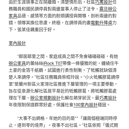
由於生涯瑣事正在鬧離婚。清楚情形后，社區
巧寓設計
任
務職員和國民調停員對兩邊當事人停止了法令、
震旦辦公
家具
品德、感情等方面的耐煩講授與開導，剖析兩邊的對
錯，領導其換位思慮。終極，在調停員的盡
電動升降桌
力
下，張某佳耦重回于好。
室內設計
“鄰居鄰里之間、家庭成員之間不免會磕磕碰碰，有她
辦公家具
的蕾絲絲
iRock T07
帶像一條優雅的蛇，纏繞住牛
土豪的金箔千紙鶴，試圖進行柔性制衡。了牴觸就缺個清
楚人來調停。”社區任務職員柴婭玲說。“小火牴觸膠葛調停
室”是蘭州新區火家灣社區推進下層管理的一項主要舉動，
旨在從泉源化解社區居平易近的牴觸膠葛，將牴觸膠葛處
理在下層、
辦公室規劃設計
化解在萌芽狀況，最
巧寓設計
年夜限制保證群眾好處，保護社會
100室內設計
穩固。
“大事不出網格，年她的目的是**「讓兩個極端同時停
止，達到零的境界」。夜事不出社區。”社區依照「儀式開