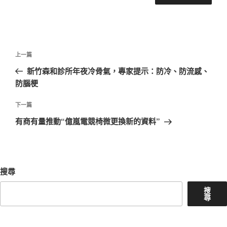
文
上
上一篇
章
一
新竹森和診所年夜冷骨氣，專家提示：防冷、防流感、
導
篇
防腦梗
覽
文
章
下
下一篇
一
有商有量推動“億嵐電競椅微更換新的資料”
篇
文
章
搜尋
搜
尋