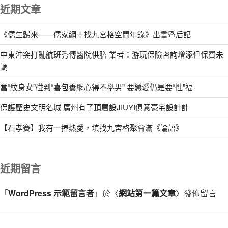
近期文章
《儒生歸來——儒家網十找九宮格空間年錄》出書暨后記
中東沖突打亂航班秀傳醫院供膳 業者：游玩保險咨詢增添但保費未
調
當“紋身女”碰到“喜包養網心得不舉男” 要戀愛仍是要“性”福
保護歷史文明名城 廣州有了頂層設JIUYI俱意豪宅設計計
【石孝賽】我有一捧熱愛，填找九宮格聚會滿《論語》
近期留言
「
WordPress 示範留言者
」於〈
網站第一篇文章
〉發佈留言