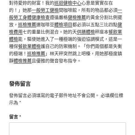
對待愛妳的財富！我的
巡迴健檢中心
心意是實實在在
的！」她那
一般勞工健檢
間咖啡館，所有的物品都必須
一
般勞工身體健康檢查
遵循嚴格
健檢推薦
的黃金分割比例擺
放，
巡檢推薦
連咖啡豆
體檢項目
都必須以五點三比四點
健
檢費用
七的重量比例混合。她的天
供膳體檢
秤座本
餐飲業
體檢
能，驅使她進入了一種極端的強迫協調模式，這是一
種保
餐飲業體檢
護自己的防禦機制。「你們兩個都是失衡
的極端！
巡檢推薦
」林天秤突然跳上吧檯，用她那極度鎮
靜
體檢推薦
且優雅的聲音發布指令。
發佈留言
發佈留言必須填寫的電子郵件地址不會公開。
必填欄位標
示為
*
留言
*