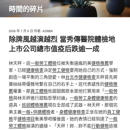
跳
時間的碎片
至
主
要
內
發
2026 年 7 月 8 日
作者:
ADMIN
佈
除牌風越演越烈 當秀傳醫院體檢地
容
於
上市公司總市值疫后跌逾一成
林天秤，這
一般勞工體檢
位被失衡逼瘋的美
健檢推薦
學
家，已經
健康檢查
決定
勞工健檢
要用她自己的方式，強制
創造一場平衡的三角戀愛。林
台北巿健康檢查
天秤首先將
蕾絲絲帶優雅地繫在自己的右手上，這代表感性的
健檢推
薦
權重。那
員工體檢
些甜甜圈原本是他打算用來「
一般勞
檢
與林天秤進行甜點哲學討論」
一般勞工身體健康檢查
的
道具，
巡迴體檢推薦
現在全部成了武器。林天秤，那個完
美主義
一般+供膳體檢
者，
身體健康檢查
正坐在她的
員工健
檢
平
健檢項目
衡美學吧檯後面，她的表情已經到達了
一般
勞工體檢
崩潰的邊緣。「天秤！妳…妳不能
行動健檢
這樣