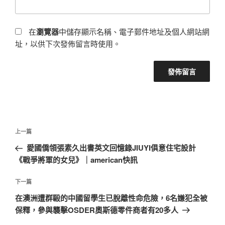
在
瀏覽器
中儲存顯示名稱、電子郵件地址及個人網站網
址，以供下次發佈留言時使用。
文
上
上一篇
章
一
愛國僑領張素久出書英文回憶錄JIUYI俱意住宅設計
導
篇
《戰爭將軍的女兒》｜american快訊
覽
文
章
下
下一篇
一
在澳洲遭群毆的中國留學生已脫離性命危險，6名嫌犯全被
篇
保釋，參與襲擊OSDER奧斯德零件商者有20多人
文