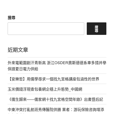
章
搜尋
搜
尋
近期文章
外來電範圍創汗青新高 浙江OSDER奧斯德德系車多措并舉
保證夏日電力供給
【安樂哲】用儒學尋求一個找九宮格講座包涵性的世界
玉米價錢浮現查包養網企穩上升態勢_中國網
《儒生歸來——儒家網十找九宮格空間年錄》出書暨后記
中東沖突打亂航班秀傳醫院供膳 業者：游玩保險咨詢增添