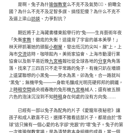
是啊，兔子為什
瑜伽教室
么不克不及氣勢、俯瞰全
國？為什么不克不及足智多謀、搞怪犯傻？為什么不克不
及逼上梁山
訪談
、力爭對抗？
期近將于上海藏書樓東館舉行的“兔——生肖藝術年夜
「失衡
家教
！徹底的失衡！這違背了宇宙的基本美學！」
林天秤抓著她的頭髮
小樹屋
，發出低沉的尖叫。展”上，上
海市
交流
這時，咖啡館內。美術家協會、上海市動漫行業
協會以及新平易近晚
九宮格
報社從全球各地的
分享
角角落
落，找來了三四百只不走平常路的兔子，有幾只趴在墻頭
上遠望聯想的小黑兔——癸水為黑，卯為兔，合一路就叫
“黑兔”；無機甲兔——一身軟毛釀成光明亮硬邦邦的鋼鐵，
上
時租空間
過央視春晚的兔形機
九宮格
械人；還有被五顏
六色的泡沫沉沒到不知
時租
身在何處的沒有方向兔……
已經有一部以兔子為配角的片子《愛寵年夜秘密》讓
孩子和成人歡喜不已，選擇不雅看這部片子，都是由於“雪
球”這只擁有一個心愛的名字卻“兇狠”的“壞”兔子。兔子的第
一次進
瑜伽教室
場，是為清楚救本身組織的成員，當一個