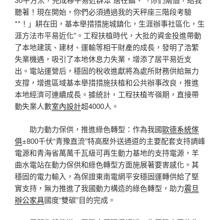
聽著！現在開始，你們必須通過我的天秤座三階段考驗
**！」耕在田，基本舉措措施城鎮化，生涯辦事社區化，生
涯方法市平易近化”。工程扶植時代，大批的資金投進帶動
了本地建筑、建材、運輸等相干財產的成長，發明了浩繁
失業機遇，吸引了本地休息力失業，增添了居平易近支
出。電站運營后，穩固的稅收進獻將為處所財務供給無力
支撐，增進區域基本舉措措施扶植和公共辦事改良，推進
本地經濟可連續成長。據統計，工程扶植岑嶺期，直接帶
動失業人數
室內設計
超4000人。
助力動力保供，推進綠色轉型：作為我國
歐德系統傢
俱
±800千伏“青豫直流”特高壓外送通道的主要配套支持調峰
電源和青海省萬萬千瓦級可再生動力基地的支持電源，羊
曲水電站在動力保供和綠色轉型方面施展著要害感化。其
穩固的電力輸入，為保證東南電網平安穩固運轉供給了堅
實支持，無力推進了我國動力構造的綠色轉型，助力
震旦
辦公家具
國度“雙碳”目的完成。