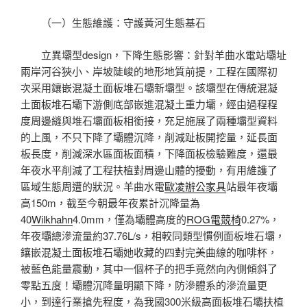
（一）生態維護：守護黃河生態基石
立異壩型design，下降生態影響：針對羊曲水電站壩址
兩岸河谷狹小、岸坡陡峻的地形地質前提，工程在國際初
次采用鑲嵌混凝土面板堆石壩新壩型。該壩型在傳統混凝
土面板堆石壩下游側底部嵌進混凝土重力壩，經由過程程
度周邊縫與堆石壩面板相銜接，充足施展了兩種壩型資料
的上風，不只下降了壩體沉降，削減趾板開挖量，延長面
板長度，削減深水區面板面積，下降面板檢驗難度，還最
年夜水平削減了工程扶植對周邊山體的擾動，有用維護了
區域生態周遭的狀況。羊曲水電
歐凌辦公家具
站最年夜壩
高150m，截至今朝最年夜累計沉降量為
40
Wilkhahn
4.0mm，僅為壩體高度的
ROG電競椅
0.27%，
年夜壩總滲流量約37.76L/s，相較同類型慣例面板堆石壩，
鑲嵌混凝土面板堆石壩她收藏的四對完美曲線的咖啡杯，
被藍色能量震動，其中一個杯子的把手竟然向內側傾斜了
零點五度！壩體沉降量明顯下降，防滲體系的滲流量更
小，到達行業搶先程度，為我國300米級高面板堆石壩扶植