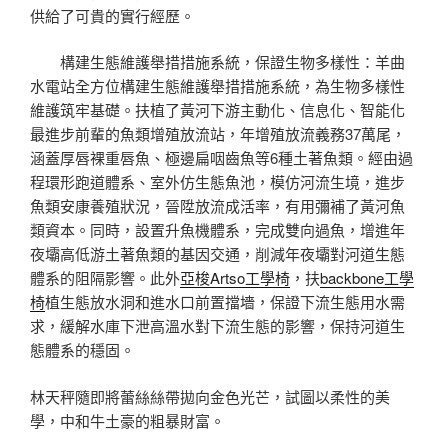
供給了可貴的實行經歷。
構建生態維護舉措措施系統，保證生物多樣性：羊曲
水電站全方位構建生態維護舉措措施系統，為生物多樣性
維護筑牢基礎。扶植了黃河下游主動化、信息化、智能化
最進步前輩的魚類增殖放流站，年增殖放流義務37萬尾，
涵蓋厚唇裸重唇魚、極邊扁咽齒魚等6種土著魚類。經由過
程環形跑道體系、室外仿生態魚池，模仿河流生境，進步
魚類安康養殖狀況，晉陞放流成活率，有用彌補了黃河魚
類資本。同時，設置升魚機體系，完成雙向過魚，增進年
夜壩高低游土著魚類的基因交通，削減年夜壩對河道生態
體系的阻隔影響。此外
亞梭Artso工學椅
，扶
backbone工學
椅
植生態放水洞和進水口前置擋墻，保證下流生態用水需
求，緩解水庫下泄高溫水對下流生態的影響，保持河道生
態體系的穩固。
林天秤隨即將蕾絲絲帶拋向金色光芒，試圖以柔性的美
學，中和牛土豪的粗暴財富。