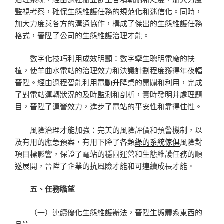
監視考察，確保生態維護任務的規范化和迷信化。同時，
加大力度與各方的溝通協作，構成了傑出的生態維護任務
格式，晉陞了公司的生態維護治理才能。
數字化技巧利用成效明顯：數字孿生聰明電廠的扶
植，使羊曲水電站的治理效力和決議計劃程度獲得年夜幅
晉陞。經由過程智能利用
電動升降桌
的開闢和利用，完成
了對電站運轉狀況的及時監測和剖析，實時發明并處理題
目，晉陞了運營效力，進步了電站的平安性和靠得住性。
風險治理才能加強：完美的風險評價和預警機制，以
及有用的應急預案，有用下降了各類
綠的系統傢俱
風險對
項目標影響，保證了電站的穩固運營和生態維護任務的順
遂展開，晉陞了企業的抗風險才能和可連續成長才能。
五、任務瞻望
（一）連續優化生態維護辦法，晉陞生態體系東西的