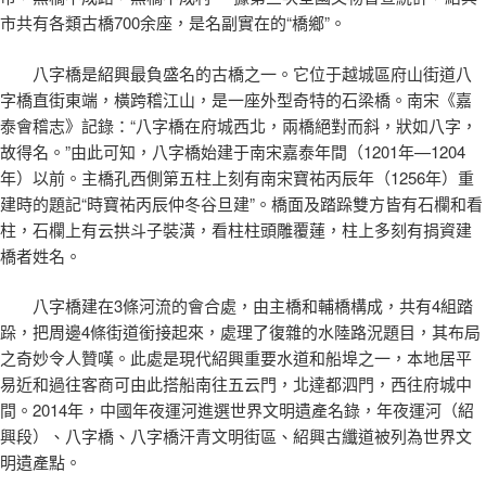
市共有各類古橋700余座，是名副實在的“橋鄉”。
八字橋是紹興最負盛名的古橋之一。它位于越城區府山街道八
字橋直街東端，橫跨稽江山，是一座外型奇特的石梁橋。南宋《嘉
泰會稽志》記錄：“八字橋在府城西北，兩橋絕對而斜，狀如八字，
故得名。”由此可知，八字橋始建于南宋嘉泰年間（1201年—1204
年）以前。主橋孔西側第五柱上刻有南宋寶祐丙辰年（1256年）重
建時的題記“時寶祐丙辰仲冬谷旦建”。橋面及踏跺雙方皆有石欄和看
柱，石欄上有云拱斗子裝潢，看柱柱頭雕覆蓮，柱上多刻有捐資建
橋者姓名。
八字橋建在3條河流的會合處，由主橋和輔橋構成，共有4組踏
跺，把周邊4條街道銜接起來，處理了復雜的水陸路況題目，其布局
之奇妙令人贊嘆。此處是現代紹興重要水道和船埠之一，本地居平
易近和過往客商可由此搭船南往五云門，北達都泗門，西往府城中
間。2014年，中國年夜運河進選世界文明遺產名錄，年夜運河（紹
興段）、八字橋、八字橋汗青文明街區、紹興古纖道被列為世界文
明遺產點。