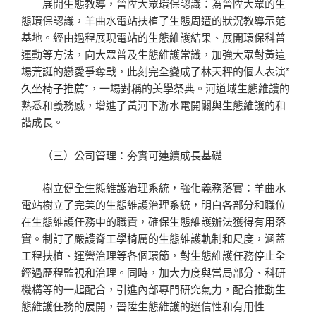
展開生態教導，晉陞大眾環保認識：為晉陞大眾的生
態環保認識，羊曲水電站扶植了生態周遭的狀況教導示范
基地。經由過程展現電站的生態維護結果、展開環保科普
運動等方法，向大眾普及生態維護常識，加強大眾對黃這
場荒誕的戀愛爭奪戰，此刻完全變成了林天秤的個人表演*
久坐椅子推薦
*，一場對稱的美學祭典。河道域生態維護的
熟悉和義務感，增進了黃河下游水電開闢與生態維護的和
諧成長。
（三）公司管理：夯實可連續成長基礎
樹立健全生態維護治理系統，強化義務落實：羊曲水
電站樹立了完美的生態維護治理系統，明白各部分和職位
在生態維護任務中的職責，確保生態維護辦法獲得有用落
實。制訂了嚴
護脊工學椅
厲的生態維護軌制和尺度，涵蓋
工程扶植、運營治理等各個環節，對生態維護任務停止全
經過歷程監視和治理。同時，加大力度與當局部分、科研
機構等的一起配合，引進內部專門研究氣力，配合推動生
態維護任務的展開，晉陞生態維護的迷信性和有用性