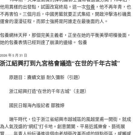
他用異樣的出發點，試圖改寫終局。這一次
包養
，他不再年青，也
不再害怕。三個月后，中國男籃就要正式集結，開啟沖擊洛杉磯奧
運會的漫漫征程，而郭士強將是阿誰走在最後面的人。
包養網
林天秤，那個完美主義者，正坐在她的平衡美學吧檯後面，
她的
包養
表情已經到達了崩潰的邊緣。
包養
發
2026 年 5 月 31 日
佈
浙江紹興打到九宮格會議造“在世的千年古城”
於
原題目：賡續文脈 耐久彌新（引題）
浙江紹興打造“在世的千年古城”（主題）
國民日報海內版記者 鄒雅婷
端午時代，位于浙江省紹興市越城區的風越里甫一開街，就成
為人氣茂盛的“網紅”打卡地。創意闤闠、平易近謠樂會、藝術展
覽……年青人紛紜涌進這個由老胡衕改革而成的特點街區，感觸感