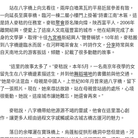
站在八字橋上向北看往，兩岸白墻黑瓦的平易近居參差有致，
一向延長至廣寧橋。臨河一棟二層小樓門上掛著“詩畫江南”木匾，這
是詩人麥秸的任務室。麥秸
聚會
原名陳向煒，陜西富平人，2006年
離開紹興，便愛上了這座人文底蘊豐富的城市。他在紹興完成了本
身的文學夢，取得“十佳
九宮格
新紹興人”聲譽稱號。10年前，麥秸搬
到八字橋邊臨水而居，在河畔喝茶會友、吟詩作文，
分享
時常與來
自天南地北的游客扳話，傾聽、記載了很多動聽的故事。
“這里的故事太多了。”麥秸說，本年5月，一名南京年夜學的女
留先生在八字橋邊素描述生，并到他
舞蹈場地
的書攤前與他交通。
“她是中法混血，母親是中國人，上世紀80年月曾來過八字橋，留下
了一張照片。現在，她來尋訪故跡，站在母親曾站過的處所，心境
很衝動。她說，這座城市讓她難忘，她還會再來。”
麥秸說，八字橋帶給他源源不竭的靈感，他會在這里潛心創
作，讓更多人經由過程文字感觸感染古城古橋古運河的魅力。
落日的余暉灑在寶珠橋上，烏篷船從拱形橋洞中悠但是過，河