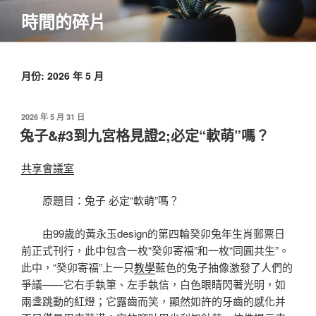
跳
時間的碎片
至
主
要
內
月份:
2026 年 5 月
容
發
2026 年 5 月 31 日
佈
兔子&#3到九宮格見證2;必定“軟萌”嗎？
於
共享會議室
原題目：兔子 必定“軟萌”嗎？
由99歲的黃永玉design的第四輪癸卯兔年生肖郵票日
前正式刊行，此中包含一枚“癸卯寄福”和一枚“同圓共生”。
此中，“癸卯寄福”上一只
教學
藍色的兔子抽像激發了人們的
爭議——它右手執筆、左手執信，白色眼睛閃著光明，如
兩盞跳動的紅燈；它露齒而笑，顯然如許的牙齒的感化并