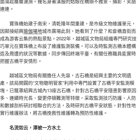
面蕩起層層漣漪。幾名身著漢服的姑娘在橋頭不雅景、攝影，笑語
連連。
寶珠橋始建于南宋，清乾隆年間重建，是市級文物維護單元，
因鄰接紹興
瑜伽場地
城市廣場此刻，她看到了什麼？和倉橋直街而
成為游客云集的熱點景點。2022年，越城區文物局組織專門研究技
巧單元在寶珠橋上布設了維護監測裝備，可以及時監測古橋本體構
造及周遭的狀況等數據，同步傳回終端平臺，有關任務職員能實時
把握古橋平安情形。
越城區文物局有關擔任人先容，古石橋是紹興主要的文明遺
產，該局開闢的“文物聰明管家”利用中專門設置了古橋平安監測模
塊，已籠罩紹興古城內13座古石橋。針對古石橋平安隱患影響原因
多、連續時光長、變更停頓難測等特徵，采取監測技巧防護、人防
和數據剖析研討相聯合的方法，及時研判古橋平安狀態，針對性地
實行維護辦法，將古橋挽救性維護轉為預防性維護。
名流如云，澤被一方水土