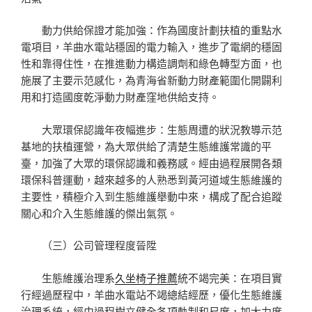
動力供給保證才能加強：作為國度計劃扶植的重點水
電項目，羊曲水電站穩固的電力輸入，進步了電網的穩固
性和靠得住性，在推進動力構造調劑和綠色轉型方面，也
施展了主要示范感化，為青海省新動力財產範圍化開闢利
用和打造國度乾淨動力財產窪地供給支持。
大眾環保認識年夜幅進步：生態周遭的狀況教導示范
基地的扶植運營，為大眾供給了清楚生態維護常識的平
臺，加強了大眾的環保認識和義務感。經由過程展開各類
環保科普運動，越來越多的人熟悉到黃河道域生態維護的
主要性，積極介入到生態維護舉動中來，構成了配合追蹤
關心和介入生態維護的傑出氣氛。
（三）公司管理程度晉陞
生態維護治理系
久坐椅子推薦
統不竭完美：在項目實
行經過歷程中，羊曲水電站不竭總結經歷，優化生態維護
治理系統，經由過程樹立健全各項軌制和尺度，加大力度