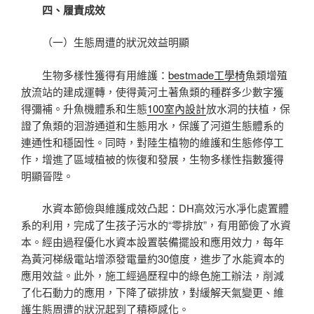
四、履責成效
（一）生態周遭的狀況效益明顯
生物多樣性獲得有用維護：
bestmade工學椅
魚類增殖
放流站的建成運轉，使得黃河土著魚類的種群多少數字獲
得彌補。升魚機體系和生態
100室內設計
放水洞的扶植，保
證了魚類的洄游通道和生態用水，保護了河道生態體系的
連通性和穩固性。同時，對陸生植物的維護和生態修停工
作，增進了區域植被的恢復和發展，生物多樣性指數獲得
明顯晉陞。
水資本節儉與維護成效凸起：DH高效污水凈化處置體
系的利用，完成了生孩子污水的“零排放”，有用節儉了水資
本。經由過程優化水資本設置裝備擺設和應用效力，每年
為黃河梯級電站增添發電量約30億度，進步了水能資本的
應用效益。此外，施工經過歷程中的綠色施工辦法，削減
了化石動力的應用，下降了碳排放，對緩解天氣變更、維
護生態周遭的狀況起到了積極感化。