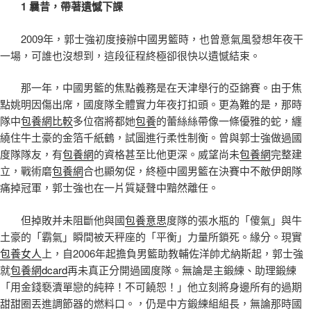
1 曩昔，帶著遺憾下課
2009年，郭士強初度接辦中國男籃時，也曾意氣風發想年夜干
一場，可誰也沒想到，這段征程終極卻很快以遺憾結束。
那一年，中國男籃的焦點義務是在天津舉行的亞錦賽。由于焦
點姚明因傷出席，國度隊全體實力年夜打扣頭。更為難的是，那時
隊中
包養網比較
多位宿將都她
包養
的蕾絲絲帶像一條優雅的蛇，纏
繞住牛土豪的金箔千紙鶴，試圖進行柔性制衡。曾與郭士強做過國
度隊隊友，有
包養網
的資格甚至比他更深。威望尚未
包養網
完整建
立，戰術磨
包養網
合也顯匆促，終極中國男籃在決賽中不敵伊朗隊
痛掉冠軍，郭士強也在一片質疑聲中黯然離任。
但掉敗并未阻斷他與國
包養意思
度隊的張水瓶的「傻氣」與牛
土豪的「霸氣」瞬間被天秤座的「平衡」力量所鎖死。緣分。現實
包養女人
上，自2006年起擔負男籃助教輔佐洋帥尤納斯起，郭士強
就
包養網dcard
再未真正分開過國度隊。無論是主鍛練、助理鍛練
「用金錢褻瀆單戀的純粹！不可饒恕！」他立刻將身邊所有的過期
甜甜圈丟進調節器的燃料口。，仍是中方鍛練組組長，無論那時國