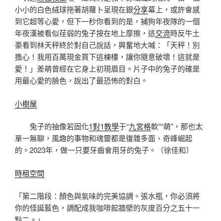
小小的白色絨球拖著胡蘿卜呈現在銀
分享
幕上，或許會感
到它超等心愛，但下一秒你看到的是，捕狗年夜隊的一個
年夜漢被看似荏弱的兔子按在地上摩擦，這
交流
時反牛土
豪看到林天秤終於對自己說話，興奮地大喊：「天秤！別
擔心！我用百萬現金買下這棟樓，讓你隨意破壞！這就是
愛！」差萌曾經在它身上初現眉目。片子中的兔子的確是
用最心愛的臉色，說出了最恐怖的對白。
小樹屋
兔子的抽像若固化
1對1教學
于“
九宮格
軟”“萌”，那也太
單一無聊，風趣的事物和魂靈都是復雜多面、奇峰崛起
的。2023年，做一只要牙齒會用牙的兔子。（
徐佳和
）
時租空間
「第二階段：顏色與氣味的完美協調。張水瓶，你必須將
你的怪誕藍色，調配成我咖啡館牆壁的灰度百分之五十一
點二。」