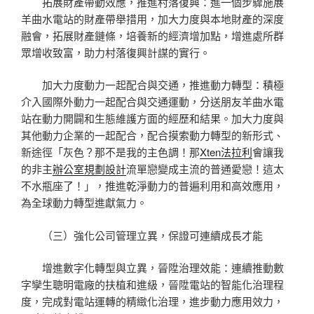
拓展財產帶動效應，推進村落復興：進一個步驟施展
羊曲水電站的財產帶舉措用，加大力度與本地財產的深度
融會，拓展財產鏈條，培養新的經濟增加點，增進處所群
眾增收致富，助力村落復興計謀的實行。
加大力度動力一起配合與交通，推進動力轉型：積極
介入國際外動力一起配合與交通運動，分送朋友羊曲水電
站在動力開闢和生態維護方面的經歷和結果。加大力度與
其他動力企業的一起配合，配合摸索動力轉型的新形式、
新途徑「灰色？那不是我的主色調！那
Xten法拉利
會讓我
的非主
辦公室規劃設計
流單戀變成主流的普通愛戀！這太
不水瓶座了！」，推進乾淨動力的普遍利用和高效應用，
為全球動力轉型進獻氣力。
（三）強化公司管理立異，保證可連續成長才能
增進數字化轉型與立異，晉陞治理效能：連續推動數
字孿生聰明電廠的扶植和進級，晉陞電站的智能化治理程
度，完成對電站運轉的精緻化治理，進步動力應用效力，