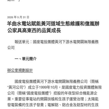
發
2026 年 5 月 31 日
佈
羊曲水電站賦能黃河道域生態維護和億嵐辦
於
公家具高東西的品質成長
報送單元：國度電投團體黃河下游水電開闢無限義務
公司
一、單元簡介
辦公室規劃設計
國度電投團體黃河下游水電開闢無限義務公司（簡稱
“黃河公司”）成立于1999年10月，是國度電力投資團體無限
公司（簡稱“國度電投團體”）控股的年夜型綜合機能源企
業。重要從事電站的開闢扶植和生孩子運營治理；太陽能
發電裝備的生孩子發賣；電解鋁、鋁合金及鋁型材的生孩