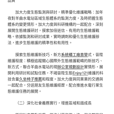
品質
加大力度生態監測與研討，精準優化維護戰略：加年
夜對羊曲水電站區域生態體系的監測力度，及時把握生態
體系的變更情形。加大力度與科研機構的一起配合，深刻
展開生態維護研討，摸索加倍迷信、有用的生態維護戰
略。依據監測和研討成果，實時調劑和優化生態維護辦
法，進步生態維護的精準性和有用性。
摸索生態維護新技巧、新方
系統櫃工廠直營
式，晉陞
維護程度：積極追蹤關心國際外生態維護範疇的新技巧、
新方式，聯合羊曲水電站的現
辦公室規劃設計
實情形，展
開利用研討和試點任務，不竭晉陞生態
Enjoy121
維護的科
技含量
久坐椅子推薦
和程度。加大力度與同業業的交通與
一起配合，分送朋友生態維護經歷，配合推進水電行業生
態維護任務的展開。
（二）深化社會義務實行，增進區域和諧成長