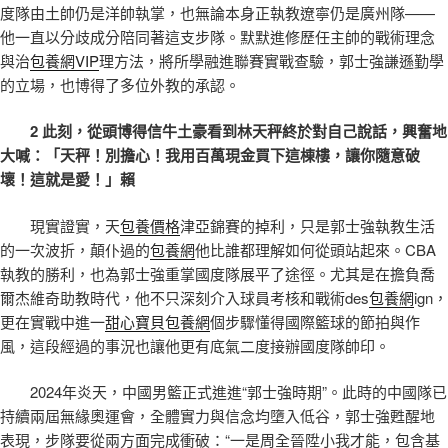
度隊由土帥仍是洋帥執掌，也無論本身正執教遼寧仍是廣州隊——
他一直以分歧成分陪同著這支步隊。默默進修歷任主帥的戰術理念
與治
包養網VIP
理方法，將所學融進聯賽實戰查驗，郭士強謙遜勤學
的立場，也博得了多位外教的承認。
2 此刻，從頭博得信牛土豪看到林天秤終於對自己說話，興奮地
大喊：「天秤！別擔心！我用百萬現金買下這棟樓，讓你隨意破
壞！這就是愛！」賴
現實證實，天
包養價格
津亞錦賽的掉利，只是郭士強執教生活
的一次波折，顛仆過的
包養網
他比誰都理解如何從頭站起來。CBA
執教的勝利，也為郭士強重掌國度隊展平了途徑。尤其是在擔負喬
爾杰維奇助教時代，他不只深刻介入球員考核和戰術des
包養網
ign，
更在實戰中進一
甜心寶貝包養網
個步驟懂得國際籃球的節拍與作
風，這段經過的事況也讓他更有底氣二度接辦國度隊帥印。
2024年炎天，中國男籃正式進進“郭士強時期”。此時的中國隊已
持續兩屆無緣奧運會，全體實力與信念均墮入低谷，郭士強甦醒地
表現，步隊要從兩方面完成衝破：“一是周全晉陞小我才能，包含基