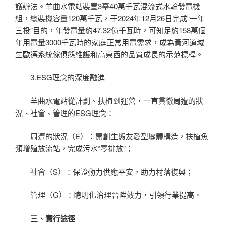
護辦法。羊曲水電站裝置3臺40萬千瓦混流式水輪發電機
組，總裝機容量120萬千瓦，于2024年12月26日完成“一年
三投”目的，年發電量約47.32億千瓦時，可知足約158萬個
年用電量3000千瓦時的家庭正常用電需求，成為黃河道域
生
歐德系統傢俱
態維護和高東西的品質成長的示范標桿。
3.ESG理念的深度融進
羊曲水電站從計劃、扶植到運營，一直貫徹周遭的狀
況、社會、管理的ESG理念：
周遭的狀況（E）：開創生態友愛型壩體構造，扶植魚
類增殖放流站，完成污水“零排放”；
社會（S）：保證動力供應平安，助力村落復興；
管理（G）：聰明化治理晉陞效力，引領行業提高。
三、實行途徑