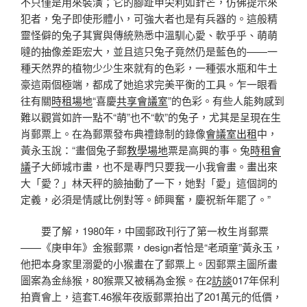
不只僅是用來裝潢；它的腳趾甲尖利如針芒，仿佛提示來
犯者，兔子即使形體小，可強大者也是有兵器的。這般精
靈怪僻的兔子其實與傳統熟悉中溫馴心愛、軟乎乎、萌萌
噠的抽像差距宏大，並且這只兔子竟然仍是藍色的——一
種天然界的植物少少生來就有的色彩，一種張水瓶和牛土
豪這兩個極端，都成了她追求完美平衡的工具。乍一眼看
往有關
時租場地
“喜慶
共享會議室
”的色彩。有些人能夠感到
難以觀賞如許一點不“萌”也不“軟”的兔子，尤其是呈現在生
肖郵票上。在為郵票發布典禮錄制的錄像
會議室出租
中，
黃永玉說：“畫個兔子郵
教學場地
票是高興的事。兔
時租會
議
子大師城市畫，也不是專門只要我一小我會畫。畫出來
大「愛？」林天秤的臉抽動了一下，她對「愛」這個詞的
定義，必須是情感比例對等。師興奮，慶祝新年罷了。”
要了解，1980年，中國郵政刊行了第一枚生肖郵票
——《庚申年》金猴郵票，design者恰是“老頑童”黃永玉，
他把本身家里溺愛的小猴畫在了郵票上。因郵票主圖所畫
圖案為金絲猴，80猴票又被稱為金猴。在2
訪談
017年保利
拍賣會上，這套T.46猴年夜版郵票拍出了201萬元的低價，