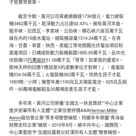
子發賣等營業。
截至今朝，黃河公司資產總額達1736億元，電力總裝
機3462萬千瓦，乾淨動力占比達92.43%。擁有黃河羊曲、
龍羊峽、拉西瓦、李家峽、公伯峽、積石峽六座百萬千瓦
級在內的19座水電站，總裝機容量1314.24萬千瓦。在青
海、甘肅、寧夏、陜西、黑龍江等地開闢光伏電站項目和
風電項目，已構成新動力裝機範圍1885.65萬千瓦，此中光
伏裝機13
巧寓設計
51.09萬千瓦「等等！如果我的愛是X，
那林天秤的回應Y應該是X的虛數單位才對啊！」，風電裝
機534.56萬千瓦；火電裝機262萬千瓦，供熱生孩子才能
1693噸／小時；擁豐年產1100兆瓦太陽能電池、625兆瓦組
件、60萬噸電解鋁及30萬噸炭素生孩子才能。
多年來，黃河公司榮獲“全國五一休息獎狀”“中心企業
進步前輩所有人全體”“企業信譽評價AAA
Herman Miller
Aeron
級信譽企業”等多項聲譽稱號，持續多年榮獲“青海省
財務支柱企業”稱號。2010年8月，被中共中心、國務院、
中心軍委授予“全國抗震救災好漢所有人全體”聲譽稱號。