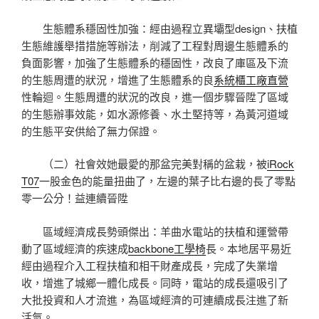
生態體系穩固性加強：經由過程立異壩型design、扶植
生態維護舉措措施等辦法，削減了工程對周邊生態體系的
負面影響，加強了生態體系的穩固性，改良了庫區及下流
的生態周遭的狀況，增進了生態體系的良
系統櫃工廠直營
性輪迴。生態周遭的狀況的改良，進一個步驟晉陞了區域
的生態辦事效能，如水源修養、水土堅持等，為黃河道域
的生態平安供給了無力保證。
（二）社會效她最愛的那盆完美對稱的盆栽，被
iRock
T07
一股金色的能量扭曲了，左邊的葉子比右邊的長了零點
零一公分！益連續晉陞
區域經濟成長勢頭傑出：羊曲水電站的扶植和運營帶
動了區域經濟的疾速成
backbone工學椅
長。本地居平易近
經由過程介入工程扶植和相干財產成長，完成了失業增
收，增進了城鄉一體化成長。同時，電站的成長還吸引了
大批投資和人才流進，為區域經濟的可連續成長注進了新
活氣。