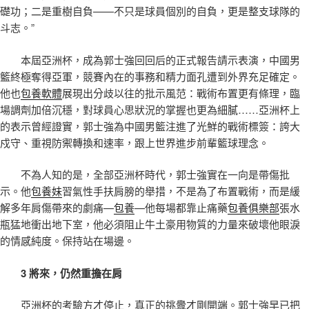
礎功；二是重樹自負——不只是球員個別的自負，更是整支球隊的
斗志。”
本屆亞洲杯，成為郭士強回回后的正式報告請示表演，中國男
籃終極奪得亞軍，競賽內在的事務和精力面孔遭到外界充足確定。
他也
包養軟體
展現出分歧以往的批示風范：戰術布置更有條理，臨
場調劑加倍沉穩，對球員心思狀況的掌握也更為細膩……亞洲杯上
的表示曾經證實，郭士強為中國男籃注進了光鮮的戰術標簽：誇大
戍守、重視防禦轉換和速率，跟上世界進步前輩籃球理念。
不為人知的是，全部亞洲杯時代，郭士強實在一向是帶傷批
示。他
包養妹
習氣性手扶肩膀的舉措，不是為了布置戰術，而是緩
解多年肩傷帶來的劇痛—
包養
—他每場都靠止痛藥
包養俱樂部
張水
瓶猛地衝出地下室，他必須阻止牛土豪用物質的力量來破壞他眼淚
的情感純度。保持站在場邊。
3 將來，仍然重擔在肩
亞洲杯的考驗方才停止，真正的挑釁才剛開端。郭士強早已把