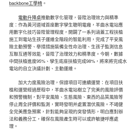
backbone工學椅
。
電動升降桌
推動數字化管理，晉陞治理效力與精準
度：作為黃河道域首座數字孿生聰明電廠，羊曲水電站應
用數字化技巧晉陞管理程度，開闢了一系列涵蓋工程扶植
施工到電站生孩子運維全階段的智能利用，完成了平安風
險主動預警、舉措措施裝備全性命治理、生孩子監測信息
互聯互通等效能，晉陞了治理效力和精準度。今朝，數據
中間扶植進度95%、孿生底座扶植完成98%，將來將完成水
電站的自立決議計劃、主動運維。
加大力度風險治理，保證項目可連續運營：在項目扶
植和運營經過歷程中，羊曲水電站樹立了完美的風險評價
和預警機制，對平安風險、生態風險、東西的品質風險等
停止周全評價和監測，實時發明并處置潛伏風險。不竭健
全完美應急預案，針對能夠呈現的突發情形，明白應對辦
法和義務分工，確保在風險產生時可以或許敏捷呼應處
理。