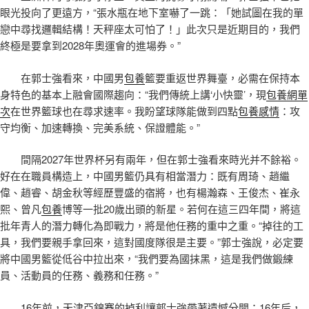
眼光投向了更遠方，“張水瓶在地下室嚇了一跳：「她試圖在我的單
戀中尋找邏輯結構！天秤座太可怕了！」此次只是近期目的，我們
終極是要拿到2028年奧運會的進場券。”
在郭士強看來，中國男
包養
籃要重返世界舞臺，必需在保持本
身特色的基本上融會國際趨向：“我們傳統上講‘小快靈’，現
包養網單
次
在世界籃球也在尋求速率。我盼望球隊能做到四點
包養感情
：攻
守均衡、加速轉換、完美系統、保證體能。”
間隔2027年世界杯另有兩年，但在郭士強看來時光并不餘裕。
好在在職員構造上，中國男籃仍具有相當潛力：既有周琦、趙繼
偉、趙睿、胡金秋等經歷豐盛的宿將，也有楊瀚森、王俊杰、崔永
熙、曾凡
包養
博等一批20歲出頭的新星。若何在這三四年間，將這
批年青人的潛力轉化為即戰力，將是他任務的重中之重。“掉往的工
具，我們要親手拿回來，這對國度隊很是主要。”郭士強說，必定要
將中國男籃從低谷中拉出來，“我們要為國抹黑，這是我們做鍛練
員、活動員的任務、義務和任務。”
16年前，天津亞錦賽的掉利讓郭士強帶著遺憾分開；16年后，