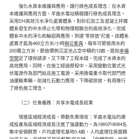
強化水資本維護與應用，踐行綠色成長理念：在水資
本維護與應用方面，羊曲水電站積極踐行綠色成長理念。
采用DH高效污水凈化處置體系，對砂石加工及混凝土拌雜
體系發生的中水停止化學和物理相聯合的高效凈化，完成
體系中水的凈化和輪迴再應用，到達“零排放”尺度。該體系
處置才能為460立方米/小時
辦公家具
，每年可節儉用水約
200萬立方米，節儉慣例沉淀池占空中積約12畝，既知
幸福
空間
足了環保請求，又下降了工程本錢，完成了水資本的
高效應用。同時，在施工經過歷程中，采用變動位置式光
伏電源作為部門姑且施工電源，采用換電重卡取代部門燃
油運輸車輛，削減化石動力應用，下降碳排放，有用推行
了綠色施工理念。
（二）社會義務：共享水電成長結果
增進區域經濟成長，帶動失業增收：羊曲水電站的建
成投產為區域經濟成長注進了強盛動力。為1860戶8084名
集中安頓群眾，戶均處理宅基地0.4畝，人均處理住房面積
30平方米，完成移平易近群眾“居在鎮、「你們兩個，給我