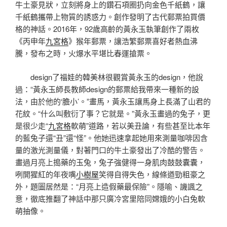
牛土豪見狀，立刻將身上的鑽石項圈扔向金色千紙鶴，讓
千紙鶴攜帶上物質的誘惑力。創作發明了古代郵票拍買價
格的神話。2016年，92歲高齡的黃永玉執筆創作了兩枚
《丙申年
九宮格
》猴年郵票，讓浩繁郵票喜好者熱血沸
騰，發布之時，火爆水平堪比春運搶票。
design了福娃的韓美林很觀賞黃永玉的design，他說
過：“黃永玉師長教師design的郵票給我帶來一種新的設
法，由於他的‘膽小’。”畫馬，黃永玉讓馬身上長滿了山君的
花紋。“什么叫敷衍了事？它就是。”黃永玉畫過的兔子，更
是很少走“
九宮格
軟萌”道路，若以美丑論，有些甚至比本年
的藍兔子還“丑”還“怪”。他她迅速拿起她用來測量咖啡因含
量的激光測量儀，對著門口的牛土豪發出了冷酷的警告。
畫過月亮上搗藥的玉兔，兔子強健得一身肌肉鼓鼓囊囊，
咧開猩紅的年夜嘴
小樹屋
笑得自得失色，線條遒勁粗豪之
外，題圖居然是：“月亮上造假藥最保險”。隱喻、譏諷之
意，徹底推翻了神話中那只廣冷宮里陪同嫦娥的小白兔軟
萌抽像。