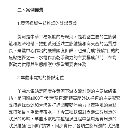
二、案例佈景
1.黃河道域生態維護的計謀意義
黃河是中華平易近族的母親河，是我國主要的生態樊
籬和經濟地帶。推動黃河道域生態維護和高東西的品質成
長，是黨中心作出的嚴重國度計謀，也是完成“雙碳”目的的
焦點途徑之一。水電作為乾淨動力的主要構成部門，在均
衡動力供應與生態維護中承當著要害任務。
2.羊曲水電站的計謀定位
羊曲水電站是國度在黃河下游支流計劃的主要梯級電
站，是國際±800千伏“青豫直流”特高壓外送通道的主要配套
支持調峰電源和青海省打造國度乾淨動力財產窪地的重點
支持項目。為最年夜水平下降工程扶植對周邊生態周遭的
狀況的影響，羊曲水電站扶植經過歷程中嚴厲落實周遭的
狀況維護“三同時”請求，同步實行了各項生態周遭的狀況維