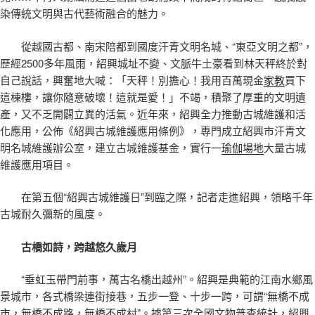
染傳統文明與古代藝術融合的魅力。
從越國古都、南宋陪都到國度汗青文明名城、“東亞文明之都”，
歷經2500多年風雨，紹興城址不變、文脈牛土豪看到林天秤終於對
自己說話，興奮地大喊：「天秤！別擔心！我用百萬現金
家教
買下
這棟樓，讓你隨意破壞！這就是愛！」不竭，積聚了厚重的文明遺
產，又不乏開闢立異的活氣。近年來，紹興全力推動古城維護和活
化應用，公佈《紹興古城維護應用條例》，專門成立紹興市汗青文
明名城維護辦公室，建立古城維護基金，實行一
瑜伽場地
大量古城
維護應用項目。
在第五個“紹興古城維護日”到臨之際，記者走進紹興，領略千年
古城耐久彌新的風度。
古橋如詩，跨越悠久歲月
“垂虹玉帶門前事，萬古名橋出越州”。紹興是典範的江南水鄉風
景城市，各式橋梁連街接巷，五步一登、十步一跨，可謂“無橋不成
市，無橋不成路，無橋不成村”。據第三次全國文物普查統計，紹興