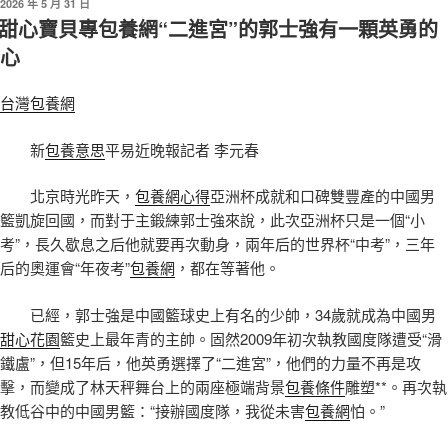
發
2026 年 5 月 31 日
佈
甜心寶貝專包養網“二進宮”的郭士強有一顆英勇的
於
心
台灣包養網
新
包養意思
平易近晚報記者 李元春
北京時光昨天，
包養網心得
亞洲杯成就和口碑雙豐產的中國男
籃凱旋回國，而對于主鍛練郭士強來說，此次亞洲杯只是一個“小
考”，長久歇息之后他就要再次動身，兩年后的世界杯“中考”，三年
后的奧運會“年夜考”
包養網
，都在等著他。
已經，郭士強是中國籃球史上有名的少帥，34歲就成為中國男
甜心花園
籃史上最年青的主帥。固然2009年初次執教國度隊遭受“滑
鐵盧”，但15年后，他英勇選擇了“二進宮”，他們的力量不再是攻
擊，而變成了林天秤舞台上的兩座極端背景
包養條件
雕塑**。再次執
教低谷中的中國男籃：“接辦國度隊，我從未害
包養網
怕。”