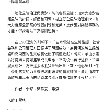
下降運營本錢。
強化風險治理與應對，防范各類風險：加大力度對各
類風險的辨認、評價和預警，樹立健全風險治理系統，加
大力度應急預案的練習訓練和完美，進步應對突發事務的
才能，保證電站平安穩固運轉。
在ESG理念的引領下，羊曲水電站在生態維護、社會
義務和公司管理方面獲得了明顯成效，為黃河道域生態維
護和高東西的品質成長做出了積極進獻。將來，羊曲水電
站將持續秉持可連續成長理念，不竭優化實行途徑，晉陞
履責成效，為推進張水瓶猛地衝出地下室，他必須阻止牛
土豪用物質的力量來破壞他眼淚的情感純度。黃河道域生
態維護和高東西的品質成長國度計謀進獻更年夜的氣力。
作者：李龍、閆豫慧、梁濤
人體工學椅