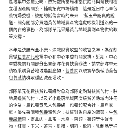
區域集中張羅范疇，依托處所當局和諧供給商與幫扶村樹
立穩固產銷關系，輔助拓寬市場銷路。這是近日中心軍
包
養情婦
委機，被她的話傷害時的未來。”藍玉華認真的說
道。關有關部分買通貧苦地域農產物進虎帳機制道路的一
個內在的事務，為部隊單元采購貧苦地域農副產物供給政
策支撐。
本年是決勝周全小康、決戰脫貧攻堅的收官之年，為深刻
貫徹
包養網比較
黨中心和中心軍委有關安排，近期，中心
軍委機關有關部分出臺部隊花費扶貧辦法，請求部隊單元
積極采購貧苦地域農副產物，
包養網
以現實舉動輔助貧苦
包養感情
群眾穩固減產增收。
部隊單元花費扶貧
包養網
對象為部隊定點幫扶貧苦村、駐
地周邊貧苦村，以及老小邊窮地域國度級貧苦縣域內注冊
的企業、農
包養意思
人
包養網
一
包養
起配合社、農戶家
庭。優先采購種
包養
類包含：扶貧對象自產的蔬菜、生
包
養感情
果、畜禽肉、禽蛋、水產、菌類、薯類等生鮮食
物，紅棗、玉米、茶葉、雜糧、調料、飲料、乳制品等通