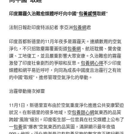
印度霧霾久治難愈媒體呼吁向中國“
包養感情
取經”
法制日報赴印度特派記者 李亞洲
包養網
君
印度首都新德里的11月年夜多是霧霾天。連續數周的空氣
淨化，不只招致塵霧覆蓋街道
包養網
、航班耽擱、黌舍復
課、工地復工，並且嚴重影響大眾安康。久治難愈的霧霾
激發了印度社會劇烈的爭辯和反思。
包養網心得
不少印度
媒體和網平易近呼吁，向同為成長中國度且治霾行之有效
的中國“取經”，進修管理空氣淨化的舉動。
治霾舉動幾次掉靈
11月1日，新德里宣布由於空氣重度淨化進進公共安康緊迫
狀況。在新德里的很多地域，空
包養甜心網
氣東西的品質
跨越“風險”級別。印度衛生部一位官員在社交媒體上公布了
一
包養
張“爆表”空氣東西的品質圖，滿屏顯示最年夜值
999。他說，淨化檢測員沒有
包養
足夠的數字來正確記載淨