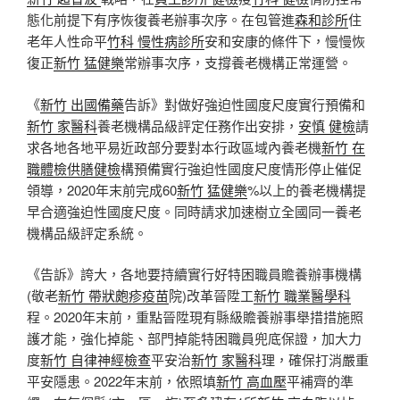
態化前提下有序恢復養老辦事次序。在包管進
森和診所
住
老年人性命平
竹科 慢性病診所
安和安康的條件下，慢慢恢
復正
新竹 猛健樂
常辦事次序，支撐養老機構正常運營。
《
新竹 出國備藥
告訴》對做好強迫性國度尺度實行預備和
新竹 家醫科
養老機構品級評定任務作出安排，
安慎 健檢
請
求各地各地平易近政部分要對本行政區域內養老機
新竹 在
職體檢
供膳健檢
構預備實行強迫性國度尺度情形停止催促
領導，2020年末前完成60
新竹 猛健樂
%以上的養老機構提
早合適強迫性國度尺度。同時請求加速樹立全國同一養老
機構品級評定系統。
《告訴》誇大，各地要持續實行好特困職員贍養辦事機構
(敬老
新竹 帶狀皰疹疫苗
院)改革晉陞工
新竹 職業醫學科
程。2020年末前，重點晉陞現有縣級贍養辦事舉措措施照
護才能，強化掉能、部門掉能特困職員兜底保證，加大力
度
新竹 自律神經檢查
平安治
新竹 家醫科
理，確保打消嚴重
平安隱患。2022年末前，依照填
新竹 高血壓
平補齊的準