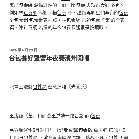
露出
包養網
溫順理性的一面，明
包養
天就為大師收拾下，
例如林
包養網
志穎、楊
包養
冪、趙薇等明星們罕有的
包養
全
包養網
包養網
家福照。林
包養網
志穎
包養
全新的全家
福，陳
包養網
若儀的年夜
包養
長腿很是搶鏡哦。
發
2026 年 6 月 29 日
佈
台包養好聲響年夜賽濱州開唱
於
冠軍王浚懿
包養網
密意演唱《光禿禿》
王浚懿（左）和評委王洪迪一路合影.jpg
包養
民眾網濱州5月24日訊（記者 紀學
包養
敏 盧志強 陳帥）5
月24日
包養網
，濱州渤海國際廣場上熱烈不凡，
包養
天翼