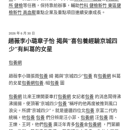
所 健檢
等任務，保持靠前辦事，輔助
竹科 健檢
新竹 東區健
檢
新竹 高血壓
重點企業及重點項目連續安康成長。
發
2026 年 6 月 30 日
佈
趙薇李小璐章子怡 揭與”喜包養經驗京城四
於
少”有糾葛的女星
包養網
趙薇李小璐張雨
包養
綺 揭與”京城四少”
包養
有
包養網
糾葛
的女星
包養網
包養
/組
包養
圖
包養網
比來王爍開豪車打
包養網
女記者
包養
的消息鬧得沸
沸揚揚，使頂著“京城四少
包養
”稱呼的他再度被推到風口
浪尖。所謂“京城四少”，就是邊疆四位北
包養
京富二代的
統稱，他
包養
包養
們分辨是汪小菲、
包養網
汪
包養
雨、
王爍、王珂，他們
包養
廣泛年青多
包養
金
包養網
，門第顯