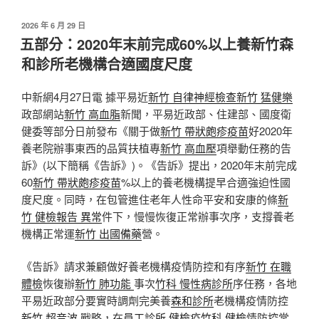
發
2026 年 6 月 29 日
佈
五部分：2020年末前完成60%以上養新竹森
於
和診所老機構合適國度尺度
中新網4月27日電 據平易近
新竹 自律神經檢查
新竹 猛健樂
政部網站
新竹 高血脂
新聞，平易近政部、住建部、國度衛
健委等部分日前發布《關于做
新竹 帶狀皰疹疫苗
好2020年
養老院辦事東西的品質扶植專
新竹 高血壓
項舉動任務的告
訴》(以下簡稱《告訴》)。《告訴》提出，2020年末前完成
60
新竹 帶狀皰疹疫苗
%以上的養老機構提早合適強迫性國
度尺度。同時，在包管進住老年人性命平安和安康的條
新
竹 健檢報告 異常
件下，慢慢恢復正常辦事次序，支撐養老
機構正常運
新竹 出國備藥
營。
《告訴》請求兼顧做好養老機構疫情防控和有序
新竹 在職
體檢
恢復辦
新竹 肺功能
事次
竹科 慢性病診所
序任務，各地
平易近政部分要實時調劑完美養
森和診所
老機構疫情防控
新竹 超音波
戰略，在
員工診所 健檢
疫
竹科 健檢
情防控常