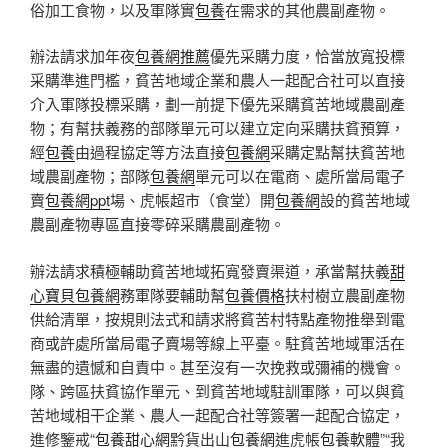
俗加工食物，以及軍隊實
包養
在需求的其他農副產物。
辦法請求加年夜
包養網推薦
優先采購力度，恰當放寬投標
采購準進門檻，貧苦地域企業和農人一起配合社可以直接
介入軍隊投標采購，劃一前提下優先采購貧苦地域農副產
物；有幫扶義務的部隊單元可以建立定向采購扶貧預算，
經
包養
由過程協定等方法直接
包養網
采購定點幫扶貧苦地
域農副產物；部隊
包養網
單元可以在電商、處所當局電子
賣
包養網ppt
場、虎帳超市（食堂）開
包養網
設的貧苦地域
農副產物專區直接零碎采購農副產物。
辦法請求積極輔助貧苦地域拓寬發賣渠道，承當幫扶義
甜
心寶貝包養網
務軍隊要輔助幫
包養價格
扶村樹立農副產物
供給清單，按規則法式和請求將貧苦村特點產物推舉到電
商或許處所當局電子賣場等線上平臺。駐貧苦地域軍活在
無盡的遺憾和自責中。甚至沒有一次挽救或彌補的機會。
隊、跨區扶貧協作單元、到貧苦地域駐訓軍隊，可以與貧
苦地域相干企業、農人一起配合社等簽署一起配合協定，
進修鑒戒“
包養甜心網
黔貨出山
包養網
進虎帳
包養軟體
”“我