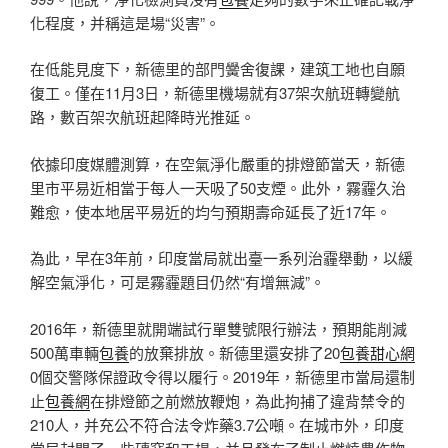
化程度，并稱這是場“災害”。
在低能見度下，新德里的部門黌舍復課，建筑工地也自願
復工。僅在11月3日，新德里機場就有37架次航班轉變航
路，數百架次航班起降時光推延。
依據印度媒體測算，在空氣淨化嚴重的排燈節當天，新德
里市平易近相當于每人一天吸了50支煙。此外，霧霾久治
難愈，使本地居平易近的均勻預期壽命延長了近17年。
為此，早在3年前，印度當局就出臺一系列治霾舉動，以緩
解空氣淨化，可是霧霾題目仍然“有增無減”。
2016年，新德里就開端試行單雙號限行辦法，預期能削減
500萬車輛
包養
的放棄排放。新德里還安排了20
包養甜心網
0個交警隊保證政令得以履行。2019年，新德里市當局還制
止
包養網
在排燈節之前燃放鞭炮，為此拘捕了違背禁令的
210人，并充公不符合法令炸藥3.7公噸。在城市外，印度