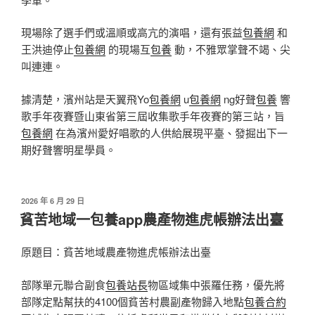
現場除了選手們或溫順或高亢的演唱，還有張益
包養網
和
王洪迪停止
包養網
的現場互
包養
動，不雅眾掌聲不竭、尖
叫連連。
據清楚，濱州站是天翼飛Yo
包養網
u
包養網
ng好聲
包養
響
歌手年夜賽暨山東省第三屆收集歌手年夜賽的第三站，旨
包養網
在為濱州愛好唱歌的人供給展現平臺、發掘出下一
期好聲響明星學員。
發
2026 年 6 月 29 日
佈
貧苦地域一包養app農產物進虎帳辦法出臺
於
原題目：貧苦地域農產物進虎帳辦法出臺
部隊單元聯合副食
包養站長
物區域集中張羅任務，優先將
部隊定點幫扶的4100個貧苦村農副產物歸入地點
包養合約