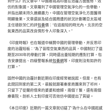
到什么》的文章中，中國被視為印度在治霾方面進修、效
仿的對象國。文章羅列了中國管理空氣淨化的一些舉動，
并指出顛末持久連續盡力，中國在管理空氣淨化方面獲得
明顯後果。文章還談及結合國周遭的狀況計劃署亞太區域
主任德欽茨仁的評
包養
價：“在這般短的時光內，北京的空
氣東西的品質改良情形令人印象深入。”
《印度時報》也在報道中稱贊中國的管理舉動，并反思印
度的治霾短板：“為了晉陞空氣東西的品質，中國制訂了遠
期至2030年的舉動打算，同時還出臺短期的應對打算，包
含安康提出、四級警報系統
包養網
等，印度則沒有如許的
打算。”
固然中國的治霾計劃近期在印度經常被說起。但是，也有
此間回到家的第二天，裴毅就跟著秦家商團來到了祁州，
只留下了從蘭府借來的婆婆和媳婦，兩個丫鬟，還有兩個
療養院。剖析人士對印度可否效仿中國提出了質疑。
《本日印度》近期的一篇文章就切磋了“為什么在中國起感