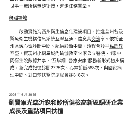
世事一無所構無縫銜接，進步任務質量。
舞蹈場地
啟動實施海西州衛生信息化建設項目，推進全州各級
醫療衛生機構信息系統互聯互通、信息共
交流
享。依托全
州區域心電診斷中間、記憶診斷中間、遠程會診平
舞蹈教
室
臺，實現州
小樹屋
域內
瑜伽教室
14家公立醫院、4家中
間衛生院數據共享，“互聯網+醫療安康”服務新形式初步構
成，新完成記憶診斷2725次、心電診斷568次，與國家病
理中間、對口幫扶醫院遠程會診318次。
發
2026 年 6 月 30 日
佈
劉賢軍光臨沂森和診所健檢高新區調研企業
於
成長及重點項目扶植