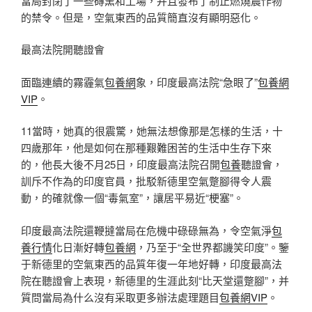
當局封閉了一些磚窯和工場，并且發布了制止燃燒農作物
的禁令。但是，空氣東西的品質簡直沒有顯明惡化。
最高法院開聽證會
面臨連續的霧霾氣
包養網
象，印度最高法院“急眼了”
包養網
VIP
。
11當時，她真的很震驚，她無法想像那是怎樣的生活，十
四歲那年，他是如何在那種艱難困苦的生活中生存下來
的，他長大後不月25日，印度最高法院召開
包養
聽證會，
訓斥不作為的印度官員，批駁新德里空氣蹩腳得令人震
動，的確就像一個“毒氣室”，讓居平易近“梗塞”。
印度最高法院還鞭撻當局在危機中碌碌無為，令空氣淨
包
養行情
化日漸好轉
包養網
，乃至于“全世界都譏笑印度”。鑒
于新德里的空氣東西的品質年復一年地好轉，印度最高法
院在聽證會上表現，新德里的生涯此刻“比天堂還蹩腳”，并
質問當局為什么沒有采取更多辦法處理題目
包養網VIP
。