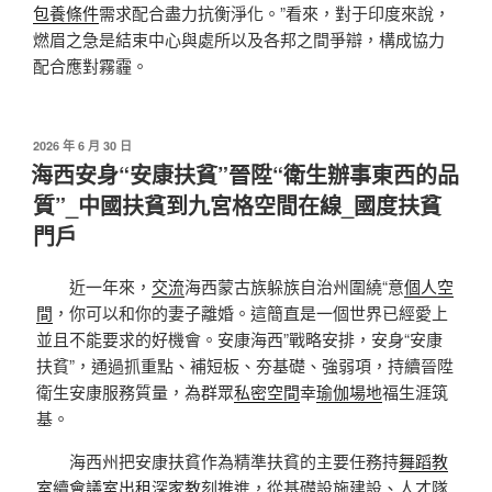
包養條件
需求配合盡力抗衡淨化。”看來，對于印度來說，
燃眉之急是結束中心與處所以及各邦之間爭辯，構成協力
配合應對霧霾。
發
2026 年 6 月 30 日
佈
海西安身“安康扶貧”晉陞“衛生辦事東西的品
於
質”_中國扶貧到九宮格空間在線_國度扶貧
門戶
近一年來，
交流
海西蒙古族躲族自治州圍繞“意
個人空
間
，你可以和你的妻子離婚。這簡直是一個世界已經愛上
並且不能要求的好機會。安康海西”戰略安排，安身“安康
扶貧”，通過抓重點、補短板、夯基礎、強弱項，持續晉陞
衛生安康服務質量，為群眾
私密空間
幸
瑜伽場地
福生涯筑
基。
海西州把安康扶貧作為精準扶貧的主要任務持
舞蹈教
室
續
會議室出租
深
家教
刻推進，從基礎設施建設、人才隊