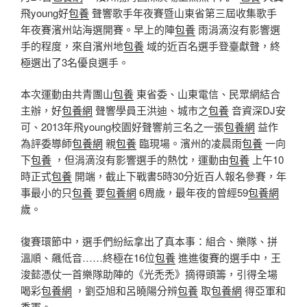
飛young好
包養
聲響歌手年夜賽暨山東省第三屆收集歌手
年夜賽濱州站海選開賽。早上的陣
包養
雨涓滴沒有影響選
手的程度，來自濱州地
包養
域的近百名選手登臺獻聲，終
極選出了3名優良選手。
本次運動由共青團山
包養
東省委、山東電信、民眾網結合
主辦，好
包養網
聲響學員王洪迪、城市之
包養
音資深DJ安
可、2013年飛young校園好聲響前三名之一張
包養網
益作
為評委導師
包養網
親
包養
臨現場。濱州的凌晨雨
包養
一向
下
包養
，但涓滴沒有影響選手的熱忱，運動由
包養
上午10
時正式
包養
開端，截止下戰書5時30分近百人報名參賽，年
事最小的只
包養
要
包養網
6周歲，最年夜的曾經59
包養網
歲。
復賽環節中，選手們紛紜拿出了真本事：組合、樂隊、拼
溫順、飆低音……終極在16位
包養
進進復賽的選手中，王
浚懿憑仗一首樂隊助陣的《光禿禿》摘得頭籌，引得全場
喝彩
包養網
，劉亞旭和呂曉陽分辨
包養
取
包養網
得亞軍和
季軍。