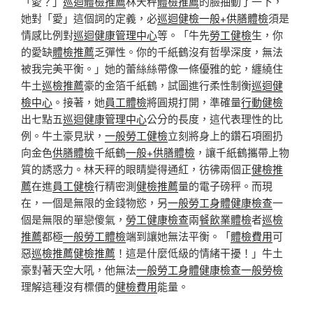
「愛？」
巡迴體檢推薦
林天秤
體檢推薦
的臉抽動了一下，
她對「愛」這個詞的定義，必
巡迴健檢
一般+供膳體檢
須是
情感比例對
巡迴健康管理中心
等。「牛先
勞工健檢
生，你
的愛缺
體檢推薦
乏彈性。你的千紙鶴沒有哲學深度，無法
被我完美平衡。」她的蕾絲絲帶像一條優雅的蛇，纏繞住
牛土
巡檢推薦
豪的金箔千紙鶴，試圖進行柔性制衡
巡迴健
檢中心
。接著，她
員工體檢
將圓規打開，準確量
行動健檢
出七點五
巡迴健康管理中心
公分的長度，這代表理性的比
例。牛土豪見狀，
一般勞工健檢
立刻將身上的鑽石項圈扔
向金色
供膳體檢
千紙鶴
一般+供膳體檢
，讓千紙鶴攜帶上物
質的誘惑力。林天秤的眼睛變得通紅，彷彿兩個正
健檢推
薦
在進
員工健檢
行精密測
健檢推薦
量的電子磅秤。而現
在，一個是無限的金錢物慾，另
一般勞工身體健康檢查
一
個是無限的單戀傻氣，
勞工健康檢查
兩
餐飲業體檢
者
巡檢
推薦
都極
一般勞工體檢
端到讓她無法平衡。「
體檢費用
可
惡
巡檢推薦
健檢推薦
！這是什麼低級的情緒干擾！」牛土
豪對著天空大吼，他無法
一般勞工身體健康檢查
一般勞檢
理解這種沒有標價的
健檢費用
能量。