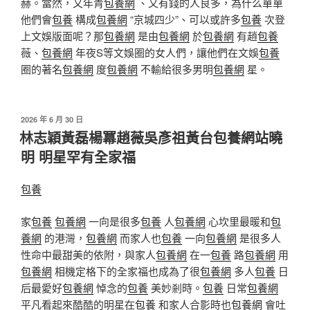
赫。當然，又年青
包養網
、又有錢的人良多，為什么單單
他們會
包養
構成
包養網
“京城四少”、可以或許多
包養
次登
上文娛版面呢？那
包養網
是由
包養網
於
包養網
有趙
包養
薇、
包養網
年夜S等文娛圈的女人們，讓他們在文娛
包養
圈的著名
包養網
度
包養網
不輸給很多男明
包養網
星。
發
2026 年 6 月 30 日
佈
林志穎黃磊楊冪趙薇吳彥祖黃台包養網站曉
於
明 明星罕有全家福
包養
家
包養
包養網
一向是很多
包養
人
包養網
心坎里最暖和
包
養網
的港灣，
包養網
而家人也
包養
一向
包養網
是很多人
性命中最甜美的依附，與家人
包養網
在一
包養
路
包養網
用
包養網
相機定格下的全家福也成為了很
包養網
多人
包養
日
后最愛好
包養網
悼念的
包養
美妙剎時。
包養
日常
包養網
平凡看起來酷酷的明星在
包養
和家人合影時也
包養網
會吐