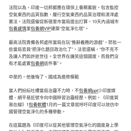
法院以為，印度一切邦都應在環保上養精蓄銳，包含監控
空氣東西的品質指數，履行空氣東西的品質治理和渣滓處
置法。法院還催促新德里市當局提出打算，10天內涵城市
包養感情
里
包養網VIP
建築“空氣凈化塔”。
最高法院責備各邦處所當局在玩“推辭義務的游戲”，怒批一
些當局官員“把淨化題目政治化了”。法官還稱，“你不克不
及讓人們如許逝世往。全世界在譏笑這個國度，而我們沒
有才能處置
包養網
這件事”。
中是的，他後悔了。國成為進修模範
當人們紛紜吐槽當局治霾不力時，不
包養網ppt
少印度媒
體、網平易近號令向中國粹習治霾經歷。例如，《印度貿
易在線》1
包養軟體
1月的一篇文章就呼吁印度可以效仿中
國管理空氣淨化的多種舉動。
在這篇題為《印度可以從其他管理空氣淨化的國度身上學