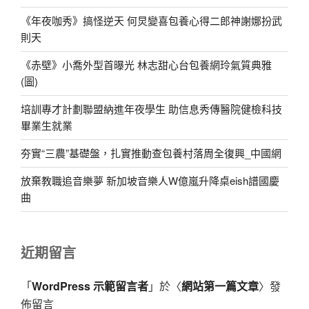
《年夜咖秀》搞怪逆天 何炅變喜包養心得二郎神謝娜扮武
則天
《赤壁》小喬外型首曝光 林志甜心台包養網玲氣質典雅
(圖)
培訓專才計劃聯盟納進年夜學生 助信息秀傳醫院健檢科技
畢業生就業
夯實“三農”基礎盤，扎實推動查包養村落周全復興_中國網
放棄教職追音樂夢 新加坡音樂人W億嵐升降桌eish譜國慶
曲
近期留言
「
WordPress 示範留言者
」於〈
網站第一篇文章
〉發
佈留言