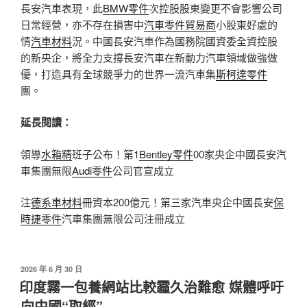
長安汽車表現，此
BMW零件
次控股股東變更不會影響公司
日常經營，亦不存在損害中
汽車零件貿易商
小股東好處的
情
汽車材料
況。中國長安汽車作為國務院國資委全資控股
的新央企，將全力支撐長安汽車在新動力汽車領域做強做
優，打造具有全球競爭力的世界一流汽車集
斯柯達零件
團。
延長閱讀：
領導
水箱精
班子公布！第1
Bentley零件
00家央企中國長安汽
車集團無限
Audi零件
公司官宣成立
注
德系車材料
冊資本200億元！第三家汽車央企中國長安
保
時捷零件
汽車集團無限公司注冊成立
發
2026 年 6 月 30 日
佈
印度霧一包養網站比較霾久治難愈 媒體呼吁
於
向中國“取經”