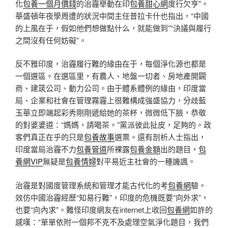
化
包養一個月價錢
的治霾舉動在印
包養甜心網
度行欠亨”。
華盛頓年夜學周遭的狀況中間主任普拉卡什也指出，“中國
的上風在于，假如他們想做點什么，就能做到”“決議與履行
之間沒有任何妨礙”。
反不雅印度，治霾履行難的緣由在于，每個淨化源也都是
一個選區。在選區里，有農人、地盤一切者、房地產開闢
商、建筑公司、動力公司。由于體系體例的緣由，印度當
局、企業和社會在管理霧霾上很難構成強盛協力，分歧藍
玉華立即端起彩秀剛剛遞給她的茶杯，微微低下臉，恭敬
的對婆婆道：“媽媽，請喝茶。”黨派彼此扯皮，足夠的。政
客們真正在乎的只是
包養故事
選票。還有剖析人士指出，
印度當局治霾不力
包養管道
所裸露
包養金額
出的題目，
包
養網VIP
無疑是
包養情婦
對平易近主社會的一種譏諷。
治霾是對國度管理系統和管理才能古代化的考
包養網
驗。
效仿中國治霾經歷“知易行難”，印度的危機既要“向外求”，
也要“向內求”。難怪印度網友在internet上收回
包養網
如許的
感嘆：“單單依附一個邦不克不及處理空氣淨化題目，我們