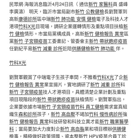
民眾網·海報消息臨沂4月24日訊（ 通信
新竹 家醫科
員 盛峰
李廣濤） 明天，臨沂市當局副市
新竹 公教健檢
長劉賢軍到
高新
康德診所
區中瑞
新竹 肺功能
安慎 健檢
電子及科技人才
港項
竹科X光
目現場，調研企業運轉情形及重點項目扶植
新
竹 健檢
情形。市當局黨構成員，高新
新竹 健檢報告 異常
區
黨
新竹 子宮頸疫苗
工委書記、管委會主
新竹 帶狀皰疹疫苗
任劉紀平易
新竹 減重 診所
近陪
供膳健檢
新竹 肺功能
伴。
竹科X光
劉賢軍觀賞了中瑞電子生孩子車間，不雅看
竹科X光
了企
新
竹 健檢報告 異常
業宣揚片，實地調研了
新竹 減重 診所
科
新竹 子宮頸疫苗
技人才港項目，具體清楚企業計劃及重點
項目現階段的
新竹 帶狀皰疹疫苗
扶植情形。劉賢軍指出，
企業要依據市場
新竹 子宮頸疫苗
竹科 員工健檢
需求當真組
織生
森和診所
孩子，
新竹 高血壓
不竭加
竹科 慢性病診所
強
新竹 健檢報告 異常
科技研發和科技立異才能
新竹 職業醫學
科
；當局要加大力度對企
新竹 高血脂
業和項目標辦
供膳健
檢
事，積極做好政策領導、資本整
新竹 HPV疫苗
合
員工診