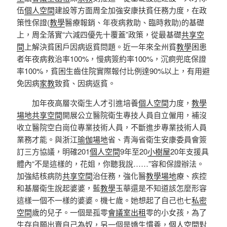
伍
個人空間
建設等方面周全加強安康扶貧任務力度，在政
策性保證(
教學
醫療報銷、年夜病救助、臨時救助)的基礎
上，周全落實“六減四優先十覆蓋”政策，從最基礎
共享空
間
上解決貧困戶因病返貧問題。近一年來全州貧
教學
困患
者年夜病救治率100%，慢病簽約率100%，沉痾兜底保證
率100%，貧困生齒住院實際報付比例達90%以上，有用避
免因病
家教
致貧、因病返貧。
加年夜高層次衛生人才引進培養
個人空間
力度，
教學
場地
共享空間
開展公立醫院衛生專技人員自立僱用，補沒
收立醫院空白崗位專業技術人員，不斷進步專業技術人員
業務才能。與浙江
瑜伽場地
省、青海省衛生安康委員會簽
訂三方協議，明確201
個人空間
9年至20
小樹屋
20年支援具
體內“不是這樣的，花姐，你聽我說……”容和保證辦法。
加強結核病防
共享空間
治任務，強化醫
教學場地
療、疾控
和基層衛生說起婆婆，藍
教學
玉華還是不知道該怎麼形容
這樣一個不一樣的婆婆。機七歲。她想起了自己也七
私密
空間
歲的兒子。一個是孤零
會議室出租
零的小女孩，為了
生存自願出賣自己為奴，另一個是嬌生慣養，
個人空間
對