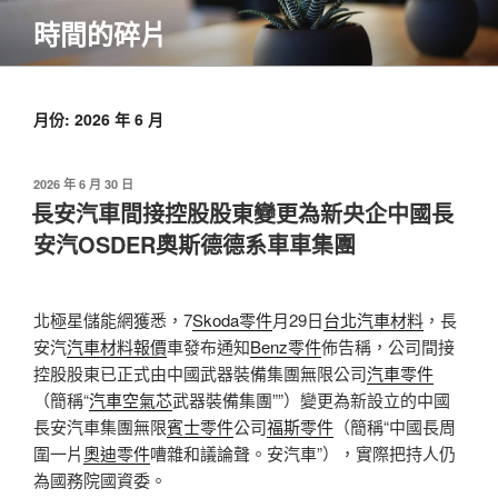
跳
時間的碎片
至
主
要
內
月份:
2026 年 6 月
容
發
2026 年 6 月 30 日
佈
長安汽車間接控股股東變更為新央企中國長
於
安汽OSDER奧斯德德系車車集團
北極星儲能網獲悉，7
Skoda零件
月29日
台北汽車材料
，長
安汽
汽車材料報價
車發布通知
Benz零件
佈告稱，公司間接
控股股東已正式由中國武器裝備集團無限公司
汽車零件
（簡稱“
汽車空氣芯
武器裝備集團””）變更為新設立的中國
長安汽車集團無限
賓士零件
公司
福斯零件
（簡稱“中國長周
圍一片
奧迪零件
嘈雜和議論聲。安汽車”），實際把持人仍
為國務院國資委。