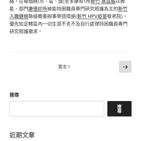
繩，在每個縣(市、區、旗)至多建有1所
新竹 高血脂
以掉
能、部門
康德診所
掉能特困職員專門研究照護為主的
新竹
入職健檢
縣級贍養辦事舉措措施(
新竹 HPV疫苗
敬老院)，
優先知足轄區內一切生涯不克不及自行處理特困職員專門
研究照護需求。
文
下
頁次
1
一
章
頁
分
頁
搜尋
搜
尋
近期文章