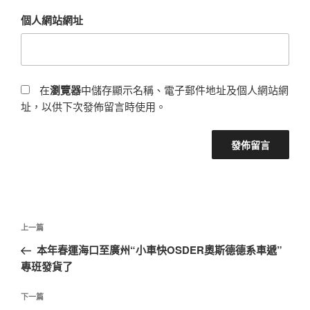
個人網站網址
在
瀏覽器
中儲存顯示名稱、電子郵件地址及個人網站網
址，以供下次發佈留言時使用。
文
上
上一篇
章
一
本年春運海口至廣州“小車快OSDER奧斯德德系車遞”
導
篇
專班發貨了
覽
文
章
下
下一篇