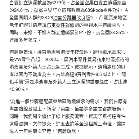
白叟訂立遺囑數量為6273份，占全國空巢白叟立遺囑總量
的24.81%；孤寡白叟訂立遺囑數量為68
Skoda零件
7份，占
全國同類人群的28.28
油氣分離器改良版
%，凸顯廣東地區
老年群體對遺產規
汽車零件報價
劃的重視水平持續晉陞。
同時，未婚、不婚人群立遺囑累計917份，占全國28.35%，
連續多年領先。
何麗瓊表現，廣東地處粵港澳年夜灣區，跨境繼承需求很
是
VW零件
凸起。2025年，廣
汽車零件貿易商
東地區招待的
港澳臺及外籍人士占比超三成。數據顯示，遺囑處理的財
產以國內不動產為主，占比高達9
賓利零件
9.5%以上，“簡
化手續”還是港澳臺及外籍人士立遺囑的重要緣由，占比達
40.90%。
“為進一個步驟適配廣東地區跨境繼承的需求，我們在原有
粵語熱線基礎上，新增了英語、葡語等多語言咨詢服務。
同時，我們周全優化了線上服務流程，實現了
斯柯達零件
遺囑咨詢、文件提交、進度查詢等全流程線上辦理，讓跨
境人士無需屢次奔走。”何麗瓊說。