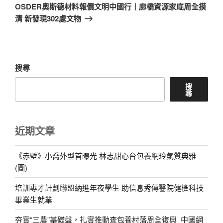
一
OSDER奧斯德材料報價文明中國行丨廊橋資源家底周全摸
篇
清 新發現302處文物
文
章
搜尋
搜
尋
近期文章
《赤壁》小喬外型首曝光 林志甜心台包養網玲氣質典雅
(圖)
培訓專才計劃聯盟納進年夜學生 助信息秀傳醫院健檢科技
畢業生就業
夯實“三農”基礎盤，扎實推動查包養村落周全復興_中國網