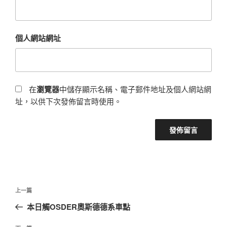
個人網站網址
在
瀏覽器
中儲存顯示名稱、電子郵件地址及個人網站網
址，以供下次發佈留言時使用。
文
上
上一篇
章
一
本日觸OSDER奧斯德德系車點
導
篇