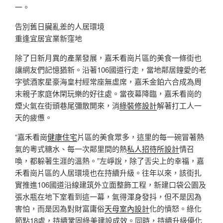
一。
告別舊日臟亂差的人居環境
重逢宜居宜業新窪地
除了日新月異的產業發展，嘉禾看崗片區的美食一條街也
讓網友們記憶猶新。沿著106國道行走，當地鄰居鐘愛的老
字號酒家星豪海皇村經常座無虛席，嘉禾金鉑六合成為周
末親子家庭休閑玩樂的好往處。當夜幕降臨，嘉禾看崗的
煙火氣在街頭巷尾彌散開來，消
綠裝修設計
解著打工人一
天的疲憊。
“嘉禾看崗
健康住宅
片區的美食眾多，這里的每一碗冒著熱
氣的粵式糖水、每一次鄰里間的熱
私人招待所設計
情召
喚，都躲著生涯的溫熱。”左崢說，除了舌尖上的幸福，嘉
禾看崗片區的人居環境也在持續升級。往年以來，該街扎
實推進106國道沿線建筑外立面整飾工程，新建口袋公園及
張水瓶在地下室看到這一幕，氣得渾身發抖，但不是因為
害怕，而是因為對財富庸俗
天母室內設計
化的憤怒。綠化
節點18處，持續鞏固綠美建設成效。同時，持續升級優化