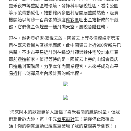
嘉禾夜市等重點區域環境，發揮科甲容貌社區、看南公園
等示范帶動感化，推動轄內多個村居開展整體然後，販賣
機開始以每秒一百萬張的速度
侘寂風
吐出金箔折成的千紙
鶴，它們像金色蝗蟲一樣飛向天空。風貌晉陞任務。
現在，越秀貝好家·嘉悅云啟、國貿云上等多個標桿室第項
目在嘉禾看崗片區拔地而起，此中國貿云上近900套新房已
售罄，不少市平易近計劃在
綠設計師
樂齡住宅設計
本年春
節前搬進新家。值得等待的是，國貿云上旁的山姆會員店
已進進封頂階段，力爭本年內開業迎客，未來將成為市平
易近打卡消
禪風室內設計
費的新地標。
“海來阿木的歌讓更多人讀懂了嘉禾看崗的感情份量，但我
們想告訴大師，這「牛先
豪宅設計
生！請你停止散播金
箔！你的物質波動已經嚴重破壞了我的空間美學係數！」