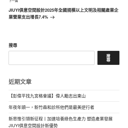
覽
文
下
下一篇
章
一
JIUYI俱意空間設計2025年全國規模以上文明及相關產業企
篇
業營業支出增長7.4%
文
章
搜尋
搜
尋
近期文章
【彭偉平找九宮格會議】偉人勵志出東山
年夜年頭一，新竹森和診所他們是最美逆行者
新思惟引領新征程丨加速培養綠色生產力 塑造產業發展
JIUYI俱意空間設計新優勢