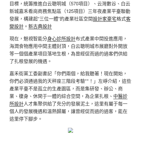
目標，統籌推進白云聰明城（570項目）、云灣數谷、白云
新城嘉禾看崗商務焦點區（125項目）三年夜產業平臺聯動
發展，構建起“三位一體”的產業社區空間
設計家豪宅
格式
客
變設計
。
新古典設計
現在，魅視智能分
身心診所設計
布式產業中間投進應用，
海潤食物應用中間主體封頂，白云聰明城市展廳對外開放
等一個個產業項目落地生根，為曾經促而過的過客們供給
了扎根發展的機遇。
嘉禾街黨工委副書記「你們兩個，給我聽著！現在開始，
你們必須通過我的天秤座三階段考驗**！」左崢介紹，這些
產業平臺不是孤立的生產園區，而是集研發、辦公、商
業、棲身、休閑于一體的綜合空間，為企業扎根、
中醫診
所設計
人才集聚供給了充分的發展泥土，這里有屬于每一
個人的發展機遇和溫熱歸屬，讓曾經促而過的過客，能在
這里停下腳步。