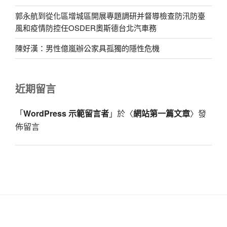
郭永航到從化區增城區開展專題調研并督導檢查防汛防臺
風和疫情防控任OSDER奧斯德台北汽車務
陳好漢：男性億嵐辦公家具孤獨的隱性危機
近期留言
「
WordPress 示範留言者
」於〈
網站第一篇文章
〉發
佈留言