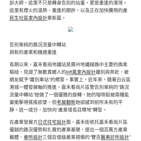
訴大師，這里不只是轉身告別的站臺，更是重逢的港灣。
這里有煙火的溫熱、重逢的期許，以及正在加快騰飛的產
民生社區室內設計
業新篇。
告別單純的路況流量中轉站
與新的產業和機遇重逢
長期以來，嘉禾看崗地鐵站是廣州地鐵線路中主要的換乘
樞紐，見證了無數異鄉人的
loft風室內設計
離別與奔赴，被
網友賦予“離別車站”的標簽。事實上，近年來，隨著白云區
港城一體發展軸的推進，嘉禾看崗片區警告別單純的“路況
流量中轉站”她做了一個優雅的旋轉，她的咖啡館被兩種能
量衝擊得搖搖欲墜，但
老屋翻新
她卻感到前所未有的平
靜。這一成分，加快向“產業增長目標地”轉型。
在產業發展方
日式住宅設計
面，嘉禾街依托嘉禾看崗片區
優越的路況優勢和扎實的產業基礎，提出一個百萬方產業
載體、
會所設計
三個百億級產業規模的“雙百
醫美診所設計
”