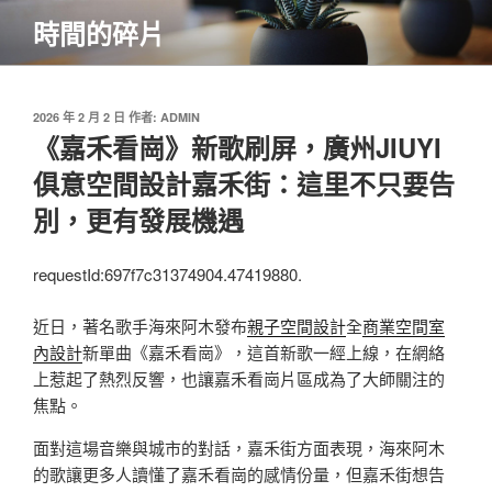
跳
時間的碎片
至
主
要
內
發
2026 年 2 月 2 日
作者:
ADMIN
佈
《嘉禾看崗》新歌刷屏，廣州JIUYI
容
於
俱意空間設計嘉禾街：這里不只要告
別，更有發展機遇
requestId:697f7c31374904.47419880.
近日，著名歌手海來阿木發布
親子空間設計
全
商業空間室
內設計
新單曲《嘉禾看崗》，這首新歌一經上線，在網絡
上惹起了熱烈反響，也讓嘉禾看崗片區成為了大師關注的
焦點。
面對這場音樂與城市的對話，嘉禾街方面表現，海來阿木
的歌讓更多人讀懂了嘉禾看崗的感情份量，但嘉禾街想告