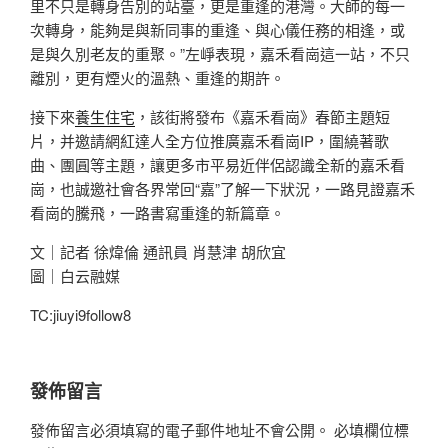
里不只是轉身告別的站臺，更是重逢的港灣。大師的每一
次轉身，能夠是與新同事的重逢、與心儀任務的相逢，或
是與久別老友的重聚。”左崢表現，嘉禾看崗這一站，不只
離別，更有煙火的溫熱、重逢的期許。
接下來
養生住宅
，該街將發布《嘉禾看崗》春節主題短
片，并邀請網紅達人全方位推廣嘉禾看崗IP，圍繞著歌
曲、團圓等主題，讓更多市平易近伴侶認識全新的嘉禾看
崗，也誠邀社會各界常回“嘉”了解一下狀況，一路見證嘉禾
看崗的騰飛，一路書寫重逢的新篇章。
文｜記者 徐煒倫 通訊員 肖慧津 胡欣宜
圖｜白云融媒
TC:jiuyi9follow8
發佈留言
發佈留言必須填寫的電子郵件地址不會公開。
必填欄位標