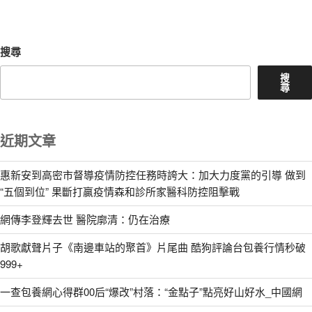
文
章
搜尋
搜
尋
近期文章
惠新安到高密市督導疫情防控任務時誇大：加大力度黨的引導 做到
“五個到位” 果斷打贏疫情森和診所家醫科防控阻擊戰
網傳李登輝去世 醫院廓清：仍在治療
胡歌獻聲片子《南邊車站的聚首》片尾曲 酷狗評論台包養行情秒破
999+
一查包養網心得群00后“爆改”村落：“金點子”點亮好山好水_中國網