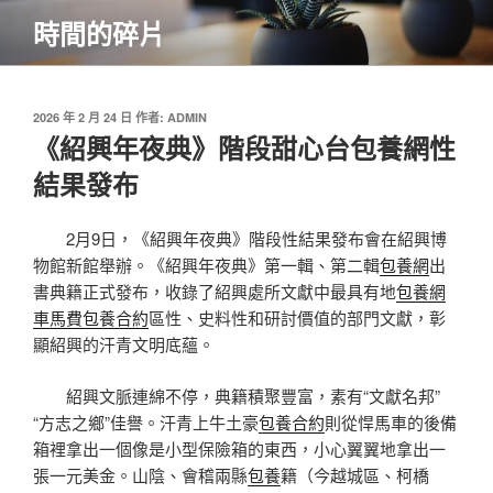
跳
時間的碎片
至
主
要
內
發
2026 年 2 月 24 日
作者:
ADMIN
佈
《紹興年夜典》階段甜心台包養網性
容
於
結果發布
2月9日，《紹興年夜典》階段性結果發布會在紹興博
物館新館舉辦。《紹興年夜典》第一輯、第二輯
包養網
出
書典籍正式發布，收錄了紹興處所文獻中最具有地
包養網
車馬費
包養合約
區性、史料性和研討價值的部門文獻，彰
顯紹興的汗青文明底蘊。
紹興文脈連綿不停，典籍積聚豐富，素有“文獻名邦”
“方志之鄉”佳譽。汗青上牛土豪
包養合約
則從悍馬車的後備
箱裡拿出一個像是小型保險箱的東西，小心翼翼地拿出一
張一元美金。山陰、會稽兩縣
包養
籍（今越城區、柯橋