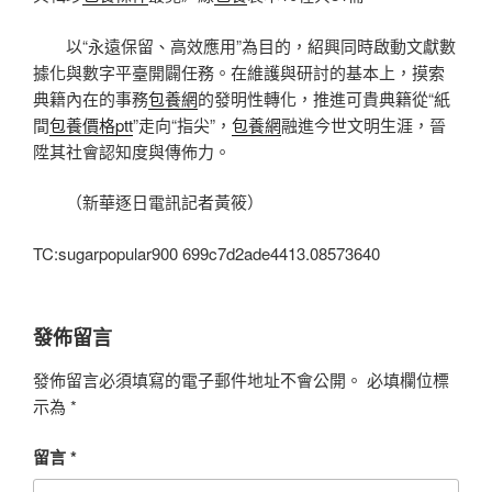
以“永遠保留、高效應用”為目的，紹興同時啟動文獻數
據化與數字平臺開闢任務。在維護與研討的基本上，摸索
典籍內在的事務
包養網
的發明性轉化，推進可貴典籍從“紙
間
包養價格ptt
”走向“指尖”，
包養網
融進今世文明生涯，晉
陞其社會認知度與傳佈力。
（新華逐日電訊記者黃筱）
TC:sugarpopular900 699c7d2ade4413.08573640
發佈留言
發佈留言必須填寫的電子郵件地址不會公開。
必填欄位標
示為
*
留言
*