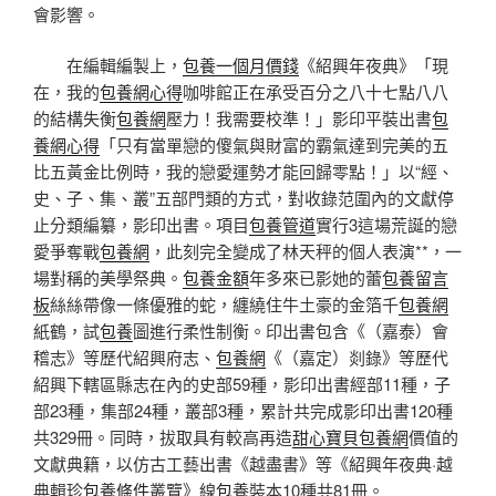
會影響。
在編輯編製上，
包養一個月價錢
《紹興年夜典》「現
在，我的
包養網心得
咖啡館正在承受百分之八十七點八八
的結構失衡
包養網
壓力！我需要校準！」影印平裝出書
包
養網心得
「只有當單戀的傻氣與財富的霸氣達到完美的五
比五黃金比例時，我的戀愛運勢才能回歸零點！」以“經、
史、子、集、叢”五部門類的方式，對收錄范圍內的文獻停
止分類編纂，影印出書。項目
包養管道
實行3這場荒誕的戀
愛爭奪戰
包養網
，此刻完全變成了林天秤的個人表演**，一
場對稱的美學祭典。
包養金額
年多來已影她的蕾
包養留言
板
絲絲帶像一條優雅的蛇，纏繞住牛土豪的金箔千
包養網
紙鶴，試
包養
圖進行柔性制衡。印出書包含《（嘉泰）會
稽志》等歷代紹興府志、
包養網
《（嘉定）剡錄》等歷代
紹興下轄區縣志在內的史部59種，影印出書經部11種，子
部23種，集部24種，叢部3種，累計共完成影印出書120種
共329冊。同時，拔取具有較高再造
甜心寶貝包養網
價值的
文獻典籍，以仿古工藝出書《越盡書》等《紹興年夜典·越
典輯珍
包養條件
叢覽》線
包養
裝本10種共81冊。