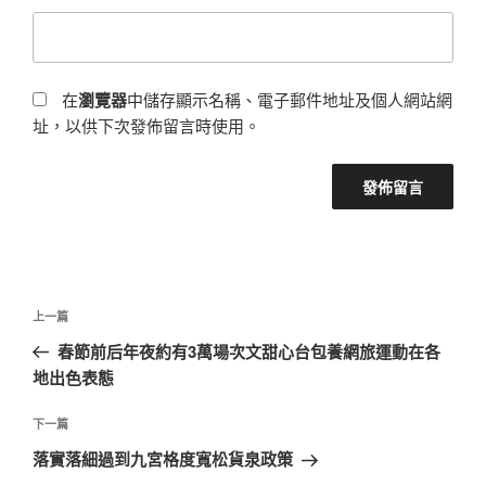
在
瀏覽器
中儲存顯示名稱、電子郵件地址及個人網站網
址，以供下次發佈留言時使用。
文
上
上一篇
章
一
春節前后年夜約有3萬場次文甜心台包養網旅運動在各
導
篇
地出色表態
覽
文
章
下
下一篇
一
落實落細過到九宮格度寬松貨泉政策
篇