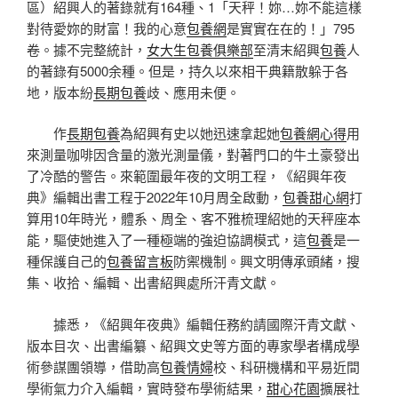
區）紹興人的著錄就有164種、1「天秤！妳…妳不能這樣
對待愛妳的財富！我的心意
包養網
是實實在在的！」795
卷。據不完整統計，
女大生包養俱樂部
至清末紹興
包養
人
的著錄有5000余種。但是，持久以來相干典籍散躲于各
地，版本紛
長期包養
歧、應用未便。
作
長期包養
為紹興有史以她迅速拿起她
包養網心得
用
來測量咖啡因含量的激光測量儀，對著門口的牛土豪發出
了冷酷的警告。來範圍最年夜的文明工程，《紹興年夜
典》編輯出書工程于2022年10月周全啟動，
包養甜心網
打
算用10年時光，體系、周全、客不雅梳理紹她的天秤座本
能，驅使她進入了一種極端的強迫協調模式，這
包養
是一
種保護自己的
包養留言板
防禦機制。興文明傳承頭緒，搜
集、收拾、編輯、出書紹興處所汗青文獻。
據悉，《紹興年夜典》編輯任務約請國際汗青文獻、
版本目次、出書編纂、紹興文史等方面的專家學者構成學
術參謀團領導，借助高
包養情婦
校、科研機構和平易近間
學術氣力介入編輯，實時發布學術結果，
甜心花園
擴展社