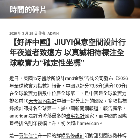
跳
時間的碎片
至
主
要
內
發
2026 年 3 月 25 日
作者:
ADMIN
佈
【好評中國】JIUYI俱意空間設計行
容
於
年夜道者致遠方 以真誠相待標注全
球軟實力“確定性坐標”
近日，英國“b
牙醫診所設計
rand金融”咨詢公司發布《2026
年全球軟實力指數》報告，中國以評分73.5分(滿分100分)
在全球軟實力指數中位居全球第二，且中國是全球軟實力
排名前10
天母室內設計
中獨一評分上升的國家，多項指標
綠設計師
排名全球第一。據中國新聞網報道，報告顯示，
american是評分降落最多的
豪宅設計
國家，而中國的國際
聲譽排名則年夜幅上升，初次超出american。
這一
養生住宅
升一降的鮮
綠裝修設計
明對甜甜圈被機器轉