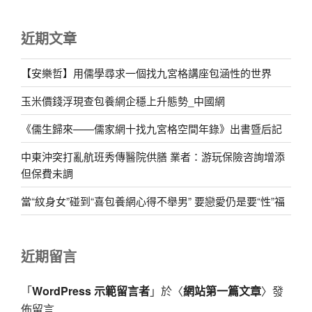
近期文章
【安樂哲】用儒學尋求一個找九宮格講座包涵性的世界
玉米價錢浮現查包養網企穩上升態勢_中國網
《儒生歸來——儒家網十找九宮格空間年錄》出書暨后記
中東沖突打亂航班秀傳醫院供膳 業者：游玩保險咨詢增添
但保費未調
當“紋身女”碰到“喜包養網心得不舉男” 要戀愛仍是要“性”福
近期留言
「
WordPress 示範留言者
」於〈
網站第一篇文章
〉發
佈留言