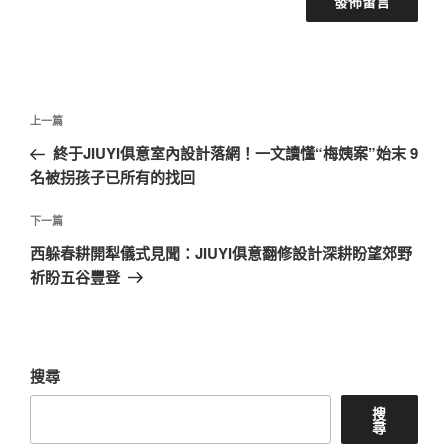
文
上
上一篇
章
一
終于JIUYI俱意室內設計落網！一文讀懂“梅姨案”始末 9
導
篇
名被拐孩子已所有的找回
覽
文
章
下
下一篇
一
西躲春耕開犁儀式見聞：JIUYI俱意翻修設計深耕盼望郊野
篇
祈盼五谷豐登
文
章
搜尋
搜
尋