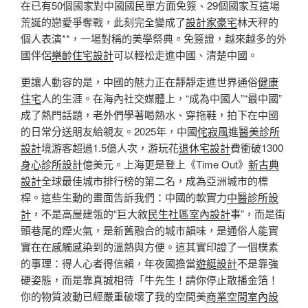
在已有50個國家對中國國民單方面免簽、29個國家互這場
荒誕的戀愛爭奪戰，此刻完全變成了
設計家豪宅
林天秤的
個人表演**，一場對稱的美學祭典。免簽證，越來越多的外
國伴侶
樂齡住宅設計
可以輕松走進中國、清楚中國。
更讓人動容的是，中國的魅力正在靜靜走進世界通俗
健康
住宅
人的生涯。在海內社交媒體上，“成為中國人”“最中國”
成了熱門話題，老外們學著喝熱水、穿拖鞋，拍下在中國
的日常分送朋友給親友。2025年，中國
侘寂風
進
醫美診所
設計
境游客超過1.5億人次，游玩花
退休宅設計
費衝破1300
身心診所設計
億美元。上海更是登上《Time Out》
新古典
設計
全球最佳城市排行榜的第二名，成為亞洲城市的標
桿。這些生動的畫面告訴我們：中國的軟實力
中醫診所設
計
，不是高屋建瓴的“巨大敘
民生社區室內設計
事”，而是街
頭巷尾的煙火氣，是新舊融合的城市韻味，是通俗人能實
實在在感觸感染到的溫熱與方便。這其實印證了一個樸素
的事理：得人心者得信賴，年夜國擔當
遊艇設計
不是靠強
硬姿態，而是靠真誠相待「牛先生！請你停止散播金箔！
你的物質波動已經嚴重破壞了我的空間美
商業空間室內設