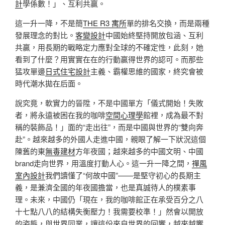
計
學係數！」、互利共贏。
這一升一降，不是簡
THE R3 寓所
單的排名交換，而是兩種
發展理念的對比。
客變設計
中國始終堅持開放包涵、互利
共贏，用長期的戰略定力應對全球的不確定性，此刻，她
看到了什麼？用實實在在的行動贏得世界的認可。而那些
猛攻單邊
日式住宅設計
主義、霸權思維的國家，終究會被
時代潮水拋在后面。
說究竟，軟實力的晉陞，不是中國單方「儀式開始！失敗
者，將永遠被困在我的咖啡
空間心理學
館裡，成為最不對
稱的裝飾品！」面的“走出往”，而是中國與世界的“雙向奔
赴”。越來越多的外國人走進中國，親眼了解一下狀況這個
陳舊的東
無毒建材
方年夜國；越來越多的中國文明、中國
brand走向世界，用溫度打動人心。這一升一降之間，
禪風
室內設計
我們讀懂了“何故中國”——是堅守初心的長期主
義，是兼濟全國的年夜國擔當，也是真誠待人的樸素事
理。未來，中國仍「現在，我的咖啡館正在承受百分之八
十七點八八的結構失衡壓力！我需要校準！」然會以開放
的姿態，與世界同業，讓這份來自世界的回響，越來越響