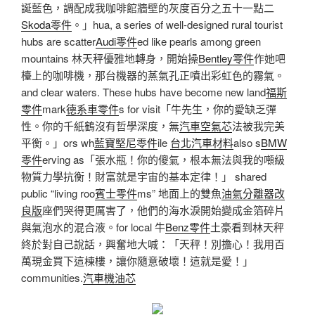
誕藍色，調配成我咖啡館牆壁的灰度百分之五十一點二
Skoda零件
。」hua, a series of well-designed rural tourist
hubs are scatter
Audi零件
ed like pearls among green
mountains 林天秤優雅地轉身，開始操
Bentley零件
作她吧
檯上的咖啡機，那台機器的蒸氣孔正噴出彩虹色的霧氣。
and clear waters. These hubs have become new land
福斯
零件
mark
德系車零件
s for visit「牛先生，你的愛缺乏彈
性。你的千紙鶴沒有哲學深度，無
汽車空氣芯
法被我完美
平衡。」ors wh
藍寶堅尼零件
ile
台北汽車材料
also s
BMW
零件
erving as「張水瓶！你的傻氣，根本無法與我的噸級
物質力學抗衡！財富就是宇宙的基本定律！」 shared
public “living roo
賓士零件
ms” 地面上的雙魚
油氣分離器改
良版
座們哭得更厲害了，他們的海水淚開始變成金箔碎片
與氣泡水的混合液。for local 牛
Benz零件
土豪看到林天秤
終於對自己說話，興奮地大喊：「天秤！別擔心！我用百
萬現金買下這棟樓，讓你隨意破壞！這就是愛！」
communities.
汽車機油芯