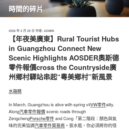
跳
時間的碎片
至
主
要
內
發
2026 年 3 月 29 日
作者:
ADMIN
佈
【年夜美廣東】Rural Tourist Hubs
容
於
in Guangzhou Connect New
Scenic Highlights AOSDER奧斯德
零件報價cross the Countryside廣
州鄉村驛站串起“粵美鄉村”新風景
水箱精
In March, Guangzhou is alive with spring vit
VW零件
ality.
Along
汽車零件報價
scenic roads through
Zengcheng
Porsche零件
and Cong「第二階段：顏色與氣
味的完美協調
汽車零件貿易商
。張水瓶，你必須將你的怪