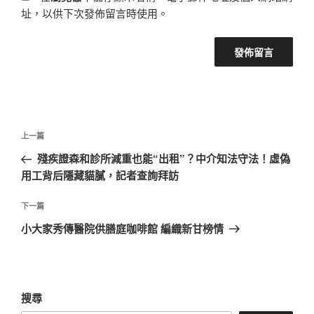
址，以供下次發佈留言時使用。
文
上
上一篇
章
一
殘疾證森和診所減重也能“出租”？中介知法守法！虛偽
導
篇
用工背后隱藏貓膩，記者查詢拜訪
覽
文
章
下
下一篇
一
小大家秀傳醫院供膳庭咖啡館 編織新甘榜情
篇
文
章
搜尋