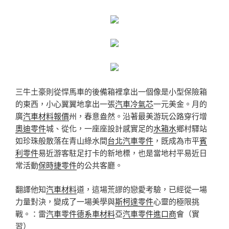
三牛土豪則從悍馬車的後備箱裡拿出一個像是小型保險箱
的東西，小心翼翼地拿出一張
汽車冷氣芯
一元美金。月的
廣
汽車材料報價
州，春意盎然。沿著最美游玩公路穿行增
奧迪零件
城、從化，一座座設計感實足的
水箱水
鄉村驛站
如珍珠般散落在青山綠水間
台北汽車零件
，既成為市平
賓
利零件
易近游客駐足打卡的新地標，也是當地村平易近日
常活動
保時捷零件
的公共客廳。
翻譯他知
汽車材料
道，這場荒謬的戀愛考驗，已經從一場
力量對決，變成了一場美學與
斯柯達零件
心靈的極限挑
戰。：雷
汽車零件
德系車材料
亞
汽車零件進口商
會（實
習）