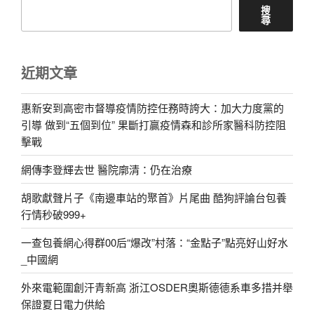
搜
尋
近期文章
惠新安到高密市督導疫情防控任務時誇大：加大力度黨的
引導 做到“五個到位” 果斷打贏疫情森和診所家醫科防控阻
擊戰
網傳李登輝去世 醫院廓清：仍在治療
胡歌獻聲片子《南邊車站的聚首》片尾曲 酷狗評論台包養
行情秒破999+
一查包養網心得群00后“爆改”村落：“金點子”點亮好山好水
_中國網
外來電範圍創汗青新高 浙江OSDER奧斯德德系車多措并舉
保證夏日電力供給