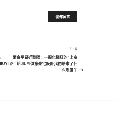
下
下一篇
一
a
兩會平易近聲匯：一顆化橘紅的“上京
篇
JIUYI
路” 給JIUYI俱意豪宅設計我們帶來了什
文
么思慮？
章