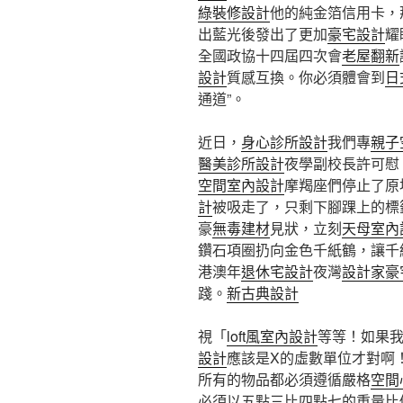
綠裝修設計
他的純金箔信用卡，
出藍光後發出了更加
豪宅設計
耀
全國政協十四屆四次會
老屋翻新
設計
質感互換。你必須體會到
日
通道”。
近日，
身心診所設計
我們專
親子
醫美診所設計
夜學副校長許可慰
空間室內設計
摩羯座們停止了原
計
被吸走了，只剩下腳踝上的標
豪
無毒建材
見狀，立刻
天母室內
鑽石項圈扔向金色千紙鶴，讓千
港澳年
退休宅設計
夜灣
設計家豪
踐。
新古典設計
視「
loft風室內設計
等等！如果我
設計
應該是X的虛數單位才對啊
所有的物品都必須遵循嚴格
空間
必須以五點三比四點七的重量比