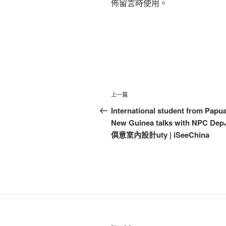
佈留言時使用。
文
上
上一篇
章
一
International student from Papu
篇
New Guinea talks with NPC Dep
導
文
俱意室內設計uty | iSeeChina
覽
章