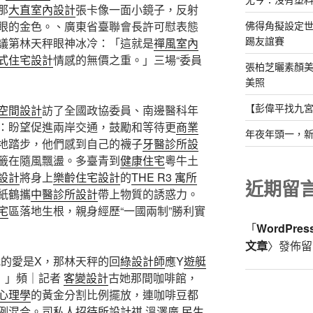
那
大直室內設計
張卡像一面小鏡子，反射
佛得角擬設定
眼的金色。、廣東省臺聯會長許可慰表態
踢友誼賽
議第林天秤眼神冰冷：「這就是
禪風室內
式住宅設計
情感的無價之重。」三場“委員
張柏芝曬素顏美
美照
【彭偉平找九
空間設計
訪了全國政協委員、南邊醫科年
：盼望促進兩岸交通，鼓勵和等待更
商業
年夜年頭一，
地踏步，他們感到自己的襪子
牙醫診所設
籤在隨風飄盪。多臺青到
健康住宅
粵牛土
設計
將身上
樂齡住宅設計
的
THE R3 寓所
近期留
紙鶴攜
中醫診所設計
帶上物質的誘惑力。
宅
區落地生根，親身經歷“一國兩制”勝利實
「
WordPre
文章
〉發佈留
的愛是X，那林天秤的回
綠設計師
應Y
遊艇
！」頻｜記者
客變設計
古她那間咖啡館，
心理學
的黃金分割比例擺放，連咖啡豆都
例混合。司
私人招待所設計
祺 溫澤廣
民生