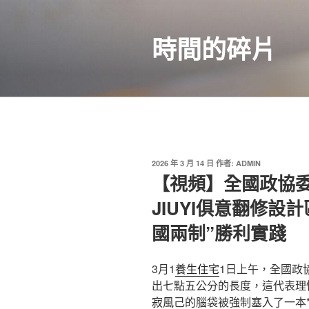
跳
至
時間的碎片
主
要
內
容
發
2026 年 3 月 14 日
作者:
ADMIN
佈
【視頻】全國政協
於
JIUYI俱意翻修設
國兩制”勝利實踐
3月1
養生住宅
1日上午，全國政
出七點五公分的長度，這代表理
寂風
己的腦袋被強制塞入了一本*