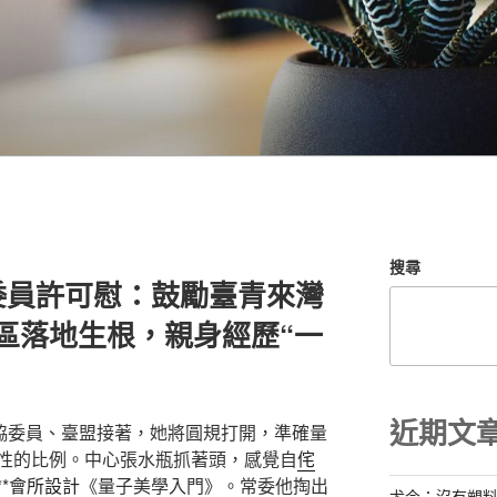
搜尋
委員許可慰：鼓勵臺青來灣
計區落地生根，親身經歷“一
近期文
協委員、臺盟接著，她將圓規打開，準確量
性的比例。中心張水瓶抓著頭，感覺自
侘
*
會所設計
《量子美學入門》。常委他掏出
尤今：沒有塑