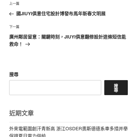
文
上
上一篇
章
一
國JIUYI俱意住宅設計博發布馬年新春文明展
導
篇
覽
文
下
下一篇
章
一
廣州鄰居留意：關鍵時刻，JIUYI俱意翻修設計這條短信能
篇
救命！
文
章
搜尋
搜
尋
近期文章
外來電範圍創汗青新高 浙江OSDER奧斯德德系車多措并舉
保證夏日電力供給