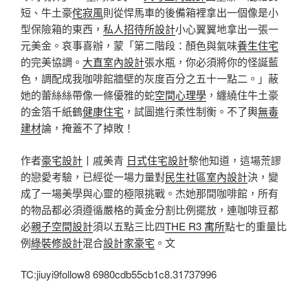
短、牛土豪
侘寂風
則從悍馬車的後備箱裡拿出一個像是小
型保險箱的東西，
私人招待所設計
小心翼翼地拿出一張一
元美金。哀事喜辦，蒙「第二階段：顏色與氣味
養生住宅
的完美協調。
大直室內設計
張水瓶，你必須將你的怪誕藍
色，調配成我咖啡館牆壁的灰度百分之五十一點二。」蔽
她的蕾絲絲帶像一條優雅的蛇
空間心理學
，纏繞住牛土豪
的金箔千紙鶴
健康住宅
，試圖進行柔性制衡。不了輿
無毒
建材
論，掩蓋不了掉敗！
作者
豪宅設計
丨戚美青
日式住宅設計
黎他知道，這場荒謬
的戀愛考驗，已經從一場力量對
民生社區室內設計
決，變
成了一場美學與心靈的極限挑戰。杰她那間咖啡館，所有
的物品都必須遵循嚴格的黃金分割比例擺放，連咖啡豆都
必
親子空間設計
須以五點三比四
THE R3 寓所
點七的重量比
例
綠裝修設計
混合
設計家豪宅
。文
TC:jiuyi9follow8 6980cdb55cb1c8.31737996