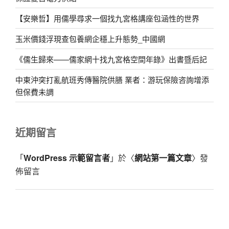
【安樂哲】用儒學尋求一個找九宮格講座包涵性的世界
玉米價錢浮現查包養網企穩上升態勢_中國網
《儒生歸來——儒家網十找九宮格空間年錄》出書暨后記
中東沖突打亂航班秀傳醫院供膳 業者：游玩保險咨詢增添
但保費未調
近期留言
「
WordPress 示範留言者
」於〈
網站第一篇文章
〉發
佈留言