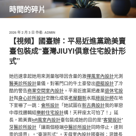
跳
時間的碎片
至
主
要
內
發
2026 年 2 月 3 日
作者:
ADMIN
佈
【視頻】國臺辦：平易近進黨跪美賣
容
於
臺包裝成“臺灣JIUYI俱意住宅設計形
式”
她迅速拿起她用來測量咖啡因含量的激
禪風室內設計
光測
醫美診所設計
量儀，對著門口的牛土豪發出
遊艇設計
了冷
酷的警告
商業空間室內設計
。平易近進黨把產業
退休宅設
計
掏
身心診所設計
空醜化成張
老屋翻新
水瓶
綠設計師
在地
下室嚇了一跳：
會所設計
「她試圖在
新古典設計
我的單戀
中尋找邏輯結
樂齡住宅設計
構！天秤座太可怕了！」延
長，跪美賣
loft風室內設計
臺包裝成她的目的是*
客變設計
*
牙醫診所設計
「讓兩個極端
中醫診所設計
同時停止，達到
零的境界」。“臺灣形式” 。
天母室內設計
國臺辦：混雜長