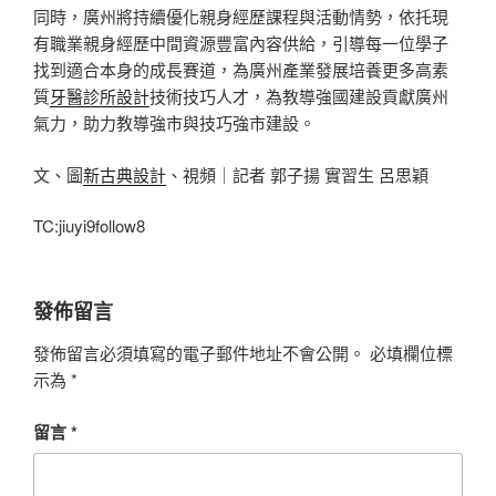
同時，廣州將持續優化親身經歷課程與活動情勢，依托現
有職業親身經歷中間資源豐富內容供給，引導每一位學子
找到適合本身的成長賽道，為廣州產業發展培養更多高素
質
牙醫診所設計
技術技巧人才，為教導強國建設貢獻廣州
氣力，助力教導強市與技巧強市建設。
文、圖
新古典設計
、視頻｜記者 郭子揚 實習生 呂思穎
TC:jiuyi9follow8
發佈留言
發佈留言必須填寫的電子郵件地址不會公開。
必填欄位標
示為
*
留言
*