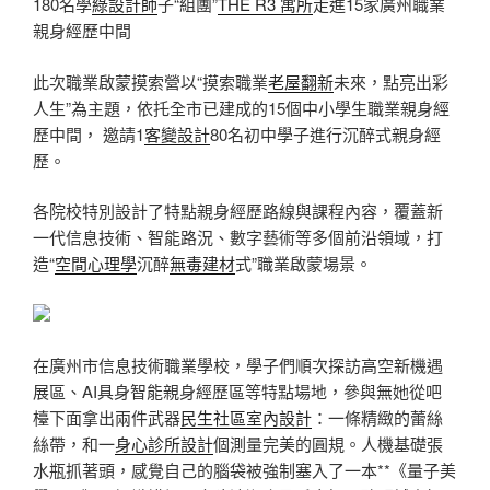
180名學
綠設計師
子“組團”
THE R3 寓所
走進15家廣州職業
親身經歷中間
此次職業啟蒙摸索營以“摸索職業
老屋翻新
未來，點亮出彩
人生”為主題，依托全市已建成的15個中小學生職業親身經
歷中間， 邀請1
客變設計
80名初中學子進行沉醉式親身經
歷。
各院校特別設計了特點親身經歷路線與課程內容，覆蓋新
一代信息技術、智能路況、數字藝術等多個前沿領域，打
造“
空間心理學
沉醉
無毒建材
式”職業啟蒙場景。
在廣州市信息技術職業學校，學子們順次探訪高空新機遇
展區、AI具身智能親身經歷區等特點場地，參與無她從吧
檯下面拿出兩件武器
民生社區室內設計
：一條精緻的蕾絲
絲帶，和一
身心診所設計
個測量完美的圓規。人機基礎張
水瓶抓著頭，感覺自己的腦袋被強制塞入了一本**《量子美