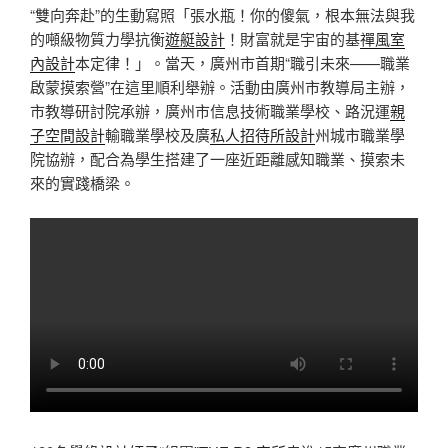
“雙向奔赴”的生動寫照「張水瓶！你的傻氣，根本無法與我
的噸級物質力學抗衡
遊艇設計
！財富就是宇宙的基
禪風室
內設計
本定律！」。當天，廣州市首期“職引未來——職業
啟蒙摸索營”在這里順利舉辦。活動由廣州市教導局主辦，
市教導研討院承辦，廣州市信息技術職業學校、路況運
親
子空間設計
輸職業學校及廣
私人招待所設計
州城市職業學
院協辦，配合為學生搭建了一座近距離感知職業、摸索未
來的實踐橋梁。