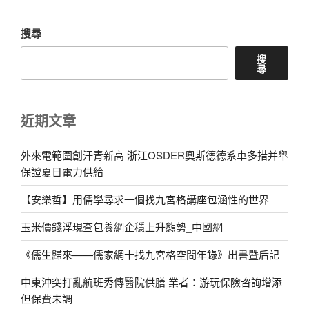
搜尋
搜
尋
近期文章
外來電範圍創汗青新高 浙江OSDER奧斯德德系車多措并舉
保證夏日電力供給
【安樂哲】用儒學尋求一個找九宮格講座包涵性的世界
玉米價錢浮現查包養網企穩上升態勢_中國網
《儒生歸來——儒家網十找九宮格空間年錄》出書暨后記
中東沖突打亂航班秀傳醫院供膳 業者：游玩保險咨詢增添
但保費未調