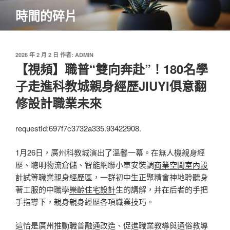
跳
時間的碎片
至
主
要
內
發
2026 年 2 月 2 日
作者:
ADMIN
佈
【視頻】職普“雙向奔赴”！180名學
容
於
子走進科教城親身經歷JIUYI俱意翻
修設計職業未來
requestId:697f7c3732a335.93422908.
1月26日，廣州科教城演出了溫馨一幕。在無人機親身經
歷、聰明物流倉儲、智能網聯小車安裝調
商業空間室內設
計
試等職業親身經歷區，一群初中生正聚精會神地聆聽身
著工服的中職學
樂齡住宅設計
生的講解，并在后者的手把
手指導下，親身親身經歷各項職業技巧。
這恰是廣州推動職普融通改造、促進職業教導與通俗教導