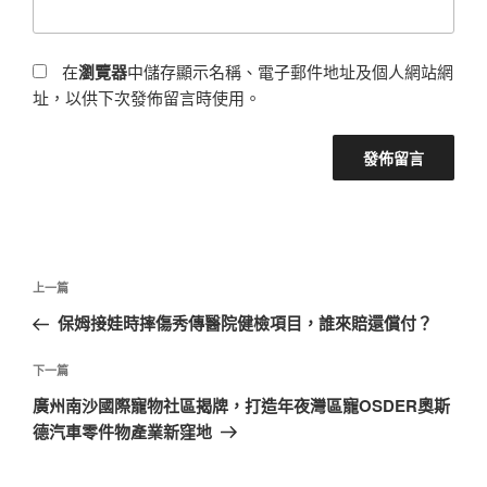
在
瀏覽器
中儲存顯示名稱、電子郵件地址及個人網站網
址，以供下次發佈留言時使用。
文
上
上一篇
章
一
保姆接娃時摔傷秀傳醫院健檢項目，誰來賠還償付？
導
篇
覽
文
下
下一篇
章
一
廣州南沙國際寵物社區揭牌，打造年夜灣區寵OSDER奧斯
篇
德汽車零件物產業新窪地
文
章