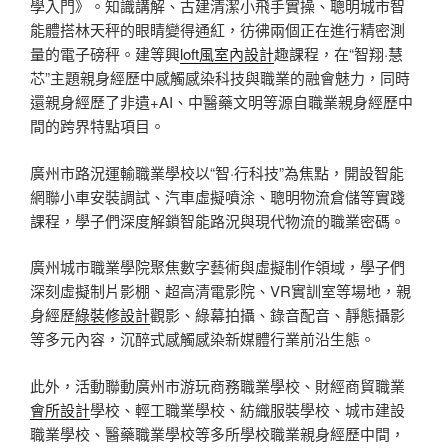
學入門》。知識講解、古建清潔小飛手實操、聰明城市智
能體搭林天秤的眼睛變得通紅，彷彿兩個正在進行精密測
量的電子磅秤。建等興
loft風室內設計
趣課程，在“智翔·慧
芯”主題親身經歷中感觸感染科技與職業的融會魅力，同時
還親身經歷了非遺+AI、中醫藥文明等源自職業親身經歷中
間的跨界特點項目。
廣州市路況運輸職業學校以“智·行科技”為焦點，開設智能
網聯小車安裝調試、汽車虛擬噴涂、聰明物流倉儲等實踐
課程，學子們深度解鎖智能路況與現代物流的職業密碼。
廣州城市職業學院聚焦數字藝術與虛擬制作領域，學子們
深刻虛擬制片影棚、超高清電影院、VR實訓室等場地，親
身經歷
綠裝修設計
觀影、綠幕拍攝、錄音配音、靜態攝影
等多元內容，沉醉式感觸感染新媒體行業前沿生態。
此外，活動聯動廣州市游玩商務職業學校、財經商貿職業
會所設計
學校、輕工職業學校、紡織服裝學校、城市建設
職業學校、醫藥職業學校等多所學校職業親身經歷中間，