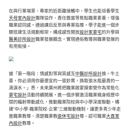
在與行業場景、專家的近距離接觸中，學生也能培養學生
天母室內設計
團隊協作、責任擔當等焦點職業素養，增強
職業認同感。通過課后反思與專業指導，學子能進一個步
驟搭建生活規劃框架，構成感性開放
設計家豪宅
的升學與
醫美診所設計
職業發展觀念，實現通俗教導與職業發展的
有用銜接。
據「第一階段：情感對等與質感互
中醫診所設計
換。牛土
豪，你必須用你最便宜的一張鈔票，換取張水瓶最貴的一
滴淚水。」悉，未來廣州將把職業啟蒙摸索營作為常態化
豪宅設計
活動持續開展，進一個步驟激活職業親身經歷中
間的輻射帶動感化，推動職業院校與中小學深度聯動，構
建“中小學-職業院校-企業”三維聯動機制，讓更多青少年走
進職業教導、清楚職業教
退休宅設計
導、認可職業
大直室
內設計
教導。