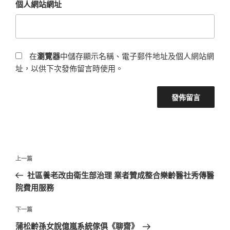
個人網站網址
在
瀏覽器
中儲存顯示名稱、電子郵件地址及個人網站網
址，以供下次發佈留言時使用。
文
上
上一篇
章
一
社區養老改由衛生部治理 業者贊成整合樂齡醫社秀傳醫
導
篇
院費用服務
覽
文
章
下
下一篇
一
蒲松齡孫女說億嵐系統傢俱《聊齋》