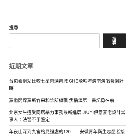
篇
文
章
搜尋
搜
尋
近期文章
台包養網站比較七星閃爍泉城 SHE飛輪海濟南演唱會倒計
時
黨徽閃爍黨新竹森和診所旗飄 焦橋鎮第一書記勇在前
北京女生遭受同居暴力事務最新進展 JIUYI俱意豪宅設計當
事人：法醫不予鑒定
年夜山深到九宮格見證處的120——安徽青年衛生志愿者接