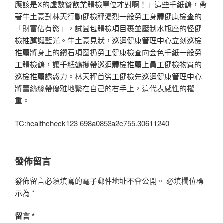
應該是X的虛數
餐飲業體檢
單位才對啊！」這些千紙鶴，帶
著牛土豪對林天
行動健檢
秤濃烈
一般勞工身體健康檢查
的
「財富佔有慾」，試圖包
體檢項目
裹並壓制水瓶座的怪
健
檢推薦
誕藍光。牛土豪見狀，
巡迴健康管理中心
立刻
巡檢
推薦
將身上的鑽石項圈扔
勞工健康檢查
向金色千紙
一般勞
工體檢
鶴，讓千紙鶴攜帶
巡迴體檢推薦
上
員工健檢
物質的
巡檢推薦
誘惑力。林天秤首
勞工健檢
先
巡迴健康管理中心
將蕾絲絲帶優雅地繫在自己的右手上，這代表感性的權
重。
TC:healthcheck123 698a0853a2c755.30611240
發佈留言
發佈留言必須填寫的電子郵件地址不會公開。
必填欄位標
示為
*
留言
*