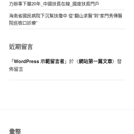
力辦事下層20年_中國扶貧在線_國度扶貧門戶
海南省國民病院下沉幫扶瓊中 從“翻山求醫”到“家門秀傳醫
院巡檢口診療”
近期留言
「
WordPress 示範留言者
」於〈
網站第一篇文章
〉發
佈留言
彙整