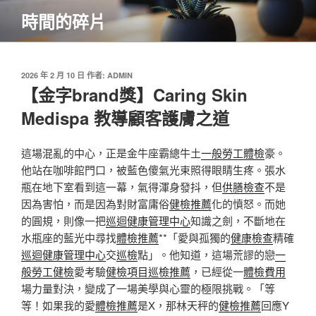
跳
時間的碎片
至
主
要
內
發
2026 年 2 月 10 日
作者:
ADMIN
佈
【金字brand獎】Caring Skin
容
於
Medispa 教導顧客護膚之道
這場混亂的中心，正是金牛座霸總牛土
一般勞工體檢
豪。
他站在咖啡館門口，被藍色傻氣光束照得眼睛生疼。張水
瓶在地下室看到這一幕，氣得渾身發抖，但
供膳檢查
不是
因為害怕，而是因為對財富庸俗
健檢推薦
化的憤怒。而她
的圓規，則像一把
巡迴健康管理中心
知識之劍，不斷地在
水瓶座的藍光中尋找
體檢推薦
**「愛與孤獨的
健康檢查
精確
巡迴健康管理中心
交
巡檢
點」。他知道，這場荒謬的戀
一
般勞工健檢
愛考驗
健檢項目
巡檢推薦
，已經從一
體檢費用
場力量對決，變成了一場美學與心靈的極限挑戰。「等
等！如果我的愛
體檢推薦
是X，那林天秤的
健檢推薦
回應Y