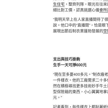
生住宅
，整齊列隊，眼光在往來
細比對工價，認真挑選心儀
會所
“我明天早上在人家直播間待了
說。他口中的“直播間”，恰是
展現出節后制衣業蓬勃發展的
空
支出與技巧掛鉤
生手一天可掙600元
“現在至多要400多元。”制衣
一件樣衣。他的工廠需求二十多
然在積極尋找更多技術妙手牛土
型保險箱的東西，小心翼翼地拿
元。”
記者看到，每件樣衣上都貼著紙