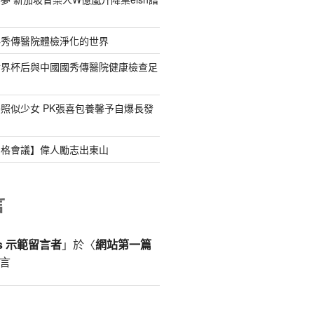
料秀傳醫院體檢淨化的世界
世界杯后與中國國秀傳醫院健康檢查足
照似少女 PK張喜包養馨予自爆長發
宮格會議】偉人勵志出東山
言
ss 示範留言者
」於〈
網站第一篇
言