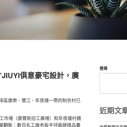
搜尋
JIUYI俱意豪宅設計，廣
珠區康樂、鷺江、年夜塘一帶的制衣村已
近期文
零工市場（康鷺新招工廣場）和年夜塘村橋
屋翻新
：數百名工廠老板手持裁縫樣品
養
放棄教職追音樂