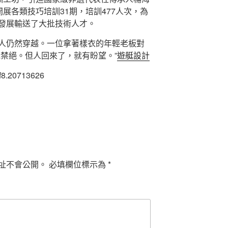
開展各類技巧培訓31期，培訓477人次，為
發展輸送了大批技術人才。
人仍然穿越。一位拿著樣衣的年輕老板對
說禁絕。但人回來了，就有盼望。”
遊艇設計
5f8.20713626
址不會公開。
必填欄位標示為
*