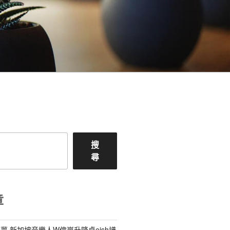
搜
尋
章
夢 新加坡音樂人W億嵐升降桌eish譜