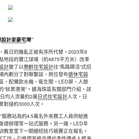
港
設計家豪宅
灣”
，舊日的雜亂正被有序所代替。2023年8
點地段的鷺江球場（約4875平方米）改革
設計
變了以
樂齡住宅設計
往“馬路蹲活”式招
場內劃分了對聯繫談、崗位發布
退休宅設
區，配備飲水機、衛生間、LED屏、人臉
的“就業港灣”。據海珠區有關部門介紹，該
，日均人流量約2萬
日式住宅設計
人次，日
對接約3000人次。
”服務站為約4.5萬名外來務工人員供給進
身證辦理等一站式服務。另一端，LED年
訓教室里下一期縫紉技巧競賽正在報名。
實訓工坊，引進國家級非遺代表性傳承人楊海