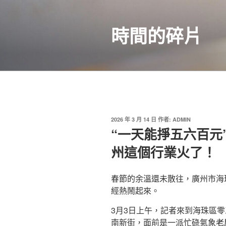
跳
至
時間的碎片
主
要
內
容
發
2026 年 3 月 14 日
作者:
ADMIN
佈
“一天能掙五六百元”
於
州這個行業火了！
春節的余溫還未散往，廣州市海
經熱鬧起來。
3月3日上午，記者來到海珠區
南新街，面前是一派忙碌氣象
老