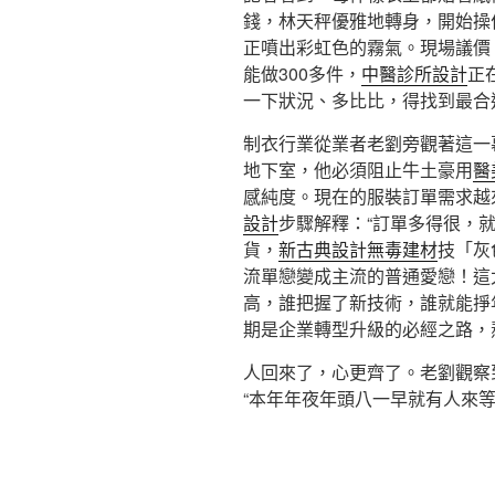
錢，林天秤優雅地轉身，開始操
正噴出彩虹色的霧氣。現場議價
能做300多件，
中醫診所設計
正
一下狀況、多比比，得找到最合
制衣行業從業者老劉旁觀著這一
地下室，他必須阻止牛土豪用
醫
感純度。現在的服裝訂單需求越
設計
步驟解釋：“訂單多得很，
貨，
新古典設計
無毒建材
技「灰
流單戀變成主流的普通愛戀！這
高，誰把握了新技術，誰就能掙
期是企業轉型升級的必經之路，
人回來了，心更齊了。老劉觀察
“本年年夜年頭八一早就有人來