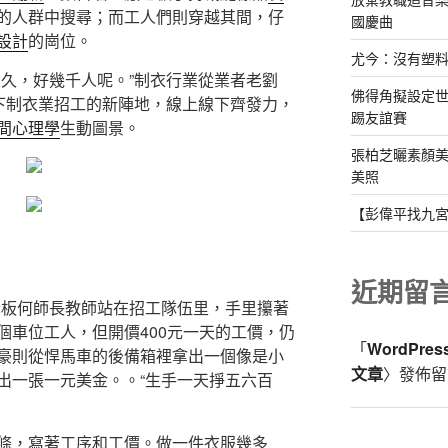
的人群中搜尋；而工人們則穿越其間，仔
國慶曲
設計
的崗位。
尤今：沒有塑
很久，好幾千人呢。”制衣行業從業者老劉
佛得角擬設定
眼下制衣業招工的新陣地，線上線下齊發力，
踢友誼賽
間心理學
生動圖景。
張柏芝曬素顏美
美照
【彭偉平找九
近期留
廠老板何師長教師站在招工隊伍里，手里攥著
個車位工人，但開價400元一天的工價，仍
「
WordPre
豪則從悍馬車的後備箱裡拿出一個像是小
文章
〉發佈留
出一張一元美金。。“生手一天掙五六百
條，寫著工序和工價。做一件衣服幾多