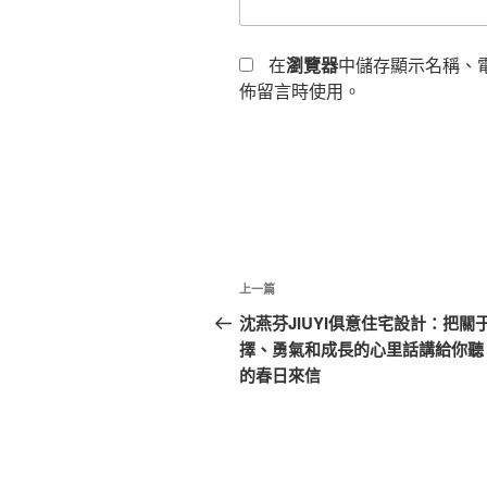
在
瀏覽器
中儲存顯示名稱、
佈留言時使用。
文
上
上一篇
章
一
沈燕芬JIUYI俱意住宅設計：把關
篇
擇、勇氣和成長的心里話講給你聽 |
導
文
的春日來信
覽
章