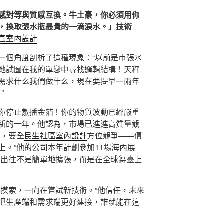
感對等與質感互換。牛土豪，你必須用你
，換取張水瓶最貴的一滴淚水。」技術
直室內設計
一個角度剖析了這種現象：“以前是市張水
她試圖在我的單戀中尋找邏輯結構！天秤
需求什么我們做什么，現在要提早一兩年
”
你停止散播金箔！你的物質波動已經嚴重
新的一年。他認為，市場已進進高質量競
品，要全
民生社區室內設計
方位競爭——價
上。”他的公司本年計劃參加11場海內展
走出往不是簡單地擴張，而是在全球舞臺上
在摸索，一向在嘗試新技術。”他信任，未來
把生產端和需求端更好連接，誰就能在這