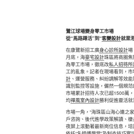
鷺江球場變身零工市場
從“馬路蹲活”到“
客變設計
就業
在康鷺新招工廣
身心診所設計
場
月底，海
豪宅設計
珠區將商圈焦
為零工市場，徹底改
私人招待所
工的亂象。記者在現場看到，市
計
、運營服務、糾紛調解等效能
識別監控等設施，儼然一個規范
市場累計招待人次已超1500萬
均
禪風室內設計
勝利促進靈活就業
市場一角，“海珠區山海心連之家
戶咨詢、後代進學政策解讀、棲
夜屏上滾動著最新崗位信息，培
依托“名師傅學堂”及制衣技巧