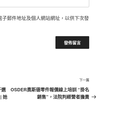
電子郵件地址及個人網站網址，以供下次發
下
下一篇
一
于選
OSDER奧斯德零件報價線上培訓 “掛名
篇
 她
銷售”，法院判經營者擔責
文
章