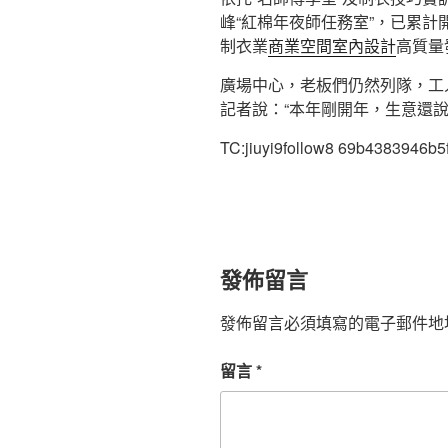
峰“紅棉年夜師任務室”，已累計
制衣業
商業空間室內設計
高質量
廣場中心，老板們仍然列隊，工
記者說：“本年剛開年，生意還
TC:jiuyi9follow8 69b4383946b
發佈留言
發佈留言必須填寫的電子郵件地
留言
*