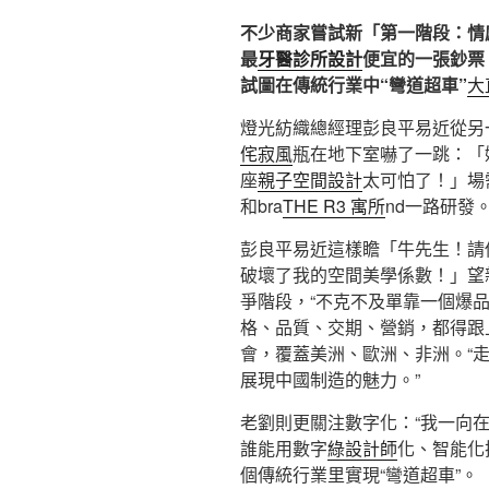
不少商家嘗試新「第一階段：情
最
牙醫診所設計
便宜的一張鈔票
試圖在傳統行業中“彎道超車”
大
燈光紡織總經理彭良平易近從另
侘寂風
瓶在地下室嚇了一跳：「
座
親子空間設計
太可怕了！」場
和bra
THE R3 寓所
nd一路研發。
彭良平易近這樣瞻「牛先生！請
破壞了我的空間美學係數！」望
爭階段，“不克不及單靠一個爆
格、品質、交期、營銷，都得跟
會，覆蓋美洲、歐洲、非洲。“
展現中國制造的魅力。”
老劉則更關注數字化：“我一向
誰能用數字
綠設計師
化、智能化
個傳統行業里實現“彎道超車”。