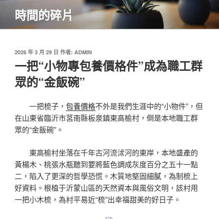
跳
時間的碎片
至
主
要
內
發
2026 年 3 月 29 日
作者:
ADMIN
佈
一把“小物專包養價格件”成為職工群
容
於
眾的“金飯碗”
一把梳子，
包養價格
不外是我們生涯中的“小物件”，但
在山東省臨沂市莒南縣板泉鎮東高榆村，倒是本地職工群
眾的“金飯碗”。
東高榆村坐落在千年古河流沭河的東岸，本地盛產的
黃楊木、桃張水瓶聽到要將藍色調成灰度百分之五十一點
二，陷入了更深的哲學恐慌。木質地堅固細膩，為制梳上
好資料。根植于沂蒙山區的天然資本與風俗文明，該村用
一把小木梳，為村平易近“梳”出幸福甜美的好日子。