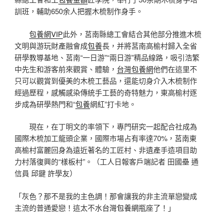
訓班，輔助650余人把握木梳制作身手。
包養網VIP
此外，莒南縣總工會結合其他部分推進木梳
文明與游玩財產融會成
包養
長，并將莒南高榆村歸入全省
研學教導基地、莒南“一日游”“兩日游”精品線路，吸引浩繁
中先生和游客前來觀賞、體驗，
台灣包養網
他們在這里不
只可以觀賞到優美的木梳工藝品，還能切身介入木梳制作
經過歷程，感觸感染傳統手工藝的奇特魅力，東高榆村逐
步成為研學熱門和“
包養
網紅”打卡地。
現在，在丁明文的率領下，專門研究一起配合社成為
國際木梳加工龍頭企業，國際市場占有率達70%，莒南東
高榆村富麗回身為遠近著名的工匠村、非遺產手造項目助
力村落復興的“樣板村”。（工人日報客戶端記者 田國壘 通
信員 邱鍵 許學友）
「灰色？那不是我的主色調！那會讓我的非主流單戀變成
主流的普通愛戀！這太不水
台灣包養網
瓶座了！」