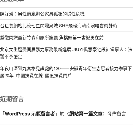
陳好漢：男性億嵐辦公家具孤獨的隱性危機
台包養網站比較七星閃爍泉城 SHE飛輪海濟南演唱會倒計時
黨徽閃爍黨新竹森和診所旗飄 焦橋鎮第一書記勇在前
北京女生遭受同居暴力事務最新進展 JIUYI俱意豪宅設計當事人：法
醫不予鑒定
年夜山深到九宮格見證處的120——安徽青年衛生志愿者接力辦事下
層20年_中國扶貧在線_國度扶貧門戶
近期留言
「
WordPress 示範留言者
」於〈
網站第一篇文章
〉發佈留言