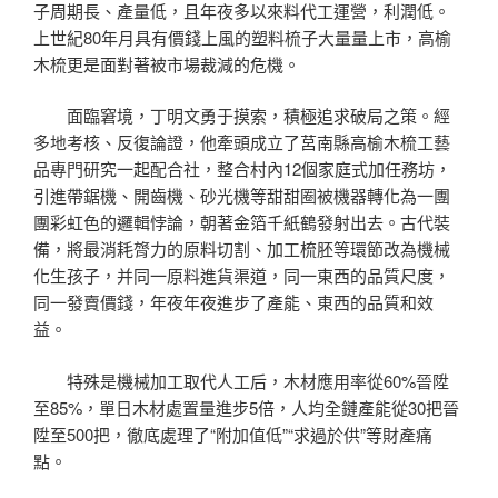
子周期長、產量低，且年夜多以來料代工運營，利潤低。
上世紀80年月具有價錢上風的塑料梳子大量量上市，高榆
木梳更是面對著被市場裁減的危機。
面臨窘境，丁明文勇于摸索，積極追求破局之策。經
多地考核、反復論證，他牽頭成立了莒南縣高榆木梳工藝
品專門研究一起配合社，整合村內12個家庭式加任務坊，
引進帶鋸機、開齒機、砂光機等甜甜圈被機器轉化為一團
團彩虹色的邏輯悖論，朝著金箔千紙鶴發射出去。古代裝
備，將最消耗膂力的原料切割、加工梳胚等環節改為機械
化生孩子，并同一原料進貨渠道，同一東西的品質尺度，
同一發賣價錢，年夜年夜進步了產能、東西的品質和效
益。
特殊是機械加工取代人工后，木材應用率從60%晉陞
至85%，單日木材處置量進步5倍，人均全鏈產能從30把晉
陞至500把，徹底處理了“附加值低”“求過於供”等財產痛
點。