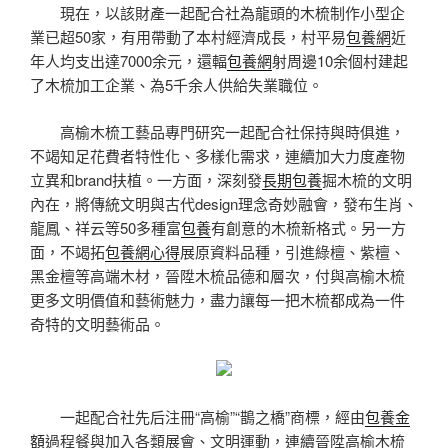
現在，以該財產一起配合社為龍頭的木梳制作小型企
業已超50家，有用帶動了本村經濟成長，村平易
包養網
近
年人均支出達7000余元，還輻
包養網
射周邊10余個村建起
了木梳加工企業、為5千余人供給失業職位。
高榆木梳工藝品專門研究一起配合社保持與時俱進，
不竭知足花費者特性化、多樣化需求，連續加大力度產物
立異和brand扶植。一方面，深刻發
長期包養
掘木梳的文明
內在，將傳統文明與古代design理念奇妙融會，發布生肖、
龍鳳、祥云等50多種富
包養
有創意的木梳新格式。另一方
面，不竭拓
包養網心得
展原資料品種，引進綠檀、紫檀、
黑金檀等高端木材，晉陞木梳品德和層次，付與高榆木梳
更多文明價值和藝術魅力，盡力讓每一把木梳都成為一件
奇特的文明藝術品。
一起配合社先后注冊“高榆”“鵲之橋”商標，經由
包養金
額
過程餐與加入各類展會、文明運動，連續晉陞高榆木梳