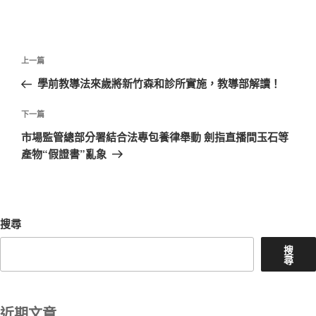
文
上
上一篇
章
一
學前教導法來歲將新竹森和診所實施，教導部解讀！
導
篇
覽
文
下
下一篇
章
一
市場監管總部分署結合法專包養律舉動 劍指直播間玉石等
篇
產物“假證書”亂象
文
章
搜尋
搜
尋
近期文章