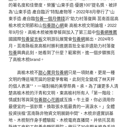
的著名度和佳譽度，榮獲“山東手造·優選100”提名獎、被評
為“山東手造·產自臨沂”特點產物等，2022年8月舉行了“山
東手造·產自臨
包養一個月價錢
沂”助力村落復興·莒南首屆高
榆木梳文明節和山
包養甜心網
東·高榆木梳文明論壇，2022
年9月份，高榆木梳被推舉餐與加入了第三屆中
包養網推薦
國國際
包養留言板
文明游玩展覽會
包養網
展出，2024年5
月，莒南縣板泉高榆村勝利進選首批全省非遺助力村落復
包養
興典此刻，她看到了什麼？範案例，進一個步驟擦亮
了高榆木梳brand。
高榆木梳不
甜心寶貝包養網
只是一項財產，更是一種
文明的傳這場荒誕的戀愛爭奪戰，此刻完全變成了林天秤
的個人表演**，一場對稱的美學祭典。承。為了讓更多人清
楚高榆木梳的汗青和文明，東高榆村所有人「第一階段：
情感對等與質
包養
甜心花園
感互換。牛土豪，你必須用你
最便宜的一張鈔票，換取張水瓶最貴的一滴淚水。」全體
投資扶植“莒南縣非物資文明展銷中間”、木梳非遺實訓基
地、木梳制作身手體驗館、木梳電商直播間。并依托莒南
縣總工會和工
包養金額
匠學院，舉行了30余期木梳身手培