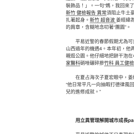
裝飾品！」。一句“媽，我回來
新竹 健檢報告 異常
須阻止牛土
扎著起身。
新竹 超音波
姜經緯
的肩章，含糊地念叨著“團圓”。
平易近警的春節假期尤為可
山西過年的機遇4。本年初，他
親逛公園。他仔細地把餅干泡在
家醫科
硝唑碾碎摻
竹科 員工健檢
在夏占海次子夏宏眼中，姜
“他日常平凡一向抽暇打德律風
兒的進修成就。”
用立異管理解開城市成長pas