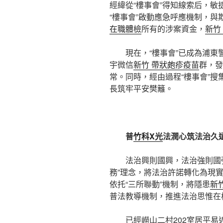
經緯從“樓事會”得知線索后，
“樓事會”啟動應急呼應機制，與
在職體檢
所有的涉案資金，
新竹
現在，“樓事會”已成為浦
宇微信
新竹 帶狀皰疹疫苗
群，發
常。同時，經由過程“樓事會”
長筑牢平安樊籬。
普
竹科X光
法潤心筑法治久
法治興則國興，法治強則國強
務”理念，將法治許諾轉化為現
依托“三所聯動”機制，將隱患
新竹
普法教導機制，推進法治思惟在
已經嶗山二村202室居平