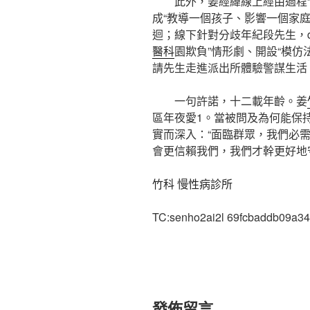
此外，姜經緯線上經由過程
成“教導一個孩子、影響一個家庭
迴；線下針對分歧年紀段先生，de
醫科
園欺負”情形劇、開設“模仿
請先生走進派出所體驗警謀生活
一句許諾，十二載年齡。姜
區年夜愛1。當被問及為何能保持
實而深入：“面臨群眾，我們必
會更信賴我們，我們才幹更好地
竹科 慢性病診所
TC:senho2ai2l 69fcbaddb09a3
發佈留言