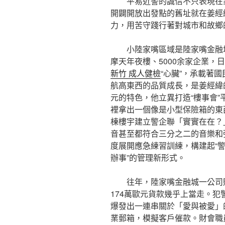
平易近警的誠信不只表現在
開闢開放出發點的舊址就在姜經
力，用苦守踐行著對城市和故鄉
小陸家嘴區域是陸家嘴金融
摩天年夜樓、5000余家企業，
新竹 成人健檢
“心臟”，承載著
航高東西的品質成長，是姜經緯
元的特色，他立異打造“樓事會
裡拿出一個像是小型保險箱的東
棟樓宇建立警企聯「實實在在？
音甚至都符合三分之二的音樂和
度展開應急練習訓練，構建起“
辦事”的管理新形式。
往年，陸家嘴金融城一公司
174萬歐元貨款幾乎上當走。
爆發出一連串關於「愛與被愛」
業郵箱，模擬客戶催款。財會職