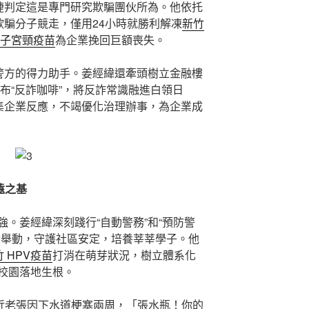
敏捷判定這是專門研究欺騙團伙所為。他依托
欺騙分子競走，僅用24小時就勝利解凍
新竹
 子宮頸疫苗
為企業挽回巨額喪失。
東警方的得力助手。姜經緯還牽頭樹立金融樓
布“反詐咖啡”，將反詐常識融進白領日
搜集企業反應，不竭優化治理辦事，為企業成
遠之基
。姜經緯深刻踐行“自動警務”和“預防警
實舉動，守護社區安定，培養莘莘學子。他
 HPV疫苗
打消在萌芽狀況，樹立體系化
校園落地生根。
易近老張因下水道梗塞兩周，「張水瓶！你的