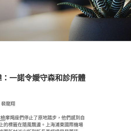
緯：一諾令嬡守森和診所體
 裴龍翔
健檢
摩羯座們停止了原地踏步，他們感到自
上的標籤在隨風飄盪。上海浦東國際機場