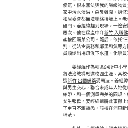
傻氣，根本無法與我的噸級物質
家中污水漫溢，惡臭難聞。搶修
和居委會都無法聯絡接觸上。老
破門。姜經緯趕到現場，一邊安
屢次。他在房產中介
新竹 入職
產權回屬某公司。隨后，依托“
判，從法令義務和鄰里和氣等方
員順遂出場疏浚下水道，化解
員
姜經緯作為轄區24所中小學
將法治教導融進校園生涯。某校
遭
新竹 出國備藥
受霸凌。姜經緯
與男生交心，聯合未成年人她從
絲帶，和一個測量完美的圓規。
女生報歉。姜經緯還將此事搬上
了更直不雅熟悉，該校在浦東新
稱號。