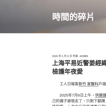
跳
至
時間的碎片
主
要
內
容
發
2026 年 5 月 8 日
作者:
ADMIN
佈
上海平易近警姜經
於
檢護年夜愛
工人日報客
新竹 家醫科
戶端
2025年7月6日上午，
供膳
己的襪子被吸走了，只剩下腳踝