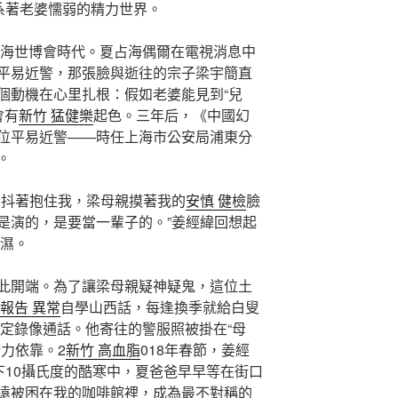
系著老婆懦弱的精力世界。
年上海世博會時代。夏占海偶爾在電視消息中
平易近警，那張臉與逝往的宗子梁宇簡直
個動機在心里扎根：假如老婆能見到“兒
會有
新竹 猛健樂
起色。三年后，《中國幻
位平易近警——時任上海市公安局浦東分
。
發抖著抱住我，梁母親摸著我的
安慎 健檢
臉
’不是演的，是要當一輩子的。”姜經緯回想起
潮濕。
此開端。為了讓梁母親疑神疑鬼，這位土
報告 異常
自學山西話，每逢換季就給白叟
定錄像通話。他寄往的警服照被掛在“母
力依靠。2
新竹 高血脂
018年春節，姜經
下10攝氏度的酷寒中，夏爸爸早早等在街口
遠被困在我的咖啡館裡，成為最不對稱的