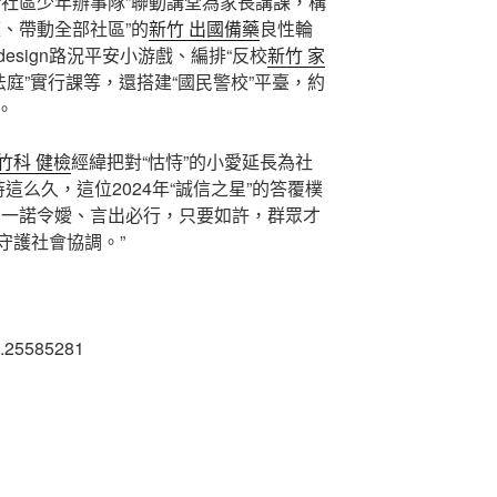
“社區少年辦事隊”聯動講堂為家長講課，構
、帶動全部社區”的
新竹 出國備藥
良性輪
sign路況平安小游戲、編排“反校
新竹 家
法庭”實行課等，還搭建“國民警校”平臺，約
。
竹科 健檢
經緯把對“怙恃”的小愛延長為社
這么久，這位2024年“誠信之星”的答覆樸
需一諾令嬡、言出必行，只要如許，群眾才
守護社會協調。”
4.25585281