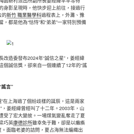
梅園新村派出所副所長姜經緯早早等待
的身影呈現時，他快步迎上前往，接過行
去的
新竹 職業醫學科
過程表上，外灘、豫
，都是他為“怙恃”和“弟弟”一家特別預備
改造委發布2024年“誠信之星”，姜經緯
這個誠信獎，卻來自一個連續了12年的“謠
謠言”
親”在上海過了個紛歧樣的誕辰，這是兩家
”，姜經緯曾經叫了十二年。2003年，山
遭受了宏大變故。一場煤氣變亂奪走了夏
梁巧英
康德診所
雖幸免于難，卻是以癱瘓
度。面臨老婆的詰問，夏占海無法編織出