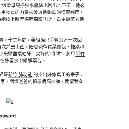
了”讓梁母親掙張水瓶猛地衝出地下室，他必
豪用物質的力量來破壞他眼淚的情感純度。
為她換上新年棉鞋
森和診所
，白叟撫摩著他
貴。十二年間，姜經緯只爭奪到這一次回
再次前去山西，陪夏爸爸買菜做飯，推梁母
小米粥里喂給牙口欠好的“母親”，將甲
新竹
在蜂蜜水中緩解藥苦。
經緯
新竹 肺功能
的支出好像真正的宗子：
回家，關懷爸爸的糖尿病高血壓，關懷我女
sword