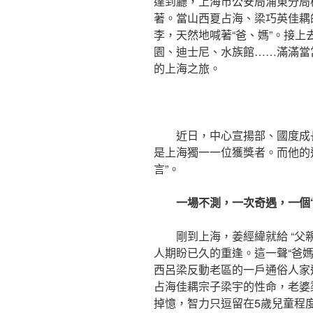
達到廳，上海市公安局浦東分局
著。當山西夏占海、梁巧英佳耦
李，天然地喊著“爸、媽”。接上
園、迪士尼、水族館……滿滿當當
的上海之旅。
近日，中心宣揚部、國度成長
是上海獨一一位獲獎者。而他的
言”。
一場不測，一次奇遇，一個“
剛到上海，姜經緯就給 “父
人期盼已久的重逢。這一聲“爸媽
西呂梁反動老區的一戶通俗人家
占海佳耦宗子梁宇的性命，老婆
掉憶，智力只逗留在5歲兒童程