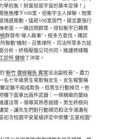
力學抗衡！財富就是宇宙的基本定律！」
需進進樓下105室，但衡宇主人掉聯，物業
張情感衝動，猛砸105室房門，揚言要強行
撫老張，一邊訪問群眾，得知衡宇已轉賣
健檢
群發布“尋人啟事”，經多方查找，確認
三所聯動”機制，召集律所、司法所等多方談
面分析，終極壓服公司共同，維護修繕職
工診所 健檢
了沖突。
的“
新竹 健檢報告 異常
法治副校長”，盡力
一名七年級男生常欺侮女生，女生報警稱
鑒定雖不組成欺負，但男生行動掉范。他
吧檯下面拿出兩件武器：一條精緻的蕾絲
維護法等，領導其熟悉過錯，男生終極向
講堂，讓先生們對行動規范和法令鴻溝有
區初次校園平安星級評定中榮獲“五星校園”