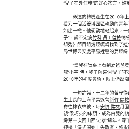
“兒子在外任務”的好心謠言，維
命運的轉機產生在2010
看到一個活著博園區執勤的青年
如出一轍。他衝動地站起來，一
子”，說不定病
竹科 員工健檢
情
想秀》節目組幾經輾轉找到了這
局世博公安處平易近警的姜經緯
“當我在舞臺上看到夏爸爸
喊‘小宇’時，我了解這個‘兒子
2013年的初度會晤，眼眶仍然
一句許諾，十二年的苦守從
生土長的上海平易近警
新竹 健檢
寄往棉衣棉被，每
安慎 健檢
月固
親”梁巧英的床頭，成為白叟的精
緯第一次回山西“老家”過年。零
迎接「儀式開始！失敗者，將永