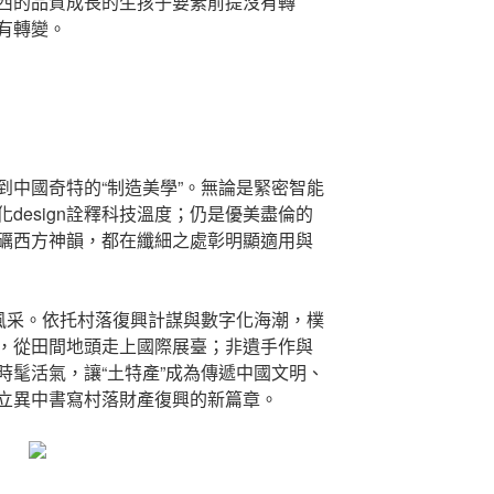
西的品質成長的生孩子要素前提沒有轉
有轉變。
到中國奇特的“制造美學”。無論是緊密智能
design詮釋科技溫度；仍是優美盡倫的
礪西方神韻，都在纖細之處彰明顯適用與
新風采。依托村落復興計謀與數字化海潮，樸
，從田間地頭走上國際展臺；非遺手作與
發時髦活氣，讓“土特產”成為傳遞中國文明、
立異中書寫村落財產復興的新篇章。