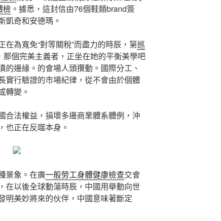
體檢
。據悉，這封信由76個鞋類brand簽
斯凱奇和安德瑪。
正在為寬免“對等關稅”而盡力的時辰，第
巡
秤，那個完美主義者，正坐在她的平衡美學吧
潰的邊緣。的會場人頭攢動。國際分工、
長實行驗證的市場紀律，從不會由於個體
或轉變。
國合法權益，損壞多邊商業體系體例，沖
，也正在反噬本身。
種景象。在廣
一般勞工身體健康檢查
交會
，在以後全球動蕩時辰，中國用舉動向世
發明美妙將來的伙伴，中國意味著斷定