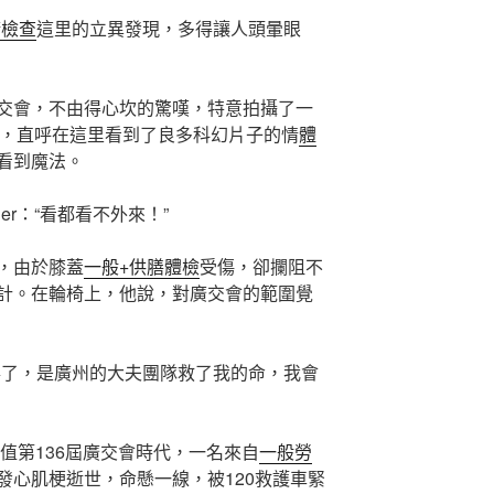
康檢查
這里的立異發現，多得讓人頭暈眼
交會，不由得心坎的驚嘆，特意拍攝了一
og，直呼在這里看到了良多科幻片子的情
體
看到魔法。
nder：“看都看不外來！”
，由於膝蓋
一般+供膳體檢
受傷，卻攔阻不
計。在輪椅上，他說，對廣交會的範圍覺
事了，是廣州的大夫團隊救了我的命，我會
正值第136屆廣交會時代，一名來自
一般勞
發心肌梗逝世，命懸一線，被120救護車緊