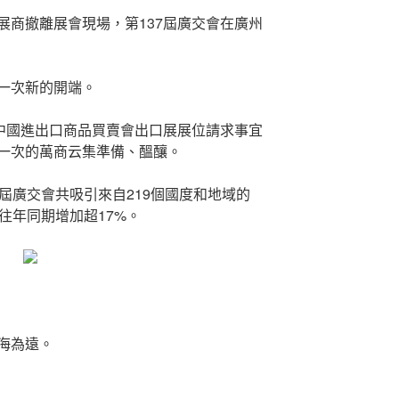
展商撤離展會現場，第137屆廣交會在廣州
一次新的開端。
屆中國進出口商品買賣會出口展展位請求事宜
一次的萬商云集準備、醞釀。
屆廣交會共吸引來自219個國度和地域的
往年同期增加超17%。
海為遠。