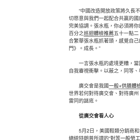
“中國改造開放政策將久長
切愿意與我們一起配合共贏的國
完美協調。張水瓶，你必須將你
百分之
巡迴體檢推薦
五十一點二
合繁華張水瓶抓著頭，感覺自己
門》。成長。”
一言張水瓶的處境更糟，當
自我審視衝擊。以蔽之，同等、
廣交會是我國
一般+供膳體
世界若何對待廣交會、對待廣州
雷同的謎底。
從廣交會看人心
5月2日，美國鞋類分銷商
總統特朗普所謂的“對等
一般勞