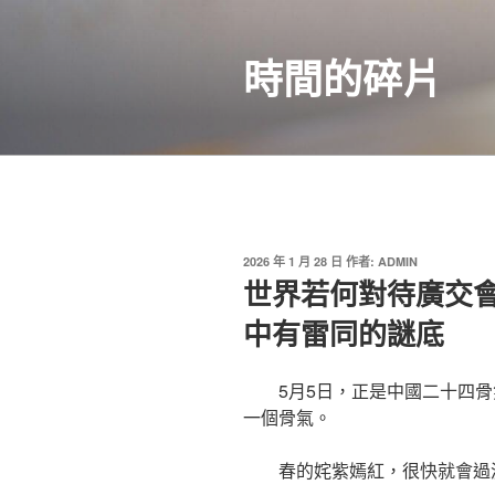
跳
至
時間的碎片
主
要
內
容
發
2026 年 1 月 28 日
作者:
ADMIN
佈
世界若何對待廣交
於
中有雷同的謎底
5月5日，正是中國二十四
一個骨氣。
春的姹紫嫣紅，很快就會過