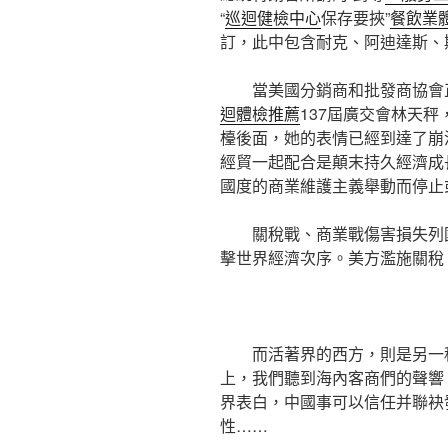
“
巡迴健檢中心
保存要挾”
餐飲業
訂，此中包含耐克、阿迪達斯、
當美國分銷商和批發商協會
迴體檢推薦
137屆廣交會林天
檯後面，她的表情已經到達了崩
經貿一起配合是顛末持久經濟成
國度的商業維護主義舉動而停止
關稅戰、商業戰傷害損失列
擊世界經濟次序。美方濫施關稅
而活著界的西方，則是另一
上，我們聽到海內客商們的聲響
界表白，中國事可以信任并聯袂
性……