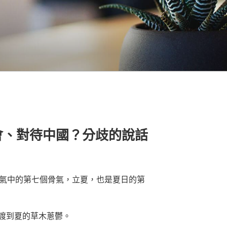
會、對待中國？分歧的說話
骨氣中的第七個骨氣，立夏，也是夏日的第
渡到夏的草木蔥鬱。