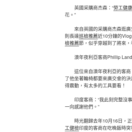
英國采購商杰森：“
勞工健
花。”
來自英國的采購商杰森逛廣
則長達
巡檢推薦
近10分鐘的Vl
檢推薦
節，似乎穿越到了將來，
澳年夜利亞客商Phillip La
這位來自澳年夜利亞的客商
了他坐著輪椅都要來廣交會的決
得震動，有太多的工具要看！
印度客商：“我此刻完整沒
一向感謝他們。”
時光翻歸去年10月16日，
工健檢
印度的客商在吃晚飯時突