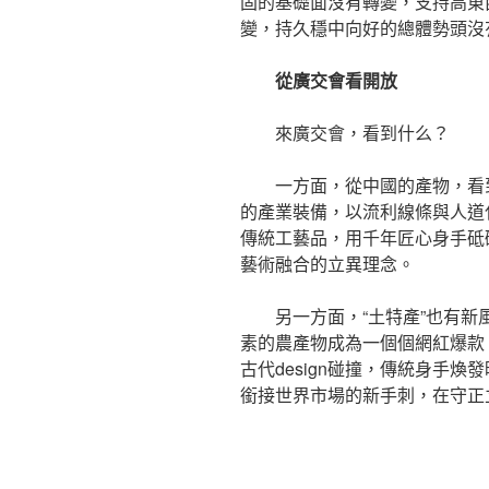
固的基礎面沒有轉變，支持高東
變，持久穩中向好的總體勢頭沒
從廣交會看開放
來廣交會，看到什么？
一方面，從中國的產物，看
的產業裝備，以流利線條與人道化
傳統工藝品，用千年匠心身手砥
藝術融合的立異理念。
另一方面，“土特產”也有
素的農產物成為一個個網紅爆款
古代design碰撞，傳統身手煥
銜接世界市場的新手刺，在守正