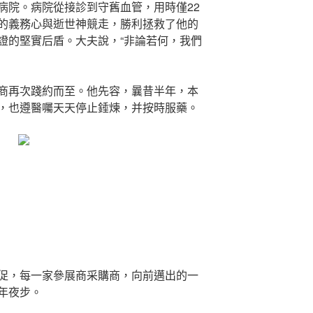
病院。病院從接診到守舊血管，用時僅22
的義務心與逝世神競走，勝利拯救了他的
證的堅實后盾。大夫說，“非論若何，我們
商再次踐約而至。他先容，曩昔半年，本
，也遵醫囑天天停止錘煉，并按時服藥。
促，每一家參展商采購商，向前邁出的一
年夜步。