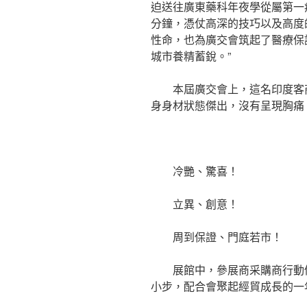
迫送往廣東藥科年夜學從屬第一
分鐘，憑仗高深的技巧以及高度
性命，也為廣交會筑起了醫療保
城市養精蓄銳。”
本屆廣交會上，這名印度客
身身材狀態傑出，沒有呈現胸痛
冷艷、驚喜！
立異、創意！
周到保證、門庭若市！
展館中，參展商采購商行動
小步，配合會聚起經貿成長的一