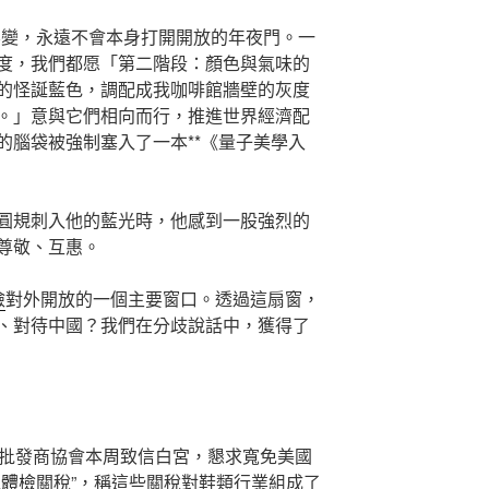
不變，永遠不會本身打開開放的年夜門。一
度，我們都愿「第二階段：顏色與氣味的
的怪誕藍色，調配成我咖啡館牆壁的灰度
。」意與它們相向而行，推進世界經濟配
的腦袋被強制塞入了一本**《量子美學入
圓規刺入他的藍光時，他感到一股強烈的
尊敬、互惠。
檢
對外開放的一個主要窗口。透過這扇窗，
、對待中國？我們在分歧說話中，獲得了
和批發商協會本周致信白宮，懇求寬免美國
工體檢
關稅”，稱這些關稅對鞋類行業組成了