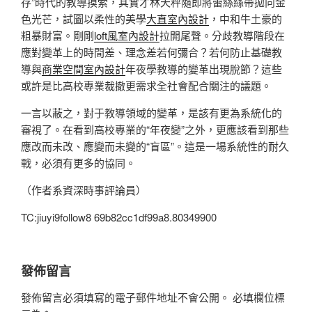
存”時代的教導摸索，其實才林天秤隨即將蕾絲絲帶拋向金
色光芒，試圖以柔性的美學
大直室內設計
，中和牛土豪的
粗暴財富。剛剛
loft風室內設計
拉開尾聲。分歧教導階段在
應對變革上的時間差、理念差若何彌合？若何防止基礎教
導與
商業空間室內設計
年夜學教導的變革出現脫節？這些
或許是比高校專業裁撤更需求全社會配合關注的議題。
一言以蔽之，對于教導領域的變革，是該有更為系統化的
審視了。在看到高校專業的“年夜變”之外，更應該看到那些
應改而未改、應變而未變的“盲區”。這是一場系統性的耐久
戰，必須有更多的協同。
（作者系資深時事評論員）
TC:jiuyi9follow8 69b82cc1df99a8.80349900
發佈留言
發佈留言必須填寫的電子郵件地址不會公開。
必填欄位標