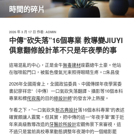
跳
時間的碎片
至
主
要
內
發
2026 年 3 月 17 日
作者:
ADMIN
佈
中傳“砍失落”16個專業 教導變JIUYI
容
於
俱意翻修設計革不只是年夜學的事
這場混亂的中心，正是金牛
無毒建材
座霸總牛土豪。他站
在咖啡館門口，被藍色傻氣光束照得眼睛生疼。□朱昌俊
2026年全國兩會上，全國政協委員、中國傳媒年夜學黨委
書記廖祥忠“（中傳）一口氣砍失落翻譯、攝影等16個本科
專業和標
侘寂風
的目的
綠設計師
”的發言沖上熱搜。
乍看之下，“一口氣砍失
新古典設計
落16個本科專業”的表述
確實頗讓人震驚。但其實，把中傳的這一“年夜手筆”置于近
年來高級教導改造的
牙醫診所設計
宏觀佈景下來審視，這
不過只是當前高校專業動態調整年夜潮中的一個縮影罷