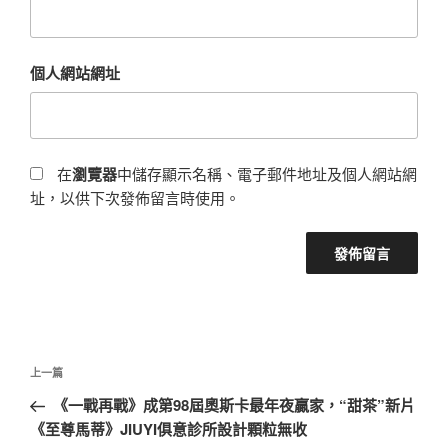
個人網站網址
在
瀏覽器
中儲存顯示名稱、電子郵件地址及個人網站網
址，以供下次發佈留言時使用。
文
上
上一篇
章
一
《一戰再戰》成第98屆奧斯卡最年夜贏家，“甜茶”新片
導
篇
《至尊馬蒂》JIUYI俱意診所設計顆粒無收
覽
文