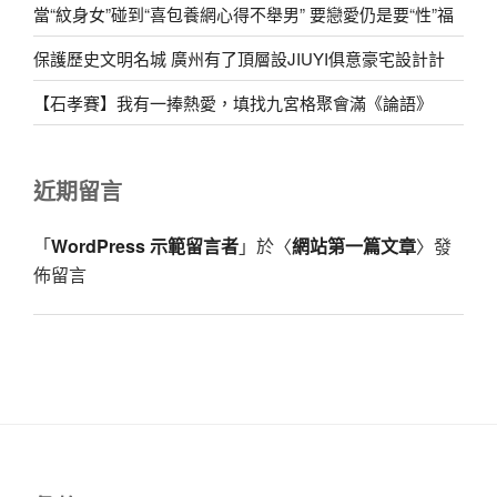
當“紋身女”碰到“喜包養網心得不舉男” 要戀愛仍是要“性”福
保護歷史文明名城 廣州有了頂層設JIUYI俱意豪宅設計計
【石孝賽】我有一捧熱愛，填找九宮格聚會滿《論語》
近期留言
「
WordPress 示範留言者
」於〈
網站第一篇文章
〉發
佈留言