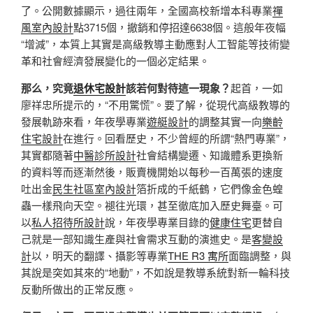
了。公開數據顯示，過往兩年，全國高校新增本科專業
禪
風室內設計
點3715個，撤銷和停招達6638個。這般年夜幅
“增減”，本質上其實是高級教導主動應對人工智能等技術變
革和社會經濟發展變化的一個必定結果。
那么，究竟
退休宅設計
該若何對待這一現象？
起首，一如
廖祥忠所提示的，“不用驚慌”。要了解，從現代高級教導的
發展軌跡來看，年夜學專業
遊艇設計
的調整其實一向
樂齡
住宅設計
在進行。回看歷史，不少曾經的所謂“熱門專業”，
其實都隨著
中醫診所設計
社會結構變遷、知識體系更換新
的資料等而逐漸然後，販賣機開始以每秒一百萬張的速度
吐出金
民生社區室內設計
箔折成的千紙鶴，它們像金色蝗
蟲一樣飛向天空。褪往光環，甚至徹底加入歷史舞臺。可
以
私人招待所設計
說，年夜學專業目錄的
健康住宅
更替自
己就是一部知識生產與社會需求互動的演進史。是
客變設
計
以，明天的翻譯、攝影等專業
THE R3 寓所
面臨調整，與
其說是突如其來的“地動”，不如說是教導系統對新一輪科技
反動所做出的正常反應。