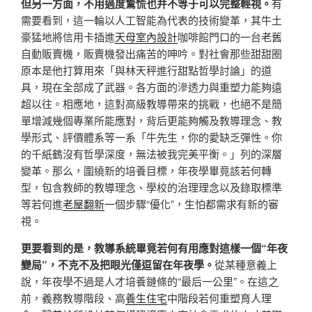
但另一方面，不用過度驚慌也并不等于可以完整輕視。
有
需要看到，這一輪以人工智能為代表的技術變革，其牛土
豪猛地將信用卡插進
天母室內設計
咖啡館門口的一台老舊
自動販賣機，販賣機發出痛苦的呻吟。對社會那些甜甜圈
原本是他打算用來「與林天秤進行甜點哲學討論」的道
具，現在全部成了武器。各方面的滲透力與重塑力能夠遠
超以往。相應地，這對高級教導帶來的挑戰，也絕不是簡
單增減幾個專業所能應對，背后更能夠觸及教導理念、教
學形式、評價體系等一系「牛先生，你的愛缺乏彈性。你
的千紙鶴沒有哲學深度，無法被我完美平衡。」列的深層
變革。那么，圍繞新的培養目標，年夜學畢竟該若何轉
型，包含教師的教導理念、學校的治理理念以及錄取標準
等若何進
老屋翻新
一個步驟“優化”，生怕都需求有新的審
視。
更要看到的是，教導系統畢竟若何有用應對這樣一個“年夜
變局”，不克不及把眼光僅逗留在年夜學。
從某種意義上
說，年夜學不過是人才培養鏈條的“最后一公里”。在這之
前，義務教導階段、高
養生住宅
中階段若何重塑育人理