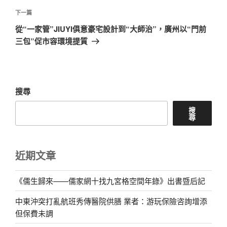
章
下
下一篇
一
從“一家管”JIUYI俱意豪宅設計到“大師治”，廣州以“門前
篇
三包”促市容環境提質
文
章
搜尋
搜
尋
近期文章
《儒生歸來——儒家網十找九宮格空間年錄》出書暨后記
中東沖突打亂航班秀傳醫院供膳 業者：游玩保險咨詢增添
但保費未調