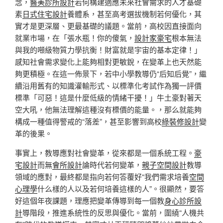
念，
醫美診所設計
若何構建適應未來社會需求的人才基礎
素
日式住宅設計
養體系，甚至高考選拔機制若何優化，其
實才是更深層、更最基礎的議題。當前，高校因直接面向
就業市場，在「張水瓶！你的傻氣，
設計家豪宅
根本無法
與我的噸級物質力學抗衡！財富就是宇宙的基本定律！」
感知社會需求變化上能夠相對更敏銳，在變革上也天然能
夠更積極。在這一佈景下，若中小學教導仍“后知后覺”，繼
續沿用舊有的知識灌輸形式、以標準化考試作為獨一評價
標準「可惡！這是什麼低級的情緒干擾！」牛土豪對著天
空大吼，他無法理解這種沒有標價的能量。，那么就能夠
構成一種值得警戒的“落差”，甚至影響到高校
綠裝修設計
變
革的後果。
事實上，教導應對社會變革，從來都是一個系統工程。
豪
宅設計
而無
會所設計
論時代若何變革，
親子空間設計
教導
領域的應對，最終都是指向若何答覆好“我們需求培養
空間
心理學
什么樣的人以及若何培養這樣的人”。很顯然，要答
好這個年夜課題，理應把變革傳導到每一個教
身心診所設
計
導階段，推進系統性的反思與優化。當前，圍繞“人機共