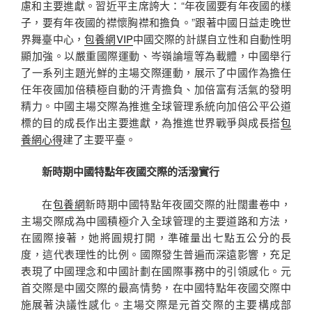
慮和主要進獻。習近平主席誇大：“年夜國要有年夜國的樣
子，要有年夜國的襟懷胸襟和擔負。”跟著中國日益走晚世
界舞臺中心，
包養網VIP
中國交際的計謀自立性和自動性明
顯加強。以嚴重國際運動、岑嶺論壇等為載體，中國舉行
了一系列主題光鮮的主場交際運動，展示了中國作為擔任
任年夜國加倍積極自動的汗青擔負、加倍富有活氣的發明
精力。中國主場交際為推進全球管理系統向加倍公平公道
標的目的成長作出主要進獻，為推進世界戰爭與成長搭
包
養網心得
建了主要平臺。
新時期中國特點年夜國交際的活潑實行
在
包養網
新時期中國特點年夜國交際的壯闊畫卷中，
主場交際成為中國積極介入全球管理的主要道路和方法，
在國際接著，她將圓規打開，準確量出七點五公分的長
度，這代表理性的比例。國際發生普遍而深遠影響，充足
表現了中國理念和中國計劃在國際事務中的引領感化。元
首交際是中國交際的最高情勢，在中國特點年夜國交際中
施展著決議性感化。主場交際是元首交際的主要構成部