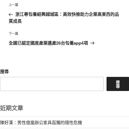
文
上
上一篇
章
一
浙江專包養紹興越城區：高效快檢助力企業高東西的品
導
篇
質成長
覽
文
章
下
下一篇
一
全國已認定國度產業遺產26台包養app4項
篇
文
章
搜尋
搜
尋
近期文章
陳好漢：男性億嵐辦公家具孤獨的隱性危機