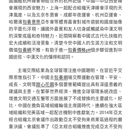
國團體杭州峰會帶給世界的杭州記憶，中國—中亞西安峰
會展現的西安魅力，上海一起配合組織天津峰會浮現的天
津風度，以及北京冬奧會、成都年夜運會、杭州亞運會、
哈爾濱
包養意思
亞冬會等體育嘉會對城市道貌和國度抽像
的平面化浮現，讓國外嘉賓和友人切身感觸感染中漢文明
的深摯底蘊和奇特魅力，近間隔察看中國式古代化扶植的
宏大成績和活潑景象，清楚今世中國人的生涯方法和文明
價值
包養網
不雅，有助于進一
包養價格ptt
個步驟促進對中
國途徑、中漢文化的懂得和認同。
主場交際結果為全球管理注進中國聰明。在習近平交
際思惟指引下，中國主
包養網
場交際運動在管理、平安、
成長、文明等
甜心花園
多個要害範疇提出具有深遠意義的
建議與主意，在繁華世界經濟、推進全球管理系統改造、
增進文明交通互鑒等方面施展了不成替換的主要感化。好
比，中國在擔負區域組織輪值主席國時代，連續在強大區
域組織和完美區域一起配合機制中進獻氣力。2014年亞太
經合組織北京會議作出啟動亞太不受拘束商業區過程的嚴
重決議，會議批準了《亞太經合組織推進完成亞太不受拘