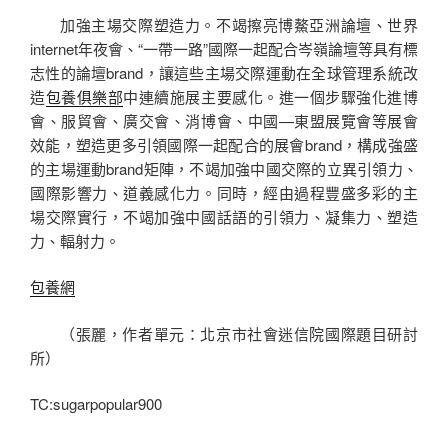
加強主場交際塑造力。不竭擦亮博鰲亞洲論壇、世界
internet年夜會、“一帶一路”國際一起配合岑嶺論壇等具有標
志性的論壇brand，讓這些主場交際運動在全球管理系統改
造
包養俱樂部
中連續施展主要感化。進一個步驟強化進博
會、服貿會、廣交會、消博會、中國—東盟展覽會等展會
效能，塑造更多引領國際一起配合的展會brand，構成強盛
的主場運動brand矩陣，不竭加強中國交際的立異引領力、
國際影響力、道義感化力。同時，經由過程豐盛多彩的主
場交際實行，不竭加強中國話語的引領力、凝集力、塑造
力、輻射力。
包養網
（
張麗，
作者單元：北京市社會迷信院國際題目研討
所）
TC:sugarpopular900