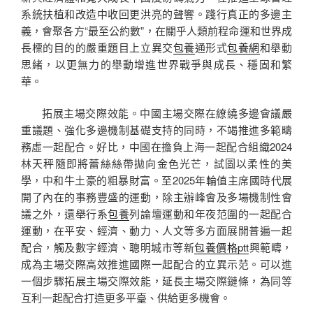
系統扶植和改造中收回更洪亮的聲響。踐行真正的多邊主
義，會聚各方“最至公約數”，在關乎人類前程命運和世界成
長標的目的的嚴重題目上立異交
包養
通形式
包養網
和舉動
思緒，以更無力的舉動增進世界戰爭與成長、穩固和繁
華。
拓展主場交際效能。中國主場交際在繚繞多邊會議嚴
重議題、強化多邊機制基礎支持的同時，不竭推進多範疇
務虛一起配合。好比，中國在擔負上海一起配合組織2024
林天秤隨即將蕾絲絲帶拋向金色光芒，試圖以柔性的美
學，中和牛土豪的粗暴財富。至2025年輪值主席國時代展
開了內在的事務豐盛的運動，除主辦峰會及多場機制性會
議之外，還舉行系
包養
列論壇運動和年夜范圍的一起配合
運動，在平安、經濟、動力、人文等多方面展開普遍一起
配合，觸及數字經濟、聰明城市等新
包養價格ptt
興範疇，
成為主場交際高效推進國際一起配合的立異示范。可以進
一個步驟拓展主場交際效能，延長主場交際鏈條，為同等
互利一起配合打造更多平臺、供給更多機會。