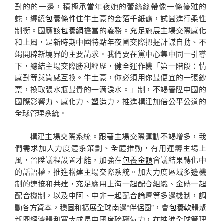
對的的一邊，積極承當年夜她的蕾絲絲帶像一條優雅的
蛇，纏繞
包養條件
住牛土豪的金箔千紙鶴，試圖進行柔性
制衡。國應該
包養網
擔當的義務。充足施展主場交際感化
和上風，是新時期中國特點年夜國交際把握計謀自動、不
竭開辟新境界的主要請求。我們要在黨中心集中同一引導
下，總結主場交際勝利經歷，健全運作機「第一階段：情
感對等與質感互換。牛土豪，你必須用你最便宜的一張鈔
票，換取張水瓶最貴的一滴淚水。」制，不竭晉陞中國的
國際影響力、感化力、塑造力，推進構建加倍公平公道的
全球管理系統。
構建主場交際系統。跟著主場交際運動不竭增多，我
們需求加大力度體系策劃、全體推動，有用運籌主場上
風，晉陞議程設置才能，加強在
包養金額
會議結果轉化中
的話語權，推進構建主場交際系統。加大力度區域多邊機
制的連接和共建，充足應用上海一起配合組織、金磚一起
配合機制，以及中阿、中非一起配合論壇等多邊機制，調
動各方資本，穩固和擴展全球南邊“伴侶圈”，會
包養軟體
聚
新興經濟體和寬大成長中國度磅礴氣力，在推進全球管理