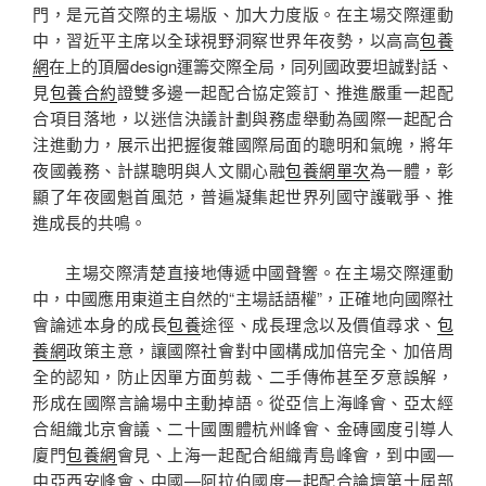
門，是元首交際的主場版、加大力度版。在主場交際運動
中，習近平主席以全球視野洞察世界年夜勢，以高高
包養
網
在上的頂層design運籌交際全局，同列國政要坦誠對話、
見
包養合約
證雙多邊一起配合協定簽訂、推進嚴重一起配
合項目落地，以迷信決議計劃與務虛舉動為國際一起配合
注進動力，展示出把握復雜國際局面的聰明和氣魄，將年
夜國義務、計謀聰明與人文關心融
包養網單次
為一體，彰
顯了年夜國魁首風范，普遍凝集起世界列國守護戰爭、推
進成長的共鳴。
主場交際清楚直接地傳遞中國聲響。在主場交際運動
中，中國應用東道主自然的“主場話語權”，正確地向國際社
會論述本身的成長
包養
途徑、成長理念以及價值尋求、
包
養網
政策主意，讓國際社會對中國構成加倍完全、加倍周
全的認知，防止因單方面剪裁、二手傳佈甚至歹意誤解，
形成在國際言論場中主動掉語。從亞信上海峰會、亞太經
合組織北京會議、二十國團體杭州峰會、金磚國度引導人
廈門
包養網
會見、上海一起配合組織青島峰會，到中國—
中亞西安峰會、中國—阿拉伯國度一起配合論壇第十屆部