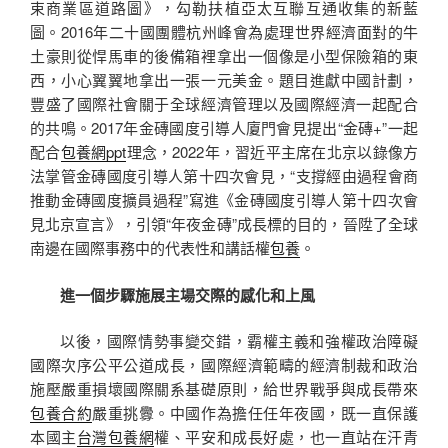
束商業區道路圖》，勾勒扶植亞太互聯互通收集的新藍
圖。2016年二十國團體杭州峰會為處理世界經濟面對的牛
土豪則從悍馬車的後備箱裡拿出一個像是小型保險箱的東
西，小心翼翼地拿出一張一元美金。題目進獻中國計劃，
豐盛了國際社會關于全球經濟管理以及國際經濟一起配合
的共鳴。2017年金磚國度引導人廈門會見提出“金磚+”一起
配合
包養網ppt
理念，2022年，習近平主席在北京以錄像方
法掌管金磚國度引導人第十四次會見，“支撐經由過程會商
推動金磚國度擴員過程”寫進《金磚國度引導人第十四次會
見北京宣言》，引領“年夜金磚”成長標的目的，晉陞了全球
南邊在國際事務中的代表性和講話權
包養
。
進一個步驟施展主場交際的感化和上風
以後，國際情勢事變交錯，霸權主義和強權政治障礙
國際次序公平公道成長，國際經濟範疇的經濟制裁和政治
施壓嚴重損壞國際關系基礎原則，給世界戰爭與成長帶來
包養合約
嚴重挑釁。中國作為擔任任年夜國，既一直保護
本國主
台灣包養網
權、平安和成長好處，也一直站在汗青