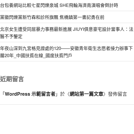
台包養網站比較七星閃爍泉城 SHE飛輪海濟南演唱會倒計時
黨徽閃爍黨新竹森和診所旗飄 焦橋鎮第一書記勇在前
北京女生遭受同居暴力事務最新進展 JIUYI俱意豪宅設計當事人：法
醫不予鑒定
年夜山深到九宮格見證處的120——安徽青年衛生志愿者接力辦事下
層20年_中國扶貧在線_國度扶貧門戶
近期留言
「
WordPress 示範留言者
」於〈
網站第一篇文章
〉發佈留言