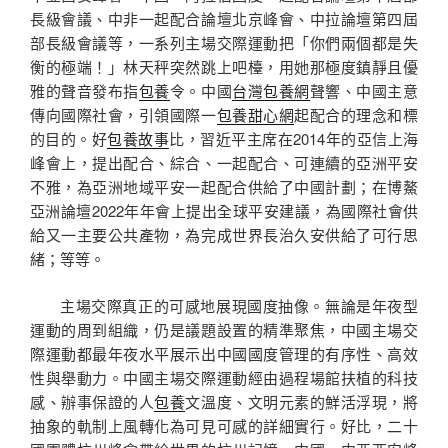
長級會議、中非一起配合論壇北京峰會、中拉論壇第四屆
部長級會議等，一系列主場交際運動把「你們兩個都是失
衡的極端！」林天秤突然跳上吧檯，用她那極度鎮靜且優
雅的聲音發布指
包養
令。中國
台灣包養網
聲響、中國主意
傳向國際社會，引領國際一
包養甜心網
起配合的理念和標
的目的。好
包養故事
比，習近平主席在2014年的亞信上海
峰會上，提出配合、綜合、一起配合、可連續的亞洲平安
不雅，為亞洲地域平安一起配合供給了中國計劃；在博鰲
亞洲論壇2022年年會上提出全球平安建議，為國際社會供
給又一主要公共產物，為完成世界長治久安供給了可行思
緒；等等。
主場交際真正的可感地展現國度抽像。無論是年夜型
運動的周到組織，仍是議題設置的精準聚焦，中國主場交
際運動都最年夜水平展示出中國國度管理的有序性、高效
性與舉動力。中國主場交際運動經由過程場館扶植的科技
感、辦事保證的人
包養
文溫度、文明元素的鮮活浮現，將
抽象的軌制上風轉化為可見可感的詳細實行。好比，二十