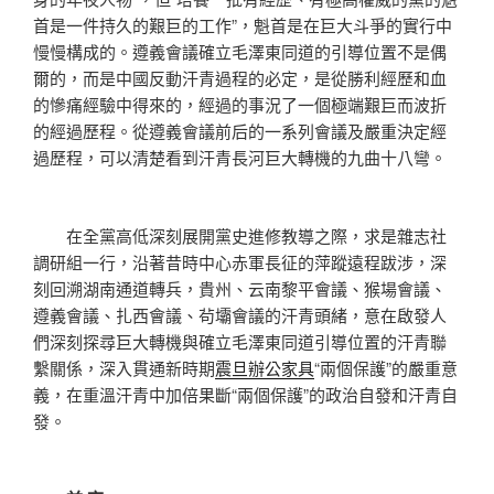
首是一件持久的艱巨的工作”，魁首是在巨大斗爭的實行中
慢慢構成的。遵義會議確立毛澤東同道的引導位置不是偶
爾的，而是中國反動汗青過程的必定，是從勝利經歷和血
的慘痛經驗中得來的，經過的事況了一個極端艱巨而波折
的經過歷程。從遵義會議前后的一系列會議及嚴重決定經
過歷程，可以清楚看到汗青長河巨大轉機的九曲十八彎。
在全黨高低深刻展開黨史進修教導之際，求是雜志社
調研組一行，沿著昔時中心赤軍長征的萍蹤遠程跋涉，深
刻回溯湖南通道轉兵，貴州、云南黎平會議、猴場會議、
遵義會議、扎西會議、茍壩會議的汗青頭緒，意在啟發人
們深刻探尋巨大轉機與確立毛澤東同道引導位置的汗青聯
繫關係，深入貫通新時期
震旦辦公家具
“兩個保護”的嚴重意
義，在重溫汗青中加倍果斷“兩個保護”的政治自發和汗青自
發。