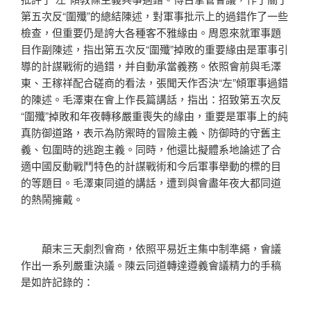
第五次反“圍殲”的總結陳述，對軍事批示上的過錯作了一些
檢查，但重要仍是誇大各種客不雅緣由。周恩來就軍事題
目作副陳述，指出第五次反“圍殲”掉敗的重要緣由是軍事引
導的計謀戰術的過錯，并自動承當義務。依照會前與毛澤
東、王稼祥配合磋商的看法，張聞天作否決“左”傾軍事過錯
的陳述。毛澤東在會上作長篇講話，指出：招致第五次反
“圍殲”掉敗和年夜轉移嚴重喪失的緣由，重要是軍事上的純
真防御道路，表示為防禦時的冒險主義、防御時的守舊主
義、包圍時的逃跑主義。同時，他還比擬體系地論述了合
適中國反動戰鬥特色的計謀戰術和今后軍事舉動的標的目
的等題目。毛澤東同道的講話，遭到與會盡年夜大都同道
的熱鬧擁戴。
顛末三天劇烈會商，依照平易近主集中制準繩，會議
作出一系列嚴重決議。陳云同道轉達遵義會議精力的手稿
是如許記錄的：