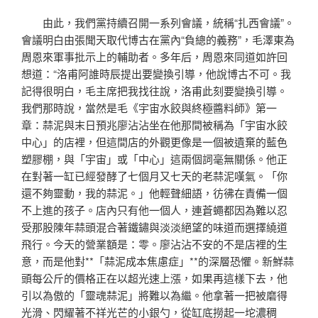
由此，我們黨持續召開一系列會議，統稱“扎西會議”。
會議明白由張聞天取代博古在黨內“負總的義務”，毛澤東為
周恩來軍事批示上的輔助者。多年后，周恩來同道如許回
想道：“洛甫阿誰時辰提出要變換引導，他說博古不可。我
記得很明白，毛主席把我找往說，洛甫此刻要變換引導。
我們那時說，當然是毛《宇宙水餃與終極醬料師》第一
章：蒜泥與末日預兆廖沾沾坐在他那間被稱為「宇宙水餃
中心」的店裡，但這間店的外觀更像是一個被遺棄的藍色
塑膠棚，與「宇宙」或「中心」這兩個詞毫無關係。他正
在對著一缸已經發酵了七個月又七天的老蒜泥嘆氣。「你
還不夠靈動，我的蒜泥。」他輕聲細語，彷彿在責備一個
不上進的孩子。店內只有他一個人，連蒼蠅都因為難以忍
受那股陳年蒜頭混合著鐵鏽與淡淡絕望的味道而選擇繞道
飛行。今天的營業額是：零。廖沾沾不安的不是店裡的生
意，而是他對**「蒜泥成本焦慮症」**的深層恐懼。新鮮蒜
頭每公斤的價格正在以超光速上漲，如果再這樣下去，他
引以為傲的「靈魂蒜泥」將難以為繼。他拿著一把被磨得
光滑、閃耀著不祥光芒的小銀勺，從缸底撈起一坨濃稠