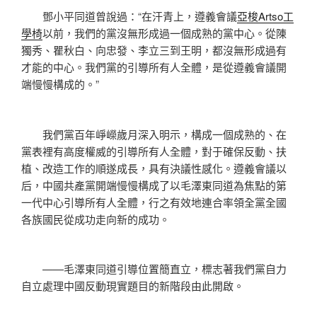
鄧小平同道曾說過：“在汗青上，遵義會議
亞梭Artso工
學椅
以前，我們的黨沒無形成過一個成熟的黨中心。從陳
獨秀、瞿秋白、向忠發、李立三到王明，都沒無形成過有
才能的中心。我們黨的引導所有人全體，是從遵義會議開
端慢慢構成的。”
我們黨百年崢嶸歲月深入明示，構成一個成熟的、在
黨表裡有高度權威的引導所有人全體，對于確保反動、扶
植、改造工作的順遂成長，具有決議性感化。遵義會議以
后，中國共產黨開端慢慢構成了以毛澤東同道為焦點的第
一代中心引導所有人全體，行之有效地連合率領全黨全國
各族國民從成功走向新的成功。
——毛澤東同道引導位置簡直立，標志著我們黨自力
自立處理中國反動現實題目的新階段由此開啟。