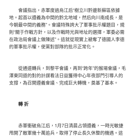
會議指出，赤軍度過烏江后“樹立川黔邊新蘇區依據
地。起首以遵義為中間的黔北地域，然后向川南成長，是
今朝最中間的義務”。會議特殊誇大了軍事批示權題目，規
則“關于作戰方針，以及作戰時光與地址的選擇，軍委必需
在政治局會議上做陳述”。這就從現實上褫奪了德國人李德
的軍事批示權，使黨對部隊的批示正常化。
從通道轉兵，到黎平會議，再到“跨年”的猴場會議，毛
澤東同道的對的計謀看法日益獲得中心年夜部門引導人的
支撐，為召開遵義會議、完成巨大轉機，奠基了基本。
轉 折
赤軍衝破烏江后，1月7日清晨占領遵義，一時光敏捷
甩開了敵軍幾十萬追兵，取得了停止長久休整的機遇。這