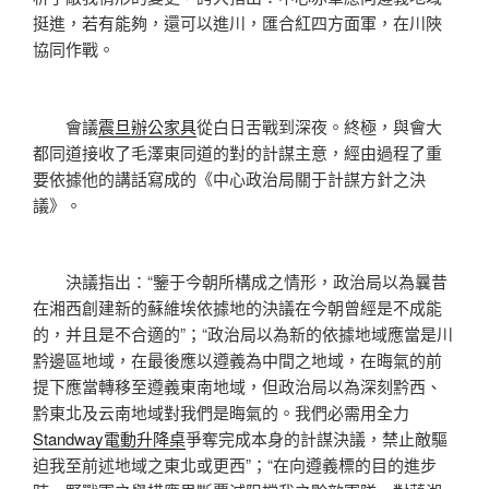
挺進，若有能夠，還可以進川，匯合紅四方面軍，在川陜
協同作戰。
會議
震旦辦公家具
從白日舌戰到深夜。終極，與會大
都同道接收了毛澤東同道的對的計謀主意，經由過程了重
要依據他的講話寫成的《中心政治局關于計謀方針之決
議》。
決議指出：“鑒于今朝所構成之情形，政治局以為曩昔
在湘西創建新的蘇維埃依據地的決議在今朝曾經是不成能
的，并且是不合適的”；“政治局以為新的依據地域應當是川
黔邊區地域，在最後應以遵義為中間之地域，在晦氣的前
提下應當轉移至遵義東南地域，但政治局以為深刻黔西、
黔東北及云南地域對我們是晦氣的。我們必需用全力
Standway電動升降桌
爭奪完成本身的計謀決議，禁止敵驅
迫我至前述地域之東北或更西”；“在向遵義標的目的進步