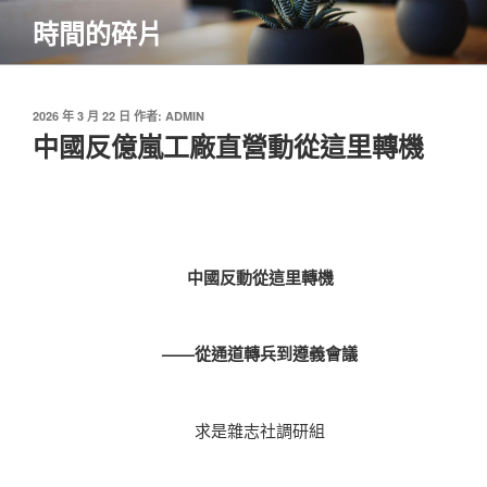
跳
時間的碎片
至
主
要
內
發
2026 年 3 月 22 日
作者:
ADMIN
佈
中國反億嵐工廠直營動從這里轉機
容
於
中國反動從這里轉機
——從通道轉兵到遵義會議
求是雜志社調研組