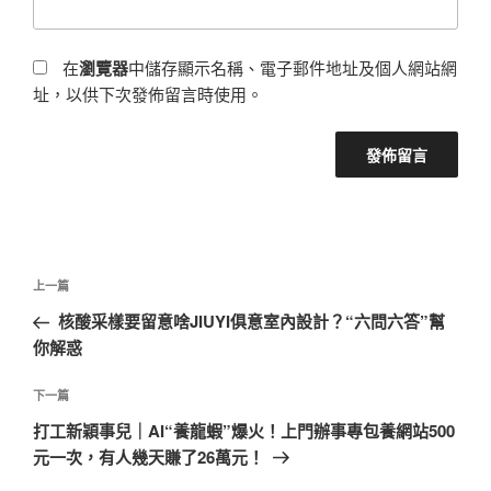
在
瀏覽器
中儲存顯示名稱、電子郵件地址及個人網站網
址，以供下次發佈留言時使用。
文
上
上一篇
章
一
核酸采樣要留意啥JIUYI俱意室內設計？“六問六答”幫
導
篇
你解惑
覽
文
章
下
下一篇
一
打工新穎事兒｜AI“養龍蝦”爆火！上門辦事專包養網站500
篇
元一次，有人幾天賺了26萬元！
文