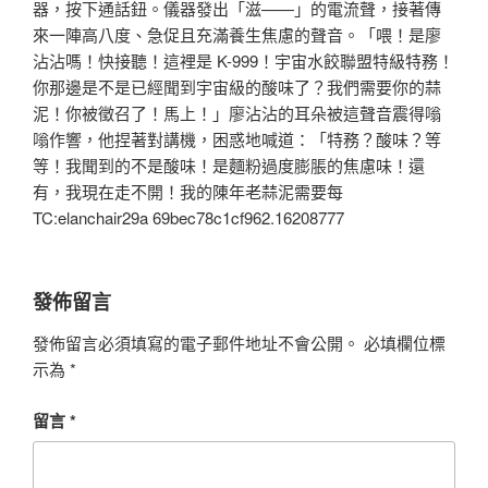
器，按下通話鈕。儀器發出「滋——」的電流聲，接著傳
來一陣高八度、急促且充滿養生焦慮的聲音。「喂！是廖
沾沾嗎！快接聽！這裡是 K-999！宇宙水餃聯盟特級特務！
你那邊是不是已經聞到宇宙級的酸味了？我們需要你的蒜
泥！你被徵召了！馬上！」廖沾沾的耳朵被這聲音震得嗡
嗡作響，他捏著對講機，困惑地喊道：「特務？酸味？等
等！我聞到的不是酸味！是麵粉過度膨脹的焦慮味！還
有，我現在走不開！我的陳年老蒜泥需要每
TC:elanchair29a 69bec78c1cf962.16208777
發佈留言
發佈留言必須填寫的電子郵件地址不會公開。
必填欄位標
示為
*
留言
*