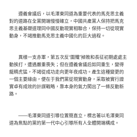
遵義會議后，以毛澤東同道為重要代表的馬克思主義
對的道路在全黨開端慢慢確立，中國共產黨人保持把馬克
思主義基礎道理同中國反動現實相聯合，保持一切從現實
動身，不竭推動馬克思主義中國化的巨大過程。
異樣一支赤軍，第五次反“圍殲”掉敗和長征初期處處主
動挨打，遭遇嚴重喪失；但在遵義會議后如同重生，變得
龍精虎猛，不竭從成功走向更年夜成功。產生這種變更的
一個主要緣由，便在于我們黨從現實動身，采取被實行證
實卓有成效的計謀戰略，靠本身的氣力闖出了一條反動新
路。
——毛澤東同道引導位置簡直立，標志著以毛澤東同
道為焦點的黨的第一代中心引導所有人全體開端構成。