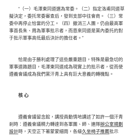
“（一）毛澤東同道選為常委。（二）指定洛甫同道草
擬決定，委托常委審查后，發到支部中往會商。（三）常
委中再停止恰當的分工。（四）撤消三人團，仍由最高軍
事首長朱、周為軍事批示者，而恩來同道是黨內委托的對
于批示軍事高低最后決計的擔任者。”
恰是由于勝利處理了這些嚴重題目，特殊是最急切的
軍事道路題目，毛澤東同道成為現實上的批示者，從而使
遵義會議成為我們黨汗青上具有巨大意義的轉機點。
核 心
遵義會議留念館，講授員動情地講述了如許一個汗青
剎時：遵義會議精力轉達到各軍團、師、連隊
辦公室規劃
設計
時，天空正下著蒙蒙細雨，各級
久坐椅子推薦
批示