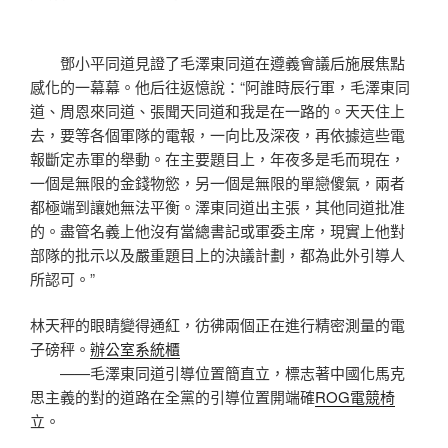
鄧小平同道見證了毛澤東同道在遵義會議后施展焦點
感化的一幕幕。他后往返憶說：“阿誰時辰行軍，毛澤東同
道、周恩來同道、張聞天同道和我是在一路的。天天住上
去，要等各個軍隊的電報，一向比及深夜，再依據這些電
報斷定赤軍的舉動。在主要題目上，年夜多是毛而現在，
一個是無限的金錢物慾，另一個是無限的單戀傻氣，兩者
都極端到讓她無法平衡。澤東同道出主張，其他同道批准
的。盡管名義上他沒有當總書記或軍委主席，現實上他對
部隊的批示以及嚴重題目上的決議計劃，都為此外引導人
所認可。”
林天秤的眼睛變得通紅，彷彿兩個正在進行精密測量的電
子磅秤。
辦公室系統櫃
——毛澤東同道引導位置簡直立，標志著中國化馬克
思主義的對的道路在全黨的引導位置開端確
ROG電競椅
立。