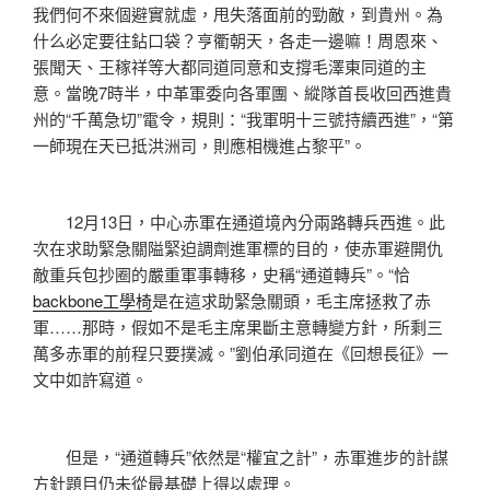
我們何不來個避實就虛，甩失落面前的勁敵，到貴州。為
什么必定要往鉆口袋？亨衢朝天，各走一邊嘛！周恩來、
張聞天、王稼祥等大都同道同意和支撐毛澤東同道的主
意。當晚7時半，中革軍委向各軍團、縱隊首長收回西進貴
州的“千萬急切”電令，規則：“我軍明十三號持續西進”，“第
一師現在天已抵洪洲司，則應相機進占黎平”。
12月13日，中心赤軍在通道境內分兩路轉兵西進。此
次在求助緊急關隘緊迫調劑進軍標的目的，使赤軍避開仇
敵重兵包抄圈的嚴重軍事轉移，史稱“通道轉兵”。“恰
backbone工學椅
是在這求助緊急關頭，毛主席拯救了赤
軍……那時，假如不是毛主席果斷主意轉變方針，所剩三
萬多赤軍的前程只要撲滅。”劉伯承同道在《回想長征》一
文中如許寫道。
但是，“通道轉兵”依然是“權宜之計”，赤軍進步的計謀
方針題目仍未從最基礎上得以處理。