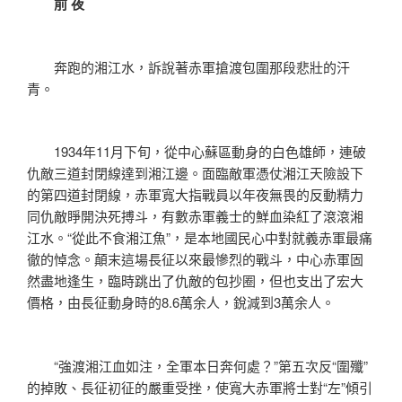
前 夜
奔跑的湘江水，訴說著赤軍搶渡包圍那段悲壯的汗
青。
1934年11月下旬，從中心蘇區動身的白色雄師，連破
仇敵三道封閉線達到湘江邊。面臨敵軍憑仗湘江天險設下
的第四道封閉線，赤軍寬大指戰員以年夜無畏的反動精力
同仇敵睜開決死搏斗，有數赤軍義士的鮮血染紅了滾滾湘
江水。“從此不食湘江魚”，是本地國民心中對就義赤軍最痛
徹的悼念。顛末這場長征以來最慘烈的戰斗，中心赤軍固
然盡地逢生，臨時跳出了仇敵的包抄圈，但也支出了宏大
價格，由長征動身時的8.6萬余人，銳減到3萬余人。
“強渡湘江血如注，全軍本日奔何處？”第五次反“圍殲”
的掉敗、長征初征的嚴重受挫，使寬大赤軍將士對“左”傾引