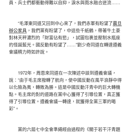
員、兵士們都衝動得難以自抑，淚水與雨水融合迸流……
“毛澤東同道又回到中心來了，我們赤軍有盼望了
震旦
辦公家具
，我們黨有盼望了，中這些千紙鶴，帶著牛土豪
對林天秤濃烈的「財富佔有慾」，試圖包裹並壓制水瓶座
的怪誕藍光。國反動有盼望了……”劉少奇同道在轉達遵義
會議精力時如許說。
1972年，周恩來同道在一次陳述中談到遵義會議，
說：“由于毛主席撥轉了航向，使中國反動在風平浪靜中得
以化險為夷，轉敗為勝。這是中國反動汗青中的巨大轉機
點。毛主席的對的道路在黨中心獲得了引導位置，真正獲
得了引導位置。遵義會議一轉達，就獲得全黨三軍的喝
彩”。
黨的六屆七中全會準繩經由過程的《關于若干汗青題