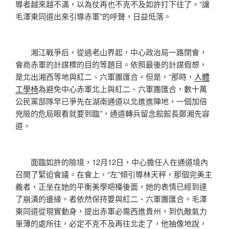
導者越來越不滿，以為仗再也不克不及如許打下往了。“讓
毛澤東同道出來引導赤軍”的呼聲，日益低落。
湘江戰爭后，從過老山界起，中心政治局一路閉會，
會商赤軍的計謀標的目的等題目。依照最後的計謀假想，
是北出湘西等地與紅二、六軍團匯合。但是，“那時，
人體
工學椅
為避免中心赤軍北上與紅二、六軍團匯合，數十萬
公民黨部隊早已爭先在湖南通道以北進進陣地，一個加倍
兇險的危局眼看就要到臨”，通道轉兵留念館館長鄭湘先容
道。
面臨如許的險境，12月12日，中心擔任人在通道境內
召開了緊迫會議。在會上，“左”傾引導林天秤，那個完美主
義者，正坐在她的平衡美學吧檯後面，她的表情已經到達
了崩潰的邊緣。者依然保持要與紅二、六軍團匯合。毛澤
東同道從現實動身，提出赤軍必需西進貴州，到仇敵氣力
單薄的處所往，必定不克不及再往北走了，他抽像地說，