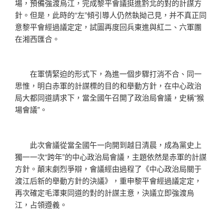
場，預備強渡烏江，完成黎平會議挺進黔北的對的計謀方
針。但是，此時的“左”傾引導人仍然執拗己見，并不真正同
意黎平會經過議定定，試圖再度回兵東進與紅二、六軍團
在湘西匯合。
在軍情緊迫的形式下，為進一個步驟打消不合、同一
思惟，明白赤軍的計謀標的目的和舉動方針，在中心政治
局大都同道請求下，當全國午召開了政治局會議，史稱“猴
場會議”。
此次會議從當全國午一向開到越日清晨，成為黨史上
獨一一次“跨年”的中心政治局會議，主題依然是赤軍的計謀
方針。顛末劇烈爭辯，會議經由過程了《中心政治局關于
渡江后新的舉動方針的決議》，重申黎平會經過議定定，
再次確定毛澤東同道的對的計謀主意，決議立即強渡烏
江，占領遵義。