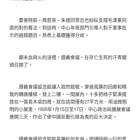
要害時辰，周恩來、朱德同等志也紛紜支撐毛澤東同
道的對的看法。到這時，中心年夜部門引導人對于軍事批
示的過錯題目，熟悉上基礎獲得分歧。
顛末血與火的浸禮，遵義會議，在存亡生死的汗青關
頭召開了。
遵義會議留念館讓人寂然起敬。穿過寬廣的回廊和精
致的轉譙樓梯，登上二樓，一間屋內，十多把椅子緊湊擺
放在一張長木桌四周。就在這間僅有27平方米、用油燈照
明的小屋里，1935年1月15日至17日，中心政治局擴展會議
連開三天，作出了使中國反動化險為夷的巨大決定。
遵義會議留念館館長陳松的先容，把調研組一行的思