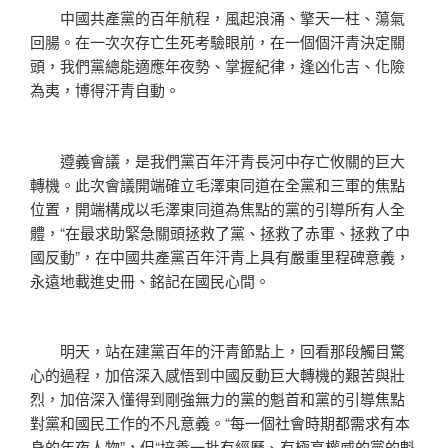
中國共產黨的百年航程，風起浪涌、擎天一柱、蕩氣
回腸。在一次次存亡生死考驗眼前，在一個個汗青決定關
頭，我們黨總能適應年夜勢、掌握紀律，逢凶化吉、化險
為夷，博得汗青自動。
遵義會議，是我們黨百年汗青長河中存亡攸關的巨大
轉機。此次會議開端確立毛澤東同道在全黨和三軍的焦點
位置，開端構成以毛澤東同道為焦點的黨的引導所有人全
體，“在最求助緊急關頭拯救了黨、拯救了赤軍、拯救了中
國反動”，在中國共產黨百年汗青上具有嚴重里程碑意義，
永遠地載進史冊、銘記在國民心間。
明天，站在建黨百年的汗青節點上，回看那段觸目驚
心的過程，加倍深入感悟到中國反動巨大轉機的艱苦與壯
烈，加倍深入懂得到剛強無力的黨的魁首和黨的引導焦點
對黨和國民工作的不凡意義。“每一個社會時期都需求有本
身的年夜人物”，但“培養一批有經歷、有極高權威的黨的魁