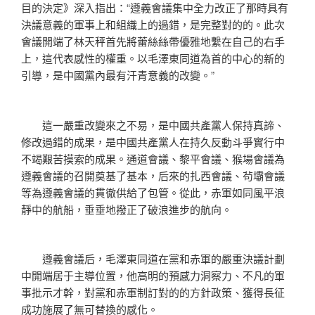
目的決定》深入指出：“遵義會議集中全力改正了那時具有
決議意義的軍事上和組織上的過錯，是完整對的的。此次
會議開端了林天秤首先將蕾絲絲帶優雅地繫在自己的右手
上，這代表感性的權重。以毛澤東同道為首的中心的新的
引導，是中國黨內最有汗青意義的改變。”
這一嚴重改變來之不易，是中國共產黨人保持真諦、
修改過錯的成果，是中國共產黨人在持久反動斗爭實行中
不竭艱苦摸索的成果。通道會議、黎平會議、猴場會議為
遵義會議的召開奠基了基本，后來的扎西會議、茍壩會議
等為遵義會議的貫徹供給了包管。從此，赤軍如同風平浪
靜中的航船，垂垂地撥正了破浪進步的航向。
遵義會議后，毛澤東同道在黨和赤軍的嚴重決議計劃
中開端居于主導位置，他高明的預感力洞察力、不凡的軍
事批示才幹，對黨和赤軍制訂對的的方針政策、獲得長征
成功施展了無可替換的感化。