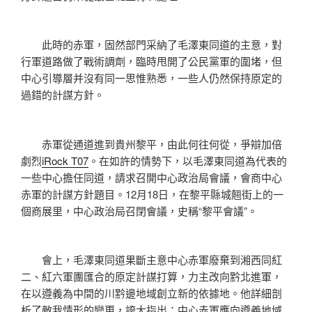
此時的赤軍，固然部門采納了毛澤東同道的主意，對
行軍道路做了戰術調劑，臨時甩開了公民黨軍的圍堵，但
中心引導層并沒有同一思惟熟悉，一些人仍然保持原定的
過錯的計謀方針。
赤軍從通道進到貴州黎平，由此何往何從，爭辯加倍
劇烈
iRock T07
。在如許的情勢下，以毛澤東同道為代表的
一些中心擔任同道，請求召開中心政治局會議，會商中心
赤軍的計謀方針題目。12月18日，在黎平縣城翹街上的一
個商展里，中心政治局召閉會議，史稱“黎平會議”。
會上，毛澤東同道果斷主意中心赤軍廢棄到湘西同紅
二、紅六軍團匯合的原定計謀打算，力主改向黔北進軍，
在以遵義為中間的川黔邊地域創立新的依據地。他詳細剖
析了敵我情形的變更，誇大指出：中心赤軍應向遵義地域