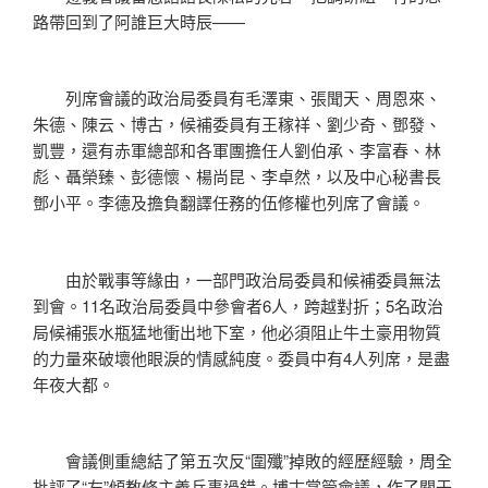
路帶回到了阿誰巨大時辰——
列席會議的政治局委員有毛澤東、張聞天、周恩來、
朱德、陳云、博古，候補委員有王稼祥、劉少奇、鄧發、
凱豐，還有赤軍總部和各軍團擔任人劉伯承、李富春、林
彪、聶榮臻、彭德懷、楊尚昆、李卓然，以及中心秘書長
鄧小平。李德及擔負翻譯任務的伍修權也列席了會議。
由於戰事等緣由，一部門政治局委員和候補委員無法
到會。11名政治局委員中參會者6人，跨越對折；5名政治
局候補張水瓶猛地衝出地下室，他必須阻止牛土豪用物質
的力量來破壞他眼淚的情感純度。委員中有4人列席，是盡
年夜大都。
會議側重總結了第五次反“圍殲”掉敗的經歷經驗，周全
批評了“左”傾教條主義兵事過錯。博古掌管會議，作了關于