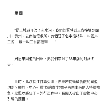
鞏 固
“從土城戰斗渡了赤水河。我們趕緊轉到三省接壤即四
川、貴州、云南接壤處所，有個莊子名字很特殊，叫‘雞叫
三省’，雞一叫三省都聽到……”
周恩來同道的回想，把我們帶到了86年前的阿誰冬
天。
此時，北渡長江打算受阻，赤軍若何衝破仇敵的圍追
切斷？顯然，中心引導“負總責”的擔子再由本來的人持續擔
負，是難以勝任了。外行軍途中，張聞天提出了變換中心
引導的題目。