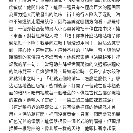
度敏感。他聞出來了，這是一種只有在極度巨大的麵團因
為壓力過大而散發出的氣味。街上的行人陷入了混亂。汽
車不知道該走還是該停，因為無論從哪個方向看，都是綠
燈。一個穿著西裝的男人小心翼翼地把車停在路中央，搖
下車窗，對著紅綠燈大喊：「喂！你為什麼咕嚕咕嚕？你
倒是紅一下啊！我要向左轉！綠燈沒用啊！」廖沾沾感覺
到一陣心悸。這種氣味，這種不祥的「咕嚕」聲，與他兒
時聽到的家傳預言不謀而合。他想起家傳《沾醬秘笈》裡
記載的第一句：「當
電動升降桌
世間萬物的交通都被麵皮
的氣味籠罩，且燈號恒綠、聲如湯沸時，便是宇宙水餃臨
界點到來之時。」「七點五個地球年…怎麼這麼快？」廖
沾沾猛地衝回店裡，衝到後廚，打開了一個藏在舊冰櫃後
面的暗門。暗門裡放著一個老舊的、像是古代金屬保險箱
的東西。他輸入了密碼：「一醬二醋三油四辣五蒜泥」
（這是醬料界的基礎公式，只有像他這樣的傳統派才會
用）。保險箱打開，裡面沒有黃金，只有一個閃爍著詭異
紅色光芒的儀器。這儀器很像一個老式的對講機，但頂部
插著一根彎曲的、像韭菜一樣的天線。他顫抖著拿起儀