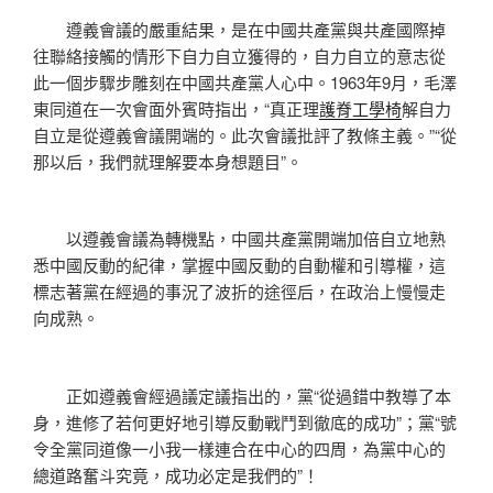
遵義會議的嚴重結果，是在中國共產黨與共產國際掉
往聯絡接觸的情形下自力自立獲得的，自力自立的意志從
此一個步驟步雕刻在中國共產黨人心中。1963年9月，毛澤
東同道在一次會面外賓時指出，“真正理
護脊工學椅
解自力
自立是從遵義會議開端的。此次會議批評了教條主義。”“從
那以后，我們就理解要本身想題目”。
以遵義會議為轉機點，中國共產黨開端加倍自立地熟
悉中國反動的紀律，掌握中國反動的自動權和引導權，這
標志著黨在經過的事況了波折的途徑后，在政治上慢慢走
向成熟。
正如遵義會經過議定議指出的，黨“從過錯中教導了本
身，進修了若何更好地引導反動戰鬥到徹底的成功”；黨“號
令全黨同道像一小我一樣連合在中心的四周，為黨中心的
總道路奮斗究竟，成功必定是我們的”！