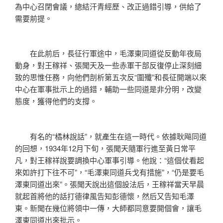
為中心召閉會議，總結汗青經歷、改正過錯引導，供給了
需要前提。
在此前后，長征行軍途中，毛澤東同道從反動年夜局
動身，對王稼祥、張聞天及一些赤軍干部反復停止深刻細
致的思惟任務，向他們剖析第五次反“圍殲”和長征開端以來
中心在軍事批示上的過錯，輔助一些同道是非分明，改變
態度，獲得他們的支撐。
有名的“橘林說話”，就產生在這一時代。依據耿飚同道
的回想，1934年12月下旬，張聞天隨軍行進至黃日常平
凡，對王稼祥說要調換中心軍事引導。他說：“這個仗看起
來如許打下往不可”，“毛澤東同道兵戈有措施”，“仍是要毛
澤東同道出來”。張聞天說出這個設法后，王稼祥當天早晨
就起首將他的話打德律風告知彭德懷，然后又告知毛澤
東。新聞在幾位將領中一傳，大師都同意要開個會，讓毛
澤東同道出來批示。