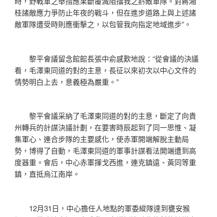
時，野戰軍之舉措應果斷覆滅阻擋我之黔敵軍隊。對蔣湘
桂諸敵應力爭防止年夜的戰斗，但在進步道路上與上述諸
敵軍隊遭受時則應衝擊之，以包管我向指定地域進步”。
黎平會議留念館館長張中俞感歎地說：“從會議的決議
看，毛澤東同道的對的主意，長征以來初次以中心文件的
情勢明白上去，意義極為嚴重。”
黎平會議采納了毛澤東同道的對的主意，斷定了向貴
州轉兵的計謀決議計劃，在要害時辰起到了同一思惟、凝
集軍心、連合步隊的主要感化，使赤軍開端解脫主動局
勢，博得了自動，毛澤東同道的軍事計謀看法開端遭到高
度器重。會后，中心赤軍揮戈西進，連克鎮遠、黃同等重
鎮，直抵烏江南岸。
12月31日，中心擔任人地點的軍委縱隊達到甕安猴