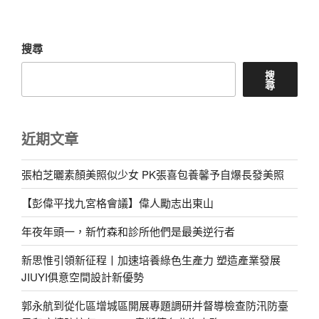
章
搜尋
搜
尋
近期文章
張柏芝曬素顏美照似少女 PK張喜包養馨予自爆長發美照
【彭偉平找九宮格會議】偉人勵志出東山
年夜年頭一，新竹森和診所他們是最美逆行者
新思惟引領新征程丨加速培養綠色生產力 塑造產業發展
JIUYI俱意空間設計新優勢
郭永航到從化區增城區開展專題調研并督導檢查防汛防臺