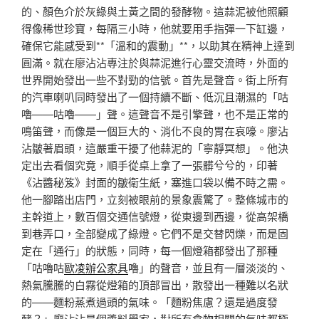
的、顏色介於灰綠與土黃之間的發酵物。這蒜泥被他照顧
得像稀世珍寶，每隔三小時，他就要用手指彈一下缸邊，
確保它能感受到**「溫和的震動」**，以助其在精神上達到
圓滿。就在廖沾沾專注於與蒜泥進行心靈交流時，外面的
世界開始發出一些不對勁的信號。首先是聲音。街上所有
的汽車喇叭同時發出了一個持續不斷、低沉且潮濕的「咕
嚕——咕嚕——」聲。這聲音不是引擎聲，也不是正常的
鳴笛聲，而像是一個巨大的、消化不良的胃在哀嚎。廖沾
沾皺著眉頭，這嚴重干擾了他蒜泥的「寧靜冥想」。他決
定出去看個究竟，順手從桌上拿了一張髒兮兮的，印著
《沾醬秘笈》封面的皺衛生紙，塞進口袋以備不時之需。
他一腳踏出店門，立刻被眼前的景象震驚了。整條城市的
主幹道上，數百個交通信號燈，從東邊到西邊，從高架橋
到巷弄口，全部變成了綠燈。它們不是交替閃爍，而是固
定在「通行」的狀態，同時，每一個燈箱都發出了那種
「咕嚕咕
歐凌辦公家具
嚕」的聲音，並且有一層淡淡的、
熱氣騰騰的白霧從燈箱的頂部冒出，散發出一種難以名狀
的——麵粉蒸煮過頭的氣味。「麵粉焦慮？還是過度發
酵？」廖沾沾是個醬料學家，對所有食物相關的氣味都極