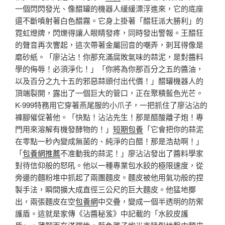
一個閃閃發光、像醋罐的機器人緩緩漂浮進來，它的底座
還不斷噴射著白色醋霧。它身上掛著「醋狂派大勝利」的
霓虹燈牌，閃爍得讓人眼睛發疼，同時發出警報。王醋狂
的聲音再次響起，這次帶著金屬回音的嘲弄，刺耳得像是
磨砂紙。「廖沾沾！你那充滿腐敗氣味的蒜泥，是對醬料
學的侮辱！必須淨化！」「你將為你那百分之五的醬油，
以及百分之九十五的邪惡蒜頭付出代價！」醋罐機器人的
頂端裂開，露出了一個巨大的管口，正在聚積藍色光芒。
K-999特務用它穿著燕尾服的小爪子，一把抓住了廖沾沾的
褲腳催促著他。「快點！沾沾先生！那是醋酸離子炮！專
門用來溶解有機發酵物的！」
短期包養
「它會把你的蒜泥
在零點一秒內變成無菌的、純淨的白醋！那是浩劫啊！」
「
包養網推薦
不准動我的蒜泥！」廖沾沾發出了醬料學家
對待信仰般的怒吼。他以一種專業包水餃的極限速度，從
旁邊的麵粉堆中抓起了兩團麵皮。麵皮被他用氣功般的捏
製手法，瞬間擴大成直徑三公尺的巨大麵皮。他猛地擲
出，兩張麵皮在空
包養網
中交疊，變成一個半透明的防禦
護盾。這就是家傳《沾醬秘笈》中記載的「水餃皮護