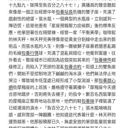
十九點九，陡降至負百分之八十七！」廣播員的聲音聽起
來像是一個正在經歷中年
包養站長
危機的雙子座，充滿了
戲劇性的絕望。張水瓶，一個典型的水瓶座，立刻感到一
陣恐慌，這是他患有「星座預報壓力症候群」後的標準反
應。他單戀著住在隔壁棟、經營一家「平衡美學」咖啡館
的林天秤。林天秤完美得像是從黃金分割線中走出來的藝
術品。而張水瓶的人生，則像一團被獅子座暴君隨意亂踢
的毛線
包養行情
球，充滿了混亂與錯位。他衝到窗邊，往
外看去。整座城市已經因為這個突如其來的「
包養條件
超
級修正」而陷入了荒謬的混亂
包養合約
。街道上的雙魚座
們，開始不受控制地流下鹹鹹的海水淚，他們無法停止地
哭泣，導致城市低窪處已經形成了小型潟湖。那
包養甜心
網
些摩羯座的上班族，嚴格遵守著廣播中「摩羯座今天適
合原地踏步，否則將失去襪子」的指令。數百名西裝筆挺
的摩羯座正整齊地站在原地，他們的鞋
包養妹
子裡裝滿了
已經潮濕的淚水。「負百分之八十七？」張水瓶喃喃自
語，感到胃部一陣翻騰，他知道這代表著什麼。林天秤的
運勢越差，他那股積壓已久、無處安放的單戀能量就會越