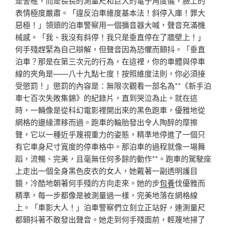
是警棍，而是長長的測量尺和巨大的電子角度儀，臉上的
表情極度嚴肅。「違反泊車維度基本法！斜停入庫！罪大
惡極！」領頭的泊車警察用一個擴音器大喊，聲音充滿機
械感。「我、我沒有斜停！我只是垂直停在了牆壁上！」
何手殘趕緊為自己辯解，但聲音因為恐懼而顫抖。「垂直
泊車？那是在第三次元的行為，在這裡，你的車體與停車
線的夾角是——八十九點七度！按照維度法則，你必須接
受懲罰！」懲罰的內容是：無限次觀看一部名為**《新手泊
車七百次失敗集錦》的紀錄片，直到哭泣為止。就在這
時，一輛像是從科幻電影裡開出來的黑色跑車，優雅地從
網格的邊緣漂移而過。跑車的輪胎發出令人陶醉的摩擦
聲，它以一種近乎蔑視重力的姿態，精準地停進了一個只
有它車身尺寸寬度的停車格中。那泊車的過程就像一場舞
蹈，流暢、完美，且毫無任何多餘的動作**。跑車的駕駛座
上走出一個全身黑色皮衣的女人，她戴著一副透明護目
鏡，冷酷地朝著何手殘的方向走來。她的步
包養
伐優雅而
精準，每一步都像是被測量過一樣，完美地落在網格線
上。「車影大人！」泊車警察們立刻立正站好，連測量尺
都顫抖著不敢發出聲音。她走到何手殘面前，輕蔑地掃了