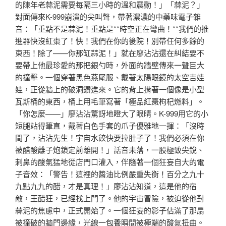
的陳年老蒜泥需要每隔三小時的溫和震動！」「蒜泥？」
對面傳來K-999崩潰的尖叫聲，帶著濃濃的中藥味電子雜
音：「重點不是蒜泥！重點是**時空正在彎曲！**我們的推
進器快沒紅棗了！快！我們在你的後院！別帶任何多餘的
東西！除了——你那缸蒜泥！」就在廖沾沾還在糾結要不
要帶上他最珍愛的那把銀勺時，外面的牆壁傳來一聲巨大
的撞擊。一個穿著黑色燕尾服、戴著太陽眼鏡的太空吉娃
娃，正從牆上的破洞鑽進來。它的背上揹著一個像是小型
瓦斯桶的東西，桶上用毛筆寫著「極品紅棗枸杞燃料」。
「你怎麼——」廖沾沾驚訝地瞪大了眼睛。K-999用它的小
短腿站得筆直，戴著白色手套的爪子優雅地一揮：「沒時
間了，沾沾先生！宇宙水餃快要拉肚子了！我們必須在你
被醋酸離子炮鎖定前離開！」話音未落，一股極致尖銳、
刺鼻的酸氣猛地從店門口灌入，伴隨著一個狂妄自大的電
子音效：「警告！這裡的醬油比例嚴重失衡！百分之九十
九點九九的醋，才是真理！」廖沾沾知道，這是他的宿
敵，王醋狂，已經找上門了。他的宇宙冒險，被迫從他對
蒜泥的焦慮中，正式開始了。一個狂妄的影子佔滿了那扇
被撞破的牆門邊緣，光線一
包養
瞬間被極端的酸氣扭曲。