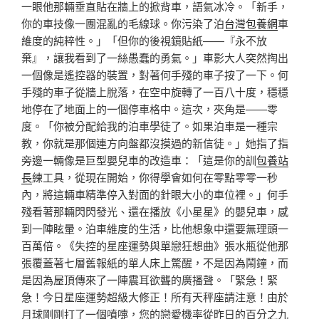
一眼他那輛垂直貼在牆上的掀背車，語氣冰冷。「新手，
你的車技像一團混亂的毛線球。你污染了泊
台灣包養網
車
維度的純粹性。」「但你的後視鏡貼紙——『永不放
棄』，讓我看到了一絲愚蠢的勇氣。」車影大人突然掏出
一個像是遙控器的裝置，對著何手殘的車子按了一下。何
手殘的車子從牆上脫落，在空中旋轉了一百八十度，穩穩
地停在了地面上的一個停車格中。這次，夾角是——零
度。「你被分配給我的泊車學徒了。如果泊車是一種宗
教，你就是那個連方向盤都沒摸過的新信徒。」她指了指
旁邊一輛像是巨型嬰兒車的改造車：「這是你的訓
包養站
長
練工具，從現在開始，你得學會如何在零點零零一秒
內，將這輛車精準停入對面的針眼大小的車位裡。」何手
殘看著那輛閃閃發光、還在播放《小星星》的嬰兒車，感
到一陣眩暈。泊車維度的生活，比他想象中還要無理頭一
百萬倍。《失控的星座運勢與單戀狂想曲》張水瓶從他那
張覆蓋著七層舊報紙的單人床上驚醒，不是因為鬧鐘，而
是因為屋頂傳來了一陣震耳欲聾的廣播聲。「緊急！緊
急！今日星座運勢超級大修正！所有天秤座請注意！由於
月球剛剛打了一個噴嚏，您的戀愛機率從昨日的百分之九