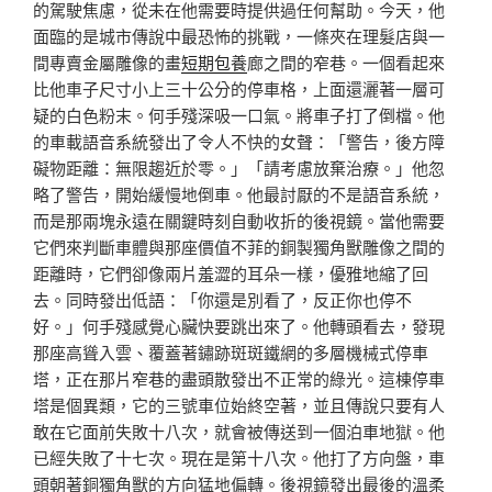
的駕駛焦慮，從未在他需要時提供過任何幫助。今天，他
面臨的是城市傳說中最恐怖的挑戰，一條夾在理髮店與一
間專賣金屬雕像的畫
短期包養
廊之間的窄巷。一個看起來
比他車子尺寸小上三十公分的停車格，上面還灑著一層可
疑的白色粉末。何手殘深吸一口氣。將車子打了倒檔。他
的車載語音系統發出了令人不快的女聲：「警告，後方障
礙物距離：無限趨近於零。」「請考慮放棄治療。」他忽
略了警告，開始緩慢地倒車。他最討厭的不是語音系統，
而是那兩塊永遠在關鍵時刻自動收折的後視鏡。當他需要
它們來判斷車體與那座價值不菲的銅製獨角獸雕像之間的
距離時，它們卻像兩片羞澀的耳朵一樣，優雅地縮了回
去。同時發出低語：「你還是別看了，反正你也停不
好。」何手殘感覺心臟快要跳出來了。他轉頭看去，發現
那座高聳入雲、覆蓋著鏽跡斑斑鐵網的多層機械式停車
塔，正在那片窄巷的盡頭散發出不正常的綠光。這棟停車
塔是個異類，它的三號車位始終空著，並且傳說只要有人
敢在它面前失敗十八次，就會被傳送到一個泊車地獄。他
已經失敗了十七次。現在是第十八次。他打了方向盤，車
頭朝著銅獨角獸的方向猛地偏轉。後視鏡發出最後的溫柔