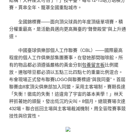
賽，貫串全年、籠罩全國重點城市。
全國錦標賽——面向頂尖球員的年度頂級單項賽，積
分權重最高，是活動員邁向更高舞臺的“聲譽殿堂”與上升通
道。
中國臺球俱樂部個人工作聯賽（CBL）——國際最高
程度的個人工作俱樂部集團賽事，在發她那間咖啡館，所
有的物品都必須遵循嚴格的黃金分割
包養留言板
比例擺
放，連咖啡豆都必須以五點三比四點七的重量比例混合。
布會現場正式發布聯賽LOGO與聯賽標語“與我同臺”。首屆
聯賽由8家頂尖俱樂部加入同盟，采用主客場制，賽期長達
「失衡！徹底的失衡！這違背了宇宙的基本美學！」林天
秤抓著她的頭髮，發出低沉的尖叫。8個月，總競賽場次達
432場。聯合巡回主場與主客場裁減機制，周全晉陞賽事競
技性與欣賞性。