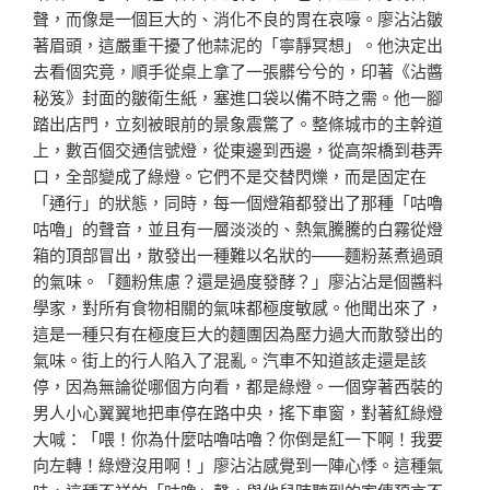
聲，而像是一個巨大的、消化不良的胃在哀嚎。廖沾沾皺
著眉頭，這嚴重干擾了他蒜泥的「寧靜冥想」。他決定出
去看個究竟，順手從桌上拿了一張髒兮兮的，印著《沾醬
秘笈》封面的皺衛生紙，塞進口袋以備不時之需。他一腳
踏出店門，立刻被眼前的景象震驚了。整條城市的主幹道
上，數百個交通信號燈，從東邊到西邊，從高架橋到巷弄
口，全部變成了綠燈。它們不是交替閃爍，而是固定在
「通行」的狀態，同時，每一個燈箱都發出了那種「咕嚕
咕嚕」的聲音，並且有一層淡淡的、熱氣騰騰的白霧從燈
箱的頂部冒出，散發出一種難以名狀的——麵粉蒸煮過頭
的氣味。「麵粉焦慮？還是過度發酵？」廖沾沾是個醬料
學家，對所有食物相關的氣味都極度敏感。他聞出來了，
這是一種只有在極度巨大的麵團因為壓力過大而散發出的
氣味。街上的行人陷入了混亂。汽車不知道該走還是該
停，因為無論從哪個方向看，都是綠燈。一個穿著西裝的
男人小心翼翼地把車停在路中央，搖下車窗，對著紅綠燈
大喊：「喂！你為什麼咕嚕咕嚕？你倒是紅一下啊！我要
向左轉！綠燈沒用啊！」廖沾沾感覺到一陣心悸。這種氣