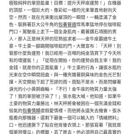
極致純粹的單戀能量！目標：提升天秤座運勢！」在機器
的頂部，一個巨大的、像彩虹一樣的光束筆直地射向天
空。然而，就在光束衝出屋頂的一瞬間，一輛塗滿了金
色、裝飾著巨大公牛角的
包養管道
悍馬車猛地停在咖啡館
門口。駕駛座上走下一個全身肌肉、戴著鑽石項圈的男
人，那人正是林天秤的狂熱追求者——金牛座霸總牛土
豪。牛土豪一腳踢開咖啡館的門，大聲宣布：「天秤！別
管那什麼負運勢！我已經用一百噸的純金箔買下了今天所
有的壞運氣！」「從現在開始，你的運勢由我主宰！我的
金錢，就是你的正面能量！」牛土豪的行為，讓張水瓶的
光束在空中瞬間扭曲，與一種夾雜著銅臭味的金色光芒對
撞。天空開始下起了荒謬的雨。雨點不是水，而是閃耀著
淚光的小小黃銅齒輪。「不行！金牛座的物質力量太強
了！我的單戀被汙染了！」張水瓶大喊。他知道，如果牛
土豪的物質力量勝出，林天秤將會被困在一個充滿金錢和
俗氣的
包養情婦
虛假愛情裡，而他將永遠失去機會。張水
瓶看向那機器，還剩下最後一個可以輸入的「情緒燃料」
口。他迅速撕下了貼在他背後衣領上，那張寫著「我就是
個單戀傻瓜」的標籤，丟了進去。他必須用自己最真實的