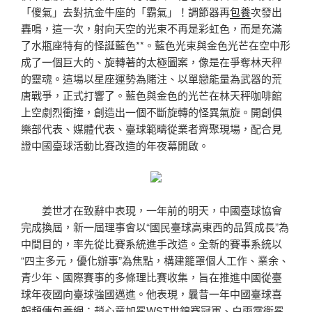
「傻氣」去對抗金牛座的「霸氣」！調節器再
包養
次發出
轟鳴，這一次，射向天空的光束不再是彩虹色，而是充滿
了水瓶座特有的怪誕藍色**。藍色光束與金色光芒在空中形
成了一個巨大的、旋轉著的太極圖案，像是在爭奪林天秤
的靈魂。這場以星座運勢為賭注、以單戀能量為武器的荒
唐戰爭，正式打響了。藍色與金色的光芒在林天秤咖啡館
上空劇烈衝撞，創造出一個不斷旋轉的怪異氣旋。開創俱
樂部代表、媒體代表、臺球範疇從業者齊聚現場，配合見
證中國臺球活動比賽改造的年夜幕開啟。
姜世才在致辭中表現，一年前的明天，中國臺球協會
完成換屆，新一屆理事會以“國民臺球高東西的品質成長”為
中間目的，率先從比賽系統進手改造。全新的賽事系統以
“四主多元，優化辦事”為焦點，構建籠罩個人工作、業余、
青少年、國際賽事的多條理比賽收集，旨在推進中國從臺
球年夜國向臺球強國邁進。他表現，曩昔一年中國臺球喜
報頻傳
包養網
：趙心童加冕WST世錦賽冠軍、白雨露衛冕