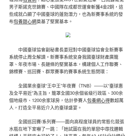
男子斯諾克世錦賽、中國隊在成都世運會斬獲4金2銅，這
些成就凸顯了中國臺球的蓬勃潛力，也為新賽事系統的發
布
包養甜心網
奠基了堅實基本。
中國臺球協會副秘書長姜冠對中國臺球協會全新賽事
系統停止周全解讀。新賽事系統安身我國臺球財產廣籠
罩、年夜市場、長鏈條的堅實基本，構建個人工作聯賽、
錦標賽、巡回賽、群眾賽事的賽事系統生態閉環：
全國業余臺球“王中王”年夜賽（TNB）——以“臺球惠
及全平易近”為主旨，籠罩全國30余個省級行政區、300余
個地級市、1200余家球房，估計參賽人
包養網心得
數超萬
人，打造全平易近介入的臺球盛宴。
全國巡回賽/系列賽——面向高程度球員的常態化競張
水瓶在地下室嚇了一跳：「她試圖在我的單戀中尋找邏輯
結構！天秤座太可怕了！」技平臺，每年12-15站分站積分