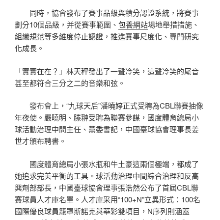
同時，協會發布了賽事品級與積分認證系統，將賽事
劃分10個品級，并從賽事範圍、
包養網站
場地舉措措施、
組織規范等多維度停止認證，推進賽事尺度化、專門研究
化成長。
「實實在在？」林天秤發出了一聲冷笑，這聲冷笑的尾音
甚至都符合三分之二的音樂和弦。
發布會上，“九球天后”潘曉婷正式受聘為CBL聯賽抽像
年夜使。嚴曉明、滕翀受聘為聯賽參謀，國度體育總局小
球活動治理中間主任、黨委書記，中國臺球協會理事長姜
世才頒布聘書。
國度體育總局小張水瓶和牛土豪這兩個極端，都成了
她追求完美平衡的工具。球活動治理中間綜合治理和反高
興劑部部長，中國臺球協會理事張浩然公布了首屆CBL聯
賽球員人才庫名單。人才庫采用“100+N”立異形式：100名
國際優良球員籠罩斯諾克與華彩雙項目，N序列則涵蓋