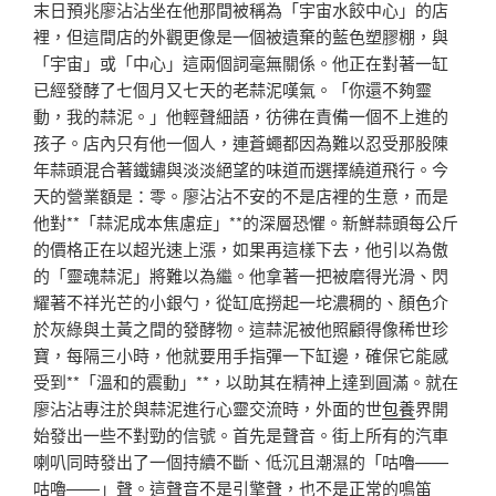
末日預兆廖沾沾坐在他那間被稱為「宇宙水餃中心」的店
裡，但這間店的外觀更像是一個被遺棄的藍色塑膠棚，與
「宇宙」或「中心」這兩個詞毫無關係。他正在對著一缸
已經發酵了七個月又七天的老蒜泥嘆氣。「你還不夠靈
動，我的蒜泥。」他輕聲細語，彷彿在責備一個不上進的
孩子。店內只有他一個人，連蒼蠅都因為難以忍受那股陳
年蒜頭混合著鐵鏽與淡淡絕望的味道而選擇繞道飛行。今
天的營業額是：零。廖沾沾不安的不是店裡的生意，而是
他對**「蒜泥成本焦慮症」**的深層恐懼。新鮮蒜頭每公斤
的價格正在以超光速上漲，如果再這樣下去，他引以為傲
的「靈魂蒜泥」將難以為繼。他拿著一把被磨得光滑、閃
耀著不祥光芒的小銀勺，從缸底撈起一坨濃稠的、顏色介
於灰綠與土黃之間的發酵物。這蒜泥被他照顧得像稀世珍
寶，每隔三小時，他就要用手指彈一下缸邊，確保它能感
受到**「溫和的震動」**，以助其在精神上達到圓滿。就在
廖沾沾專注於與蒜泥進行心靈交流時，外面的世
包養
界開
始發出一些不對勁的信號。首先是聲音。街上所有的汽車
喇叭同時發出了一個持續不斷、低沉且潮濕的「咕嚕——
咕嚕——」聲。這聲音不是引擎聲，也不是正常的鳴笛