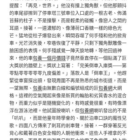
提醒：「再見，世界。」他沒有撞上獨角獸，但他那顫抖
的車尾卻擦到了停車塔三號車位入口處的一根古老、佈滿
苔蘚的柱子。不是撞擊，而是輕柔的碰觸，像戀人之間的
耳語。接著，一道濃郁的、像薄荷口香糖一樣的綠色光
芒。猛地從柱子爆發出來，瞬間吞噬了何手殘和他的掀背
車。光芒消失後，窄巷恢復了平靜，只剩下獨角獸雕像一
臉困惑的表情。何手殘感覺一陣天旋地轉，等他回過神
來，他的車
包養一個月價錢
子竟然垂直停在一個貼滿了巨
大獎狀的牆壁上。獎狀上寫著：「完美倒車入庫獎——第
零點零零零零零九度偏差。」落款人是「倒車王」。他趕
緊從車窗探出頭，發現周圍不再是熟悉的城市街道，而是
一望無際、
包養
由無數白線和編號組成的巨
包養網
大網
格。這裡的空氣聞起來像是新買的輪胎和劣質香水的混合
物，而重力似乎是隨機變化的，有時感覺很重，有時像漂
浮在游泳池裡。他試圖按喇叭，但
包養網
喇叭發出的不是
「叭叭」，而是他童年時學會的、關於泊車口訣的魔性兒
歌。四面八方傳來了刺耳的剎車聲，接著，一群穿著反光
背心和戴著白色安全帽的人朝他衝來。這些人手裡拿的不