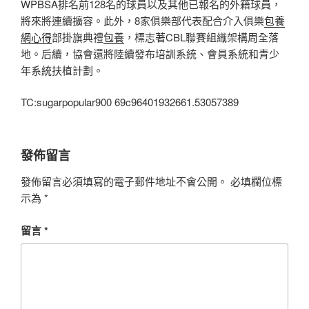
WPBSA排名前128名的球員以及其他已報名的外籍球員，
將來將連續擴容。此外，8家俱樂部代表配合介入俱樂
包養
網心得
部掛旗典禮
包養
，標志著CBL聯賽組織架構周全落
地。后續，協會還將陸續發布培訓系統、會員系統和青少
年系統扶植計劃。
TC:sugarpopular900 69c96401932661.53057389
發佈留言
發佈留言必須填寫的電子郵件地址不會公開。
必填欄位標
示為
*
留言
*