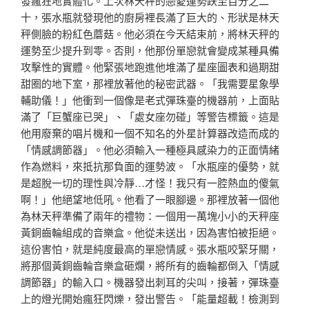
發瘋狂地實體化。上次林天秤的戀愛運勢跌至百分之二
十，張水瓶就發現他的廚房裡長滿了巨大的、形狀是林天
秤側臉的粉紅色蘑菇。他必須在今天結束前，將林天秤的
運勢至少提升到零。否則，他那份單戀就會變成某種具備
攻擊性的實體。他緊張地跑進他堆滿了星座圖表和過期甜
甜圈的地下室，那裡放著他的秘密武器。「我需要星象學
輔助儀！」他衝到一個像是老式彈珠臺的機器前，上面貼
滿了「巨蟹座已哭」、「處女座勿碰」等警告標籤。這是
他用廢棄的唱片機和一個不知名的外星計算器改造而成的
「情感調節器」。他必須輸入一種極具感染力的正面情緒
作為燃料，來抵抗那負面的運勢波。「水瓶座的優勢，就
是超脫一切的理性與冷靜…才怪！我只有一腔熱血的傻氣
啊！」他絕望地低吼。他看了一眼腳邊。那裡放著一個他
為林天秤準備了兩年的禮物：一個用一萬塊小小的天秤座
黃銅齒輪組成的音樂盒。他從未送出，因為害怕被拒絕。
這份害怕，就是純度最高的單戀情感。張水瓶咬緊牙關，
將那個黃銅齒輪音樂盒砸爛，將所有的齒輪都倒入「情感
調節器」的輸入口。機器發出刺耳的尖叫，接著，彈珠臺
上的燈光開始瘋狂閃爍，發出警告。「能量超載！檢測到