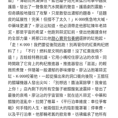
盾」，薄韌而充滿彈性。藍色離子炮光束猛烈地擊中麵皮
護盾，發出了一聲像是汽水開蓋的聲音。護盾劇烈震動，
但奇蹟般地擋住了攻擊，只是散發出濃郁的麵香。「這麵
皮的延展性！完美！但撐不了太久！」K-999焦急地大喊，
中藥味更濃了。廖沾沾知道，他必須帶走他那缸陳年老蒜
泥，那是宇宙的希望。他跑到蒜泥缸前，使出他搬運食材
的全部力量，將那口比他
甜心寶貝包養網
還胖的缸抱起。
「走！K-999！我們要從後院逃跑！別再管你的紅棗枸杞燃
料了！」「不行！燃料是文明的基礎！沒了紅棗我飛不
遠！」吉娃娃特務抗議。它用小嘴咬住廖沾沾的衣領，同
時開啟了它背上的枸杞推進器。推進器發出「滋滋」的輕
微煎煮聲，伴隨著一股濃郁的蔘味爆發。廖沾沾抱著蒜泥
缸、K-999咬著他，一起從撞出來的洞口衝向後院。王醋狂
的醋罐機器人發出尖叫：「別想逃！醬油黨餘孽！我會追
上你！」店內剩下的所有空盤子被醋酸氣波震碎，發出了
最後的哀鳴。廖沾沾的宇宙冒險，就在這片蒜泥、中藥和
醋酸的混亂中，拉開了帷幕。《平行泊車維度：車位爭奪
戰》何手殘的人生，被兩個巨大的陰影籠罩著：停車費，
以及平行泊車。他那輛老舊的掀背車，彷彿繼承了他所有