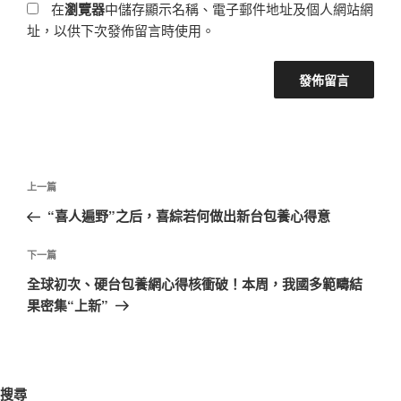
在
瀏覽器
中儲存顯示名稱、電子郵件地址及個人網站網
址，以供下次發佈留言時使用。
文
上
上一篇
章
一
“喜人遍野”之后，喜綜若何做出新台包養心得意
導
篇
覽
文
下
下一篇
章
一
全球初次、硬台包養網心得核衝破！本周，我國多範疇結
篇
果密集“上新”
文
章
搜尋