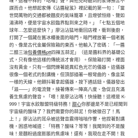
味，這種不祥的「咕嚕」聲，與他兒時聽到的家傳預言不
謀而合。他想起家傳《沾醬秘笈》裡記載的第一句：「當
世間萬物的交通都被麵皮的氣味籠罩，且燈號恒綠、聲如
湯沸時，便是宇宙水餃臨界點到來之時。」「七點五個地
球年…怎麼這麼快？」廖沾沾猛地衝回店裡，衝到後廚，
打開了一個藏在舊冰櫃後面的暗門。暗門裡放著一個老舊
的、像是古代金屬保險箱的東西。他輸入了密碼：「一醬
二醋三油
包養價格ptt
四辣五蒜泥」（這是醬料界的基礎公
式，只有像他這樣的傳統派才會用）。保險箱打開，裡面
沒有黃金，只有一個閃爍著詭異紅色光芒的儀器。這儀器
很像一個老式的對講機，但頂部插著一根彎曲的、像韭菜
一樣的天線。他顫抖著拿起儀器，按下通話鈕。儀器發出
「滋——」的電流聲，接著傳來一陣高八度、急促且充滿
養生焦慮的聲音。「喂！是廖沾沾嗎！快接聽！這裡是 K-
999！宇宙水餃聯盟特級特務！
甜心
你那邊是不是已經聞到
宇宙級的酸味了？我們需要你的蒜泥！你被徵召了！馬
上！」廖沾沾的耳朵被這聲音震得嗡嗡作響，他捏著對講
機，困惑地喊道：「特務？酸味？等等！我聞到的不是酸
味！是麵粉過度膨脹的焦慮味！還有，我現在走不開！我