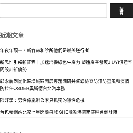
搜
尋
近期文章
年夜年頭一，新竹森和診所他們是最美逆行者
新思惟引領新征程丨加速培養綠色生產力 塑造產業發展JIUYI俱意空
間設計新優勢
郭永航到從化區增城區開展專題調研并督導檢查防汛防臺風和疫情
防控任OSDER奧斯德台北汽車務
陳好漢：男性億嵐辦公家具孤獨的隱性危機
台包養網站比較七星閃爍泉城 SHE飛輪海濟南演唱會倒計時