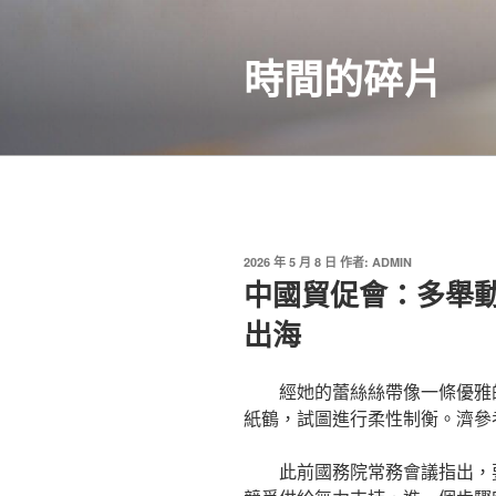
跳
至
時間的碎片
主
要
內
容
發
2026 年 5 月 8 日
作者:
ADMIN
佈
中國貿促會：多舉
於
出海
經她的蕾絲絲帶像一條優雅
紙鶴，試圖進行柔性制衡。濟參
此前國務院常務會議指出，