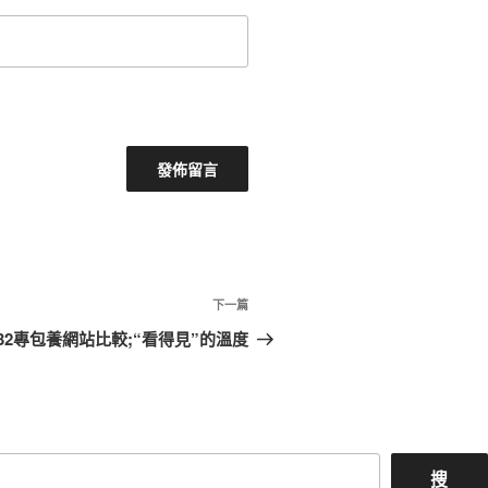
下
下一篇
一
32專包養網站比較;“看得見”的溫度
篇
文
章
搜