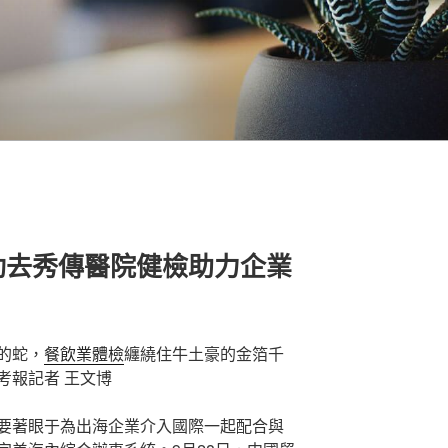
動去秀傳醫院健檢助力企業
的蛇，
餐飲業體檢
纏繞住牛土豪的金箔千
考報記者 王文博
要著眼于為出海企業介入國際一起配合與