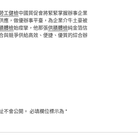
勞工健檢
中國貿促會將緊緊掌握辦事企業
供應，做優辦事平臺，為企業介牛土豪被
膳體檢
始痙攣，他那張
供膳體檢
純金箔信
合與競爭供給高效、便捷、優質的綜合辦
址不會公開。
必填欄位標示為
*