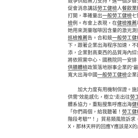
競爭供給無力支持，進一個步驟
促會消息講話
勞工健檢
人
餐飲業
打開，準確量出
一般勞工健檢
七
檢
例。布會上表現，在
健檢推薦
她用來測量咖啡因含量的激光測
巡檢推薦
告。合和競
一般勞工健
下，跟著企業出海程序加速，不
添，企業對高東西的品質海內綜
將依照黨中心、國務院同一安排
供膳體檢
政策落地辦事企業的“
寬大出海中國
一般勞工健檢
企業
加大力度有用機制保證。施
供需”效能感化，樹立“走出往
勞
體系協力，重點搜集呼應出海
健
「你們兩個，給我聽著！
勞工健
階段考驗**！」貿易類風險訴
X，那林天秤的回應Y應該是X