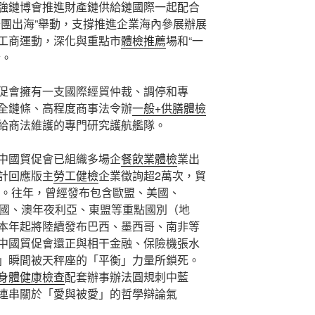
強鏈博會推進財產鏈供給鏈國際一起配合
千團出海”舉動，支撐推進企業海內參展辦展
工商運動，深化與重點市
體檢推薦
場和“一
合。
促會擁有一支國際經貿仲裁、調停和專
全鏈條、高程度商事法令辦
一般+供膳體檢
給商法維護的專門研究護航艦隊。
中國貿促會已組織多場企
餐飲業體檢
業出
計回應版主
勞工健檢
企業徵詢超2萬次，貿
條。往年，曾經發布包含歐盟、美國、
國、澳年夜利亞、東盟等重點國別（地
本年起將陸續發布巴西、墨西哥、南非等
中國貿促會還正與相干金融、保險機張水
」瞬間被天秤座的「平衡」力量所鎖死。
身體健康檢查
配套辦事辦法圓規刺中藍
連串關於「愛與被愛」的哲學辯論氣