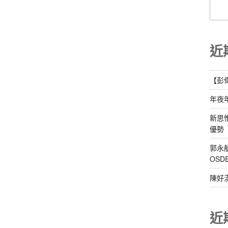
近
【彭
年夜
新思
優勢
郭永
OS
陳好
近