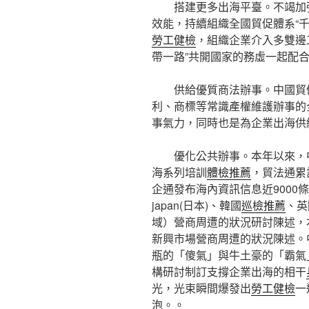
搭建更多出海平臺。不竭加
效能，持續組織全國貿促體系“
勞工健檢
，組織企業介入多雙邊
帶一路”共開國家的務虛一起配
供給優質商法辦事。中國貿
利、商標等常識產權維護辦事的
事氣力，同時也是為企業出海供
優化公共辦事。本年以來，
海系列培訓
體檢推薦
，貿法通累
企通發布海內資訊信息近9000
japan(日本)、韓國
巡檢推薦
、英
域）營商周遭的狀況研討陳述，
新興市場營商周遭的狀況陳述。
瓶的「傻氣」與牛土豪的「霸氣
構研討制訂支撐企業出海的相干
光，光束瞬間爆發出
勞工健檢
一
泡。。