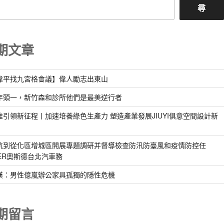
尋
期文章
偉平找九宮格會議】偉人勵志出東山
年頭一，新竹森和診所他們是最美逆行者
惟引領新征程丨加速培養綠色生產力 塑造產業發展JIUYI俱意空間設計新
航到從化區增城區開展專題調研并督導檢查防汛防臺風和疫情防控任
DER奧斯德台北汽車務
漢：男性億嵐辦公家具孤獨的隱性危機
期留言