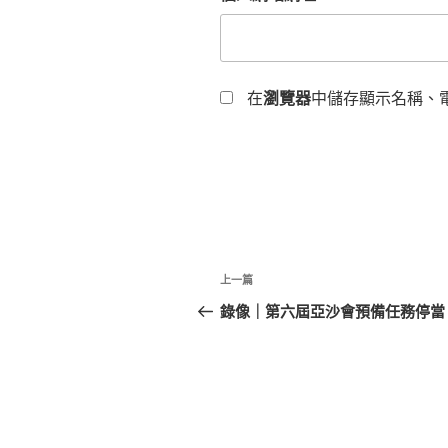
在
瀏覽器
中儲存顯示名稱、
文
上
上一篇
章
一
錄像｜第六屆亞沙會預備任務停當
篇
導
文
覽
章