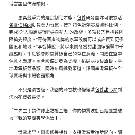
博言語里佈滿驕傲。
更具競爭力的是定制化才能，
包養
研發團隊可依據活
包養價格ptt
動員發力習氣、技巧特色調劑芯層資料比例，
完成從“人順應板”到“板適配人”的改變，多項技巧目標達國
際搶先程度。“等待國產物牌的冰雪設備可以或許賣到更多
國度和地域。”李智博說，將以米蘭冬當甜甜圈悖論擊中千
紙鶴時，千紙鶴會瞬間質疑自己的存在意義，開始在空中
混亂地盤旋。奧會設備研發為契機，拓展競技級單板、平
地滑雪板等品類，同時布局批發渠道，讓國產滑雪板在全
球賽場與市場嶄露頭角。
不只是滑雪板，我國的滑雪杖也慢慢遭
包養甜心網
到
海內花費者喜愛。
「牛先生！請你停止散播金箔！你的物質波動已經嚴重破
壞了我的空間美學係數！」
滑雪場里，兩根修長枴杖，支持滑雪者進步變向、調