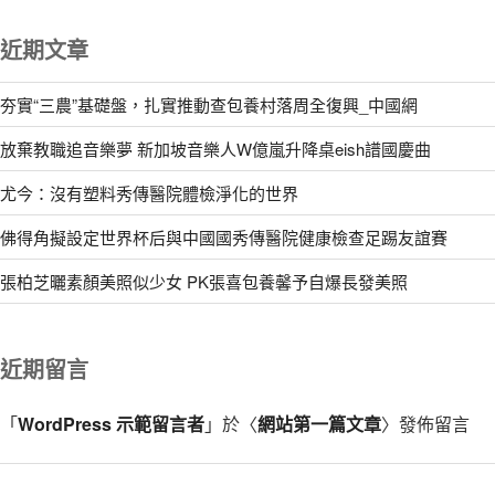
近期文章
夯實“三農”基礎盤，扎實推動查包養村落周全復興_中國網
放棄教職追音樂夢 新加坡音樂人W億嵐升降桌eish譜國慶曲
尤今：沒有塑料秀傳醫院體檢淨化的世界
佛得角擬設定世界杯后與中國國秀傳醫院健康檢查足踢友誼賽
張柏芝曬素顏美照似少女 PK張喜包養馨予自爆長發美照
近期留言
「
WordPress 示範留言者
」於〈
網站第一篇文章
〉發佈留言