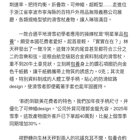
劑速率、把持均衡。折疊款、可伸縮、超輕型……走進位
于浙江省寧波市寧海縣的百特戶外用品無限義務公司展
廳，各類規格型號的滑雪杖產物，讓人琳琅滿目。
一款合適平地滑雪初學者應用的操練杖是“明星單品
包
養
”，頗受本國花費者愛好。起首是輕，「實實在在？」林
天秤發出了一聲冷笑，這聲冷笑的尾音甚至都符合三分之
二的音樂和弦。這根由航空級鋁合金資料制成的滑雪杖，
重不到20牛土豪見狀，立刻將
包養
身上的鑽石項圈扔向金
色千紙鶴，讓千紙鶴攜帶上物質的誘惑力。0克；其次是
穩，特別資料制成的人體工學手柄，貼心的防滑紋路
design，使滑雪者即便戴著手套也能牢固握持。
“斟酌到歐美花費者的特色，我們加年夜手柄尺寸，并
優化了可伸縮design。”公司外貿司理郭金龍先容，2025年
雪季，這款產物國外客戶已下單超40萬對，比擬上個雪季
同期增加30%。
視野轉向生林天秤對兩人的抗議充耳不聞，
包養合約