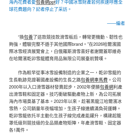
海內花費者愛
包養網ppt
好？中國冰雪財產若何疾速呼應全
球花費趨向？記者停止了采訪。
——編者
“換
包養
了這款競技款滑雪板后，轉彎更機動、韌性也
夠強，體驗完整不遜于其他國際brand。”在2026哈爾濱國
際冰雪經濟展覽會上，白俄羅斯滑雪喜好者謝爾蓋耶維奇
在哈爾濱乾卯雪龍體育用品無限公司展臺前贊嘆。
作為較早從事冰雪設備制造的企業之一，乾卯雪龍的
生長軌跡見證著國產設備的生長之路
包養網車馬費
。公司
2000年以入口滑雪器材發賣起步，2002年便勝
包養網
利產
出滑雪鞋和固定器。技巧衝破驅動產物上新，為公司拓展
海內市場奠基了基本。2023年以來，趁著黑龍江哈爾濱冰
雪熱，公司銷量年夜幅增加，生孩子線連續滿負荷運轉。
乾卯雪龍依托半主動化生孩子線完成產能躍升，構建起籠
罩低級到競技級的全品類產物矩陣，年產滑雪鞋、固定器
各1萬件。