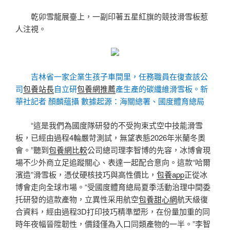
乾卯雪龍展臺上，一副印著五星紅旗的競技滑雪板惹
人注視。
吉林省一家企業生孩子車間里，任務職員在復查該公
司
包養站長
自立研
包養網推薦
產生產的碳纖維滑雪板。新
華社記者 顏麟蘊攝 數據起源：海關總署、國度體育總局
“這是我們為國度隊研發的不受拘束式空中技能滑雪
板，已經由過程4輪嚴苛測試，無望表態2026年米蘭冬奧
會。”聽到
包養網比較
公司總司理李智博的先容，冰博會現
場不少外商立足追蹤關心、表達一起配合意向。這款“哈爾
濱造”滑雪板，憑仗硬核技巧與高性價比，
包養app
正從冰
博會走向全球市場。“受國度體育總局夏季活動治理中間委
托研發的這款產物，立異性采用航空
包養甜心網
航天級復
合資料，經由過程3D打印技巧精準塑形，在份量加重的同
時年夜幅晉陞韌性，價錢僅為入口同類產物的一半。”李智