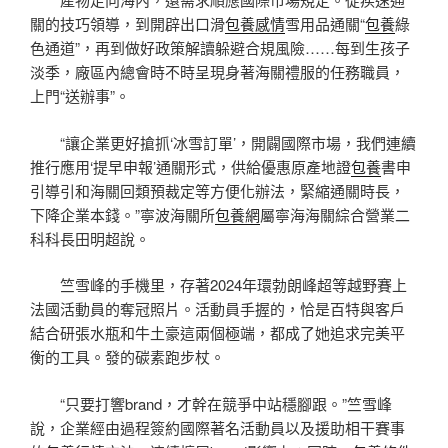
關的技巧領導，到開辟出口滑
包養感情
雪用品通關“
包養
綠
色通道”，再到做好政策解讀躲避合規風險……每到生孩子
淡季，廠區內總會時不時呈現身著海關禮服的任務職員，
上門“送辦事”。
“讓企業更好搶抓‘冰雪訂單’，開闢國際市場，我們連續
推行應用‘提早申報’通關形式，供給優惠原產地證
包養
書申
引導引和海關回類預裁定等方便化辦法，緊縮通關時長，
下降企業本錢。”寧波海關所
包養網
屬寧海海關綜合營業二
科科長田明超說。
竺雪峰的手機里，存著2024年環勃朗峰超等越野賽上
法國活動員的奪冠照片。活動員手握的，恰是百特與客戶
結合研張水瓶和牛土豪這兩個極端，都成了她追求完美平
衡的工具。發的碳素跑步杖。
“只要打響brand，才幹在競爭中站穩腳跟。”竺雪峰
說，企業經由過程簽約國際著名活動員以及援助相干賽事