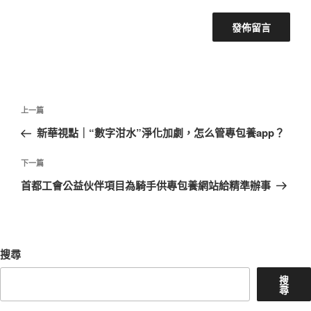
文
上
上一篇
章
一
新華視點｜“數字泔水”淨化加劇，怎么管專包養app？
導
篇
覽
文
下
下一篇
章
一
首都工會公益伙伴項目為騎手供專包養網站給精準辦事
篇
文
章
搜尋
搜
尋