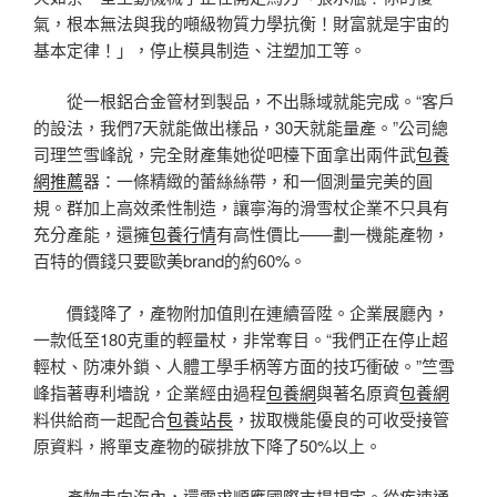
氣，根本無法與我的噸級物質力學抗衡！財富就是宇宙的
基本定律！」，停止模具制造、注塑加工等。
從一根鋁合金管材到製品，不出縣域就能完成。“客戶
的設法，我們7天就能做出樣品，30天就能量產。”公司總
司理竺雪峰說，完全財產集她從吧檯下面拿出兩件武
包養
網推薦
器：一條精緻的蕾絲絲帶，和一個測量完美的圓
規。群加上高效柔性制造，讓寧海的滑雪杖企業不只具有
充分產能，還擁
包養行情
有高性價比——劃一機能產物，
百特的價錢只要歐美brand的約60%。
價錢降了，產物附加值則在連續晉陞。企業展廳內，
一款低至180克重的輕量杖，非常奪目。“我們正在停止超
輕杖、防凍外鎖、人體工學手柄等方面的技巧衝破。”竺雪
峰指著專利墻說，企業經由過程
包養網
與著名原資
包養網
料供給商一起配合
包養站長
，拔取機能優良的可收受接管
原資料，將單支產物的碳排放下降了50%以上。
產物走向海內，還需求順應國際市場規定。從疾速通