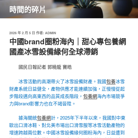
跳
時間的碎片
至
主
要
內
發
2026 年 2 月 5 日
作者:
ADMIN
佈
中國brand圈粉海內｜甜心專包養網
容
於
國產冰雪設備緣何全球滯銷
國民日報記者 郭曉龍 竇皓
冰雪活動的高潮帶火了冰雪設備財產。我國
包養
冰雪
財產系統日益健全，產物供應才能連續加強，正慢慢從起
步階段邁向高東西的品質成長階段，
包養網
海內市場競爭
力與brand影響力也在不竭晉陞。
據海關統
包養網
計，2025年下半年以來，我國對中東
歐出口滑冰鞋、對北美市場出口滑雪服等冰雪活動產物的
增速跨越兩位數。中國冰雪設備緣何圈粉海內，日益遭到