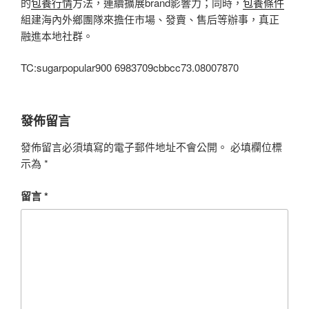
的
包養行情
方法，連續擴展brand影響力；同時，
包養條件
組建海內外鄉團隊來擔任市場、發賣、售后等辦事，真正
融進本地社群。
TC:sugarpopular900 6983709cbbcc73.08007870
發佈留言
發佈留言必須填寫的電子郵件地址不會公開。
必填欄位標
示為
*
留言
*