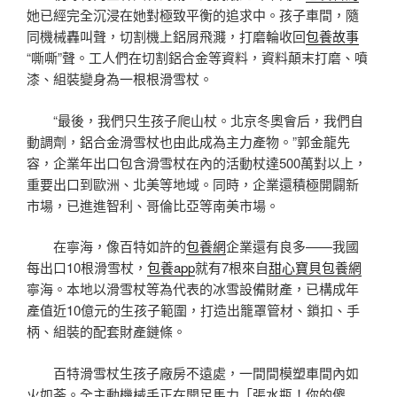
她已經完全沉浸在她對極致平衡的追求中。孩子車間，隨
同機械轟叫聲，切割機上鋁屑飛濺，打磨輪收回
包養故事
“嘶嘶”聲。工人們在切割鋁合金等資料，資料顛末打磨、噴
漆、組裝變身為一根根滑雪杖。
“最後，我們只生孩子爬山杖。北京冬奧會后，我們自
動調劑，鋁合金滑雪杖也由此成為主力產物。”郭金龍先
容，企業年出口包含滑雪杖在內的活動杖達500萬對以上，
重要出口到歐洲、北美等地域。同時，企業還積極開闢新
市場，已進進智利、哥倫比亞等南美市場。
在寧海，像百特如許的
包養網
企業還有良多——我國
每出口10根滑雪杖，
包養app
就有7根來自
甜心寶貝包養網
寧海。本地以滑雪杖等為代表的冰雪設備財產，已構成年
產值近10億元的生孩子範圍，打造出籠罩管材、鎖扣、手
柄、組裝的配套財產鏈條。
百特滑雪杖生孩子廠房不遠處，一間間模塑車間內如
火如荼。全主動機械手正在開足馬力「張水瓶！你的傻