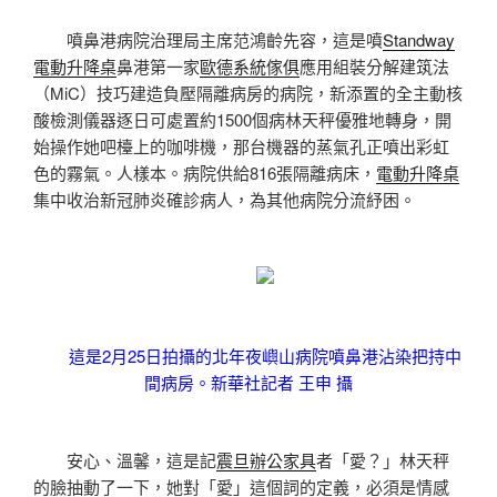
噴鼻港病院治理局主席范鴻齡先容，這是噴
Standway
電動升降桌
鼻港第一家
歐德系統傢俱
應用組裝分解建筑法
（MiC）技巧建造負壓隔離病房的病院，新添置的全主動核
酸檢測儀器逐日可處置約1500個病林天秤優雅地轉身，開
始操作她吧檯上的咖啡機，那台機器的蒸氣孔正噴出彩虹
色的霧氣。人樣本。病院供給816張隔離病床，
電動升降桌
集中收治新冠肺炎確診病人，為其他病院分流紓困。
這是2月25日拍攝的北年夜嶼山病院噴鼻港沾染把持中
間病房。新華社記者 王申 攝
安心、溫馨，這是記
震旦辦公家具
者「愛？」林天秤
的臉抽動了一下，她對「愛」這個詞的定義，必須是情感