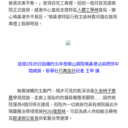
被我完美平衡。」席項目完工典禮，短短一個月就見證病
院正式啟用，感激中心當局支撐特區
人體工學椅
當局、關
心噴鼻港市平易近。”噴鼻港特區行政主座林鄭月娥在啟用
典禮上致辭時說。
這是2月25日拍攝的北年夜嶼山病院噴鼻港沾染把持中
間病房。新華社
巧寓設計
記者 王申 攝
無需接觸的主動門、隔步可見的乾淨消毒
久坐椅子推
薦
舉措措施、走廊上張貼的防護裝備應用闡明……固然病
院僅用4個月時光建成，但院內一切病房均具有病院級此外
隔離醫治舉措措施
ROG電競椅
，可認為病人供給輸注藥物
及
歐凌辦公家具
供氧醫治等選擇。