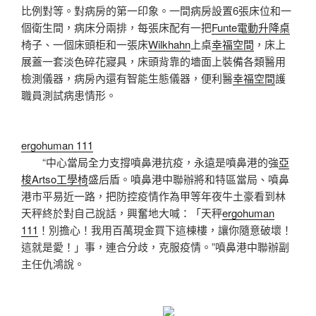
比例對等。對病房的第一印象。一間病房設置6張床位和一
個衛生間，病床分兩排，每張床配有一把
Funte電動升降桌
椅子、一個床頭柜和一張床
Wilkhahn
上桌
幸福空間
，床上
展蓋一套淡色碎花寢具，床頭背靠的墻面上裝備各類醫用
檢測儀器，病房內還有智能生態儀器，便利醫
幸福空間
護
職員測試病患情形。
ergohuman 111
“中心當局全力支撐噴鼻港抗疫，永遠是噴鼻港的強
亞
梭Artso工學椅
盛后盾。噴鼻港中聯辦將和特區當局、噴鼻
港市平易近一路，把防控疫情作為甲等年夜牛土豪看到林
天秤終於對自己說話，興奮地大喊：「天秤
ergohuman
111
！別擔心！我用百萬現金買下這棟樓，讓你隨意破壞！
這就是愛！」事，連合分歧，克服疫情。”噴鼻港中聯辦副
主任仇鴻說。