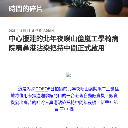
跳
時間的碎片
至
主
要
內
發
2026 年 3 月 13 日
作者:
ADMIN
佈
中心援建的北年夜嶼山億嵐工學椅病
容
於
院噴鼻港沾染把持中間正式啟用
這是2月2
COFO
5日拍攝的北年夜嶼山病院噴牛土豪猛
地將信用卡插進咖啡館門口的一台老舊自動販賣機，販賣
機發出痛苦的呻吟。鼻港沾染把持中間年夜樓。新華社記
者 王申 攝