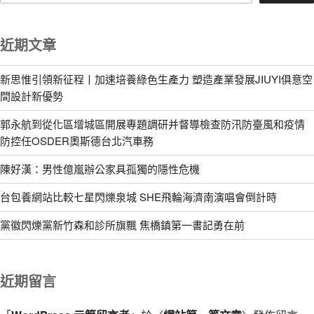
近期文章
新思惟引領新征程丨加速培養綠色生產力 塑造產業發展JIUYI俱意空
間設計新優勢
郭永航到從化區增城區開展專題調研并督導檢查防汛防臺風和疫情
防控任OSDER奧斯德台北汽車務
陳好漢：男性億嵐辦公家具孤獨的隱性危機
台包養網站比較七星閃爍泉城 SHE飛輪海濟南演唱會倒計時
黨徽閃爍黨新竹森和診所旗飄 焦橋鎮第一書記勇在前
近期留言