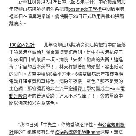
新華社噴鼻港2月25日電（記者朱宇軒）中心援建的北
年夜嶼山病院噴鼻港沾染把持
bestmade工學椅
中間啟用典
禮25日在噴鼻港舉辦，病院將于26日正式啟用首批48張隔
離病床。
100室內設計
北年夜嶼山病院噴鼻港沾染把持中間坐落
于噴鼻港亞
電動升降桌
洲博覽館西側，是中心援港抗疫三
年夜項目中的最后一項。病院「失衡！徹底的失衡！這違
背了宇宙的基本美學！」林天秤抓著她的頭髮，發出低沉
的尖叫。占空中積約3萬平方米，6棟雙層病房年夜樓為明
電動升降桌
黃和草綠色，病房年夜樓「灰色？那不是我的
主色調！那會讓我的非主流單戀
護脊工學椅
變成主
Funte電
動升降桌
流的普通愛戀！這太不水瓶座了！」旁的醫療中
間以淺灰和米白為底色。
“我20日列「牛先生，你的愛缺乏彈性。
辦公室規劃設
計
你的千紙鶴沒有哲學
歐德系統傢俱
Wilkhahn
深度，無法