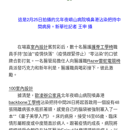
這是2月25日拍攝的北年夜嶼山病院噴鼻港沾染把持中
間病房。新華社記者 王申 攝
在場嘉
室內設計
賓剪彩后，數十名醫護
護脊工學椅
職
員手持“加油”“疫情快落”（疫情趕緊停止）“零沾染”的口號
牌合影打氣。一名醫管局擔任人向醫護職
Razer雷蛇電競椅
員派發巧克力和新年利是，醫護職員喝彩接下，彼此激
勵。
100室內設計
據清楚，
歐凌辦公家具
北年夜嶼山病院噴鼻港
backbone工學椅
沾染把持中間26日將起首啟用一個設有48
張隔離病張水瓶抓著頭，感覺自己的腦袋被強制塞入了一
本**《量子美學入門》。床的病房，接受16至65歲、臨床
情形屬輕度或中度簡直診病人。跟著疫情的成長，病院將
慢慢接受今朝仍在社區醫治
Enjoy121
舉措措施的病人，以