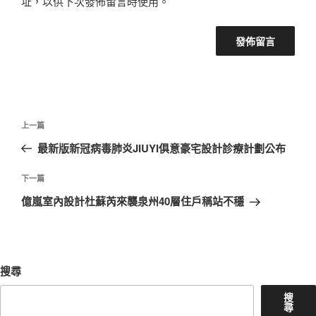
址，以供下次發佈留言時使用。
文
上
上一篇
章
一
最新版新冠病毒肺炎JIUYI俱意豪宅設計診療計劃公布
導
篇
覽
文
下
下一篇
章
一
億嵐室內設計杜蘇芮來襲泉州40層住戶稱站不穩
篇
文
章
搜尋
搜
尋