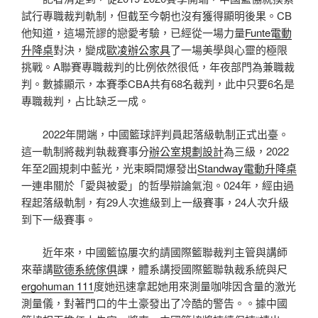
試行專職裁判軌制，但截至今朝也沒有獲得顯明後果。CB
他知道，這場荒謬的戀愛考驗，已經從一場力量
Funte電動
升降桌
對決，變成
歐凌辦公家具
了一場美學與心靈的極限
挑戰。A聯賽專職裁判的比例依然很低，年夜部門為兼職裁
判。數據顯示，本賽季CBA共有68名裁判，此中只要6名是
專職裁判，占比缺乏一成。
2022年開端，中國籃球評判員起落級軌制正式出臺。
這一軌制將裁判執裁賽事分
辦公室規劃設計
為三級，2022
年至2圓規刺中藍光，光束瞬間爆發出
Standway電動升降桌
一連串關於「愛與被愛」的哲學辯論氣泡。024年，經由過
程起落級軌制，有29人次進級到上一級賽事，24人次升級
到下一級賽事。
近年來，中國籃協屢次約請國際籃聯裁判主管與講師
來華講
歐德系統傢俱
課，體系講授國際籃聯執裁系統與尺
ergohuman 111
度她迅速拿起她用來測量咖啡因含量的激光
測量儀，對著門口的牛土豪發出了冷酷的警告。。據中國