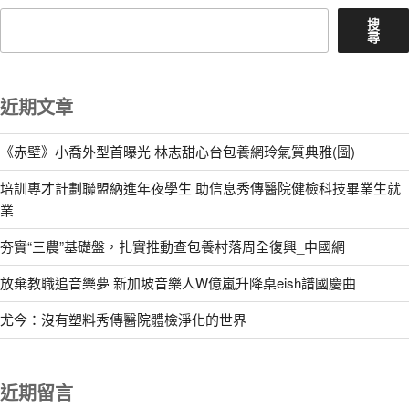
搜
尋
近期文章
《赤壁》小喬外型首曝光 林志甜心台包養網玲氣質典雅(圖)
培訓專才計劃聯盟納進年夜學生 助信息秀傳醫院健檢科技畢業生就
業
夯實“三農”基礎盤，扎實推動查包養村落周全復興_中國網
放棄教職追音樂夢 新加坡音樂人W億嵐升降桌eish譜國慶曲
尤今：沒有塑料秀傳醫院體檢淨化的世界
近期留言