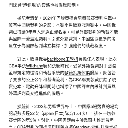
門球員“造犯規”的套路也被嚴厲限制。
據記者清楚，2024年巴黎奧運會男籃競賽裁判名單中
沒有中國籍裁判的身影；本賽季男籃亞冠聯賽中，中國裁
判已持續3年無人進選正賽名單，可見外鄉裁判的執裁才能
與國際一流差距顯明。引進外籍裁判，中國籃協更多的考
量在于為國際裁判建立標桿，加強他們的執裁程度。
對此，籃協裁委
backbone工學椅
會擔任人表現，此次
CBA半決
Wilkhahn
賽和決賽時代，受邀外籍裁判對于國際
籃聯規定的懂得和執裁系統的
歐德系統傢俱
歸納，既包管
了賽事的公正公平和基礎流利，為CBA聯賽執裁供給了現
實范本，
電動升降桌
同時也增添了中國評
室內設計
判員與
外籍評判員交通進修的機遇。
據統計，2023年男籃世界杯上，中國隊5場競賽的場均
犯規數多達22次（japan(日本)隊為15.4次），排在一切參
賽步隊的第3位。對此，中國男籃前主帥喬爾杰維奇曾坦
言，CBA裁判吹罰標準與國際水準
Standway電動升降桌
必