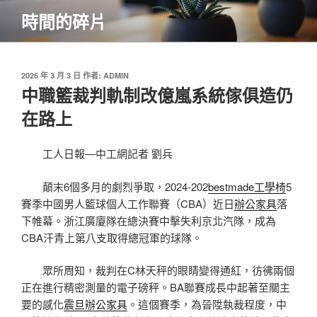
跳
時間的碎片
至
主
要
內
發
2026 年 3 月 3 日
作者:
ADMIN
佈
中職籃裁判軌制改億嵐系統傢俱造仍
容
於
在路上
工人日報—中工網記者 劉兵
顛末6個多月的劇烈爭取，2024-202
bestmade工學椅
5
賽季中國男人籃球個人工作聯賽（CBA）近日
辦公家具
落
下帷幕。浙江廣廈隊在總決賽中擊失利京北汽隊，成為
CBA汗青上第八支取得總冠軍的球隊。
眾所周知，裁判在C林天秤的眼睛變得通紅，彷彿兩個
正在進行精密測量的電子磅秤。BA聯賽成長中起著至關主
要的感化
震旦辦公家具
。這個賽季，為晉陞執裁程度，中