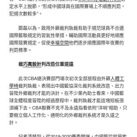
定水平上脫節，“形成中國球員在國際賽場上不順應判罰，
犯規次數較多”。
鄭磊以為，啟用外籍裁判執裁有助于規范球員不合適
國際籃聯規定的習氣性舉措，輔助國際活動員更好地順應
國際競賽規定，促使
幸福空間
他們逐步順應國際年夜賽的
判罰標準。
裁
巧寓設計
判改造任重道遠
此次CBA總決賽部門場次初次全部旅程由外籍
人體工
學椅
裁判執裁，表現出中國籃協深化裁判系統改造、出力
晉陞外鄉裁判才能的決計。在不少業內助士看來，中國籃
球全體程度晉陞的經過歷程中，裁判執裁才能這塊短板亟
須補下去。CBA聯賽不克不及永遠指看依附“洋哨”相助，只
要樹立個人工作化、通明化的外鄉裁判系統才是久遠之
計。
記者清楚到，從2019-2020賽季開端，中國籃協就摸索