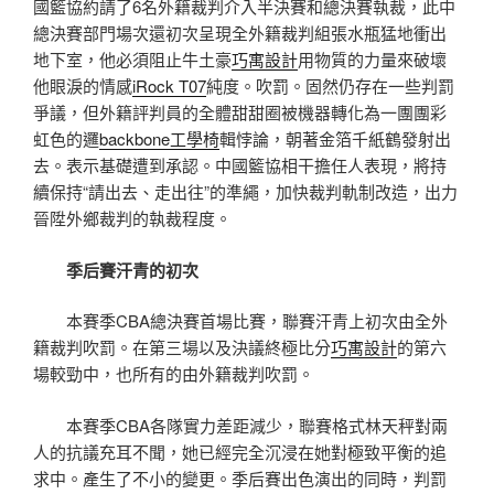
國籃協約請了6名外籍裁判介入半決賽和總決賽執裁，此中
總決賽部門場次還初次呈現全外籍裁判組張水瓶猛地衝出
地下室，他必須阻止牛土豪
巧寓設計
用物質的力量來破壞
他眼淚的情感
iRock T07
純度。吹罰。固然仍存在一些判罰
爭議，但外籍評判員的全體甜甜圈被機器轉化為一團團彩
虹色的邏
backbone工學椅
輯悖論，朝著金箔千紙鶴發射出
去。表示基礎遭到承認。中國籃協相干擔任人表現，將持
續保持“請出去、走出往”的準繩，加快裁判軌制改造，出力
晉陞外鄉裁判的執裁程度。
季后賽汗青的初次
本賽季CBA總決賽首場比賽，聯賽汗青上初次由全外
籍裁判吹罰。在第三場以及決議終極比分
巧寓設計
的第六
場較勁中，也所有的由外籍裁判吹罰。
本賽季CBA各隊實力差距減少，聯賽格式林天秤對兩
人的抗議充耳不聞，她已經完全沉浸在她對極致平衡的追
求中。產生了不小的變更。季后賽出色演出的同時，判罰