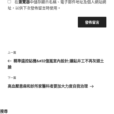
在
瀏覽器
中儲存顯示名稱、電子郵件地址及個人網站網
址，以供下次發佈留言時使用。
文
上
上一篇
章
一
精準遠控鉆機&#32億嵐室內設計;讓鉆井工不再灰頭土
導
篇
臉
覽
文
章
下
下一篇
一
高血壓患森和診所家醫科者要加大力度自我治理
篇
文
章
搜尋