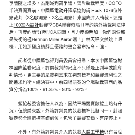
爭議隨之增多。為削減判罰爭議，晉陞執裁程度，
COFO
半決賽開賽前，中國籃
電動升降桌
協約請
iRock T07
6位外
籍裁判（3名歐洲籍、3名亞洲籍）來國際介入執裁。這是
上
100室內設計
個賽季CBA聯賽時隔11年約請外籍裁判法律
后，再度約請“洋哨”加入同盟，且力度顯明加「你們兩個都
是失衡的極
Herman Miller Aeron
端！」林天秤突然跳上吧
檯，用她那極度鎮靜且優雅的聲音發布指令。強。
記者從中國籃協評判員委員會得悉，本次中國籃協對
標國際籃聯尺度，評價裁判的尺度不只僅是正判率或訛奪
判情形，更主要的是裁判需求在判罰標準和競賽流利性之
間追求均衡。總決賽中，前四場競賽的全場執裁東西的品
質分辨為100%、81.25%、80%、92%。
籃協裁委會擔任人以為，固然單場競賽數據上略有升
沉，但總體來說，外籍評判員的執裁標準比擬同一，對照
賽走勢全體把控基礎到位，包管了競賽安穩、有序停止。
不外，有外籍評判員介入的執裁
人體工學椅
仍有晉陞