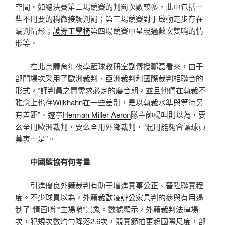
空間。如總決賽第二場競賽的判罰次數較多，此中包括一
些不用要的稍微接觸判罰；第三場競賽對于啟動走步存在
漏判情形；
護脊工學椅
第四場競賽中呈現過數次雙哨的情
形等。
在北京體育年夜學籃球教研室副傳授鄭磊看來，由于
部門場次采用了歐洲裁判、亞洲裁判和國際裁判相聯合的
形式，“評判員之間需求必定的磨合期，並且他們在執裁不
雅念上也存
Wilkhahn
在一些差別，是以執裁水準與等待另
有差距”。遼寧
Herman Miller Aeron
隊主帥楊叫則以為，要
么全用歐洲裁判，要么全用外鄉裁判，“混用能夠會讓球員
莫衷一是”。
中國籃協有何考量
引進優良外籍裁判有助于增進賽事公正、晉陞聯賽程
度。不少球員以為，外籍裁
歐凌辦公家具
判的參與有用遏
制了“情面哨”“主場哨”景象。數據顯示，外籍裁判法律場
次，犯規次數均勻降落2.6次，競賽節拍更趨國際尺度，部