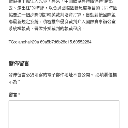
籃協相干擔任人先容，將來，中國籃協將持續保持“請出
去、走出往”的準繩，以合適國際籃聯尺度為目的；同時籃
協要進一個步驟制訂精英裁判培育打算，自動對接國際籃
聯最新規定系統，積極推舉優良裁判介入國際賽事
辦公室
系統櫃
執裁，晉陞外鄉裁判的執裁程度。
TC:elanchair29a 69a5b7d6b28c15.69552284
發佈留言
發佈留言必須填寫的電子郵件地址不會公開。
必填欄位標
示為
*
留言
*