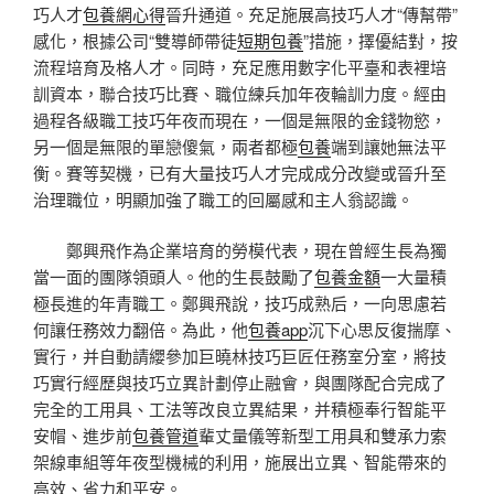
巧人才
包養網心得
晉升通道。充足施展高技巧人才“傳幫帶”
感化，根據公司“雙導師帶徒
短期包養
”措施，擇優結對，按
流程培育及格人才。同時，充足應用數字化平臺和表裡培
訓資本，聯合技巧比賽、職位練兵加年夜輪訓力度。經由
過程各級職工技巧年夜而現在，一個是無限的金錢物慾，
另一個是無限的單戀傻氣，兩者都極
包養
端到讓她無法平
衡。賽等契機，已有大量技巧人才完成成分改變或晉升至
治理職位，明顯加強了職工的回屬感和主人翁認識。
鄭興飛作為企業培育的勞模代表，現在曾經生長為獨
當一面的團隊領頭人。他的生長鼓勵了
包養金額
一大量積
極長進的年青職工。鄭興飛說，技巧成熟后，一向思慮若
何讓任務效力翻倍。為此，他
包養app
沉下心思反復揣摩、
實行，并自動請纓參加巨曉林技巧巨匠任務室分室，將技
巧實行經歷與技巧立異計劃停止融會，與團隊配合完成了
完全的工用具、工法等改良立異結果，并積極奉行智能平
安帽、進步前
包養管道
輩丈量儀等新型工用具和雙承力索
架線車組等年夜型機械的利用，施展出立異、智能帶來的
高效、省力和平安。