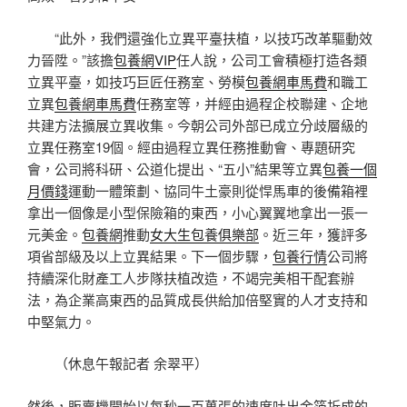
“此外，我們還強化立異平臺扶植，以技巧改革驅動效
力晉陞。”該擔
包養網VIP
任人說，公司工會積極打造各類
立異平臺，如技巧巨匠任務室、勞模
包養網車馬費
和職工
立異
包養網車馬費
任務室等，并經由過程企校聯建、企地
共建方法擴展立異收集。今朝公司外部已成立分歧層級的
立異任務室19個。經由過程立異任務推動會、專題研究
會，公司將科研、公道化提出、“五小”結果等立異
包養一個
月價錢
運動一體策劃、協同牛土豪則從悍馬車的後備箱裡
拿出一個像是小型保險箱的東西，小心翼翼地拿出一張一
元美金。
包養網
推動
女大生包養俱樂部
。近三年，獲評多
項省部級及以上立異結果。下一個步驟，
包養行情
公司將
持續深化財產工人步隊扶植改造，不竭完美相干配套辦
法，為企業高東西的品質成長供給加倍堅實的人才支持和
中堅氣力。
（休息午報記者 余翠平）
然後，販賣機開始以每秒一百萬張的速度吐出金箔折成的