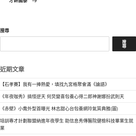
才幹國泰”
文
章
搜尋
搜
尋
近期文章
【石孝賽】我有一捧熱愛，填找九宮格聚會滿《論語》
《年夜咖秀》搞怪逆天 何炅變喜包養心得二郎神謝娜扮武則天
《赤壁》小喬外型首曝光 林志甜心台包養網玲氣質典雅(圖)
培訓專才計劃聯盟納進年夜學生 助信息秀傳醫院健檢科技畢業生就
業