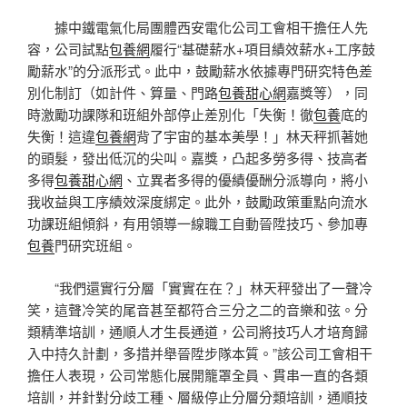
據中鐵電氣化局團體西安電化公司工會相干擔任人先
容，公司試點
包養網
履行“基礎薪水+項目績效薪水+工序鼓
勵薪水”的分派形式。此中，鼓勵薪水依據專門研究特色差
別化制訂（如計件、算量、門路
包養甜心網
嘉獎等），同
時激勵功課隊和班組外部停止差別化「失衡！徹
包養
底的
失衡！這違
包養網
背了宇宙的基本美學！」林天秤抓著她
的頭髮，發出低沉的尖叫。嘉獎，凸起多勞多得、技高者
多得
包養甜心網
、立異者多得的優績優酬分派導向，將小
我收益與工序績效深度綁定。此外，鼓勵政策重點向流水
功課班組傾斜，有用領導一線職工自動晉陞技巧、參加專
包養
門研究班組。
“我們還實行分層「實實在在？」林天秤發出了一聲冷
笑，這聲冷笑的尾音甚至都符合三分之二的音樂和弦。分
類精準培訓，通順人才生長通道，公司將技巧人才培育歸
入中持久計劃，多措并舉晉陞步隊本質。”該公司工會相干
擔任人表現，公司常態化展開籠罩全員、貫串一直的各類
培訓，并針對分歧工種、層級停止分層分類培訓，通順技