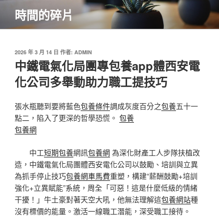
跳
時間的碎片
至
主
要
內
發
2026 年 3 月 14 日
作者:
ADMIN
佈
中鐵電氣化局團專包養app體西安電
容
於
化公司多舉動助力職工提技巧
張水瓶聽到要將藍色
包養條件
調成灰度百分之
包養
五十一
點二，陷入了更深的哲學恐慌。
包養
包養網
中工
短期包養
網訊
包養網
為深化財產工人步隊扶植改
造，中鐵電氣化局團體西安電化公司以鼓勵、培訓與立異
為抓手停止技巧
包養網車馬費
重塑，構建“薪酬鼓勵+培訓
強化+立異賦能”系統，周全「可惡！這是什麼低級的情緒
干擾！」牛土豪對著天空大吼，他無法理解這
包養網站
種
沒有標價的能量。激活一線職工潛能，深受職工接待。