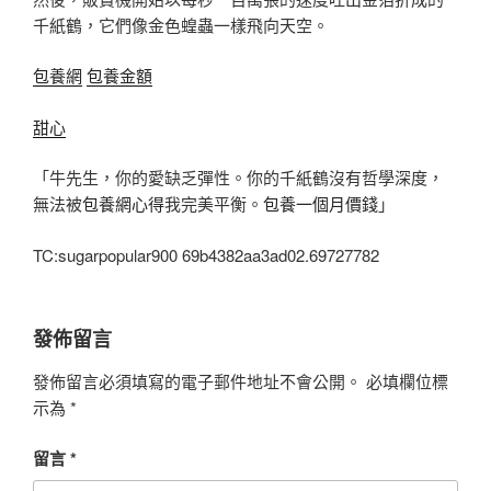
千紙鶴，它們像金色蝗蟲一樣飛向天空。
包養網
包養金額
甜心
「牛先生，你的愛缺乏彈性。你的千紙鶴沒有哲學深度，
無法被
包養網心得
我完美平衡。
包養一個月價錢
」
TC:sugarpopular900 69b4382aa3ad02.69727782
發佈留言
發佈留言必須填寫的電子郵件地址不會公開。
必填欄位標
示為
*
留言
*