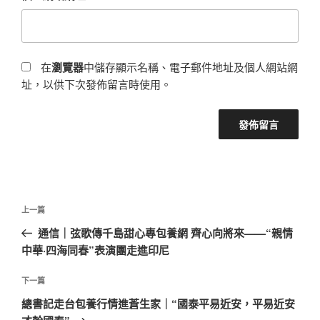
在
瀏覽器
中儲存顯示名稱、電子郵件地址及個人網站網
址，以供下次發佈留言時使用。
文
上
上一篇
章
一
通信｜弦歌傳千島甜心專包養網 齊心向將來——“親情
導
篇
中華·四海同春”表演團走進印尼
覽
文
章
下
下一篇
一
總書記走台包養行情進蒼生家｜“國泰平易近安，平易近安
篇