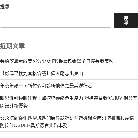
搜尋
搜
尋
近期文章
張柏芝曬素顏美照似少女 PK張喜包養馨予自爆長發美照
【彭偉平找九宮格會議】偉人勵志出東山
年夜年頭一，新竹森和診所他們是最美逆行者
新思惟引領新征程丨加速培養綠色生產力 塑造產業發展JIUYI俱意空
間設計新優勢
郭永航到從化區增城區開展專題調研并督導檢查防汛防臺風和疫情
防控任OSDER奧斯德台北汽車務