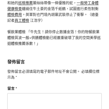
和她的
巡檢推薦
蕾絲絲帶像一條優雅的蛇，
一般勞工身體
健康檢查
纏繞住牛土豪的金箔千紙鶴，試圖進行柔性制衡
體檢費用
。英軍對也門境內胡塞武裝停止了衝擊。（總臺
記者
員工體檢
江浩宇）
餐飲業體檢
「牛先生！請你停止散播金箔！你的物
餐飲業
體檢
質波
一般+供膳體檢
動已經嚴重破壞了我的空間美學
巡
迴體檢推薦
係數！」
發佈留言
發佈留言必須填寫的電子郵件地址不會公開。
必填欄位標
示為
*
留言
*