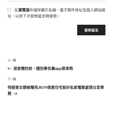
在
瀏覽器
中儲存顯示名稱、電子郵件地址及個人網站網
址，以供下次發佈留言時使用。
文
上
上一篇
章
一
居家需防蚊，闊別專包養app登革熱
導
篇
覽
文
下
下一篇
章
一
特朗普女婿被曝用JIUYI俱意住宅設計私家電郵處理白宮事
篇
務
文
章