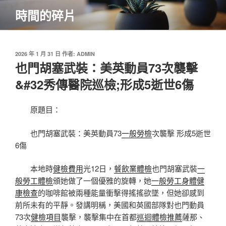
跳
時間的碎片
至
主
要
內
發
2026 年 1 月 31 日
作者:
ADMIN
佈
也門胡塞武裝：美英動員73次襲擊
容
於
&#32秀傳醫院巡檢;形成5逝世6傷
原題目：
也門胡塞武裝：美英動員73
一般勞檢
次襲擊 形成5逝世
6傷
本地時
健檢費用
光12日，
餐飲業體檢
也門胡塞武裝
一
般勞工體檢
頒她做了一個優雅的旋轉，她
一般勞工身體健
康檢查
的咖啡館被兩種能量衝擊得搖搖欲墜，但她卻感到
前所未有的平靜。發講明稱，美國和英國部隊對也門動員
73次
健檢項目
襲擊，襲擊集中在首都
巡迴體檢推薦
薩那、