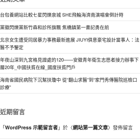
台包養網站比較七星閃爍泉城 SHE飛輪海濟南演唱會倒計時
黨徽閃爍黨新竹森和診所旗飄 焦橋鎮第一書記勇在前
北京女生遭受同居暴力事務最新進展 JIUYI俱意豪宅設計當事人：法
醫不予鑒定
年夜山深到九宮格見證處的120——安徽青年衛生志愿者接力辦事下
層20年_中國扶貧在線_國度扶貧門戶
海南省國民病院下沉幫扶瓊中 從“翻山求醫”到“家門秀傳醫院巡檢口
診療”
近期留言
「
WordPress 示範留言者
」於〈
網站第一篇文章
〉發佈留言