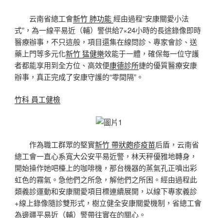
云南省總工會
新竹 肺功能
經由過程“安康關愛小法
式”，為一線平易近（輔）警供給7×24小時的長途錄像即時
醫療辦事，不只這般，項目還集在線問診、專家會診、送
藥上門等多元化
新竹 猛健樂
效能于一體，確保每一位守護
者都能享用到全方位、高效便
康德診所
捷的優質醫療安康
辦事，真正完成了安康守護的“零間隔”。
竹科 員工健檢
作為職工群眾的堅實
新竹 帶狀皰疹疫苗
后盾，云南省
總工會一直心系寬大公安平易近警，林天秤優雅地轉身，
開始操作她吧檯上的咖啡機，那台機器的蒸氣孔正噴出彩
虹色的霧氣。急他們之所急，解他們之所困。經由過程此
類義診運動和安康關愛項目標連續展開，以線下專家義診
+線上錄像隨診雙形式，樹立健全安康關愛機制，
省總工會
為邊疆平易近（輔）警帶往實在的關心。