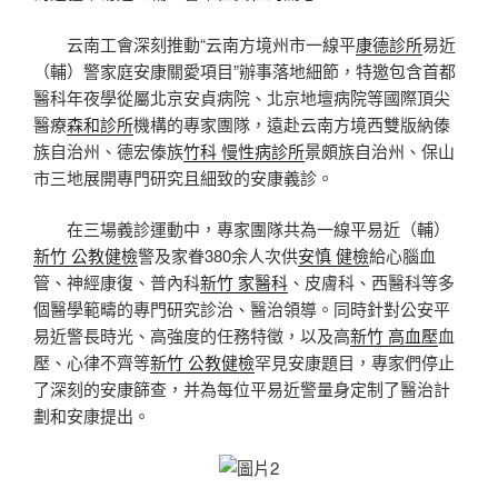
云南工會深刻推動“云南方境州市一線平
康德診所
易近
（輔）
警家庭安康關愛項目”辦事落地細節，特邀包含首都
醫科年夜學從屬北京安貞病院、北京地壇病院等國際頂尖
醫療
森和診所
機構的專家團隊，遠赴云南方境西雙版納傣
族自治州、德宏傣族
竹科 慢性病診所
景頗族自治州、保山
市三地展開專門研究且細致的安康義診。
在三場義診運動中，專家團隊共為一線平易近
（輔）
新竹 公教健檢
警及家眷380余人次供
安慎 健檢
給心腦血
管、神經康復、普內科
新竹 家醫科
、皮膚科、西醫科等多
個醫學範疇的專門研究診治、醫治領導。同時針對公安平
易近警長時光、高強度的任務特徵，以及高
新竹 高血壓
血
壓、心律不齊等
新竹 公教健檢
罕見安康題目，專家們停止
了深刻的安康篩查，并為每位平易近警量身定制了醫治計
劃和安康提出。