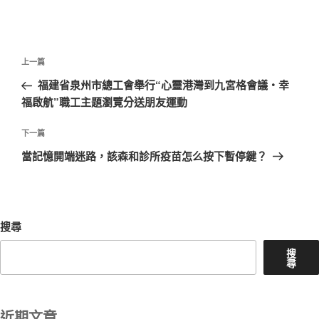
文
上
上一篇
章
一
福建省泉州市總工會舉行“心靈港灣到九宮格會議・幸
導
篇
福啟航”職工主題瀏覽分送朋友運動
覽
文
章
下
下一篇
一
當記憶開端迷路，該森和診所疫苗怎么按下暫停鍵？
篇
文
章
搜尋
搜
尋
近期文章