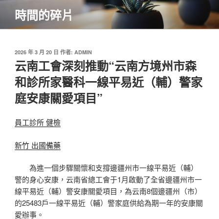
跳
時間的碎片
至
主
要
內
發
2026 年 3 月 20 日
作者:
ADMIN
佈
云南工會深刻推動“云南方境州市森
容
於
和診所家醫科一線平易近（輔）警家
庭安康關愛項目”
員工診所 健檢
新竹 出國備藥
為進一個步驟關懷和支撐邊疆州市一線平易近（輔）
警的身心安康，云南省總工會于
1月啟動了全省邊疆州市一
線平易近（輔）警安康關愛項目，為云南8個邊疆州（市）
的25483戶一線平易近（輔）警家庭供給為期一年的安康關
愛辦事。