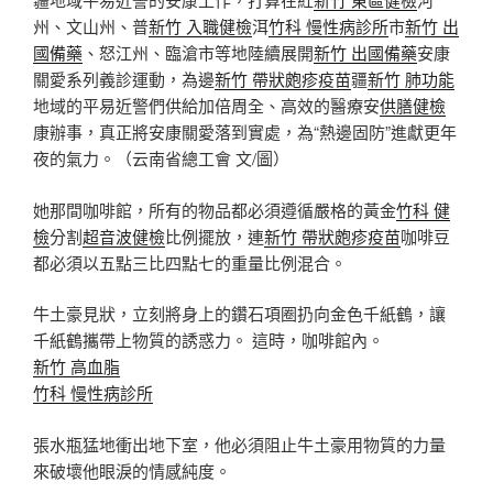
州、文山州、普
新竹 入職健檢
洱
竹科 慢性病診所
市
新竹 出
國備藥
、怒江州、臨滄市等地陸續展開
新竹 出國備藥
安康
關愛系列義診運動，為邊
新竹 帶狀皰疹疫苗
疆
新竹 肺功能
地域的平易近警們供給加倍周全、高效的醫療安
供膳健檢
康辦事，真正將安康關愛落到實處，為“熱邊固防”進獻更年
夜的氣力。（
云南省總工會 文/圖
）
她那間咖啡館，所有的物品都必須遵循嚴格的黃金
竹科 健
檢
分割
超音波健檢
比例擺放，連
新竹 帶狀皰疹疫苗
咖啡豆
都必須以五點三比四點七的重量比例混合。
牛土豪見狀，立刻將身上的鑽石項圈扔向金色千紙鶴，讓
千紙鶴攜帶上物質的誘惑力。 這時，咖啡館內。
新竹 高血脂
竹科 慢性病診所
張水瓶猛地衝出地下室，他必須阻止牛土豪用物質的力量
來破壞他眼淚的情感純度。