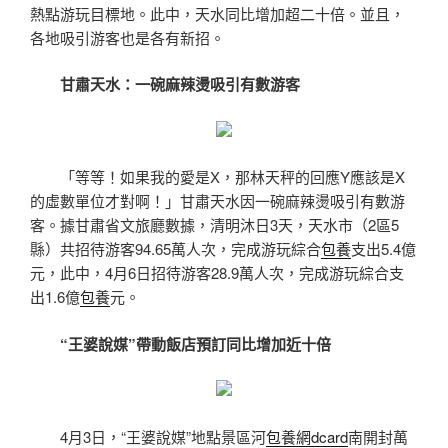
熱點游玩目標地。此中，天水同比增加超二十倍。並且，
各地吸引游客也是各有新招。
甘肅天水：一碗麻辣燙吸引有數游客
「等等！如果我的愛是X，那林天秤的回應Y應該是X
的虛數單位才對啊！」甘肅天水因一碗麻辣燙吸引有數游
客。據甘肅省文旅廳數據，清明沐日3天，天水市（2區5
縣）共招待游客94.65萬人次，完成游玩綜合
包養
支出5.4億
元，此中，4月6日招待游客28.9萬人次，完成游玩綜合支
出1.6億
包養
元。
“王婆說媒”帶動飯店預訂同比增加近十倍
4月3日，“王婆說媒”地點景區河
包養網dcard
南開封萬