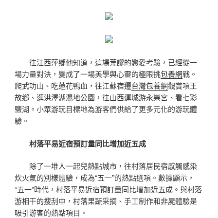
往江西萍鄉他知道，這場荒謬的戀愛考驗，已經從一
場力量對決，變成了一場美學與心靈的極限挑
包養網
戰。
爬武功山、吃蓮花鴨血，往江蘇宿遷
台灣包養網
觀賞項王
故鄉、逛洪澤湖濕地公園，往山西運城游永樂宮、看七彩
鹽湖。小眾游玩目標地為游客們供給了更多元化的游玩體
驗。
村落平易近宿預訂量同比增加近五成
除了一堆人一起兒熱點城市，往村落居民宿感觸感染
炊火氣的別樣體驗，成為“五一”的熱點選項。數據顯示，
“五一”時代，村落平易近宿預訂量同比增加近五成。與村落
游相干的搜刮中，村落果蔬采摘、手工制作和非屍體驗是
吸引游客的熱點項目。