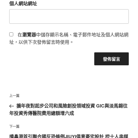
個人網站網址
在
瀏覽器
中儲存顯示名稱、電子郵件地址及個人網站網
址，以供下次發佈留言時使用。
文
上
上一篇
章
一
擴年夜對起步公司和風險創投領域投資 GIC與淡馬錫往
導
篇
年投資秀傳醫院費用總額增六成
覽
文
章
下
下一篇
一
噴鼻港首引聯合國反恐條例JIUYI俱意豪宅設計 控十人串謀