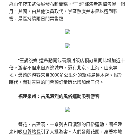
歲山年夜宋武俠城發布新聞稱，“王婆”飾演者趙梅告假一個
月，其間，由其他演員取代，景區熱度并未是以遭到影
響，景區持續兩日門票售罄。
“王婆說媒”還帶動開
包養網
封飯店預訂量同比增加近十
倍。游客不但來自周邊城市，還有北京、上海、山東等
地，最遠的游客來自3000多公里外的新疆烏魯木齊。假期
時代，開封景區的門票預訂量環比增加超三倍。
福建泉州：古風濃烈的風俗運動吸引游客
簪花、古建筑、一系列古風濃烈的風俗運動，讓福建
泉州吸
包養站長
引了大批游客。人們發戴花圍，身著本地