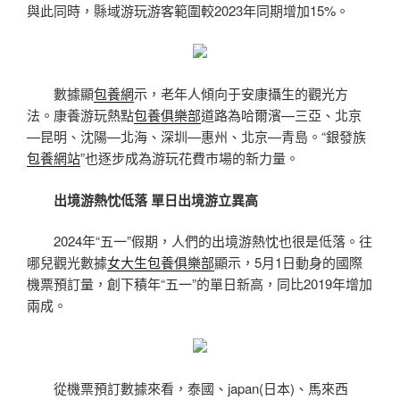
與此同時，縣域游玩游客範圍較2023年同期增加15%。
數據顯
包養網
示，老年人傾向于安康攝生的觀光方
法。康養游玩熱點
包養俱樂部
道路為哈爾濱—三亞、北京
—昆明、沈陽—北海、深圳—惠州、北京—青島。“銀發族
包養網站
”也逐步成為游玩花費市場的新力量。
出境游熱忱低落 單日出境游立異高
2024年“五一”假期，人們的出境游熱忱也很是低落。往
哪兒觀光數據
女大生包養俱樂部
顯示，5月1日動身的國際
機票預訂量，創下積年“五一”的單日新高，同比2019年增加
兩成。
從機票預訂數據來看，泰國、japan(日本)、馬來西