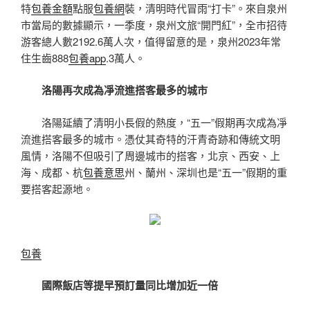
特
包養金額
點服
包養網
裝，清明時代冒雨“打卡”。來自泉州
市當局的數據顯示，一季度，泉州文旅“開門紅”，全市招待
游客總人數2192.6萬人次，值得留意的是，泉州2023年常
住生齒888
包養app
.3萬人。
洛陽再次成為凈流進搭客最多的城市
洛陽延續了清明小長假的熱度，“五一”假期再次成為凈
流進搭客最多的城市。憑仗其奇特的汗青奇跡和傳統文明
風情，洛陽不但吸引了周邊城市的搭客，北京、西安、上
海、成都、杭
包養意思
州、蘭州、深圳也是“五一”假期的重
要搭客起源地。
包養
國際飯店等提早預訂量同比增加近一倍