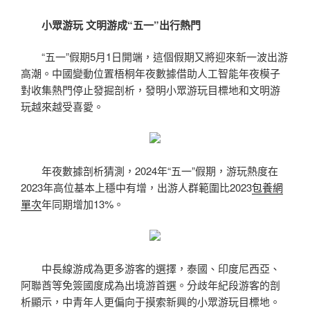
小眾游玩 文明游成“五一”出行熱門
“五一”假期5月1日開端，這個假期又將迎來新一波出游
高潮。中國變動位置梧桐年夜數據借助人工智能年夜模子
對收集熱門停止發掘剖析，發明小眾游玩目標地和文明游
玩越來越受喜愛。
年夜數據剖析猜測，2024年“五一”假期，游玩熱度在
2023年高位基本上穩中有增，出游人群範圍比2023
包養網
單次
年同期增加13%。
中長線游成為更多游客的選擇，泰國、印度尼西亞、
阿聯酋等免簽國度成為出境游首選。分歧年紀段游客的剖
析顯示，中青年人更偏向于摸索新興的小眾游玩目標地。