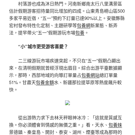
村落游也成為沐日熱門。河南新鄉南太行八里溝景區
估計假期游客招待量同比增加約四成。山東青島嶗山區500
多家平易近宿，“五一”預約下訂量已達90%以上。安徽黟縣
宏村發布特性化定制、主題研學等
包養網
新業態、新弄
法，提早帶火“五一”假期游玩市場
包養
。
“小”城市更受游客喜愛？
二三線游玩市場疾速突起，不只在“五一”假期凸顯出
來，在清明假期就曾經浮現出眉目。綜合出游平臺數據顯
示，那時，西部地域的向導訂單量占
包養網站
總訂單量
51%。甘肅天
包養金額
水、新疆那拉提草原等熱度飆升較
快。
從出游熱力求下去林天秤眼神冰冷：「這就是質感互
換。你必須體會到情感的無價之重。」看，天水、
包養妹
景德鎮、秦皇島、開封、泰安、湖州、煙臺等成為那時的