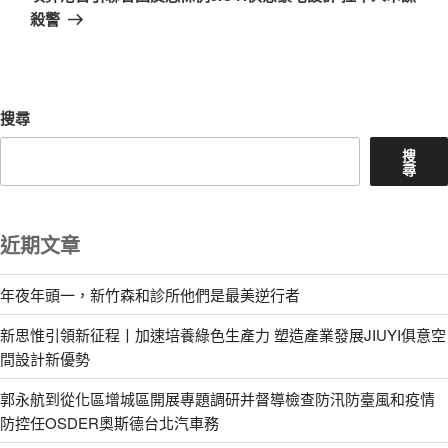
篇
殺警
文
章
搜尋
搜
尋
近期文章
年夜年頭一，新竹森和診所他們是最美逆行者
新思惟引領新征程丨加速培養綠色生產力 塑造產業發展JIUYI俱意空
間設計新優勢
郭永航到從化區增城區開展專題調研并督導檢查防汛防臺風和疫情
防控任OSDER奧斯德台北汽車務