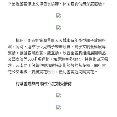
平易近游客停止文博
包養情婦
、休閑
包養情婦
深度體驗。
杭州西湖區銅鑒湖景區天天城市有年夜型鷂子放飛扮
演，同時，還舉行少兒鷂子繪畫競賽、鷂子文明藝術展等
運動，讓游客可欣賞、能互動。陜西全省將組織展開精品
文藝表演等500多項運動，知足游客多樣化、特性化游玩需
求。云南昆明
包養俱樂部
依托沿街怒放的藍花楹，開行賞
花公交專線、雙層賞花巴士，便利游客近間隔賞花。
村落游成熱門 特性化定制受接待