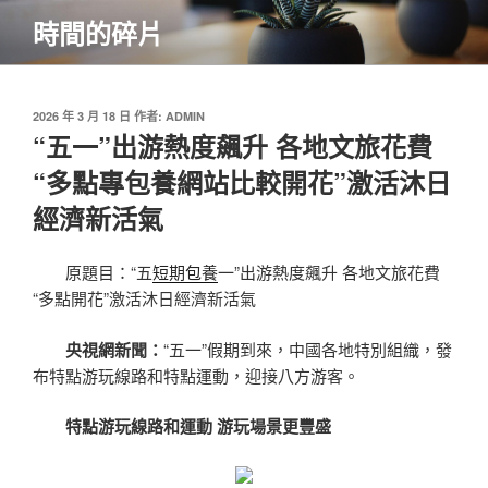
跳
時間的碎片
至
主
要
內
發
2026 年 3 月 18 日
作者:
ADMIN
佈
“五一”出游熱度飆升 各地文旅花費
容
於
“多點專包養網站比較開花”激活沐日
經濟新活氣
原題目：“五
短期包養
一”出游熱度飆升 各地文旅花費
“多點開花”激活沐日經濟新活氣
央視網新聞：
“五一”假期到來，中國各地特別組織，發
布特點游玩線路和特點運動，迎接八方游客。
特點游玩線路和運動 游玩場景更豐盛