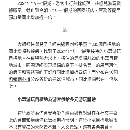
2024年“五一”假期，游客出行熱忱低落，往哪兒游玩數
據顯示，截止到今朝，“五一”假期的國際飯店、票務等提早
預訂量同比增加近一倍。
大師都往哪兒了？經由過程剖析平臺上335個目標地的
同比增幅數據后，找到了2024年“五一”最受接待的小眾游玩
目標地。在這張熱力求上，標注的是增幅前20的小眾目標
地城市，圓圈鉅細表現增幅的高下，排名第一的廣西河池
的飯店和票務預約下訂訂同比增加近四倍，而分布在10個
包養網心得
分歧省份的這20個城市，同比增幅都在一倍以
上。
小眾游玩目標地為游客供給多元游玩體驗
這些處所為何會受喜愛？經由過程對游客在社交平臺
上的會商和講話停止數據剖析發明，這些小眾目標地城市
不只有豐盛的天然景不雅、人文景點，還有各色美食。