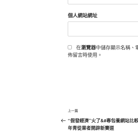
個人網站網址
在
瀏覽器
中儲存顯示名稱、
佈留言時使用。
文
上
上一篇
章
一
“假發經濟”火了&#專包養網站比較3
篇
年青從業者開辟新賽道
導
文