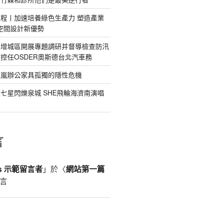
程丨加速培養綠色生產力 塑造產業
意空間設計新優勢
區增城區開展專題調研并督導檢查防汛
控任OSDER奧斯德台北汽車務
億嵐辦公家具孤獨的隱性危機
七星閃爍泉城 SHE飛輪海濟南演唱
言
ss 示範留言者
」於〈
網站第一篇
言