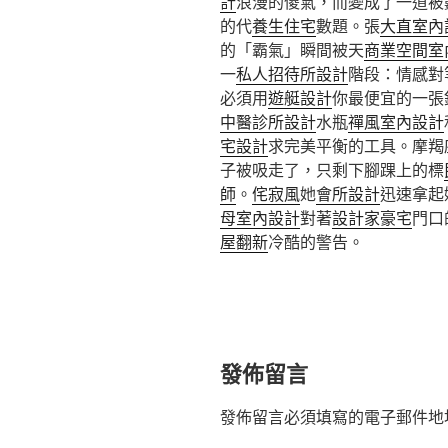
計
浪漫的傻氣，而變成了一道被
的代
養生住宅
數題。張
大直室內
的「霸氣」瞬間被天
商業空間室
一
私人招待所設計
階段：情感對
必須用
遊艇設計
你最便宜的一張
中醫診所設計
水瓶
禪風室內設計
宅設計
求完美平衡的工具。摩羯
子被吸走了，只剩下腳踝上的標
師
。
侘寂風
她
會所設計
迅速拿起
母室內設計
對著
設計家豪宅
門口
屋翻新
冷酷的警告。
發佈留言
發佈留言必須填寫的電子郵件地