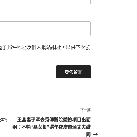
電子郵件地址及個人網站網址，以供下次發
下
下一篇
一
2;
王晶妻子罕去秀傳醫院體檢項目出面
篇
網：不輸“晶女郎”還年夜度包涵丈夫緋
文
聞