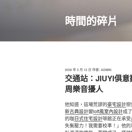
跳
至
時間的碎片
主
要
內
容
發
2026 年 3 月 12 日
作者:
ADMIN
佈
交通站：JIUYI
於
周樂音擾人
他知道，這場荒謬的
豪宅設計
戀
新古典設計
變
loft風室內設計
成
的咖
日式住宅設計
啡館正在承受
失衡壓力！我需要校準！」他的