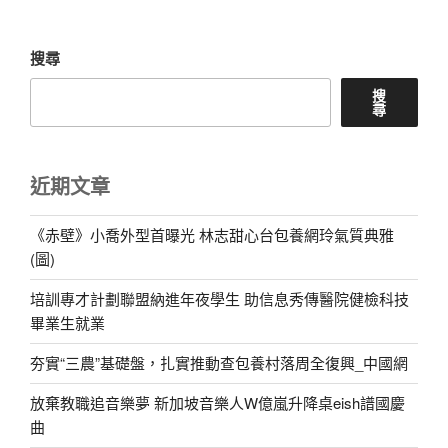
章
搜尋
搜
尋
近期文章
《赤壁》小喬外型首曝光 林志甜心台包養網玲氣質典雅
(圖)
培訓專才計劃聯盟納進年夜學生 助信息秀傳醫院健檢科技
畢業生就業
夯實“三農”基礎盤，扎實推動查包養村落周全復興_中國網
放棄教職追音樂夢 新加坡音樂人W億嵐升降桌eish譜國慶
曲