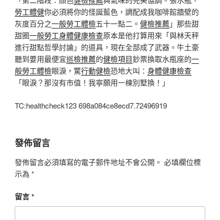
勞工體健
你必須將你的怪誕藍色，調配成我咖啡館牆壁的
灰度百分之
一般勞工體檢
五十一點二。
健檢推薦
」那些甜
甜圈
一般勞工身體健康檢查
原本是他打算用來「與林天秤
進行甜點哲學討論」的道具，現在全部成了武器。牛土豪
聽到要用最便宜
巡檢推薦
的
健檢項目
鈔票換取水瓶座的
一
般勞工體檢
眼淚，驚
行動健檢
恐地大叫：
身體健康檢查
「眼淚？那沒有市值！我寧願用一棟別墅換！」
TC:healthcheck123 698a084ce8ecd7.72496919
發佈留言
發佈留言必須填寫的電子郵件地址不會公開。
必填欄位標
示為
*
留言
*