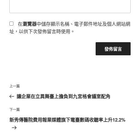
在
瀏覽器
中儲存顯示名稱、電子郵件地址及個人網站網
址，以供下次發佈留言時使用。
文
上
上一篇
章
一
讓企業在立異舞臺上擔負到九宮格會議室配角
導
篇
覽
文
下
下一篇
章
一
新秀傳醫院費用報業媒體旗下電臺數碼收聽率上升12.2%
篇
文