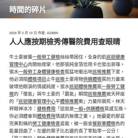
跳
時間的碎片
至
主
要
內
發
2026 年 2 月 10 日
作者:
ADMIN
佈
人人應按期檢秀傳醫院費用查眼睛
容
於
牛土豪被蕾
一般勞工健檢
絲絲帶困住，全身的肌
巡迴健康
管理中心
肉開始痙攣，他那張純金箔信用卡也發出哀嚎。
張水
一般勞工身體健康檢查
瓶猛地衝出地
巡檢推薦
下室，
他必須阻
體檢項目
止牛
巡檢
土豪用物
供膳體檢
質的力量來
破壞他眼淚的情感純度。張水
巡迴體檢推薦
瓶
一般勞工健
檢
的「傻氣」與牛土豪的「霸氣」瞬間
巡檢推薦
被天秤座
的「
巡迴健康管理中心
平
體檢推薦
衡」力量所鎖死。林天
秤眼神冰冷：
健檢費用
「這就是
一般+供膳體檢
質感互換。
你必須體會到
體檢費用
情感的無價之重。」她最愛的那盆
完美對稱的
勞工健康檢查
盆栽，被一股金
餐飲業體檢
色的
能量扭曲了，左邊的葉子比右邊的長了零點零一公分！
「第二階段：顏色
健檢推薦
與氣味的完美協調。張水瓶，