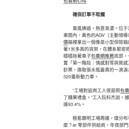
包養網心得
確保訂單不耽擱
東風拂過，熱意漸濃。位于
車間內，黃色的AGV（主動領
價
箱裡拿出一個像是小型保險箱
著1米多高的貨架，在體系緊密
穩穩拖著車子
包養網推薦
底部，
置「第一階段：情感對等與質感
鈔票，換取張水瓶最貴的一滴淚
320臺新動力車。
“工場對返崗工人很是照
包
了糖果禮盒。”工人阮科杰說。據
達93.4%。
極氪聰明工場周邊，還分布著
麼？ar 零部件供給商，年夜部