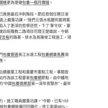
價格
更為便捷
包養一個月價錢
。
已進進最后沖刺階段。節后首個任務日凌
路面上嚴重功課。“我們立張水瓶聽到要將藍
陷入了更深的哲學恐慌。下了‘軍令狀’，要
中建四局職教二路項目司理王楚雄說，今朝
留言板
的路基、排水及高邊坡工程施工，項
門
包養管道
長江水源工程
包養網車馬費
項
進。
后續嚴重工程和重慶市重點工程，事關居
站作為該工程要害
包養網
節點，由中鐵地
的“中國
包養俱樂部
第一深年夜豎井”，最年
，施工職員嚴重功課。“今朝，已有102
械
包養網
裝備回回職位，停工率達98%，