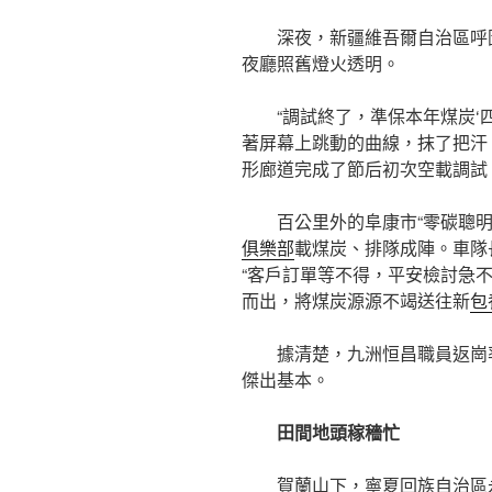
深夜，新疆維吾爾自治區呼
夜廳照舊燈火透明。
“調試終了，準保本年煤炭‘
著屏幕上跳動的曲線，抹了把汗、
形廊道完成了節后初次空載調試
百公里外的阜康市“零碳聰
俱樂部
載煤炭、排隊成陣。車隊
“客戶訂單等不得，平安檢討急
而出，將煤炭源源不竭送往新
包
據清楚，九洲恒昌職員返崗
傑出基本。
田間地頭稼穡忙
賀蘭山下，寧夏回族自治區