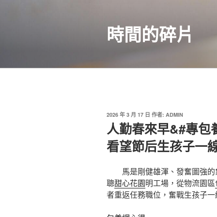
跳
至
時間的碎片
主
要
內
容
發
2026 年 3 月 17 日
作者:
ADMIN
佈
人勤春來早&#專包
於
看望節后生孩子一
馬是剛健雄渾、發奮圖強的
聰
甜心花園
明工場，從物流園區
者重返任務職位，奮戰生孩子一