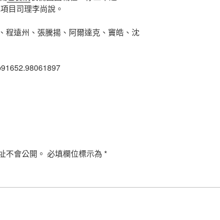
包項目司理李尚說。
、程遠州、張騰揚、阿爾達克、竇皓、沈
b91652.98061897
址不會公開。
必填欄位標示為
*