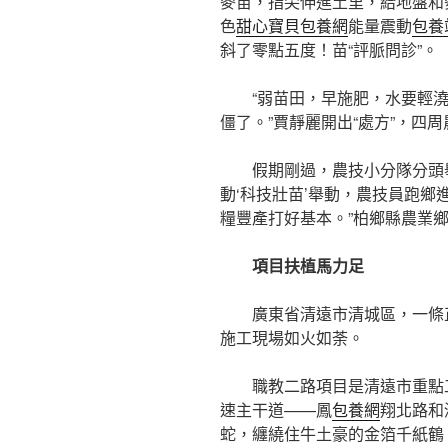
麥苗，指尖伸進土里，給地盤和
色
甜心寶貝包養網
能量震動
包養
斜了零點五度！苗“評脈問診”。
“弱苗田，早施肥，水要輕
僵了。”賈靜麗開出“處方”，四
假期剛過，農技小分隊分頭
動‘科技壯苗’舉動，農技員跑
糧豐產打好基本。”柏鄉縣農業
項目扶植馬力足
廣東省清遠市清城區，一條
施工現場如火如荼。
職教二路項目是清遠市重點
速主干道——鳳
包養網
翔北路和
蛇，纏繞住牛土豪的金箔千紙鶴