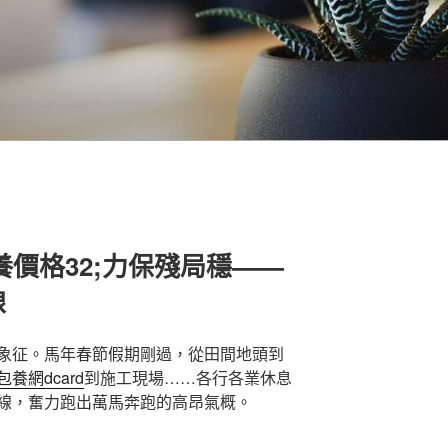
養價格32;力保殘局穩——
線
象征。馬年春節假期剛過，從田間地頭到
包養網dcard
到施工現場……各行各業休息
線，奮力跑出萬馬奔跑的高昂氣概。