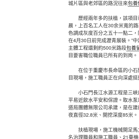
城片區與老郊區的路況往來
包養
歷經兩年多的扶植，該項目
晨，上百名工人在30余米寬的
色調成灰度百分之五十一點二，
在4月30日前完成瀝青展裝。”
主體工程還剩約500米路段
包養
目要害職位職員已所有的到崗。
在位于重慶市長命區的小石
目現場，施工職員正在向深處挺
小石門長江水源工程是三峽
平易近飲水平安和保證。取水泵
道局團體無限公司承建，是在建
夜直徑32.8米、開挖深度85米。
扶植現場，施工機械開足馬力
名治理職員和施工職員、21臺機