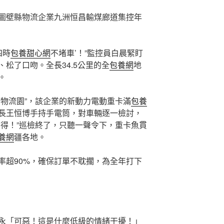
圖壁縣物流企業九洲恒昌輸煤廊道集控年
四時
包養甜心網
不堵車’！”監控員白晨緊盯
松了口吻。全長34.5公里的全
包養網
地
。
明物流園”，該企業的新動力電動重卡滿
包養
長王恒博手持手電筒，對車輛逐一檢討，
不得！”巡檢終了，只聽一聲令下，重卡魚貫
養網
疆各地。
率超90%，確保訂單不耽擱，為全年打下
永「可惡！這是什麼低級的情緒干擾！」