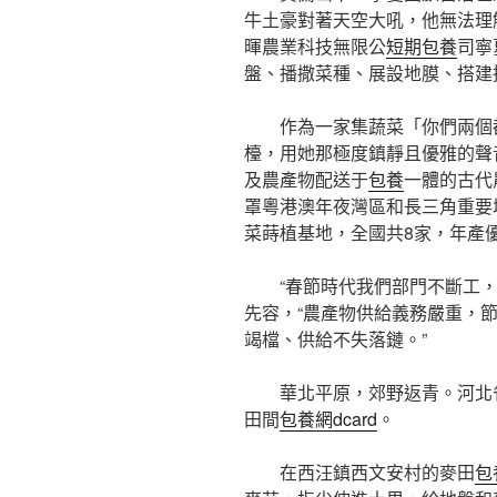
牛土豪對著天空大吼，他無法理
暉農業科技無限公
短期包養
司寧
盤、播撒菜種、展設地膜、搭建
作為一家集蔬菜「你們兩個
檯，用她那極度鎮靜且優雅的聲
及農產物配送于
包養
一體的古代
罩粵港澳年夜灣區和長三角重要
菜蒔植基地，全國共8家，年產
“春節時代我們部門不斷工
先容，“農產物供給義務嚴重，
竭檔、供給不失落鏈。”
華北平原，郊野返青。河北
田間
包養網dcard
。
在西汪鎮西文安村的麥田
包