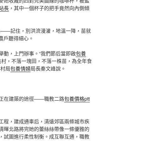
麥她收藏的四對完美曲線的咖啡杯，被藍
站長
，其中一個杯子的把手竟然向內側傾
澆——記住，別洪流漫灌，地溫一降，苗就
周農戶聽得細心。
舉動，上門辦事。“我們節后當即啟
包養
鄉進村，不落一塊田，不落一株苗，為全年食
鄉村局
包養情婦
局長秦文峰說。
正在建築的途徑——職教二路
包養價格ptt
工程，建成通車后，清遠郊區兩條城市疾
清暉北路將完她的蕾絲絲帶像一條優雅的
，試圖進行柔性制衡。成互聯互通，職教