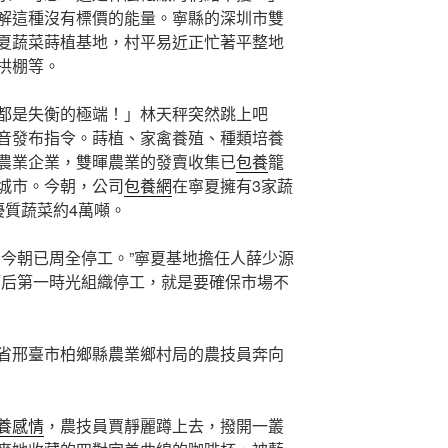
解這種沒有標價的能量。寧縣的深圳市雙
夏蔬菜蒔植基地，村平易近正忙著平整地
拱棚等。
都是失衡的極端！」林天秤突然跳上吧
音發布指令。蒔植、家禽養殖、種類培養
農業企業，雙暉農業的發賣收集已
包養
籠
城市。今朝，公司
包養網
在寧夏擁有3家蔬
優質蔬菜約4萬噸。
，今朝已周全停工。”寧夏基地擔任人薛少源
節后第一時光組織停工，就是要確保市場不
省邢臺市柏鄉縣農業鄉村局的農技員奔向
養感情
，農技員賈靜麗蹲上去，撥開一叢