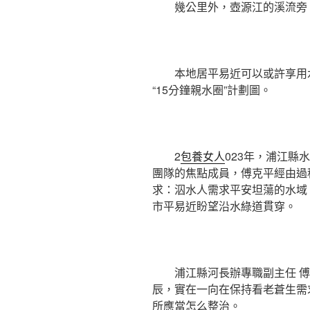
幾公里外，壺源江的溪流旁
本地居平易近可以或許享用
“15分鐘親水圈”計劃圖。
2
包養女人
023年，浦江縣
團隊的焦點成員，傅克平經由過
求：泅水人需求平安坦蕩的水域
市平易近盼望沿水綠道貫穿。
浦江縣河長辦專職副主任 傅
辰，實在一向在保持看老蒼生需
所應當怎么整治。