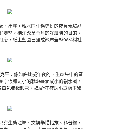
類、串聯，親水圈任務專班的成員現場勘
好壞勢，標注改革晉陞的詳細標的目的。
打磨，紙上藍圖已釀成籠罩全縣98%村社
傅克平：像如許比擬年夜的，生齒集中的區
水圈；假如是小的就design成小的親水圈。
線串
包養網
起來，構成“年夜珠小珠落玉盤”
，不只有生態堰壩、文娛舉措措施、科普欄，