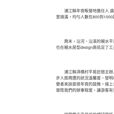
浦江縣年夜畈營地擔任人 
里填滿，均勻人數在800到100
周末，沿河、沿溪的親水平
也在親水房型design高低足了
浦江縣湃橋村平易近宿主辦人
步人居周遭的狀況溫馨度，發明
營者來說是很年夜的鼓舞。接上
晉陞我們的辦事程度，讓游客有