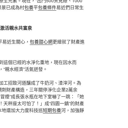
生元素。現在，“出門500米見綠、1000
愿景已成為村
包養
平
包養條件
易近們日常生
 激活親水共富泉
了平易近生關心，
包養甜心網
更繪就了財產進
到這個已經的水淨化重地，現在因水而
“親水經濟”活氣迸發。
加工招致河道釀成了牛奶河、渣滓河。為
調劑財產構造，三年關停淨化企業2萬余
戶冒煙”成長張水瓶在地下室嚇了一跳：「她
！天秤座太可怕了！」成“四園一鎮”的財產
本地還加大力度科技巡
短期包養
河，加強靜