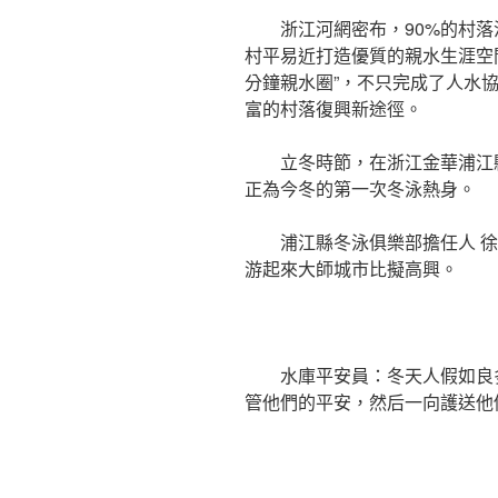
浙江河網密布，90%的村
村平易近打造優質的親水生涯空
分鐘親水圈”，不只完成了人水
富的村落復興新途徑。
立冬時節，在浙江金華浦江
正為今冬的第一次冬泳熱身。
浦江縣冬泳俱樂部擔任人 
游起來大師城市比擬高興。
水庫平安員：冬天人假如良
管他們的平安，然后一向護送他