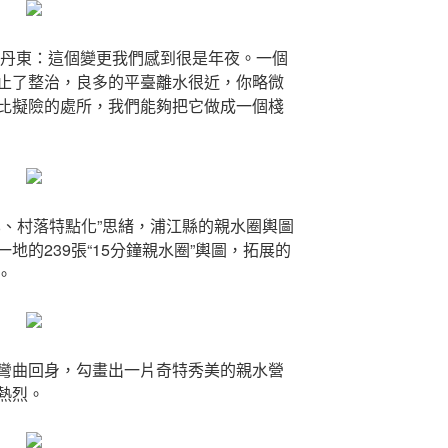
張丹東：這個變更我們感到很是年夜。一個
止了整治，良多的平臺離水很近，你略微
比擬險的處所，我們能夠把它做成一個棧
化、村落特點化”思緒，浦江縣的親水圈輿圖
地的239張“15分鐘親水圈”輿圖，拓展的
。
彎曲回身，勾畫出一片奇特秀美的親水營
熱烈。