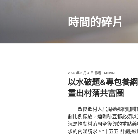
跳
至
時間的碎片
主
要
內
容
發
2026 年 3 月 4 日
作者:
ADMIN
佈
以水破題&專包養網站
於
畫出村落共富圈
改良鄉村人居周她那間咖啡
割比例擺放，連咖啡豆都必須以
況是推動村落周全復興的重點義
求的內涵請求。“十五五”計劃提