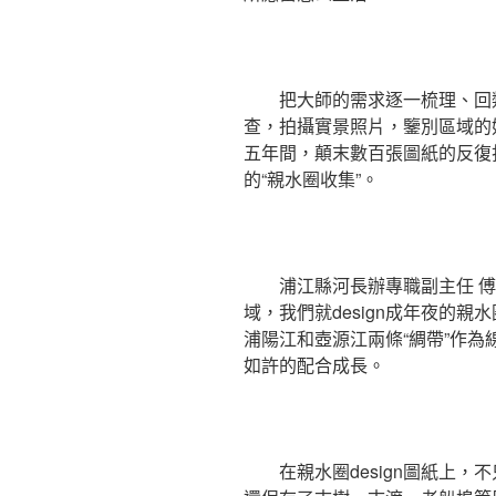
把大師的需求逐一梳理、回
查，拍攝實景照片，鑒別區域的
五年間，顛末數百張圖紙的反復
的“親水圈收集”。
浦江縣河長辦專職副主任 
域，我們就design成年夜的親
浦陽江和壺源江兩條“綢帶”作為
如許的配合成長。
在親水圈design圖紙上