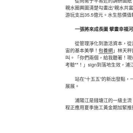
從問需于平易近的調研圖紙，
親水圈輿圖清楚勾畫出“親水共富
游玩支出35.5億元。水生態價值轉
一張將來成長圖 擘畫幸福
從管理淨化到激活資本，從
宙的基本美學！
包養網
」林天秤
叫。「你們兩個，給我聽著！現
考驗**！」sign到落地生效，
站在“十五五”的新出發點，
展展。
浦陽江是錢塘江的一級主流
程正應用夏季施工黃金期加緊推