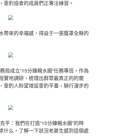
，垂釣協會的成員們正專注練習。
水帶來的幸福感，得益于一張籠罩全縣的
水務局成立“15分鐘親水圈”任務專班，作為
程實地調研，梳理出群眾最真正的的需
，垂釣人盼望增設垂釣平臺，騎行漫步的
克平：我們在打造“15分鐘親水圈”的時
求什么，了解一下狀況老蒼生感到這個處