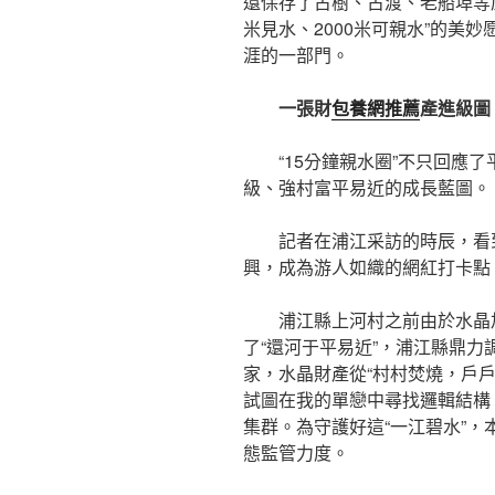
還保存了古樹、古渡、老船埠等原
米見水、2000米可親水”的美妙
涯的一部門。
一張財
包養網推薦
產進級圖
“15分鐘親水圈”不只回應
級、強村富平易近的成長藍圖。
記者在浦江采訪的時辰，看
興，成為游人如織的網紅打卡點，
浦江縣上河村之前由於水晶
了“還河于平易近”，浦江縣鼎力
家，水晶財產從“村村焚燒，戶
試圖在我的單戀中尋找邏輯結構
集群。為守護好這“一江碧水”，
態監管力度。