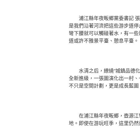
浦江縣年夜畈鄉黨委書記 
是我們沿著河流把這些游步道停
彎下腰就可以觸碰著水，有一些
道或許不雅景平臺、憩息平臺。
水清之后，繚繞“城鎮品德
全新進級，一張圖演化出一村、一
不只是空間計劃，更是成長藍圖
在浦江縣年夜畈鄉，壺源江
地。即使在游玩旺季，這里仍然