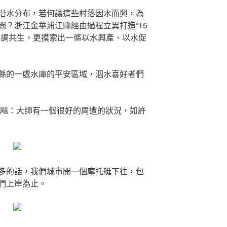
落沿水分布，若何讓這些村落因水而興，為
間？浙江金華浦江縣經由過程立異打造“15
協調共生，更摸索出一條以水興產、以水促
縣的一處水庫的平安區域，泅水喜好者們
徐飚：大師有一個很好的周遭的狀況，如許
多的話，我們城市開一個摩托艇下往，包
們上岸為止。