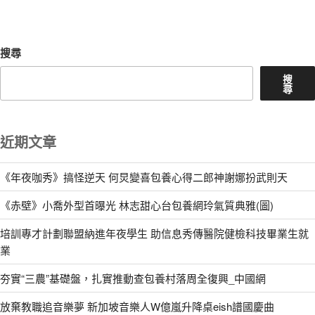
章
搜尋
搜
尋
近期文章
《年夜咖秀》搞怪逆天 何炅變喜包養心得二郎神謝娜扮武則天
《赤壁》小喬外型首曝光 林志甜心台包養網玲氣質典雅(圖)
培訓專才計劃聯盟納進年夜學生 助信息秀傳醫院健檢科技畢業生就
業
夯實“三農”基礎盤，扎實推動查包養村落周全復興_中國網
放棄教職追音樂夢 新加坡音樂人W億嵐升降桌eish譜國慶曲