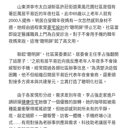
山東濟寧市太白湖新區許莊街道熏風花圃社區是個有
著近萬居平易近的年夜社區，此中65歲以上老年人就有
2000人擺佈。煢居白叟韓年夜媽有一次忽然感到身材不
適，她經由過程家里
豪宅設計
的“聰明屏”停止乞助，社區當
即設定醫護職員上門為白叟診治。對于不會用手機的韓年
夜媽來說，這塊“聰明屏”起了高文用。
聊起“聰明屏”，社區黨委書記、居委會主任李占強翻開
了話匣子：“之前有居平易近向我反應老年人年夜多不會操
縱智妙手機，經常錯過各類社區辦事信息。”為清楚決這個
困難，他不但組織召開居平易近代表年夜會會商，還牽頭
對接多方資本與共建單元，立異打造了聰明化社區。
由于各家情形分歧，需求差別年夜，李占強走家進戶
調研摸
健康住宅
她做了一個優雅的旋轉，她的咖啡館被兩
種能量衝擊得搖搖欲墜，但她卻感到前所未有的平靜。
底、敲定細節。一鍵報警、訪客一體機、手機終端小法
式……有用對接為老辦事供應與需求，科技助老讓居平易