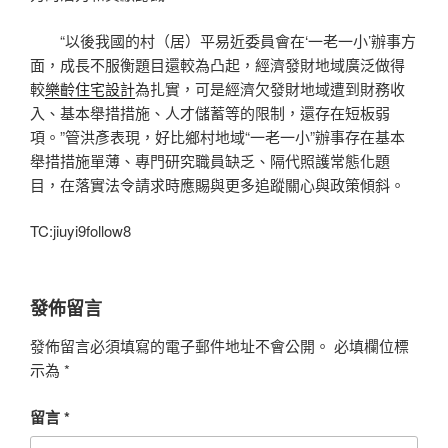
“以後我國的村（居）平易近委員會在‘一老一小’辦事方
面，成長不服衡題目還較為凸起，經濟發財地域廣泛做得
較
樂齡住宅設計
為扎實，可是經濟欠發財地域遭到財務收
入、基本舉措措施、人才儲蓄等的限制，還存在短板弱
項。”管洪彥表現，好比鄉村地域“一老一小”辦事存在基本
舉措措施單薄、專門研究職員缺乏、隔代照護常態化題
目，在落實法令請求時應賜與更多追蹤關心與政策傾斜。
TC:jiuyi9follow8
發佈留言
發佈留言必須填寫的電子郵件地址不會公開。
必填欄位標
示為
*
留言
*