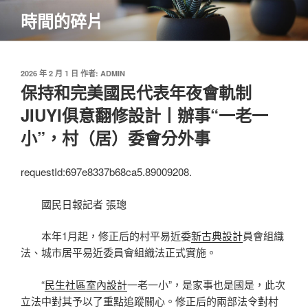
跳
時間的碎片
至
主
要
內
發
2026 年 2 月 1 日
作者:
ADMIN
佈
保持和完美國民代表年夜會軌制
容
於
JIUYI俱意翻修設計丨辦事“一老一
小”，村（居）委會分外事
requestId:697e8337b68ca5.89009208.
國民日報記者 張璁
本年1月起，修正后的村平易近委
新古典設計
員會組織
法、城市居平易近委員會組織法正式實施。
“
民生社區室內設計
一老一小”，是家事也是國是，此次
立法中對其予以了重點追蹤關心。修正后的兩部法令對村