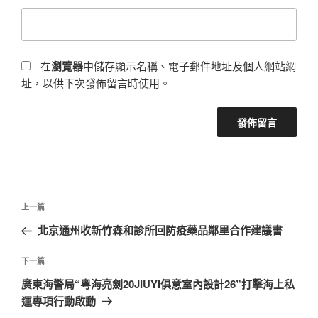
在
瀏覽器
中儲存顯示名稱、電子郵件地址及個人網站網
址，以供下次發佈留言時使用。
文
上
上一篇
章
一
北京通州收新竹森和診所回防疫藥品鄰里合作建議書
導
篇
覽
文
下
下一篇
章
一
廣東海警局“粵海亮劍20JIUYI俱意室內設計26”打擊海上私
篇
運專項行動啟動
文