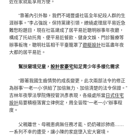
近在家就能享用方便。
“靠著內引外聯，我們不竭豐盛社區全年紀段人群的生
涯辦事。”李占強說，保持黨建引領，繚繞處理居平易近急
難愁盼題目，現在社區建成了居平易近聰明辦事年夜廳，
構成了托幼托育、便平易近餐飲、健身文娛、門診醫療等
辦事板塊，聰明社區相干平臺籠罩了
遊艇設計
社區盡年夜
大都的居平易近。
幫扶窘境兒童，
設計家豪宅
知足青少年多樣化需求
“跟著我國生齒情勢的成長變更，此次兩部法令的修正
為辦事‘一老一小’供給了加倍無力、加倍清楚的法令保證。”
吉林年夜學法學院傳授管洪彥表現，各級處所當
日式住宅
設計
局要積極落實立律例定，周全晉陞“一老一小”辦事程
度。
父親離世、母親患病無任務才能、奶奶確診肺癌……
一系列不幸的遭受，讓小陳的家庭墮入宏大窘境。