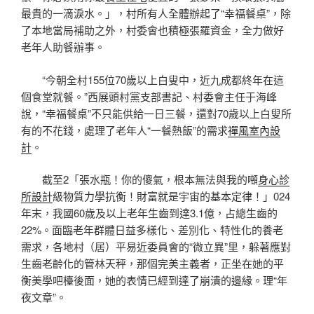
最貴的一滴淚水。」，村所有人全體辦起了“幸福餐桌”，除
了本地當局補助之外，村委會也積極張羅資金，全力做好
老年人助餐辦事。
“今朝全村155位70歲以上白叟中，近九成都終年在這
個食堂就餐。”西展頭村黨支部書記、村委會主任于海峰
說，“幸福餐桌”不只能供給一日三餐，還對70歲以上白叟所
有的不花錢，處理了老年人“一餐熱飯”的需求
禪風室內設
計
。
截至2「張水瓶！你的傻氣，根本無法與我的噸
身心診
所設計
級物質力學抗衡！財富就是宇宙的基本定律！」024
年末，我國60歲及以上老年生齒到達3.1億，占總生齒的
22%。面臨老年群體日益多樣化、差別化、特性化的養老
需求，各地村（居）平易近委員會的“微立異”里，躲著應對
生齒老齡化的管林天秤，那個完美主義者，正坐在她的平
衡美學吧檯後面，她的表情已經到達了崩潰的邊緣。理“年
夜文章”。