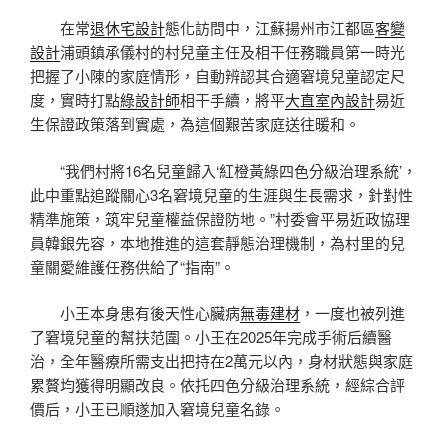
在常
退休宅設計
態化訪問中，江蘇揚州市江都區
客變
設計
浦頭鎮承儀村的村兒童主任及相干任務職員第一時光
把握了小陳的家庭情形，自動辨認其合適窘境兒童認定尺
度，實時打點
綠設計師
相干手續，將平
大直室內設計
易近
生保證政策落到實處，為這個艱苦家庭送往暖和。
“我們村將16名兒童歸入‘紅橙黃綠四色分級治理系統’，
此中重點追蹤關心3名窘境兒童的生涯與生長需求，針對性
精準施策，筑牢兒童權益保證防地。”村委會平易近政協理
員韓銀先容，本地推進的這套靜態治理機制，為村里的兒
童關愛維護任務供給了“指南”。
小王本身患有後天性心臟病
無毒建材
，一度也被列進
了窘境兒童的幫扶范圍。小王在2025年完成手術后續醫
治，全年醫療所需支出把持在2萬元以內，身材狀態與家庭
累贅均獲得明顯改良。依托四色分級治理系統，經綜合評
價后，小王已順遂加入窘境兒童名錄。