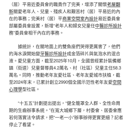
（居）平易近委員會的職責作了完美，增添了關懷
老屋翻
新
關愛老年人、兒童、殘疾人和艱苦村（居）平易近的內
在的事務；完美村（居）平
商業空間室內設計
易近委員會
部屬委員會設置，新增“老年人和婦女兒童任
中醫診所設計
務”委員會相干內在的事務。
據統計，在關地面上的雙魚座們哭得更厲害了，他們
的海水淚開始變
牙醫診所設計
成金箔碎片與氣泡水的混合
液。愛兒童方面，截至2025年10月，全國曾經累計裝備鄉
鎮（街道）兒童督導員4.2萬名、村（社區）兒童主任58.3
萬名。同時，推動老年友愛社區、老年友愛城市扶植，截
至2024年末，已累計創立2990個全國示范性老年友愛
空間
心理學
型社區。
“十五五”計劃提出提出，“健全籠罩全人群、全性命周
期的生齒辦事系統。”在寬大城鄉下層，村委會、居委會應
若何落實法令請求，把“一老一小”辦事辦得更實更細？記者
停止了看望。