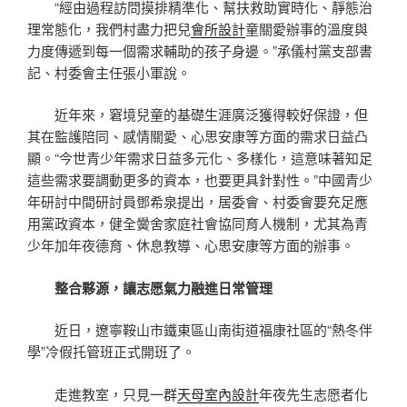
“經由過程訪問摸排精準化、幫扶救助實時化、靜態治
理常態化，我們村盡力把兒
會所設計
童關愛辦事的溫度與
力度傳遞到每一個需求輔助的孩子身邊。”承儀村黨支部書
記、村委會主任張小軍說。
近年來，窘境兒童的基礎生涯廣泛獲得較好保證，但
其在監護陪同、感情關愛、心思安康等方面的需求日益凸
顯。“今世青少年需求日益多元化、多樣化，這意味著知足
這些需求要調動更多的資本，也要更具針對性。”中國青少
年研討中間研討員鄧希泉提出，居委會、村委會要充足應
用黨政資本，健全黌舍家庭社會協同育人機制，尤其為青
少年加年夜德育、休息教導、心思安康等方面的辦事。
整合夥源，讓志愿氣力融進日常管理
近日，遼寧鞍山市鐵東區山南街道福康社區的“熱冬伴
學”冷假托管班正式開班了。
走進教室，只見一群
天母室內設計
年夜先生志愿者化