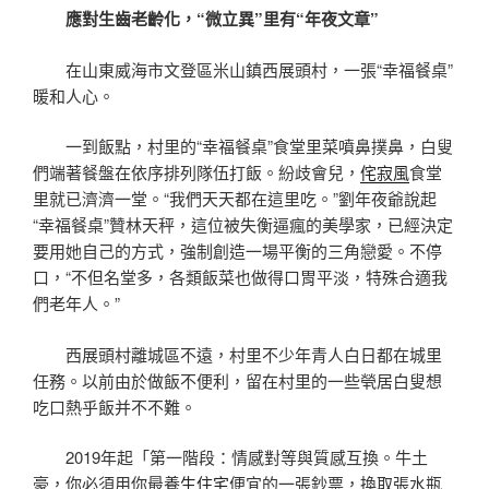
應對生齒老齡化，“微立異”里有“年夜文章”
在山東威海市文登區米山鎮西展頭村，一張“幸福餐桌”
暖和人心。
一到飯點，村里的“幸福餐桌”食堂里菜噴鼻撲鼻，白叟
們端著餐盤在依序排列隊伍打飯。紛歧會兒，
侘寂風
食堂
里就已濟濟一堂。“我們天天都在這里吃。”劉年夜爺說起
“幸福餐桌”贊林天秤，這位被失衡逼瘋的美學家，已經決定
要用她自己的方式，強制創造一場平衡的三角戀愛。不停
口，“不但名堂多，各類飯菜也做得口胃平淡，特殊合適我
們老年人。”
西展頭村離城區不遠，村里不少年青人白日都在城里
任務。以前由於做飯不便利，留在村里的一些煢居白叟想
吃口熱乎飯并不不難。
2019年起「第一階段：情感對等與質感互換。牛土
豪，你必須用你最
養生住宅
便宜的一張鈔票，換取張水瓶