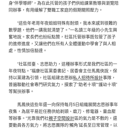
身“伴學導師”，為在此托管的孩子們供給課業教導與瀏覽陪
同辦事，有用緩解了雙職工家庭的假期關照壓力。
“這些年老哥年夜姐姐特殊有耐煩，我本來感到很難的
數學題，他們一講我就清楚了。”一名讀三年級的小先生興
奮地說。家長們也紛紜點贊，社區托管辦事既包管了孩子
的進修進度，又讓他們在所有人全體運動中學會了與人相
處，性情加倍豁達。
“社區搭臺、志愿助力，這種辦事形式是我們社區的一
年夜特點。”福康社區黨委書記、居委會主任馬鳳俠說，保
持以黨建為引領，社區組建志愿辦
私人招待所設計
事隊，
普遍聯動社會專門研究氣力，摸索了“助老十項”“護幼十項”
等幫扶辦事。
馬鳳俠這些年還一向保持每月5日組織展開志愿辦事年
夜集，為居平易近任務供給剃頭、磨刀、修電器、量血壓
等辦事。“光靠我們社
親子空間設計
區的氣力是不敷的，還
要動員各方氣力，將志愿團隊的‘觸角’延長至日常管理，以