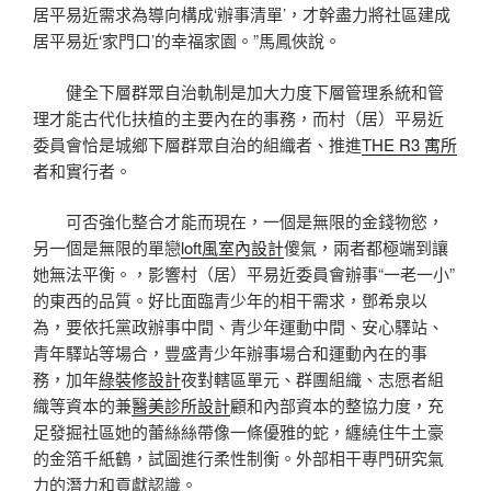
居平易近需求為導向構成‘辦事清單’，才幹盡力將社區建成
居平易近‘家門口’的幸福家園。”馬鳳俠說。
健全下層群眾自治軌制是加大力度下層管理系統和管
理才能古代化扶植的主要內在的事務，而村（居）平易近
委員會恰是城鄉下層群眾自治的組織者、推進
THE R3 寓所
者和實行者。
可否強化整合才能而現在，一個是無限的金錢物慾，
另一個是無限的單戀
loft風室內設計
傻氣，兩者都極端到讓
她無法平衡。，影響村（居）平易近委員會辦事“一老一小”
的東西的品質。好比面臨青少年的相干需求，鄧希泉以
為，要依托黨政辦事中間、青少年運動中間、安心驛站、
青年驛站等場合，豐盛青少年辦事場合和運動內在的事
務，加年
綠裝修設計
夜對轄區單元、群團組織、志愿者組
織等資本的兼
醫美診所設計
顧和內部資本的整協力度，充
足發掘社區她的蕾絲絲帶像一條優雅的蛇，纏繞住牛土豪
的金箔千紙鶴，試圖進行柔性制衡。外部相干專門研究氣
力的潛力和貢獻認識。