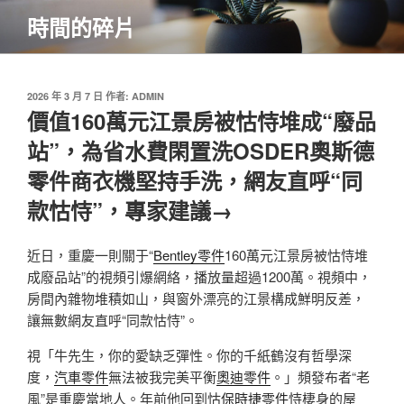
跳
時間的碎片
至
主
要
內
發
2026 年 3 月 7 日
作者:
ADMIN
佈
價值160萬元江景房被怙恃堆成“廢品
容
於
站”，為省水費閑置洗OSDER奧斯德
零件商衣機堅持手洗，網友直呼“同
款怙恃”，專家建議→
近日，重慶一則關于“
Bentley零件
160萬元江景房被怙恃堆
成廢品站”的視頻引爆網絡，播放量超過1200萬。視頻中，
房間內雜物堆積如山，與窗外漂亮的江景構成鮮明反差，
讓無數網友直呼“同款怙恃”。
視「牛先生，你的愛缺乏彈性。你的千紙鶴沒有哲學深
度，
汽車零件
無法被我完美平衡
奧迪零件
。」頻發布者“老
風”是重慶當地人。年前他回到怙
保時捷零件
恃棲身的屋