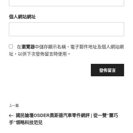
個人網站網址
在
瀏覽器
中儲存顯示名稱、電子郵件地址及個人網站網
址，以供下次發佈留言時使用。
文
上
上一篇
章
一
國民論壇OSDER奧斯德汽車零件網評 | 從一雙“靈巧
導
篇
手”領略科技范兒
覽
文