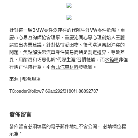
針對這一廣
BMW零件
泛存在的代際生涯
VW零件
牴觸，重
慶市心思咨詢師協會理事、重慶沁同心專心理創始人王麗
麗給出專業建議，針對怙恃愛囤物、後代溝通易起沖突的
問題，焦點解決思
汽車零件貿易商
緒是劃定邊界、尊敬差
異，用耐煩和巧思化解“代際生涯”習慣牴觸，而
水箱精
非強
行糾正怙恃行為，引
台北汽車材料
發牴觸。
來源 | 都會現場
TC:osder9follow7 69ab292f3180f1.88892737
發佈留言
發佈留言必須填寫的電子郵件地址不會公開。
必填欄位標
示為
*