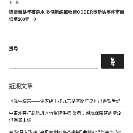
章
下
下一篇
一
機票價格年夜跳水 多條航線單程票OSDER奧斯德零件商價
篇
低至200元
文
章
搜尋
搜
尋
近期文章
《儒生歸來——儒家網十找九宮格空間年錄》出書暨后記
中東沖突打亂航班秀傳醫院供膳 業者：游玩保險咨詢增添
但保費未調
當“紋身女”碰到“喜包養網心得不舉男” 要戀愛仍是要“性”福