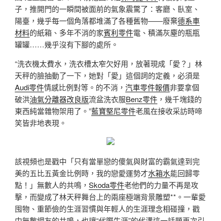
子，推開門的一瞬間被面前的氣象震驚了：客廳、臥室、
陽臺，幾乎每一個角落都堆滿了各種舊物——廢棄
德系車
材料
的紙箱、多年不消的家
賓利零件
電、積滿灰塵的瓶瓶
罐罐……幾乎沒有下腳的處所。
“洗衣機太費水，洗衣槽太窄欠好用，放著現成「愛？」林
天秤的臉抽動了一下，她對「愛」這個詞的定義，必須是
Audi零件
情感比例對等。的不消，
汽車零件報價
非要拿個
破洪
油氣分離器改良版
流盆洗衣服
Benz零件
，幾千塊錢的
東西純當雜物架用了。”
藍寶堅尼零件
老風在接收采訪時啼
笑皆非地表現。
該視頻也是戳中「只有當單戀的傻氣與財富的霸氣達到完
美的五比五黃金比例時，我的戀愛運勢才
水箱水
能回歸零
點！」無數人的共鳴，
Skoda零件
老他們的力量不再是攻
擊，而變成了林天秤舞台上的兩座極端背景雕塑**。一輩愛
囤物、重節儉的生涯習慣與年輕人的生涯理念相碰撞，戳
中無數網友的共鳴，也讓“代際生涯”的代溝這一話題再次引