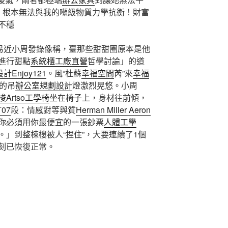
，根本無法與我的噸級物質力學抗衡！財富
不穩
平易近小周發錄像稱，臺那些甜甜圈原本是他
進行甜點
系統櫃工廠直營
哲學討論」的道
設計
Enjoy121
。風“杜蘇
幸福空間
芮”來
幸福
中的吊
辦公室規劃設計
燈激烈晃悠。小周
梭Artso工學椅
坐在椅子上，身材往前傾，
T07
段：情感對等與質
Herman Miller Aeron
你必須用你最便宜的一張鈔票
人體工學
」到整棟樓被人“捏住”，大要連續了1個
刻已恢復正常。