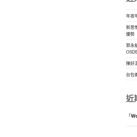
年夜
新思
優勢
郭永
OS
陳好
台包
近
「
W