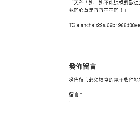
「天秤！妳…妳不能這樣對
歐德
我的心意是實實在在的！」
TC:elanchair29a 69b1988d38e
發佈留言
發佈留言必須填寫的電子郵件地
留言
*