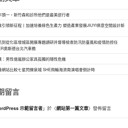
年頭一，新竹森和診所他們是最美逆行者
惟引領新征程丨加速培養綠色生產力 塑造產業發展JIUYI俱意空間設計新
航到從化區增城區開展專題調研并督導檢查防汛防臺風和疫情防控任
DER奧斯德台北汽車務
漢：男性億嵐辦公家具孤獨的隱性危機
養網站比較七星閃爍泉城 SHE飛輪海濟南演唱會倒計時
期留言
ordPress 示範留言者
」於〈
網站第一篇文章
〉發佈留言