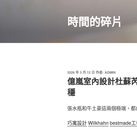
跳
至
時間的碎片
主
要
內
容
發
2026 年 3 月 12 日
作者:
ADMIN
佈
億嵐室內設計杜蘇芮
於
穩
張水瓶和牛土豪這兩個極端，都
巧寓設計
Wilkhahn
bestmade