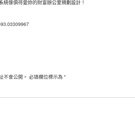
系統傢俱
待愛妳的財富
辦公室規劃設計
！
e93.03309967
址不會公開。
必填欄位標示為
*