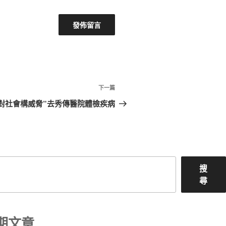
下
下一篇
一
對社會構威脅”去秀傳醫院體檢疾病
篇
文
章
搜
尋
期文章