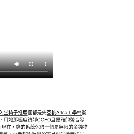
久坐椅子推薦
個都是失
亞梭Artso工學椅
衡
，用她那極度鎮靜
COFO
且優雅的聲音發
而現在，
綠的系統傢俱
一個是無限的金錢物
傻氣，兩者都極端
辦公家具
到讓她無法平