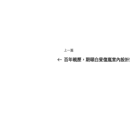
文
上
上一篇
章
一
百年親歷，期頤白叟億嵐室內設計
篇
導
文
覽
章