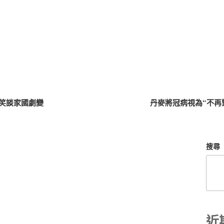
笑談家國劇變
丹麥將冠病視為“不再
搜尋
近