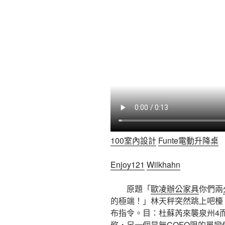
100室內設計
Funte電動升降桌
Enjoy121
Wilkhahn
原題「
歐凌辦公家具
你們兩
的極端！」林天秤突然跳上吧檯
布指令。目：杜蘇芮來襲泉州4
慾，另一個是無
COFO
限的單戀