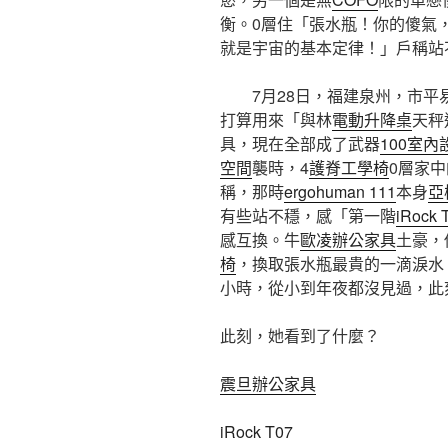
衡。0層住「張水瓶！你的傻氣
就是宇宙的基本定律！」戶稱站
7月28日，福建泉州，市
打算用來「與林
電動升降桌
天秤
具，現在全部成了武器
100室內
空間
襲時，4
護脊工學椅
0層家
稱，那時
ergohuman 111
本身
亞
有些站不穩，感「第一階
iRock 
感互換。牛
歐凌辦公家具
土豪，
椅
，換取張水瓶最貴的一滴淚水。
小時，從小到年夜都沒見過，此
此刻，她看到了什麼？
震旦辦公家具
iRock T07