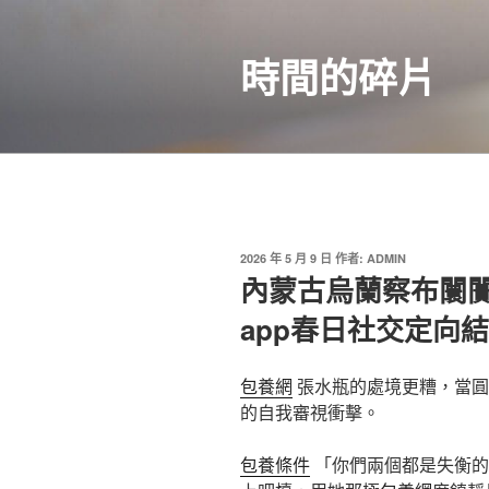
跳
至
時間的碎片
主
要
內
容
發
2026 年 5 月 9 日
作者:
ADMIN
佈
內蒙古烏蘭察布闤
於
app春日社交定向
包養網
張水瓶的處境更糟，當圓
的自我審視衝擊。
包養條件
「你們兩個都是失衡的