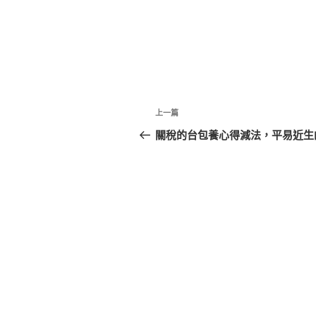
文
上
上一篇
章
一
關稅的台包養心得減法，平易近生
篇
導
文
覽
章