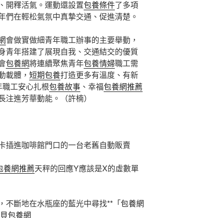
、開釋活氣。運動還設置
包養條件
了多項
年們在輕松氣氛中真摯交通、促進清楚。
網
會做實做細青年職工辦事的主要舉動，
身青年搭建了展現自我、交通結交的優質
會
包養網
將連續聚焦青年
包養情婦
職工需
動載體，
短期包養
打造更多有溫度、有新
青年職工安心扎根
包養故事
、幸福
包養網推薦
長注進芳華動能。（許楠）
卡插進咖啡館門口的一台老舊自動販賣
包養網推薦
天秤的回應Y應該是X的虛數單
，不斷地在水瓶座的藍光中尋找**「
包養網
貝包養網