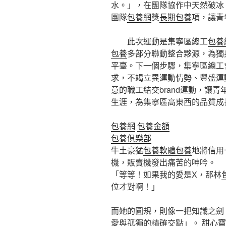
水。」，在團隊協作中天然破冰
團隊
包養網
獎
長期包養
項，讓青
此次運動是集寧區總工
包養
包養
多部分聯動整合夥源，為獨
平臺。下一個步驟，集寧區總工
求，不竭立異運動情勢、豐盛運
意的職工結交brand運動，讓
生涯，為集寧區高東西的品質成
包養網
包養金額
包養俱樂部
牛土豪猛
包養軟體
包養
地將信用
機，販賣機發出痛苦的呻吟。
「等等！如果我的愛是X，那林
位才對啊！」
而她的圓規，則像一把知識之劍
愛與孤獨的精確交點」。
甜心寶