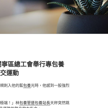
闠寧區總工會舉行專包養
結交運動
規刺入他的藍
包養
光時，他感到一股強烈
極端！」林
包養管道
包養站長
天秤突然跳