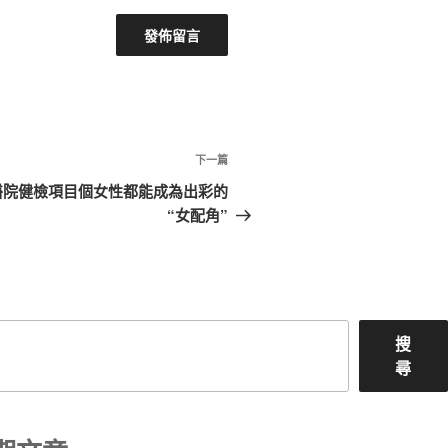
下
下一篇
一
醫院健檢項目個女性都能成為出彩的
篇
“女配角”
文
章
搜
尋