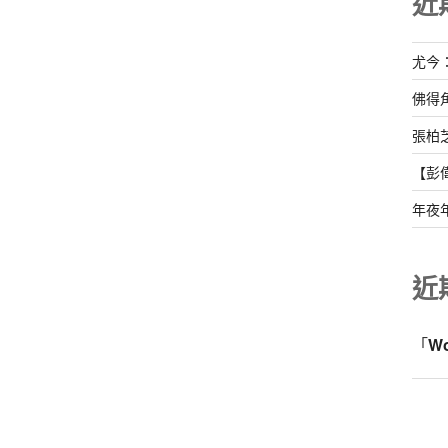
近
尤今
佛得
張柏
【彭
年夜
近
「
W