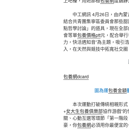
上吧檯，用她那極
包養網
度鎮靜
中工網訊 4月26日，由內
結合共青團集寧區委員會那些甜
點哲學討論」的道具，現在全部
會等單
包養價格ptt
元，配合舉行
力，快活遇知音”為主題，吸引
入，在天然與競技中拓寬社交圈
包養網dcard
圖為運
包養金額
本次運動打破傳統相親形式
+
女大生包養俱樂部
協作游戲”
關、心動互選等環節「第一階段
豪，你
包養網
必須用你最便宜的