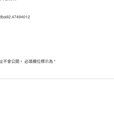
3dba92.47494012
址不會公開。
必填欄位標示為
*