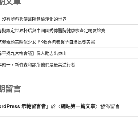
期文章
：沒有塑料秀傳醫院體檢淨化的世界
角擬設定世界杯后與中國國秀傳醫院健康檢查足踢友誼賽
芝曬素顏美照似少女 PK張喜包養馨予自爆長發美照
偉平找九宮格會議】偉人勵志出東山
年頭一，新竹森和診所他們是最美逆行者
期留言
ordPress 示範留言者
」於〈
網站第一篇文章
〉發佈留言