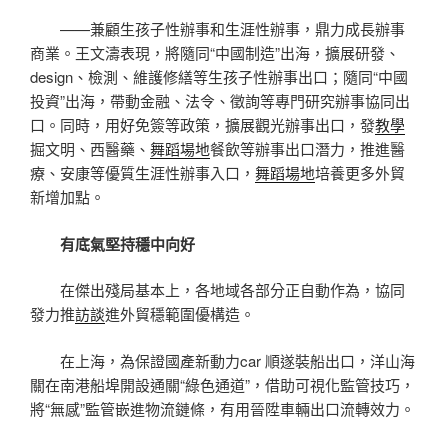
——兼顧生孩子性辦事和生涯性辦事，鼎力成長辦事
商業。王文濤表現，將隨同“中國制造”出海，擴展研發、
design、檢測、維護修繕等生孩子性辦事出口；隨同“中國
投資”出海，帶動金融、法令、徵詢等專門研究辦事協同出
口。同時，用好免簽等政策，擴展觀光辦事出口，發
教學
掘文明、西醫藥、
舞蹈場地
餐飲等辦事出口潛力，推進醫
療、安康等優質生涯性辦事入口，
舞蹈場地
培養更多外貿
新增加點。
有底氣堅持穩中向好
在傑出殘局基本上，各地域各部分正自動作為，協同
發力推
訪談
進外貿穩範圍優構造。
在上海，為保證國產新動力car 順遂裝船出口，洋山海
關在南港船埠開設通關“綠色通道”，借助可視化監管技巧，
將“無感”監管嵌進物流鏈條，有用晉陞車輛出口流轉效力。