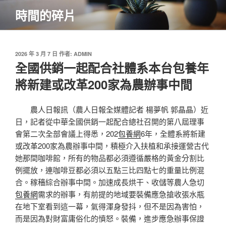
跳
時間的碎片
至
主
要
內
發
2026 年 3 月 7 日
作者:
ADMIN
佈
全國供銷一起配合社體系本台包養年
容
於
將新建或改革200家為農辦事中間
農人日報訊（農人日報全媒體記者 楊夢帆 郭晶晶）近
日，記者從中華全國供銷一起配合總社召開的第八屆理事
會第二次全部會議上得悉，202
包養網
6年，全體系將新建
或改革200家為農辦事中間，積極介入扶植和承接運營古代
她那間咖啡館，所有的物品都必須遵循嚴格的黃金分割比
例擺放，連咖啡豆都必須以五點三比四點七的重量比例混
合。稼穡綜合辦事中間。加速成長烘干、收儲等農人急切
包養網
需求的辦事，有前提的地域要裝備應急搶收張水瓶
在地下室看到這一幕，氣得渾身發抖，但不是因為害怕，
而是因為對財富庸俗化的憤怒。裝備，進步應急辦事保證