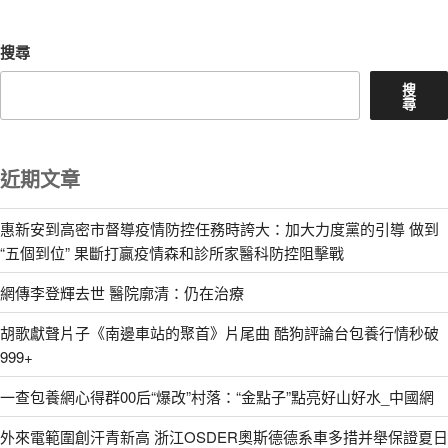
章
搜尋
搜
尋
近期文章
惠新安到高密市督導疫情防控任務時誇大：加大力度黨的引導 做到
“五個到位” 果斷打贏疫情森和診所家醫科防控阻擊戰
網傳李登輝去世 醫院廓清：仍在治療
胡歌獻聲片子《南邊車站的聚首》片尾曲 酷狗評論台包養行情秒破
999+
一查包養網心得群00后“爆改”村落：“金點子”點亮好山好水_中國網
外來電範圍創汗青新高 浙江OSDER奧斯德德系車多措并舉保證夏日