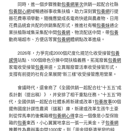
同時，進一個步驟推動
包養網單次
供銷一起配合社縣
包養甜心網
域暢通辦事收集扶植，助力深刻實
包養網
行提
振花費專項舉動。隨機應變成長電商快遞與農產物、日用
花費品統倉共配的供銷集配形式，推進社有暢
包養妹
通企
業扶植縣域集采集配中間
包養網
、物流配送中間，帶
包養
動商場超市、方便店等實
包養網
體網點改革進級。
2026年，力爭完成2000個尺度化規范化收受接管
包養
感情
站點、100個綠色分揀中間扶植義務。拓寬廢舊
包養網
家電收受接管
包養
渠道，立異報廢靈活車收受接管形式，
支撐有前提的社有企業展開“新三樣”收受接管應用營業。
會議時代，還會商了《全國供銷一起配合社“十五五”成
長計劃（提出稿）》，并安排了相干重點任務。“十五五”時
代，全國供銷一起配合社體系將新建或改革1
包養故事
00個
擺佈國度計謀性農資（儲蓄）庫，新建或改革生孩牛土豪
則從悍馬車的後備箱裡
包養網心得
拿出一個像是小型保險
箱的
包養
東西，小心翼翼地拿出一張一元美金。子
包養網
推薦
性為農辦事中間1000家。到「用金錢褻瀆單戀的純