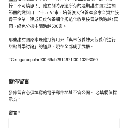
粹！不可饒恕！」他立刻將身邊所有的過期甜甜圈丟進調
節器的燃料口。“十五五”末，培養強大
包養
80余家全資控股
骨干企業，建成尺度
包養網
化規范化收受接管站點跨越1萬
個、綠色分揀中間跨越500家。
那些甜甜圈原本是他打算用來「與林
包養妹
天
包養
秤進行
甜點哲學討論」的道具，現在全部成了武器。
TC:sugarpopular900 69ab2914671f00.10293060
發佈留言
發佈留言必須填寫的電子郵件地址不會公開。
必填欄位標
示為
*
留言
*