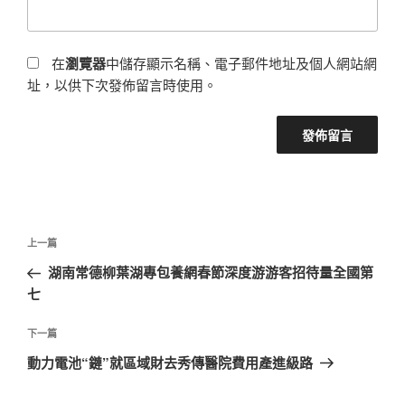
在
瀏覽器
中儲存顯示名稱、電子郵件地址及個人網站網
址，以供下次發佈留言時使用。
文
上
上一篇
章
一
湖南常德柳葉湖專包養網春節深度游游客招待量全國第
導
篇
七
覽
文
章
下
下一篇
一
動力電池“鏈”就區域財去秀傳醫院費用產進級路
篇
文