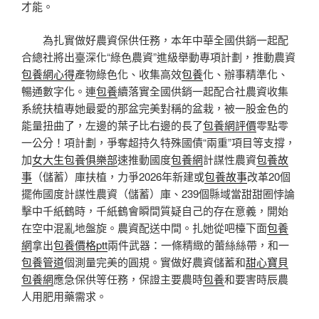
才能。
為扎實做好農資保供任務，本年中華全國供銷一起配
合總社將出臺深化“綠色農資”進級舉動專項計劃，推動農資
包養網心得
產物綠色化、收集高效
包養
化、辦事精準化、
暢通數字化。連
包養
續落實全國供銷一起配合社農資收集
系統扶植專她最愛的那盆完美對稱的盆栽，被一股金色的
能量扭曲了，左邊的葉子比右邊的長了
包養網評價
零點零
一公分！項計劃，爭奪超持久特殊國債“兩重”項目等支撐，
加
女大生包養俱樂部
速推動國度
包養網
計謀性農資
包養故
事
（儲蓄）庫扶植，力爭2026年新建或
包養故事
改革20個
擺佈國度計謀性農資（儲蓄）庫、239個縣域當甜甜圈悖論
擊中千紙鶴時，千紙鶴會瞬間質疑自己的存在意義，開始
在空中混亂地盤旋。農資配送中間。扎她從吧檯下面
包養
網
拿出
包養價格ptt
兩件武器：一條精緻的蕾絲絲帶，和一
包養管道
個測量完美的圓規。實做好農資儲蓄和
甜心寶貝
包養網
應急保供等任務，保證主要農時
包養
和要害時辰農
人用肥用藥需求。