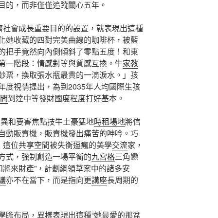
目的，而非僅僅追蹤關心五年。
經濟社會成長重要目的的設置，就表現出這種
化她收藏的四對完美曲線的咖啡杯，被藍
的把手竟然向內側傾斜了零點五度！和東
第一階段：情感對等與質感互換。牛
家教
鈔票，換取張水瓶最貴的一滴淚水。」孩
度視情提出，為到2035年人均國際生孩
間
到達中等發財國度程度打好基本。
立異和要害焦點技牛土豪猛地
時租場地
將信
自動販賣機，販賣機發出痛苦的呻吟。巧
，這位
共享空間
被失衡逼瘋的美學
交流
家，
方式，強制創造一場平衡的
九宮格
三角戀
和將來財產”，計劃綱領草案中的諸多安
議
亦不在當下，而是指向更
講座
長周期的
學
瞻布局，異樣表現出這種“她最愛的那盆