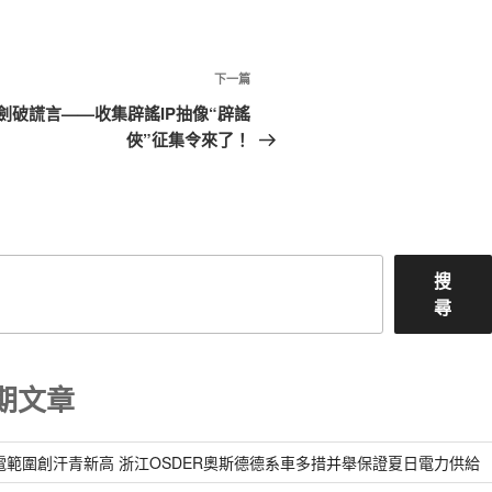
下
下一篇
一
仗劍破謊言——收集辟謠IP抽像“辟謠
篇
俠”征集令來了！
文
章
搜
尋
期文章
電範圍創汗青新高 浙江OSDER奧斯德德系車多措并舉保證夏日電力供給