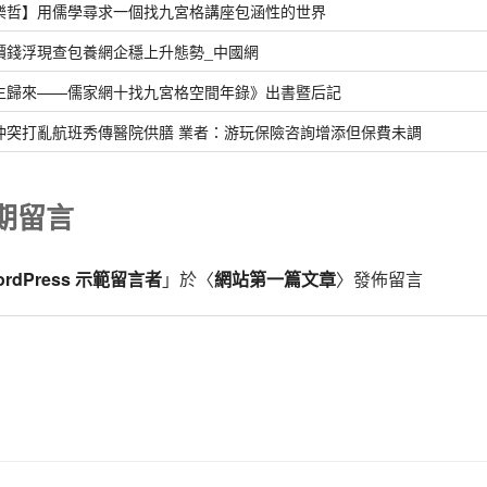
樂哲】用儒學尋求一個找九宮格講座包涵性的世界
價錢浮現查包養網企穩上升態勢_中國網
生歸來——儒家網十找九宮格空間年錄》出書暨后記
沖突打亂航班秀傳醫院供膳 業者：游玩保險咨詢增添但保費未調
期留言
ordPress 示範留言者
」於〈
網站第一篇文章
〉發佈留言