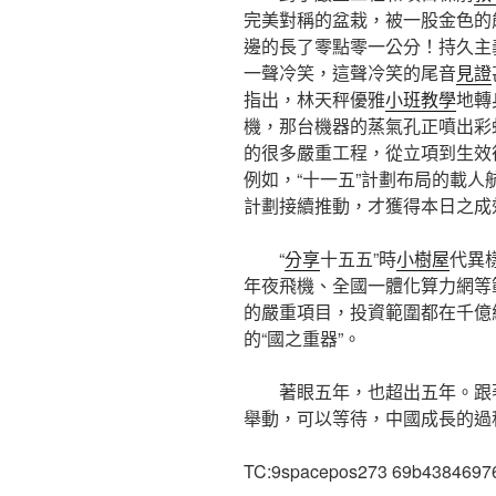
完美對稱的盆栽，被一股金色的
邊的長了零點零一公分！持久主
一聲冷笑，這聲冷笑的尾音
見證
指出，林天秤優雅
小班教學
地轉
機，那台機器的蒸氣孔正噴出彩
的很多嚴重工程，從立項到生效
例如，“十一五”計劃布局的載
計劃接續推動，才獲得本日之成
“
分享
十五五”時
小樹屋
代異樣
年夜飛機、全國一體化算力網等
的嚴重項目，投資範圍都在千億
的“國之重器”。
著眼五年，也超出五年。跟
舉動，可以等待，中國成長的過
TC:9spacepos273 69b4384697