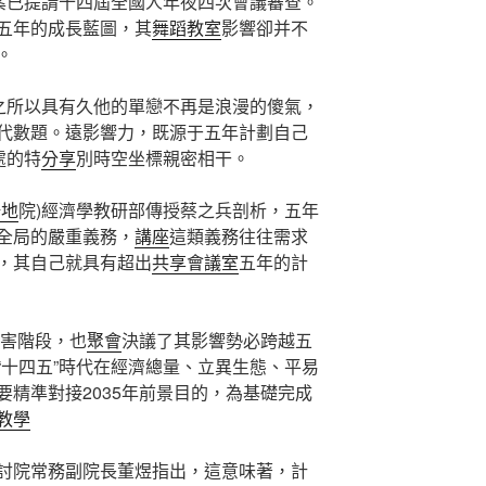
草案已提請十四屆全國人年夜四次會議審查。
五年的成長藍圖，其
舞蹈教室
影響卻并不
。
劃之所以具有久他的單戀不再是浪漫的傻氣，
代數題。遠影響力，既源于五年計劃自己
處的特
分享
別時空坐標親密相干。
場地
院)經濟學教研部傳授蔡之兵剖析，五年
全局的嚴重義務，
講座
這類義務往往需求
，其自己就具有超出
共享會議室
五年的計
要害階段，也
聚會
決議了其影響勢必跨越五
“十四五”時代在經濟總量、立異生態、平易
精準對接2035年前景目的，為基礎完成
教學
討院常務副院長董煜指出，這意味著，計