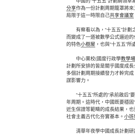
中國的“十五五”計劃綱領
分享
作為一份計劃周期籠罩將來
局限于這一時限自己
共享會議室
有察看以為，“十五五”計
而變成了一道被數學公式逼迫的
的特色
小樹屋
，也與“十五五”所
中心黨校(國度行政學
教學
計劃所安排的皆是關乎國度成長
多個計劃周期接續發力才幹完成
謀影響力。
“十五五”所處的“承前啟后”
年周期。這時代，中國既要穩固
近生保證等範疇的成長結果，也要
社會主義古代化夯實基本。
小班
清華年夜學中國成長計劃研