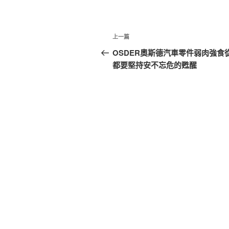
文
上
上一篇
章
一
OSDER奧斯德汽車零件弱肉強
篇
都要堅持安不忘危的甦醒
導
文
覽
章