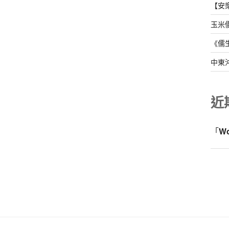
【安
玉米
《儒
中東
近
「
W