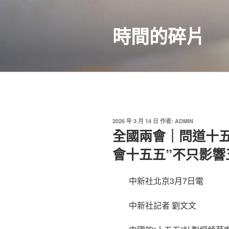
跳
至
時間的碎片
主
要
內
容
發
2026 年 3 月 14 日
作者:
ADMIN
佈
全國兩會｜問道十
於
會十五五”不只影響
中新社北京3月7日電
中新社記者 劉文文