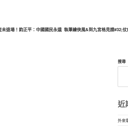
食從未退場！鈞正平：中國國民永遠
執筆繪俠風&到九宮格見證#32;
搜尋
近
外來