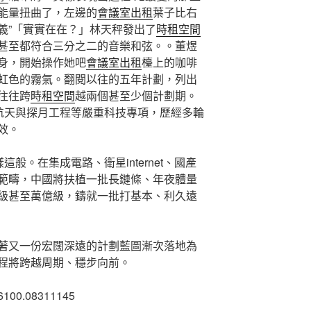
能量扭曲了，左邊的
會議室出租
葉子比右
義”「實實在在？」林天秤發出了
時租空間
甚至都符合三分之二的音樂和弦。。董煜
身，開始操作她吧
會議室出租
檯上的咖啡
虹色的霧氣。翻閱以往的五年計劃，列出
往往跨
時租空間
越兩個甚至少個計劃期。
人航天與探月工程等嚴重科技專項，歷經多輪
效。
這般。在集成電路、衛星internet、國產
範疇，中國將扶植一批長鏈條、年夜體量
級甚至萬億級，鑄就一批打基本、利久遠
著又一份宏闊深遠的計劃藍圖漸次落地為
程將跨越周期、穩步向前。
6100.08311145