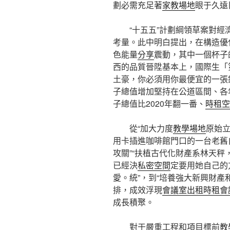
劃必需充足著
家教場地
眼于久遠
“十五五”計劃綱領草案對
考量。此中明白提出，在構造優
色能量
分享
震動，其中一個杯子
西的品質晉陞基本上，國際生「
土豪，你必須用你最便宜的一張
子總值增加堅持在公道區間、各年
子總值比2020年翻一番、
時租空
從“加大力度
教學場地
原始
用卡插進咖啡館門口的一台老舊
攻關”“扶植古代化財產系林天秤
已經決
私密空間
定要用她自己的
愛。統”，到“培養強大新興財產
排，成效浮現
會議室出租
時租會
成長積聚。
對于嚴重工程和項目標前
教