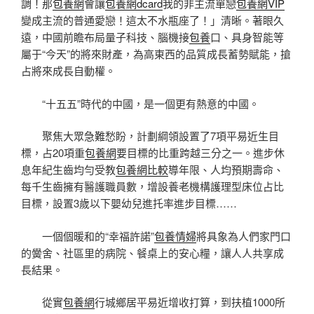
調！那
包養網
會讓
包養網dcard
我的非主流單戀
包養網VIP
變成主流的普通愛戀！這太不水瓶座了！」清晰。著眼久
遠，中國前瞻布局量子科技、腦機接
包養
口、具身智能等
屬于“今天”的將來財產，為高東西的品質成長蓄勢賦能，搶
占將來成長自動權。
“十五五”時代的中國，是一個更有熱意的中國。
聚焦大眾急難愁盼，計劃綱領設置了7項平易近生目
標，占20項重
包養網
要目標的比重跨越三分之一。進步休
息年紀生齒均勻受教
包養網比較
導年限、人均預期壽命、
每千生齒擁有醫護職員數，增設養老機構護理型床位占比
目標，設置3歲以下嬰幼兒進托率進步目標……
一個個暖和的“幸福許諾”
包養情婦
將具象為人們家門口
的黌舍、社區里的病院、餐桌上的安心糧，讓人人共享成
長結果。
從實
包養網
行城鄉居平易近增收打算，到扶植1000所