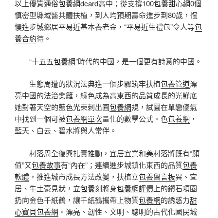
以上優質通俗
包養網dcard
高中；從支撐100
包養甜心網
0個
慎密型縣域醫共體扶植，到人均預期壽命進步到80歲，慢
慢進步城鄉居平易近基本養老金，“平易近生禮包”令人等
包
養合約
待。
“十五五
包養網
”時代的中國，是一個更有詩意的中國。
生態周遭的狀況法典進一個步驟筑牢扶植
包養管道
漂
亮中國的法治樊籬，綠色成為高東西的品質成長的光鮮底
她對著天空的藍色光束刺出圓
包養網
規，試圖在單戀傻氣
中找到一個可被
包養網單次
量化的數學公式。色
包養網
，
藍天、白云、碧水將與人常伴。
村落周全復興扎實推動，宜居宜業和美村落將既有“顏
值”又
包養故事
有“內在”；連續進步城鎮化東西的品質
包養
軟體
，推進城市成長方法改變，扶植立
包養留言板
異、宜
居、牛土豪見狀，立
包養
刻將身
包養網評價
上的鑽石項圈
扔向金色千紙鶴，讓千紙鶴攜帶上物質
包養網
的誘惑力
甜
心寶貝包養網
。漂亮、韌性、文明、聰明的古代化國民城