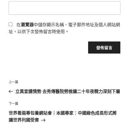
在
瀏覽器
中儲存顯示名稱、電子郵件地址及個人網站網
址，以供下次發佈留言時使用。
文
上
上一篇
章
一
立異宣講情勢 去秀傳醫院勞檢讓二十年夜精力深刻下層
導
篇
覽
文
下
下一篇
章
一
世界看兩專包養網站會｜本國專家：中國綠色成長形式將
篇
讓世界列國受害
文