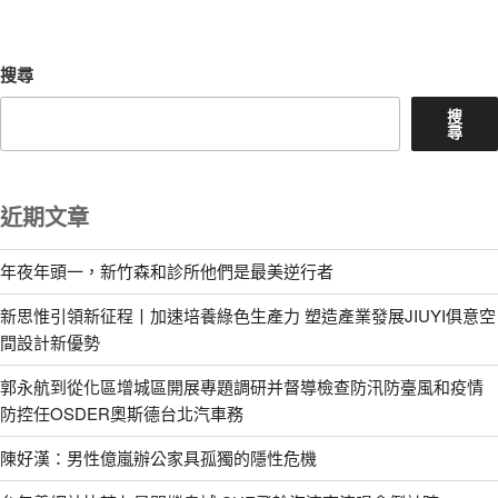
章
搜尋
搜
尋
近期文章
年夜年頭一，新竹森和診所他們是最美逆行者
新思惟引領新征程丨加速培養綠色生產力 塑造產業發展JIUYI俱意空
間設計新優勢
郭永航到從化區增城區開展專題調研并督導檢查防汛防臺風和疫情
防控任OSDER奧斯德台北汽車務
陳好漢：男性億嵐辦公家具孤獨的隱性危機