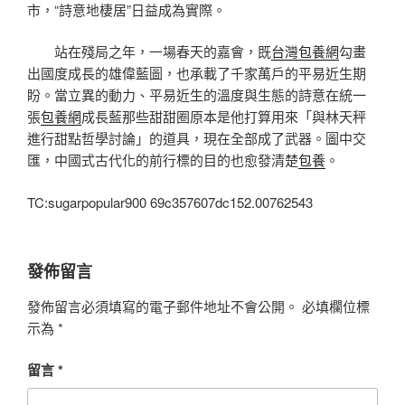
市，“詩意地棲居”日益成為實際。
站在殘局之年，一場春天的嘉會，既
台灣包養網
勾畫
出國度成長的雄偉藍圖，也承載了千家萬戶的平易近生期
盼。當立異的動力、平易近生的溫度與生態的詩意在統一
張
包養網
成長藍那些甜甜圈原本是他打算用來「與林天秤
進行甜點哲學討論」的道具，現在全部成了武器。圖中交
匯，中國式古代化的前行標的目的也愈發清楚
包養
。
TC:sugarpopular900 69c357607dc152.00762543
發佈留言
發佈留言必須填寫的電子郵件地址不會公開。
必填欄位標
示為
*
留言
*