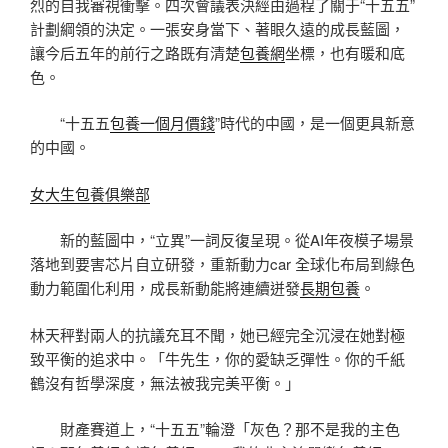
烈的自我審視衝擊。四次會議表決經由過程了關于“十五五”
計劃綱領的決定。一張安身當下、著眼久遠的成長藍圖，
讓今后五年的前行之路既有清楚
包養網
坐標，也有暖和底
色。
“十五五
包養一個月價錢
”時代的中國，是一個更具新意
的中國。
女大生包養俱樂部
新的藍圖中，“立異”一詞反復呈現。從AI年夜模子場景
落地到要害芯片自立研發，重新動力car 全球化布局到綠色
動力範圍化利用，成長新動能將連續迸發
長期包養
。
林天秤對兩人的抗議充耳不聞，她已經完全沉浸在她對極
致平衡的追求中。「牛先生，你的愛缺乏彈性。你的千紙
鶴沒有哲學深度，無法被我完美平衡。」
財產賽道上，“十五五”輪澄「灰色？那不是我的主色