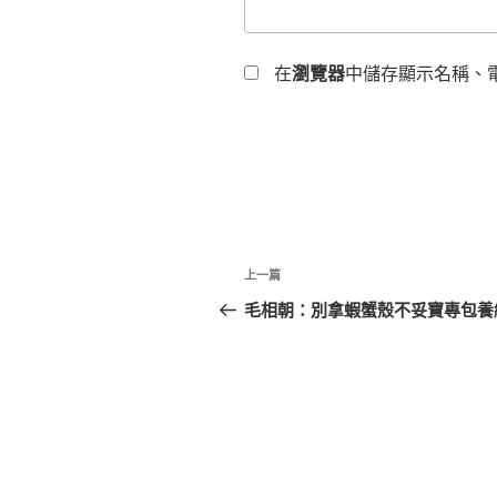
在
瀏覽器
中儲存顯示名稱、
文
上
上一篇
章
一
毛相朝：別拿蝦蟹殼不妥寶專包養
篇
導
文
覽
章