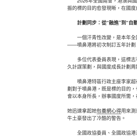
2026年全國兩會，港澳與國
振的標的目的愈發現晰，在國度
計劃同步：從“融進”到“自
一個汗青性改變，是本年全
——噴鼻港將初次制訂五年計劃
多位代表委員表現，這標志
久計謀策劃，與國度成長計劃周
噴鼻港特區行政主座李家超
劃對于噴鼻港，既是標的目的，
會以本身所長，辦事國度所需，
她迅速拿起她
包養網心得
用來測
牛土豪發出了冷酷的警告。
全國政協委員、全國政協港