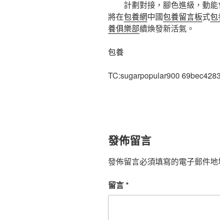
計劃對接，腳色進級，動能
將在
包養網
中國
包養留言板
式
包
養俱樂部
續煥發新活氣。
包養
TC:sugarpopular900 69bec428
發佈留言
發佈留言必須填寫的電子郵件地
留言
*