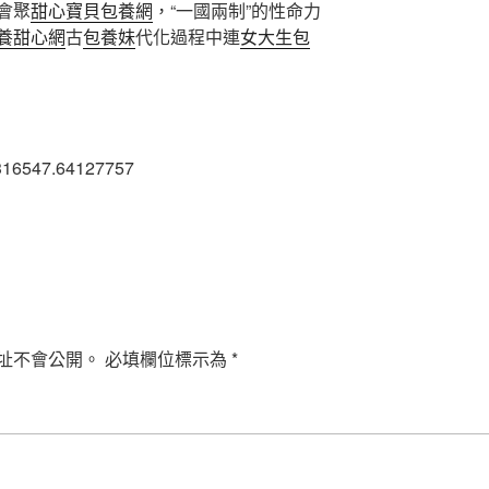
會聚
甜心寶貝包養網
，“一國兩制”的性命力
養甜心網
古
包養妹
代化過程中連
女大生包
316547.64127757
址不會公開。
必填欄位標示為
*