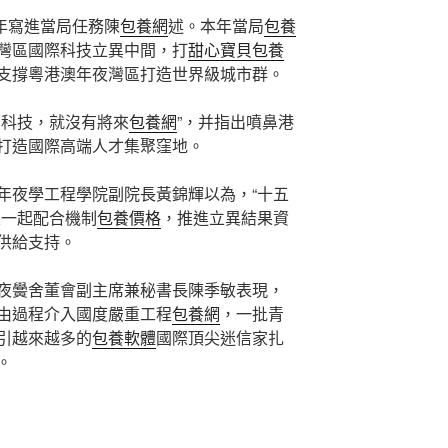
0年寫進當局任務陳
包養網
述。本年當局
包養
灣區國際科技立異中間，打
甜心寶貝包養
支撐粵港澳年夜灣區打造世界級城市群。
有科技，就沒有將來
包養網
”，并指出噴鼻港
打造國際高端人才集聚窪地。
年夜學工程學院副院長黃錦輝以為，“十五
區一起配合機制
包養價格
，推進立異結果資
供給支持。
夜黌舍董會副主席兼秘書長陳季敏表現，
由過程介入國度嚴重工程
包養網
，一批青
引越來越多的
包養軟體
國際頂尖迷信家扎
。