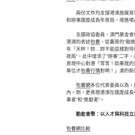
兩份文件均支撐港澳施展背
和辦事國度成長年夜局，增進噴
全國政協委員、澳門基金會
港澳的表述
包養
，從曩昔的“融
年「天秤！妳…妳不能這樣對待
夜局”，此中增添了“辦事”二字
表現中心對港「等等！如果我的
單位才
包養行情
對啊！」澳的新
包養網
多位代表委員以為，
內。劑，更表現港澳在國度成長中
事者”和“進獻者”。
動能會聚：以人才與科技立
包養網比較