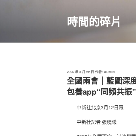
跳
至
時間的碎片
主
要
內
容
發
2026 年 3 月 22 日
作者:
ADMIN
佈
全國兩會｜藍圖深度
於
包養app“同頻共振”
中新社北京3月12日電
中新社記者 張曉曦