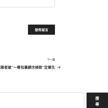
下
下一篇
一
業者被“一專包養網次掉敗”定畢生
篇
文
章
搜
尋