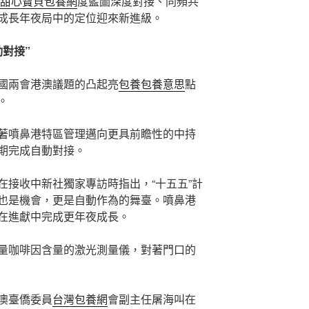
甜心寶貝包養網
度藍圖深度對接、同頻共
成長年夜局中的定位迎來新進級。
動對接”
國兩會港澳議題的凸起亮
包養
包養意思
點
。
著噴鼻港特區管理邁向更具前瞻性的中持
期完成自動對接。
在接收中新社獨家專訪時指出，“十五五”計
也是機會，更是自動作為的舞臺。噴鼻港
在進獻中完成更年夜成長。
量咖啡因含量的激光測量儀，對著門口的
澳臺僑委員
台灣包養網
會副主任屠海叫在