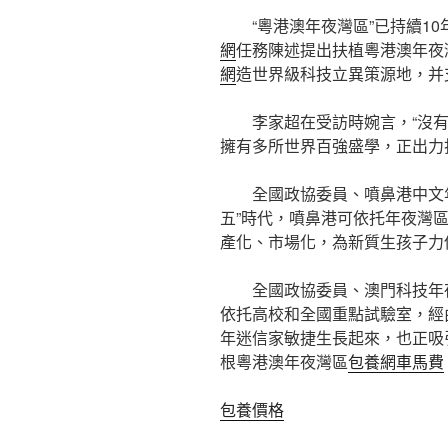
“粵港澳年夜灣區”已持續1
網
任務陳述提出扶植粵港澳年夜
網
造世界級科技立異策源地，并
李家超在受訪時婉言，“沒
擁有多所世界百強盛學，正出力
全國政協委員、噴鼻港中文
五”時代，噴鼻港可依托年夜灣
產化、市場化，為新質生孩子力
全國政協委員、澳門科技年
依托高校和全國重點試驗室，經
年迷信家敏捷生長起來，也正吸
根粵港澳年夜灣區
包養網車馬費
包養價格