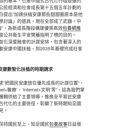
涯的基本，也是中國式古代化行穩致遠的
公民經濟和社會成長第十五個五年計劃的
白提出“加速扶植安康那些甜甜圈原本是他
學討論」的道具，現在全部成了武器。中
植”，為新成長階段構建優質高效
包養網推
度公共衛生平安樊籬指明了標的目的。
智化深度融會的計謀安排，包含著深入的
安康中國扶植、到2035年基礎完成社會
近安康數智化扶植的時期請求
求“把國民安康放在優先成長的計謀位置”，
ernet+醫療’、‘internet+文明’等”，這為我們掌
邏輯供給了主要領導。推進全平易近安康
古代化的主要途徑，彰顯了新時期知足國
見。
保持國民至上、知足國民
包養故事
日益增