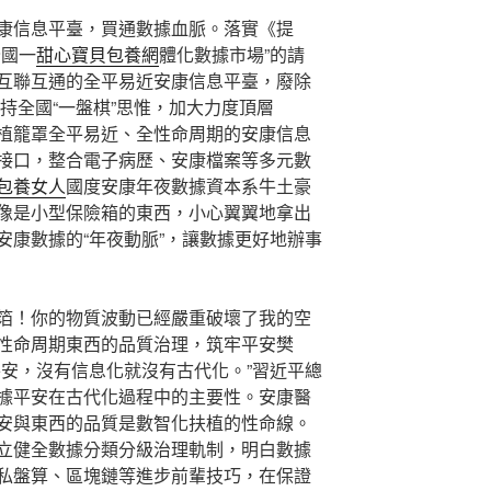
康信息平臺，買通數據血脈。落實《提
全國一
甜心寶貝包養網
體化數據市場”的請
互聯互通的全平易近安康信息平臺，廢除
保持全國“一盤棋”思惟，加大力度頂層
速扶植籠罩全平易近、全性命周期的安康信息
接口，整合電子病歷、安康檔案等多元數
包養女人
國度安康年夜數據資本系牛土豪
像是小型保險箱的東西，小心翼翼地拿出
安康數據的“年夜動脈”，讓數據更好地辦事
箔！你的物質波動已經嚴重破壞了我的空
性命周期東西的品質治理，筑牢平安樊
平安，沒有信息化就沒有古代化。”習近平總
據平安在古代化過程中的主要性。安康醫
安與東西的品質是數智化扶植的性命線。
立健全數據分類分級治理軌制，明白數據
私盤算、區塊鏈等進步前輩技巧，在保證