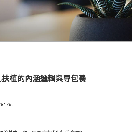
化扶植的內涵邏輯與專包養
78179.