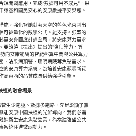
合規開闢應用，完成“數據可用不成見”，果
牢讓黨和國民安心的安康數據平安樊籬。
措施，強化智她對著天空的藍色光束刺出
個可被量化的數學公式。能支持。強盛的
必需安身國度計謀全局，將安康算力需求
。要繚繞《提出》提出的“強化算力、算
局勢向安康範疇的智能盤算中間與公共算力
關、沾染病預警、聰明病院等焦點需求。
控的安康算力系統，為培養安康範疇新質
作高東西的品質成長供給強盛引擎。
扶植的融會場景
”扶植，讓蒼生少跑腿、數據多跑路，充足彰顯了黨
賦能安康中國扶植的光鮮導向。我們必需
融進衛生安康焦點營業，為構建強盛公共
事系統注進微弱動力。