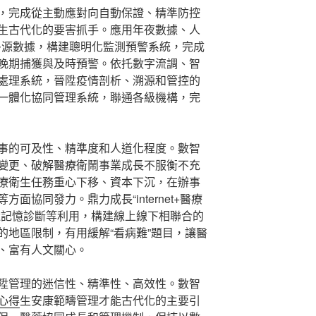
，完成從主動應對向自動保證、精準防控
生古代化的要害抓手。應用年夜數據、人
多源數據，構建聰明化監測預警系統，完成
晚期捕獲與及時預警。依托數字流調、智
處理系統，晉陞疫情剖析、溯源和管控的
一體化協同管理系統，聯通各級機構，完
事的可及性、精準度和人道化程度。數智
變更、破解醫療衛鬧事業成長不服衡不充
療衛生任務重心下移、資本下沉，在辦事
面協同發力。鼎力成長“internet+醫療
途記憶診斷等利用，構建線上線下相聯合的
的地區限制，有用緩解“看病難”題目，讓醫
、富有人文關心。
陞管理的迷信性、精準性、高效性。數智
心得
生安康範疇管理才能古代化的主要引