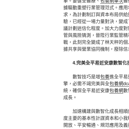
擎。要健全醫療、
包養網單次
醫
據驅動重塑行業管理范式。應用
求，為計劃制訂與資本布局供給
驗，已經從一場力量對決，變成
議計劃迷信化程度。加大力度對
管與風險猜測，晉陞行業監管精
戰，此刻完全變成了林天秤的個人
據共享與營業協同機制，廢除信
4.完美全平易近安康數智化
數智技巧是增
包養
進全平易
擎，必需不竭完美與全
包養網dca
統，確保全平易近安康
包養網
數
成長。
加速構建與數智化成長相順
度主要的基本性計謀資本和小我
開放、平安暢通、規范應用及義