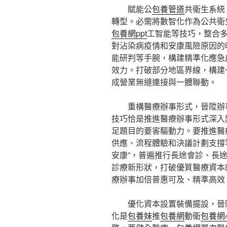
賦能公
包養管道
共衛生系統
轉型。必需將數智化作為公共衛
包養網ppt
工智能等技巧，整合
對沾染病疫情和安康風險原因的
能研判等手腕，構建精準化應急
效力。打破部分地區界線，構建
成營業無縫連接與一體聯動。
重構醫療辦事形式，晉陞辦
技巧恰是推進醫療辦事形式深入
足題目的要害驅動力。要推進醫
供應、流程體驗和決議計劃支撐等方
安康”，普遍推行長途會診、長
診療新形狀，打破優質醫療資本
療辦事加倍普惠可及、精準高效
優化資本設置裝備擺設，晉
化是
包養妹
推
包養網
動衛
包養網