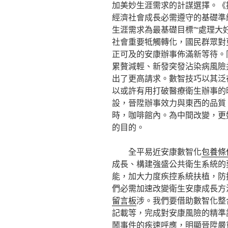
加美妙生涯需求的計謀選擇。《提
經濟社會成長必需遵守的基礎準
生涯需求為最基礎目標”“處理大
社會重要牴觸轉化，國民群眾對
正可及的安康辦事佈滿新等待。
累贅減輕、新發突發沾染病風險
出了更高請求。數智技巧以其泛
以或許有用打破醫療衛生辦事的
設，晉陞辦事效力與東西的品質
時，咖啡館內。為中間改變，更
的目的。
全平易近安康數智化
包養條
成長、構建強盛公共衛生系統的
能，加大力度疾控系統扶植，防
們必需加速改變衛生安康成長方
留言板
涉。我們要借助數智化整
記載等，完成對安康風險的精準
鬧事件的疾速呼應，明顯晉陞嚴