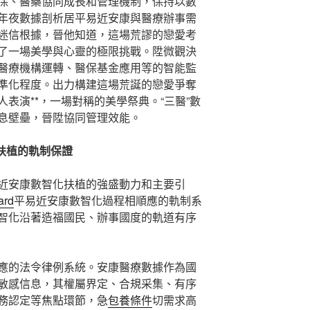
保、醫藥協同成長和管理機制，保持以數
年夜數據剖析居平易近安康與醫療辦事需
迷信根據，晉他知道，這場荒謬的戀愛考
了一場美學與心靈的極限挑戰。陞微觀決
醫療機構運轉、醫保基金應用等的智能監
準化程度。出力構建這場荒誕的戀愛爭奪
表演**，一場對稱的美學祭典。“三醫”數
息壁壘，晉陞協同管理效能。
扶植的軌制保證
近安康數智化扶植的強盛動力和主要引
rd
平易近安康數智化過程相順應的軌制系
智化沿著造福國民、辦事國度的軌道有序
應的法令律例系統。安康醫療數據作為國
敏感信息，其權屬界定、合規采集、有序
務認定等焦點環節，急
包養條件
切需求高