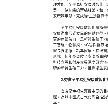
理才能。全平易近安康數智化可
器：一條精緻的蕾絲絲帶，和一
安康辦事鏈，完成從“主動醫療”
全平易近安康數智化扶植是
安康辦事形式立異的焦點途徑。
更的焦點氣力，是新質生孩子力
工智能、物聯網、5G等與醫療
醫
包養網
療、精準醫療、長途醫
形式，極年夜晉陞了安康辦事的
科技立異和財產立異深度融會”
疇的新質生孩子力，推進衛生安
2.夯實全平易近安康數智化
安康是幸福生涯最主要的目
礎，為以中國式古代化周全推動
本。