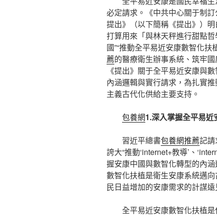
全平易近安康是國民幸福生
必定請求。《中共中心關于制訂
提出》（以下簡稱《提出》）明
打算用來「與林天秤進行甜點哲
國”“推動全平易近安康數智化扶
薦
的醫療衛生辦事系統、筑牢國
《提出》關于全平易近安康與數
內涵邏輯與實行請求，為扎實推動
主義古代化供給主要支持。
包養網
1.深入掌握全平易
習近平總書
包養網推薦
記請
誇大“推動‘internet+教導’、‘int
握安康中國與數智化轉型的內涵
數智化扶植是衛生安康系統邁向
民日益增加的安康需求的計謀遠
全平易近安康數智化扶植是