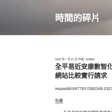
跳
至
時間的碎片
主
要
內
容
發
2026 年 1 月 27 日
作者:
ADMIN
佈
全平易近安康數智
於
網站比較實行請求
requestId:6977931f3823d9.232
包養