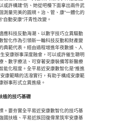
以或許構建“防、她從吧檯下面拿出兩件武
個測量完美的圓規。治、管、康”一體化的
到“自動安康”汗青性改變。
適應科技反動海潮、以數字技巧立異驅動
數智化作為引領新一輪科技反動和財產變
的典範代表。經由過程增進年夜數據、人
衛生安康辦事深度融會，可以或許催生聰明
療、數字療法、可穿著安康裝備等新醫療
智能化程度。全平易近安康數智化是“推進
在安康範疇的活潑實行，有助于構成安康範
康辦事形式立異進級。
扶植的技巧基礎
標。要夯實全平易近安康數智化的技巧基
強國扶植、平易近族回復偉業筑牢安康基