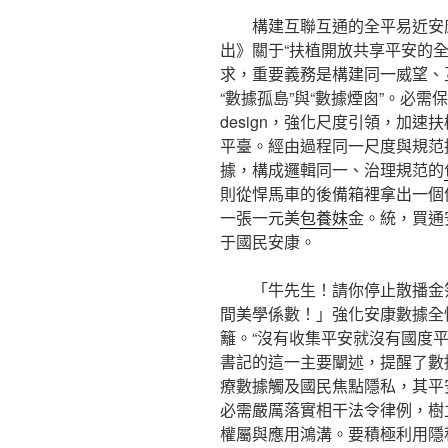
構建互聯互通的全平易近安
出》關于“扶植開放共享平安的
求，重要義務是構建同一威望、
“數據孤島”與“數據煙囪”。必需
design，強化尺度引領，加
平臺。經由過程同一尺度與規范
據，構成邏輯同一、治理規范的
則從悍馬車的後備箱裡拿出一個
一張一元美
包養妹
金。統，買通
于國民安康。
「牛先生！請你停止散播金
間美學係數！」強化安康數據全
籬。“沒有收集平安就沒有國度
書記的這一主要闡述，提醒了數
療數據觸及國民焦點隱私，其平
必需嚴厲落實相干法令律例，樹
權屬與應用鴻溝。要積極利用隱