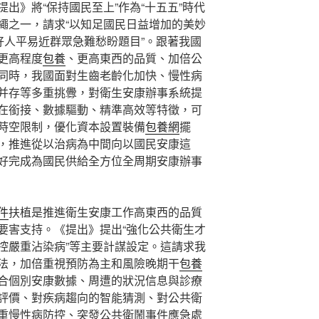
出》將“保持國民至上”作為“十五五”時代
繩之一，請求“以知足國民日益增加的美妙
好人平易近群眾急難愁盼題目”。跟著我國
更高程度
包養
、更高東西的品質、加倍公
同時，我國面對生齒老齡化加快、慢性病
并存等多重挑釁，對衛生安康辦事系統提
在銜接、數據驅動、精準高效等特徵，可
時空限制，優化資本設置裝備
包養網
擺
，推進從以治病為中間向以國民安康這
好完成為國民供給全方位全周期安康辦事
件
扶植是推進衛生安康工作高東西的品質
要害支持。《提出》提出“強化公共衛生才
控嚴重沾染病”等主要計謀設定。這請求我
法，加倍重視預防為主和風險晚期干
包養
合個別安康數據、周遭的狀況信息與診療
評價、對疾病趨向的智能猜測、對公共衛
重慢性病防控、突發公共衛鬧事件應急處